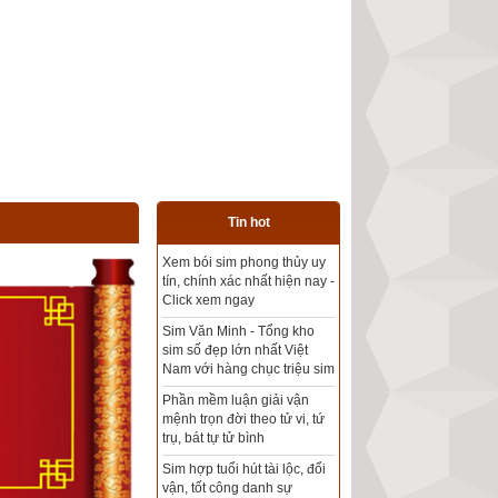
Tin hot
Tổng kho sim phong thủy -
Sim hợp tuổi - Sim hợp
mệnh giá rẻ nhất thị trường
Xem bói sim phong thủy
theo khoa học tử vi, tứ trụ
chính xác nhất
Mua sim Thần tài, Thần tài
theo bạn! Giao sim miễn phí