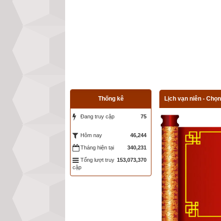
Thống kê
Lịch vạn niên - Chọn
Đang truy cập
75
46,244
Hôm nay
Tháng hiện tại
340,231
Tổng lượt truy
153,073,370
cập