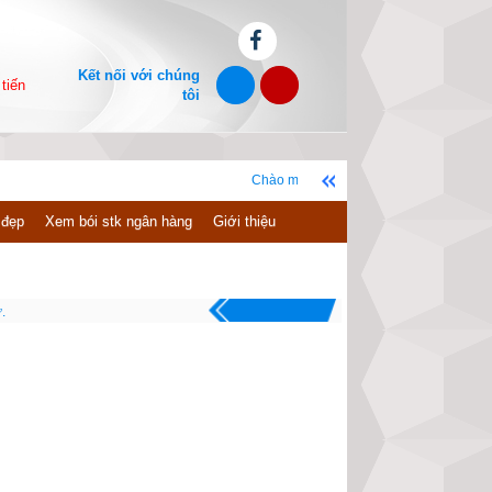
Kết nối với chúng
tiến
tôi
Chào mừng bạn đến với website xemvm.com, chúc bạn 
 đẹp
Xem bói stk ngân hàng
Giới thiệu
.