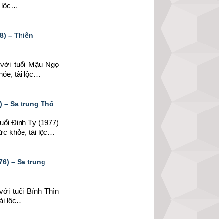
i lộc…
8) – Thiên
 
với tuổi Mậu Ngọ 
hỏe, tài lộc…
 – Sa trung Thổ
tuổi Đinh Tỵ (1977) 
ức khỏe, tài lộc…
6) – Sa trung
với tuổi Bính Thìn 
tài lộc…