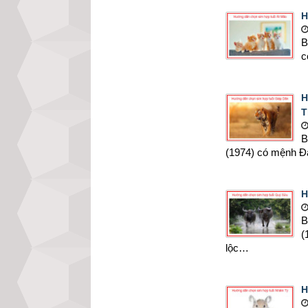
H
B
c
H
T
B
(1974) có mệnh Đạ
H
B
(
lộc…
H