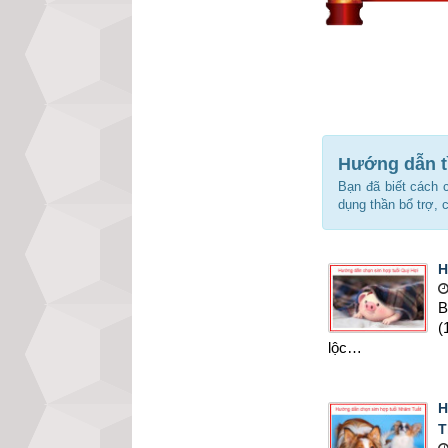
Hướng dẫn t
Bạn đã biết cách 
dụng thần bổ trợ, 
H
B
(
lộc…
H
T