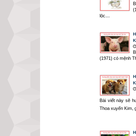
B
(
lộc…
H
K
B
(1971) có mệnh Th
H
K
Bài viết này sẽ 
Thoa xuyến Kim, g
H