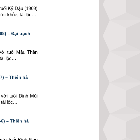
tuổi Kỷ Dậu (1969) 
sức khỏe, tài lộc…
8) – Đại trạch
với tuổi Mậu Thân 
tài lộc…
7) – Thiên hà
 
với tuổi Đinh Mùi 
 tài lộc…
6) – Thiên hà
 
với tuổi Bính Ngọ 