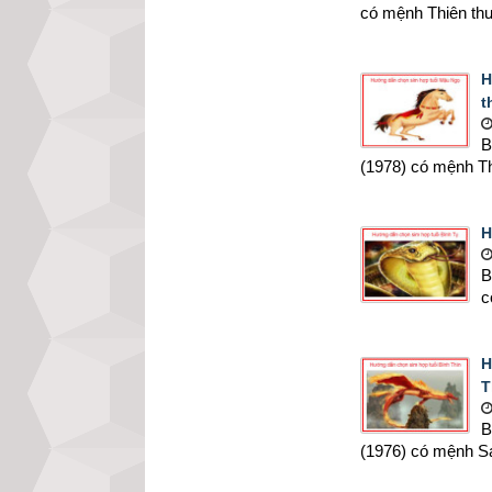
có mệnh Thiên thư
H
t
B
(1978) có mệnh Th
H
B
c
H
T
B
(1976) có mệnh Sa