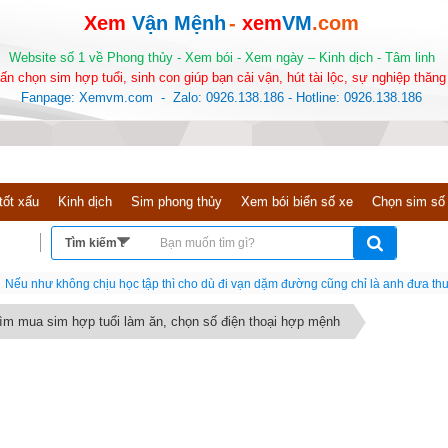
Xem
Vận Mệnh
-
xem
VM
.com
Website số 1 về Phong thủy - Xem bói - Xem ngày – Kinh dịch - Tâm linh
ấn chọn sim hợp tuổi, sinh con giúp bạn cải vận, hút tài lộc, sự nghiệp thăng 
Fanpage: Xemvm.com - Zalo: 0926.138.186 - Hotline: 0926.138.186
tốt xấu
Kinh dịch
Sim phong thủy
Xem bói biển số xe
Chọn sim số
Nếu như không chịu học tập thì cho dù đi vạn dặm đường cũng chỉ là anh đưa thư
ìm mua sim hợp tuổi làm ăn, chọn số điện thoại hợp mệnh