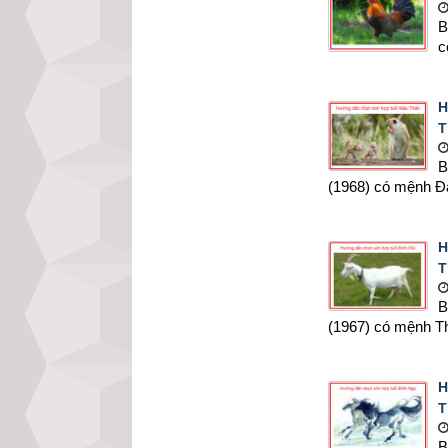
B
c
H
T
B
(1968) có mệnh Đại
H
T
B
(1967) có mệnh Th
H
T
B