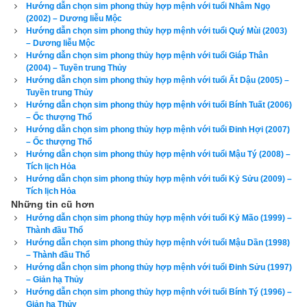
hơn, giống như bệnh nhân bị bác sỹ cho uống nhầm thuốc, 
Hướng dẫn chọn sim phong thủy hợp mệnh với tuổi Nhâm Ngọ
(2002) – Dương liễu Mộc
nhẹ thì chỉ tốn tiền thuốc, nặng thì tử vong. Vì vậy hãy luôn 
Hướng dẫn chọn sim phong thủy hợp mệnh với tuổi Quý Mùi (2003)
cẩn trọng, đọc kỹ hướng dẫn sử dụng trước khi dùng chứ 
– Dương liễu Mộc
đừng chơi sim phong thủy theo phong trào bởi nếu vận mệnh 
Hướng dẫn chọn sim phong thủy hợp mệnh với tuổi Giáp Thân
(2004) – Tuyền trung Thủy
của bạn tốt thì sim phong thủy có thể không có ảnh hưởng gì 
Hướng dẫn chọn sim phong thủy hợp mệnh với tuổi Ất Dậu (2005) –
nhiều đến bạn, nhưng nếu vận mệnh đã rất xấu rồi, nhiều khi 
Tuyền trung Thủy
Hướng dẫn chọn sim phong thủy hợp mệnh với tuổi Bính Tuất (2006)
chỉ thêm 1 chút xấu (hung) nữa có khi là toi mạng. Cổ nhân đã 
– Ốc thượng Thổ
nói “
Đại phú do Thiên, tiểu phú do Cần
” tạm dịch là người giàu 
Hướng dẫn chọn sim phong thủy hợp mệnh với tuổi Đinh Hợi (2007)
– Ốc thượng Thổ
có lớn, có tiền nhiều là do có phước được trời giúp, còn người 
Hướng dẫn chọn sim phong thủy hợp mệnh với tuổi Mậu Tý (2008) –
giàu có nhỏ là do cần kiệm, siêng năng làm việc và tiết kiệm 
Tích lịch Hỏa
Hướng dẫn chọn sim phong thủy hợp mệnh với tuổi Kỷ Sửu (2009) –
mà giàu. Vì vậy tôi luôn tự nhủ rằng vận mệnh của mình 
Tích lịch Hỏa
không phải là phú quý thì mình luôn luôn phải nỗ lực, hành 
Những tin cũ hơn
thiện tích đức, tích cóp từng cái nhỏ để dần cải biến vận mệnh 
Hướng dẫn chọn sim phong thủy hợp mệnh với tuổi Kỷ Mão (1999) –
Thành đầu Thổ
của mình cho tốt hơn. Như vậy việc
tìm mua sim phong thủy 
Hướng dẫn chọn sim phong thủy hợp mệnh với tuổi Mậu Dần (1998)
hợp tuổi
 là nhu cầu chính đáng của mỗi người. Vì vậy hãy bắt 
– Thành đầu Thổ
Hướng dẫn chọn sim phong thủy hợp mệnh với tuổi Đinh Sửu (1997)
đầu từ việc nhỏ là chọn lấy một cái sim phong thủy hợp với 
– Giản hạ Thủy
mình.
Hướng dẫn chọn sim phong thủy hợp mệnh với tuổi Bính Tý (1996) –
Giản hạ Thủy