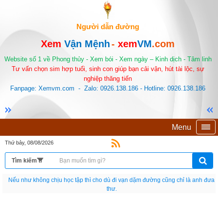
Người dẫn đường
Xem
Vận Mệnh
-
xem
VM
.com
Website số 1 về Phong thủy - Xem bói - Xem ngày – Kinh dịch - Tâm linh
Tư vấn chọn sim hợp tuổi, sinh con giúp bạn cải vận, hút tài lộc, sự
nghiệp thăng tiến
Fanpage: Xemvm.com - Zalo: 0926.138.186 - Hotline: 0926.138.186
Menu
Thứ bảy, 08/08/2026
Nếu như không chịu học tập thì cho dù đi vạn dặm đường cũng chỉ là anh đưa
thư.