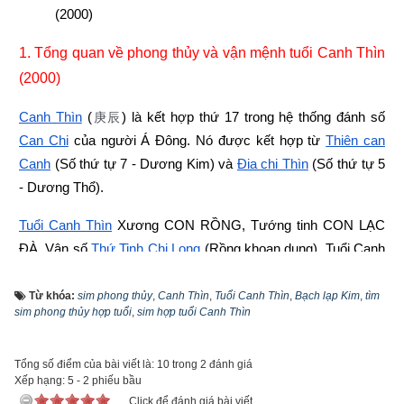
(2000)
1. Tổng quan về phong thủy và vận mệnh tuổi Canh Thìn 
(2000)
Canh Thìn
 (
) là kết hợp thứ 17 trong hệ thống đánh số 
庚辰
Can Chi
 của người Á Đông. Nó được kết hợp từ
Thiên can 
Canh
 (Số thứ tự 7 - Dương Kim) và
Địa chi Thìn
 (Số thứ tự 5 
- Dương Thổ).
Tuổi Canh Thìn
 Xương CON RỒNG, Tướng tinh CON LẠC 
ĐÀ, Vận số
Thứ Tinh Chi Long
 (Rồng khoan dung). Tuổi Canh 
Thìn là
Con nhà Bạch Ðế
 - Trường mạng
,
 có ngũ hành niên 
mệnh (hay
ngũ hành nạp âm
) là Bạch lạp Kim (
Kim chân đèn
). 
Từ khóa:
sim phong thủy
,
Canh Thìn
,
Tuổi Canh Thìn
,
Bạch lạp Kim
,
tìm
sim phong thủy hợp tuổi
,
sim hợp tuổi Canh Thìn
“Bạch” là trắng,  "Lạp" là nến hay đèn cầy, còn “Kim” là kim 
loại, do đó Bạch lạp Kim là Kim chân đèn với ý nghĩa kim loại 
Tổng số điểm của bài viết là: 10 trong 2 đánh giá
bị nung chảy như sáp nến, có thể hiểu đúng hơn chính là 
Xếp hạng:
5
-
2
phiếu bầu
thanh kim loại đã được nung luyện, nóng chảy để loại hết tạp 
Click để đánh giá bài viết