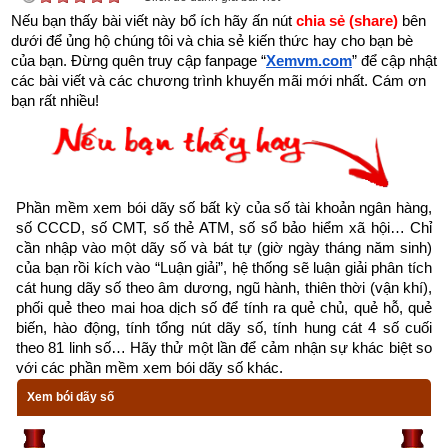
chất trở nên tinh khiết và giá trị nhất.
Nếu bạn thấy bài viết này bổ ích hãy ấn nút 
chia sẻ (share) 
bên 
dưới để ủng hộ chúng tôi và chia sẻ kiến thức hay cho bạn bè 
Theo
bảng tra mệnh cung phi bát trạch
 thì Tuổi Canh Thìn 
của bạn. Đừng quên truy cập fanpage
“
Xemvm.com
” để cập nhật 
2000 nam có mệnh Số 9 –
Cửu Tử
 – Cung phi là cung Ly 
các bài viết và các chương trình khuyến mãi mới nhất. Cám ơn 
bạn rất nhiều!
thuộc nhóm
Đông Tứ Trạch
 (Đông Tứ Mệnh) nên chọn vợ có 
cung mệnh Khảm (Số 1), Chấn (số 3), Tốn (số 4), Ly (Số 9) 
và các hướng tốt là Chính Bắc, Chính Đông, Chính Nam, 
Đông Nam. Tránh chọn vợ thuộc nhóm
Tây Tứ Trạch
 có cung 
mệnh Khôn (Số 2), Càn (Số 6), Đoài (số 7), Cấn (số 8) và các 
Phần mềm xem bói dãy số bất kỳ của số tài khoản ngân hàng, 
số CCCD, số CMT, số thẻ ATM, số sổ bảo hiểm xã hội… Chỉ 
hướng xấu là Đông Bắc, Chính Tây, Tây Bắc, Tây Nam.
cần nhập vào một dãy số và bát tự (giờ ngày tháng năm sinh) 
của bạn rồi kích vào “Luận giải”, hệ thống sẽ luận giải phân tích 
Xem chi tiết luận tính cách, bảng cửu cung phi tinh, hướng tốt 
cát hung dãy số theo âm dương, ngũ hành, thiên thời (vận khí), 
xấu, Bảng phối cung phi vợ chồng của mệnh Số 9 – Cửu Tử –
phối quẻ theo mai hoa dịch số để tính ra quẻ chủ, quẻ hỗ, quẻ 
bát trạch cung Ly
 qua bài viết sau: “
Luận giải phong thủy 
biến, hào động, tính tổng nút dãy số, tính hung cát 4 số cuối 
theo 81 linh số… Hãy thử một lần để cảm nhận sự khác biệt so 
người có mệnh bát trạch cung Ly - Cửu Tử (Số 9)
”
với các phần mềm xem bói dãy số khác.
Xem bói dãy số