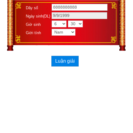
Dãy số
Ngày sinh(DL)
Giờ sinh
Giới tính
Luận giải