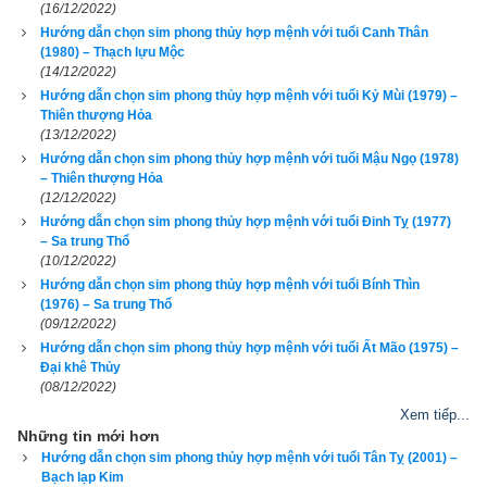
Giới tính
(16/12/2022)
Hướng dẫn chọn sim phong thủy hợp mệnh với tuổi Canh Thân
(1980) – Thạch lựu Mộc
(14/12/2022)
Hướng dẫn chọn sim phong thủy hợp mệnh với tuổi Kỷ Mùi (1979) –
Luận giải
Thiên thượng Hỏa
(13/12/2022)
Hướng dẫn chọn sim phong thủy hợp mệnh với tuổi Mậu Ngọ (1978)
– Thiên thượng Hỏa
(12/12/2022)
2. Các bước chọn ngũ hành sim hợp tuổi 2000 Canh 
Hướng dẫn chọn sim phong thủy hợp mệnh với tuổi Đinh Tỵ (1977)
– Sa trung Thổ
Thìn (
庚辰
)
(10/12/2022)
Hướng dẫn chọn sim phong thủy hợp mệnh với tuổi Bính Thìn
Tại sao sim phong thủy lại có tác dụng bởi mỗi khi có cuộc gọi 
(1976) – Sa trung Thổ
đến là một lần sóng cao tần kích hoạt các mạch vi xử lý trong 
(09/12/2022)
Hướng dẫn chọn sim phong thủy hợp mệnh với tuổi Ất Mão (1975) –
sim và điện thoại di động của bạn, từ đó kích hoạt năng lượng 
Đại khê Thủy
của từng con số và cả dãy số, mỗi con số lại mang năng 
(08/12/2022)
lượng và có tính ngũ hành riêng sẽ có tác dụng bổ cứu cân 
Xem tiếp...
bằng lại năng lượng và ngũ hành trong cơ thể bạn nếu biết 
Những tin mới hơn
Hướng dẫn chọn sim phong thủy hợp mệnh với tuổi Tân Tỵ (2001) –
chọn đúng. Ngược lại nếu chọn nhầm sẽ càng gây tác hại 
Bạch lạp Kim