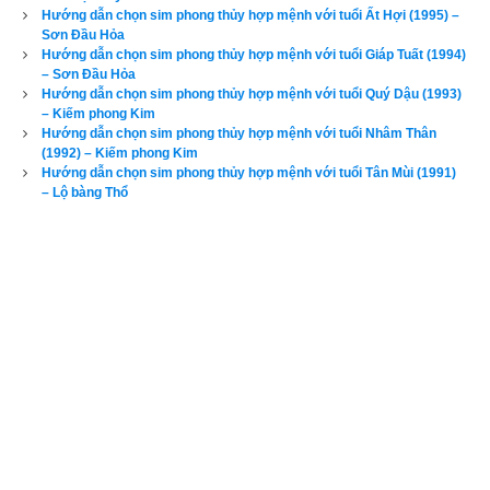
Hướng dẫn chọn sim phong thủy hợp mệnh với tuổi Ất Hợi (1995) –
Sơn Đầu Hỏa
Hướng dẫn chọn sim phong thủy hợp mệnh với tuổi Giáp Tuất (1994)
– Sơn Đầu Hỏa
Hướng dẫn chọn sim phong thủy hợp mệnh với tuổi Quý Dậu (1993)
– Kiếm phong Kim
Hướng dẫn chọn sim phong thủy hợp mệnh với tuổi Nhâm Thân
(1992) – Kiếm phong Kim
Hướng dẫn chọn sim phong thủy hợp mệnh với tuổi Tân Mùi (1991)
– Lộ bàng Thổ
Như vậy bước đầu tiên nhưng quan trọng nhất trong chọn
sim 
phong thủy
 là phải chọn đúng ngũ hành sim có tác dụng bổ trợ 
cho thân chủ. Đa số độc giả hiện nay đều không am hiểu về 
phong thủy cứ nghĩ là mình tuổi Canh Thìn có mệnh
Bạch lạp 
Kim
 thì cơ thể toàn là ngũ hành Kim và cần dùng ngũ hành 
Thổ để bổ trợ vì Thổ sinh Kim, 
đây là một nhầm lẫn rất tai hại 