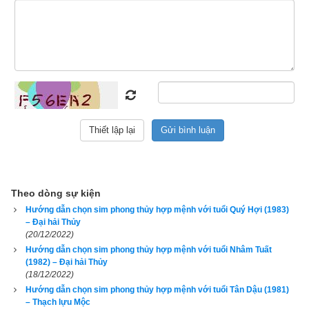
Các luận giải vận mệnh phía trên chỉ căn cứ vào năm sinh (trụ 
năm) chỉ nhằm mục đích tham khảo, bổ trợ do không đủ dữ 
liệu về trụ tháng, trụ ngày, trụ giờ để phân tích dẫn đến kết quả 
không chính xác. Để xem luận giải chi tiết và chính xác về 
vận mệnh và phong thủy tuổi Canh Thìn của một người, độc 
giả hãy nhập đủ ngày giờ tháng năm sinh bên vào phần mềm
luận giải vận mệnh trọn đời
 chính xác nhất hiện nay của 
chúng tôi ở bên dưới.
Theo dòng sự kiện
Hướng dẫn chọn sim phong thủy hợp mệnh với tuổi Quý Hợi (1983)
Xem bói vận mệnh trọn đời
– Đại hải Thủy
(20/12/2022)
Hướng dẫn chọn sim phong thủy hợp mệnh với tuổi Nhâm Tuất
(1982) – Đại hải Thủy
(18/12/2022)
Ngày sinh(DL)
Hướng dẫn chọn sim phong thủy hợp mệnh với tuổi Tân Dậu (1981)
Giờ sinh
– Thạch lựu Mộc