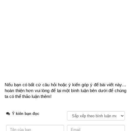
sinh, tương phản tương thành, dựa vào nhau này đã thúc đẩy
và duy trì cho vạn vật sinh trưởng, phát triển và biến hóa bình
thường.
2. Ngũ hành tương sinh
Nếu bạn có bất cứ câu hỏi hoặc ý kiến góp ý để bài viết này… 
hoàn thiện hơn vui lòng
 để lại một bình luận bên dưới để chúng 
ta có thể thảo luận thêm!
Ý kiến bạn đọc
Ngũ hành tương sinh