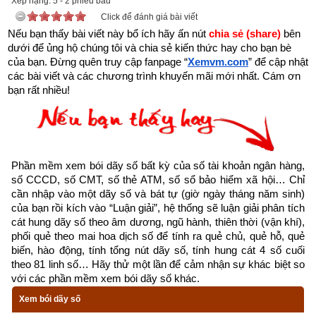
Xếp hạng:
5
-
2
phiếu bầu
Click để đánh giá bài viết
Nếu bạn thấy bài viết này bổ ích hãy ấn nút 
chia sẻ (share) 
bên 
dưới để ủng hộ chúng tôi và chia sẻ kiến thức hay cho bạn bè 
của bạn. Đừng quên truy cập fanpage
“
Xemvm.com
” để cập nhật 
các bài viết và các chương trình khuyến mãi mới nhất. Cám ơn 
Học thuyết ngũ hành
bạn rất nhiều!
Học thuyết ngũ hành
 dùng phương pháp lấy hình tượng để 
so sánh, phân loại, đem các sự vật hoặc hiện tượng cần giải 
thích chia ra thành 5 loại vật chất cơ bản là Kim, Mộc, Thủy, 
Hỏa, Thổ.
Phần mềm xem bói dãy số bất kỳ của số tài khoản ngân hàng, 
số CCCD, số CMT, số thẻ ATM, số sổ bảo hiểm xã hội… Chỉ 
Kim: là các loại kim loại nói chung, có tính chất thanh 
cần nhập vào một dãy số và bát tự (giờ ngày tháng năm sinh) 
tĩnh, cứng rắn, thuần khiết.
của bạn rồi kích vào “Luận giải”, hệ thống sẽ luận giải phân tích 
cát hung dãy số theo âm dương, ngũ hành, thiên thời (vận khí), 
Thủy: là nước và khí lạnh, có tính chất lắng xuống dưới, 
phối quẻ theo mai hoa dịch số để tính ra quẻ chủ, quẻ hỗ, quẻ 
biến, hào động, tính tổng nút dãy số, tính hung cát 4 số cuối 
xâm lấn và có hình tượng là bóng tối.
theo 81 linh số… Hãy thử một lần để cảm nhận sự khác biệt so 
với các phần mềm xem bói dãy số khác.
Mộc: là các loại cây cối, thảo mộc, có tính chất mọc lên 
và phát triển
Xem bói dãy số