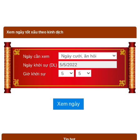
ra Dương như: Âm Kim sinh Âm Thuỷ hoặc Dương Thổ sinh 
Dương Kim
Xem bói sim
Xem ngày tốt xấu theo kinh dịch
Số điện thoại
Ngày cần xem
Ngày sinh(DL)
Ngày khởi sự (DL)
Giờ sinh
Giờ khởi sự
Giới tính
Xem ngày
Xem bói sim
Ngoài ra cần phải xem xét đến yếu tố thứ 3 là bản chất lý tính 
Tin hot