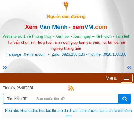
Người dẫn đường
Xem
Vận Mệnh
-
xem
VM
.com
Website số 1 về Phong thủy - Xem bói - Xem ngày – Kinh dịch - Tâm linh
Tư vấn chọn sim hợp tuổi, sinh con giúp bạn cải vận, hút tài lộc, sự
nghiệp thăng tiến
Fanpage: Xemvm.com - Zalo: 0926.138.186 - Hotline: 0926.138.186
Menu
Thứ bảy, 08/08/2026
Nếu như không chịu học tập thì cho dù đi vạn dặm đường cũng chỉ là anh đưa
thư.