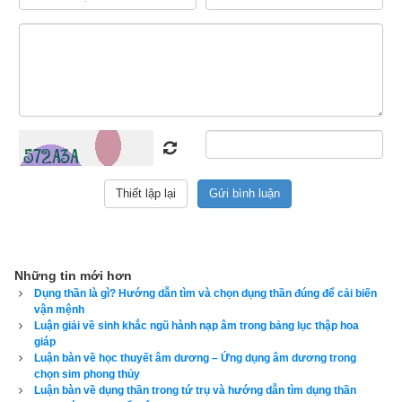
Tương sinh có nghĩa là nuôi dưỡng, thúc đẩy trợ giúp lẫn 
nhau. Ta có
ngũ hành tương sinh
 là: Kim sinh Thủy, Thủy 
sinh Mộc, Mộc sinh Hỏa, Hỏa sinh Thổ, Thổ sinh Kim. Tại sao 
lại như vậy? Đó là bởi vì:
Vì khí của 
Kim
 chảy ngầm trong núi tức kim sinh ra 
Thuỷ
. Vì vậy làm nóng chảy 
Kim
 sẽ biến thành 
Thuỷ
, 
nên mới nói 
Kim
 sinh 
Thuỷ
.
Nhờ 
Thuỷ
 ôn nhuận làm cho cây cối sinh trưởng, nên 
mới nói 
Thủy
 sinh 
Mộc
.
Vì 
Mộc
 tính ôn, ấm áp tức hỏa ẩn phục bên trong, 
Những tin mới hơn
xuyên thủng 
Mộc
 sẽ sinh ra 
Hỏa
, nên mới nói 
Mộc
 sinh 
Dụng thần là gì? Hướng dẫn tìm và chọn dụng thần đúng để cải biến
vận mệnh
Hỏa
.
Luận giải về sinh khắc ngũ hành nạp âm trong bảng lục thập hoa
giáp
Vì 
Hỏa
 nóng cho nên đốt cháy 
Mộc
. Cháy hết biến 
Luận bàn về học thuyết âm dương – Ứng dụng âm dương trong
thành tro tức là 
Thổ
, nên mới nói 
Hỏa
 sinh 
Thổ
.
chọn sim phong thủy
Luận bàn về dụng thần trong tứ trụ và hướng dẫn tìm dụng thần