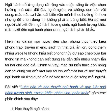
Ngũ hành có ứng dụng rất rộng vào cuộc sống từ việc chọn 
hướng nhà cửa, đất đai, nghề ngiệp, vợ chồng, con cái, vật 
dụng, màu sắc…nhằm cải biến vận mệnh theo hướng tốt hơn 
nhưng để chọn đúng thì không phải ai cũng biết. Đa số mọi 
người chỉ biết đến ngũ hành tương sinh, ngũ hành tương khắc 
mà ít biết đến ngũ hành phản sinh, ngũ hành phản khắc.
Hiện nay đa số mọi người đều chơi phong thủy theo kiểu 
phong trào, truyền miệng, sách thì thật giả lẫn lộn, cộng thêm 
nhiều website không hiểu biết phong thủy cứ sao chép bừa bãi 
thông tin mà không cần biết đúng sai dẫn đến nhiều nhầm lẫn 
tai hại cho độc giả. Chính vì vậy, mặc dù kiến thức còn nông 
cạn tôi cũng xin viết một vậy tôi xin viết một bài về học thuyết 
ngũ hành và ứng dụng của nó vào trong cuộc sống mỗi người.
Bài viết “
Luận bàn về học thuyết ngũ hành và quy luật ngũ 
hành tương sinh, tương khắc, phản sinh, phản khắc
” gồm các 
phần chính sau đây:
Học thuyết ngũ hành