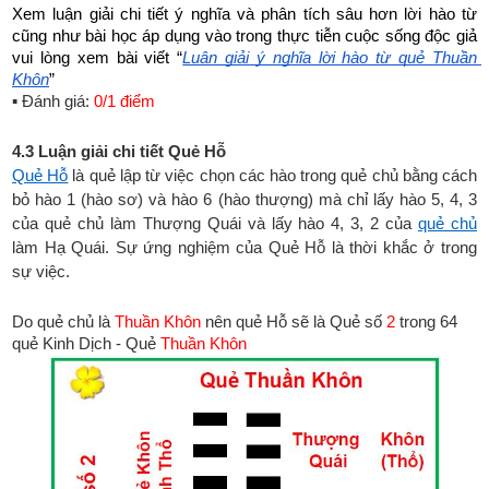
Xem luận giải chi tiết ý nghĩa và phân tích sâu hơn lời hào từ 
cũng như bài học áp dụng vào trong thực tiễn cuộc sống độc giả 
vui lòng xem bài viết “
Luận giải ý nghĩa lời hào từ quẻ Thuần 
Khôn
”
▪ Đánh giá:
0/1 điểm
4.3 Luận giải chi tiết Quẻ Hỗ
Quẻ Hỗ
là quẻ lập từ việc chọn các hào trong quẻ chủ
bằng cách
bỏ hào 1 (hào sơ) và hào 6 (hào thượng) mà chỉ lấy hào 5, 4, 3
của quẻ chủ làm Thượng Quái và lấy hào 4, 3, 2 của
quẻ chủ
làm Hạ Quái. Sự ứng nghiệm của Quẻ Hỗ là thời khắc ở trong
sự việc.
Do quẻ chủ là
Thuần Khôn
nên quẻ Hỗ sẽ là Quẻ số
2
trong 64
quẻ Kinh Dịch - Quẻ
Thuần Khôn