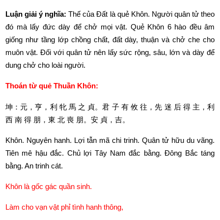
Luận giải ý nghĩa: 
Thế của Đất là quẻ Khôn. Người quân tử theo 
đó mà lấy đức dày để chở mọi vật. Quẻ Khôn 6 hào đều âm 
giống như tầng lớp chồng chất, đất dày, thuận và chở che cho 
muôn vật. Đối với quân tử nên lấy sức rộng, sâu, lớn và dày để 
dung chở cho loài người.
Thoán từ quẻ Thuần Khôn:
坤：元，亨，利
牝
馬
之
貞。君
子
有
攸
往，先
迷
后
得
主，利
西
南
得
朋，東
北
喪
朋。安
貞，吉。
Khôn. Nguyên hanh. Lợi tẫn mã chi trinh. Quân tử hữu du vãng. 
Tiên mê hậu đắc. Chủ lợi Tây Nam đắc bằng. Đông Bắc táng 
bằng. An trinh cát.
Khôn là gốc gác quần sinh.
Làm cho vạn vật phỉ tình hanh thông,