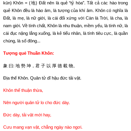
kūn) Khôn = (地) Đất nên là quẻ “tỷ hòa”. Tất cả các hào trong 
quẻ Khôn đều là hào âm, là tượng của khí âm. Khôn có nghĩa là 
Đất, là mẹ, là nữ giới, là cái đối xứng với Càn là Trời, là cha, là 
nam giới. Về tính chất, Khôn là nhu thuận, mềm yếu, là tính nữ, là 
cái đục nặng lắng xuống, là kẻ tiểu nhân, là tính tiêu cực, là quần 
chúng, là số đông... 
Tượng quẻ Thuần Khôn:
象
曰
: 
地
勢
坤，君
子
以
厚
德
載
物。
Địa thế Khôn. Quân tử dĩ hậu đức tải vật.
Khôn thế thuận thừa,
Nên người quân tử lo cho đức dày.
Đức dày, tải vật mới hay,
Cưu mang vạn vật, chẳng ngày nào ngơi.