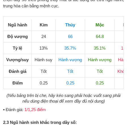
trung hòa cân bằng mệnh cục.
Ngũ hành
Kim
Thủy
Mộc
Ho
Độ vượng
24
66
64.8
3
Tỷ lệ
13%
35.7%
35.1%
16
Vượng/suy
Hành suy
Hành vượng
Hành vượng
Hành
Đánh giá
Tốt
Tốt
Tốt
Khôn
Điểm
0.25
0.25
0.25
(Nếu bảng trên bị che, hãy kéo sang phải hoặc vuốt sang phải
nếu dùng điện thoại để xem đầy đủ nội dung)
▪ Đánh giá:
1/1,25 điểm
2.3 Ngũ hành sinh khắc trong dãy số: