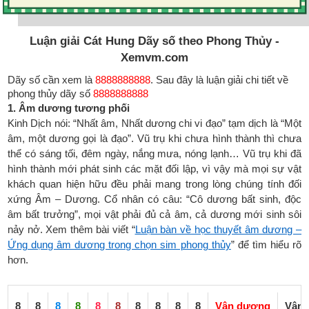
Luận giải Cát Hung Dãy số theo Phong Thủy -
Xemvm.com
Dãy số cần xem là
8888888888
. Sau đây là luận giải chi tiết về
phong thủy dãy số
8888888888
1. Âm dương tương phối
Kinh Dịch nói: “Nhất âm, Nhất dương chi vi đạo” tạm dịch là “Một
âm, một dương gọi là đạo”. Vũ trụ khi chưa hình thành thì chưa
thể có sáng tối, đêm ngày, nắng mưa, nóng lạnh… Vũ trụ khi đã
hình thành mới phát sinh các mặt đối lập, vì vậy mà mọi sự vật
khách quan hiện hữu đều phải mang trong lòng chúng tính đối
xứng Âm – Dương. Cổ nhân có câu: “Cô dương bất sinh, độc
âm bất trưởng”, mọi vật phải đủ cả âm, cả dương mới sinh sôi
nảy nở. Xem thêm bài viết “
Luận bàn về học thuyết âm dương –
Ứng dụng âm dương trong chọn sim phong thủy
” để tìm hiểu rõ
hơn.
8
8
8
8
8
8
8
8
8
8
Vận dương
Vận