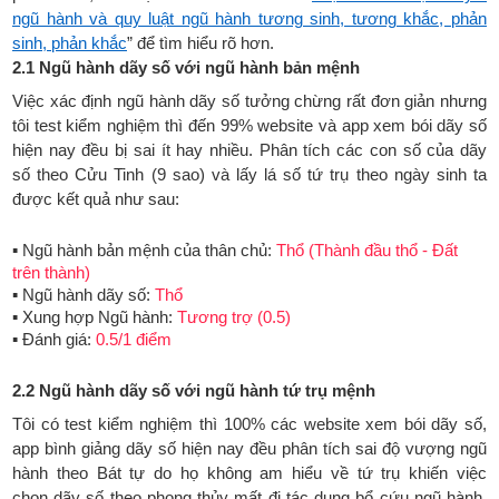
ngũ hành và quy luật ngũ hành tương sinh, tương khắc, phản
sinh, phản khắc
” để tìm hiểu rõ hơn.
2.1 Ngũ hành dãy số với ngũ hành bản mệnh
Việc xác định ngũ hành dãy số tưởng chừng rất đơn giản nhưng
tôi test kiểm nghiệm thì đến 99% website và app xem bói dãy số
hiện nay đều bị sai ít hay nhiều. Phân tích các con số của dãy
số theo Cửu Tinh (9 sao) và lấy lá số tứ trụ theo ngày sinh ta
được kết quả như sau:
▪ Ngũ hành bản mệnh của thân chủ:
Thổ (Thành đầu thổ - Đất
trên thành)
▪ Ngũ hành dãy số:
Thổ
▪ Xung hợp Ngũ hành:
Tương trợ (0.5)
▪ Đánh giá:
0.5/1 điểm
2.2 Ngũ hành dãy số với ngũ hành tứ trụ mệnh
Tôi có test kiểm nghiệm thì 100% các website xem bói dãy số,
app bình giảng dãy số hiện nay đều phân tích sai độ vượng ngũ
hành theo Bát tự do họ không am hiểu về tứ trụ khiến việc
chọn dãy số theo phong thủy mất đi tác dụng bổ cứu ngũ hành,