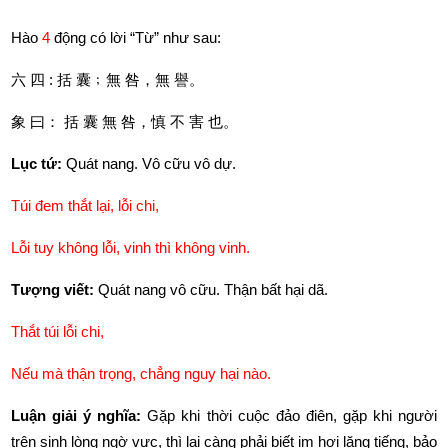
Hào 
4
 động có lời “Từ” như sau:
六
四
 : 
括
囊
﹔無
咎，無
譽。
象
曰：
括
囊
無
咎，慎
不
害
也。
Lục tứ:
 Quát nang. Vô cữu vô dự.
Túi đem thắt lại, lỗi chi,
Lỗi tuy không lỗi, vinh thì không vinh.
Tượng viết:
 Quát nang vô cữu. Thận bất hại dã.
Thắt túi lỗi chi,
Nếu mà thận trọng, chẳng nguy hại nào.  
Luận giải ý nghĩa: 
Gặp khi thời cuộc đảo điên, gặp khi người 
trên sinh lòng ngờ vực, thì lại càng phải biết im hơi lặng tiếng, bảo 