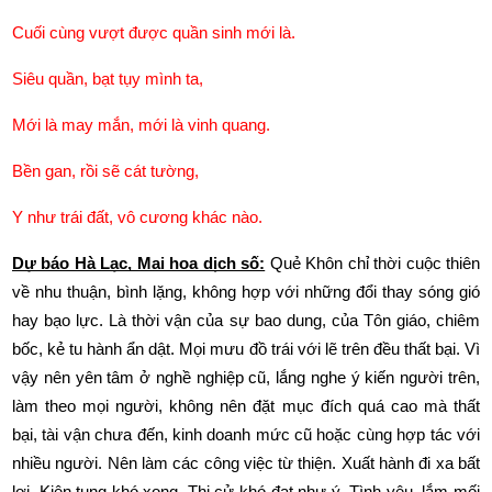
Cuối cùng vượt được quần sinh mới là.
Siêu quần, bạt tụy mình ta,
Mới là may mắn, mới là vinh quang.
Bền gan, rồi sẽ cát tường,
Y như trái đất, vô cương khác nào. 
Dự báo Hà Lạc, Mai hoa dịch số:
 Quẻ Khôn chỉ thời cuộc thiên 
về nhu thuận, bình lặng, không hợp với những đổi thay sóng gió 
hay bạo lực. Là thời vận của sự bao dung, của Tôn giáo, chiêm 
bốc, kẻ tu hành ẩn dật. Mọi mưu đồ trái với lẽ trên đều thất bại. Vì 
vậy nên yên tâm ở nghề nghiệp cũ, lắng nghe ý kiến người trên, 
làm theo mọi người, không nên đặt mục đích quá cao mà thất 
bại, tài vận chưa đến, kinh doanh mức cũ hoặc cùng hợp tác với 
nhiều người. Nên làm các công việc từ thiện. Xuất hành đi xa bất 