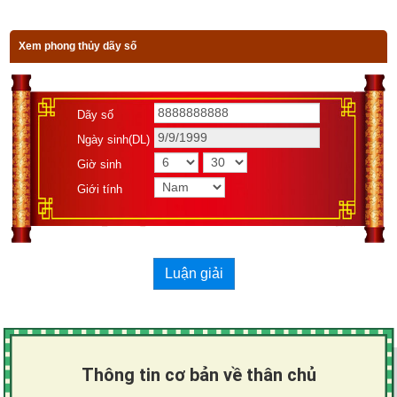
Xem phong thủy dãy số
Dãy số
Ngày sinh(DL)
Giờ sinh
Giới tính
Luận giải
Thông tin cơ bản về thân chủ