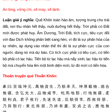
An lòng, vững chí, sẽ may, sẽ lành. 
Luận giải ý nghĩa: 
Quẻ Khôn toàn hào âm, tượng trưng cho trái 
đất, nơi thu nhận hết thảy, nuôi dưỡng hết thảy. Trời phải có Đất 
mới được phát huy. Âm Dương, Trời Đất, tích cực, tiêu cực đối 
với đạo Dịch không phân biệt sang hèn, vì đó là sự phân hóa của 
tự nhiên, áp dụng vào nhân thế thì đó là sự phân cực của con 
người, dùng nó mà dự báo. Có tích cực phải có tiêu cực, có tiến 
bộ phải có lạc hậu. Tiến bộ từ lạc hậu mà nẩy sinh; lạc hậu từ tiến 
bộ mà chuyển hóa lên một bình diện mới, từ đó mới có tiến hóa. 
Thoán truyện quẻ Thuần Khôn:
彖
曰
: 
至
哉
坤
元，萬
物
資
生，乃
順
承
天。坤
厚
載
物，德
合
無
疆。含
弘
光
大，品
物
咸
亨。
牝
馬
地
類，行
地
無
疆，柔
順
利
貞。君
子
攸
行，先
迷
失
道，后
順
得
常。西
南
得
朋，
乃
與
類
行
﹔東
北
喪
朋，乃
終
有
慶。安
貞
之
吉，應
地
無