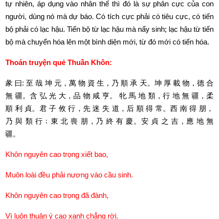
tự nhiên, áp dụng vào nhân thế thì đó là sự phân cực của con 
người, dùng nó mà dự báo. Có tích cực phải có tiêu cực, có tiến 
bộ phải có lạc hậu. Tiến bộ từ lạc hậu mà nẩy sinh; lạc hậu từ tiến 
bộ mà chuyển hóa lên một bình diện mới, từ đó mới có tiến hóa. 
Thoán truyện quẻ Thuần Khôn:
彖
曰
: 
至
哉
坤
元，萬
物
資
生，乃
順
承
天。坤
厚
載
物，德
合
無
疆。含
弘
光
大，品
物
咸
亨。
牝
馬
地
類，行
地
無
疆，柔
順
利
貞。君
子
攸
行，先
迷
失
道，后
順
得
常。西
南
得
朋，
乃
與
類
行
﹔東
北
喪
朋，乃
終
有
慶。安
貞
之
吉，應
地
無
疆。
Khôn nguyên cao trọng xiết bao,
Muôn loài đều phải nương vào cầu sinh.
Khôn nguyên cao trọng đã đành,
Vì luôn thuận ý cao xanh chẳng rời.