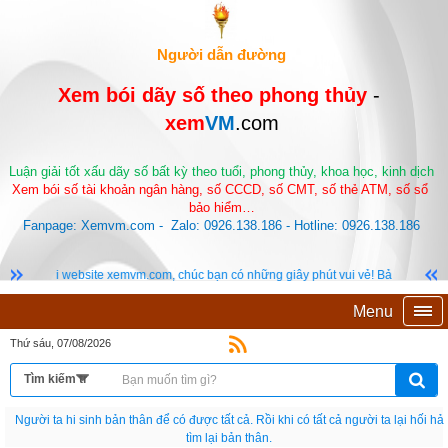
Người dẫn đường
Xem bói dãy số theo phong thủy 
-
xem
VM
.com
Luận giải tốt xấu dãy số bất kỳ theo tuổi, phong thủy, khoa học, kinh dịch
Xem bói số tài khoản ngân hàng, số CCCD, số CMT, số thẻ ATM, số sổ 
bảo hiểm…
Fanpage: Xemvm.com -  Zalo: 0926.138.186 - Hotline: 0926.138.186
xemvm.com, chúc bạn có những giây phút vui vẻ! Bản quyền © 2019-2023. Nếu bạn 
Menu
Thứ sáu, 07/08/2026
Sự thành công của một người không phải được quyết định ở điểm khởi đầu mà
là ở chỗ bước ngoặt.