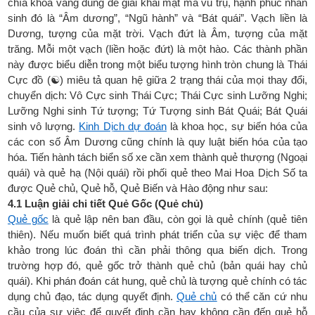
chìa khóa vàng dùng để giải khai mật mã vũ trụ, hạnh phúc nhân
sinh đó là “Âm dương”, “Ngũ hành” và “Bát quái”. Vạch liền là
Dương, tượng của mặt trời. Vạch đứt là Âm, tượng của mặt
trăng. Mỗi một vạch (liền hoặc đứt) là một hào. Các thành phần
này được biểu diễn trong một biểu tượng hình tròn chung là Thái
Cực đồ (☯) miêu tả quan hệ giữa 2 trạng thái của mọi thay đổi,
chuyển dịch: Vô Cực sinh Thái Cực; Thái Cực sinh Lưỡng Nghi;
Lưỡng Nghi sinh Tứ tượng; Tứ Tượng sinh Bát Quái; Bát Quái
sinh vô lượng.
Kinh Dịch dự đoán
là khoa học, sự biến hóa của
các con số Âm Dương cũng chính là quy luật biến hóa của tạo
hóa. Tiến hành tách biển số xe cần xem thành quẻ thượng (Ngoại
quái) và quẻ hạ (Nội quái) rồi phối quẻ theo Mai Hoa Dịch Số ta
được Quẻ chủ, Quẻ hỗ, Quẻ Biến và Hào động như sau:
4.1 Luận giải chi tiết Quẻ Gốc (Quẻ chủ)
Quẻ gốc
là quẻ lập nên ban đầu, còn gọi là quẻ chính (quẻ tiên
thiên). Nếu muốn biết quá trình phát triển của sự việc để tham
khảo trong lúc đoán thì cần phải thông qua biến dịch. Trong
trường hợp đó, quẻ gốc trở thành quẻ chủ (bản quái hay chủ
quái). Khi phán đoán cát hung, quẻ chủ là tượng quẻ chính có tác
dụng chủ đạo, tác dụng quyết định.
Quẻ chủ
có thể căn cứ nhu
cầu của sự việc để quyết định cần hay không cần đến quẻ hỗ