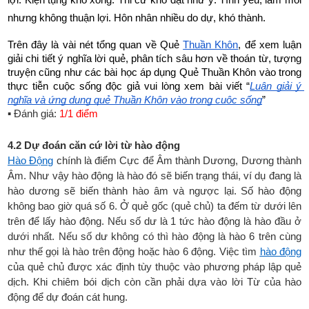
lợi. Kiện tụng khó xong. Thi cử khó đạt như ý. Tình yêu, lắm mối 
nhưng không thuận lợi. Hôn nhân nhiều do dự, khó thành. 
Trên đây là vài nét tổng quan về Quẻ
Thuần Khôn
, để xem luận 
giải chi tiết ý nghĩa lời quẻ, phân tích sâu hơn về thoán từ, tượng 
truyện cũng như các bài học áp dụng Quẻ Thuần Khôn
vào trong 
thực tiễn cuộc sống độc giả vui lòng xem bài viết “
Luận giải ý 
nghĩa và ứng dụng quẻ Thuần Khôn vào trong cuộc sống
”
▪ Đánh giá:
1/1 điểm
4.2 Dự đoán căn cứ lời từ hào động
Hào Động
chính là điểm Cực để Âm thành Dương, Dương thành
Âm. Như vậy hào động là hào đó sẽ biến trạng thái, ví dụ đang là
hào dương sẽ biến thành hào âm và ngược lại. Số hào động
không bao giờ quá số 6. Ở quẻ gốc (quẻ chủ) ta đếm từ dưới lên
trên để lấy hào động. Nếu số dư là 1 tức hào động là hào đầu ở
dưới nhất. Nếu số dư không có thì hào động là hào 6 trên cùng
như thế gọi là hào trên động hoặc hào 6 động. Việc tìm
hào động
của quẻ chủ được xác định tùy thuộc vào phương pháp lập quẻ
dịch. Khi chiêm bói dịch còn cần phải dựa vào lời Từ của hào
động để dự đoán cát hung.