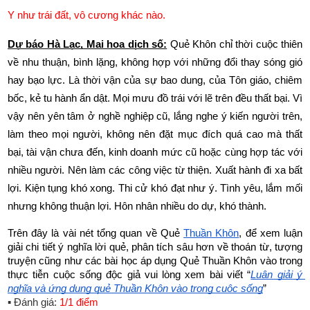
Y như trái đất, vô cương khác nào. 
Dự báo Hà Lạc, Mai hoa dịch số:
 Quẻ Khôn chỉ thời cuộc thiên 
về nhu thuận, bình lặng, không hợp với những đổi thay sóng gió 
hay bạo lực. Là thời vận của sự bao dung, của Tôn giáo, chiêm 
bốc, kẻ tu hành ẩn dật. Mọi mưu đồ trái với lẽ trên đều thất bại. Vì 
vậy nên yên tâm ở nghề nghiệp cũ, lắng nghe ý kiến người trên, 
làm theo mọi người, không nên đặt mục đích quá cao mà thất 
bại, tài vận chưa đến, kinh doanh mức cũ hoặc cùng hợp tác với 
nhiều người. Nên làm các công việc từ thiện. Xuất hành đi xa bất 
lợi. Kiện tụng khó xong. Thi cử khó đạt như ý. Tình yêu, lắm mối 
nhưng không thuận lợi. Hôn nhân nhiều do dự, khó thành. 
Trên đây là vài nét tổng quan về Quẻ
Thuần Khôn
, để xem luận 
giải chi tiết ý nghĩa lời quẻ, phân tích sâu hơn về thoán từ, tượng 
truyện cũng như các bài học áp dụng Quẻ Thuần Khôn
vào trong 
thực tiễn cuộc sống độc giả vui lòng xem bài viết “
Luận giải ý 
nghĩa và ứng dụng quẻ Thuần Khôn vào trong cuộc sống
”
▪ Đánh giá:
1/1 điểm