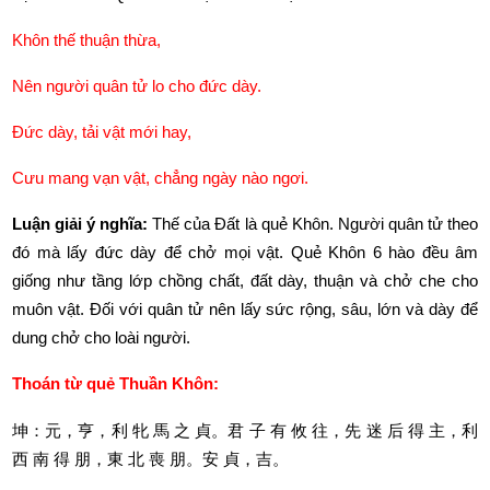
Khôn thế thuận thừa,
Nên người quân tử lo cho đức dày.
Đức dày, tải vật mới hay,
Cưu mang vạn vật, chẳng ngày nào ngơi.
Luận giải ý nghĩa: 
Thế của Đất là quẻ Khôn. Người quân tử theo 
đó mà lấy đức dày để chở mọi vật. Quẻ Khôn 6 hào đều âm 
giống như tầng lớp chồng chất, đất dày, thuận và chở che cho 
muôn vật. Đối với quân tử nên lấy sức rộng, sâu, lớn và dày để 
dung chở cho loài người.
Thoán từ quẻ Thuần Khôn:
坤：元，亨，利
牝
馬
之
貞。君
子
有
攸
往，先
迷
后
得
主，利
西
南
得
朋，東
北
喪
朋。安
貞，吉。