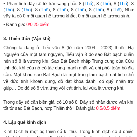
▪ Phân tích dãy số từ trái sang phải: 8 (
Thổ
), 8 (
Thổ
), 8 (
Thổ
), 8
(
Thổ
), 8 (
Thổ
), 8 (
Thổ
), 8 (
Thổ
), 8 (
Thổ
), 8 (
Thổ
), 8 (
Thổ
), Như
vậy ta có 0 mối quan hệ tương khắc, 0 mối quan hệ tương sinh.
▪ Đánh giá:
0/0.25 điểm
3. Thiên thời (Vận khí)
Chúng ta đang ở Tiểu vận 8 (từ năm 2004 - 2023) thuộc Hạ
Nguyên của một tam nguyên, Tiểu vận 8 do sao Bát bạch quản
nên số 8 là vượng khí. Sao Bát Bạch nhập Trung cung của Cửu
tinh đồ, khí của nó có tác dụng mạnh nhất và chi phối toàn bộ địa
cầu. Mặt khác sao Bát Bạch là một trong tam bạch cát tinh chủ
về đức tính khoan dung, đỗ đạt khoa danh, có quý nhân trợ
giúp… Do đó số 8 vừa ứng với cát tinh, lại vừa là vượng khí.
Trong dãy số cần biện giải có 10 số 8. Dãy số nhận được vận khí
tốt từ sao Bát Bạch, hợp Thiên thời. Đánh giá:
0.5/0.5 điểm
4. Lập quẻ kinh dịch
Kinh Dịch là một bộ thiên cổ kì thư. Trong kinh dịch có 3 chiếc