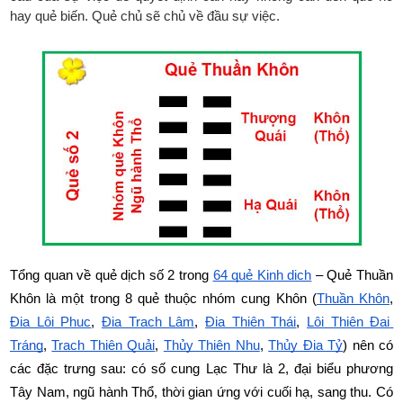
hay quẻ biến. Quẻ chủ sẽ chủ về đầu sự việc.
Tổng quan về quẻ dịch số 2 trong
64 quẻ Kinh dịch
 – Quẻ Thuần 
Khôn là một trong 8 quẻ thuộc nhóm cung Khôn (
Thuần Khôn
,
Địa Lôi Phục
,
Địa Trạch Lâm
,
Địa Thiên Thái
,
Lôi Thiên Đại 
Tráng
,
Trạch Thiên Quải
,
Thủy Thiên Nhu
,
Thủy Địa Tỷ
) nên có 
các đặc trưng sau: có số cung Lạc Thư là 2, đại biểu phương 
Tây Nam, ngũ hành Thổ, thời gian ứng với cuối hạ, sang thu. Có 