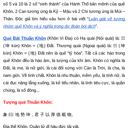
số 5 và 10 là 2 số “sinh thành” của Hành Thổ bản mệnh của quẻ 
Khôn. 2 Can tương ứng là Kỷ – Mậu và 2 Chi tương ứng là Mùi – 
Thân. Độc giả tìm hiểu sâu hơn ở bài viết “
Luận giải về tượng 
nhóm quẻ Khôn và ý nghĩa trong dự đoán bói dịch
”.
Quẻ Bát Thuần Khôn
 (Khôn Vi Địa) có Hạ quái (Nội quái) là: ☷ 
(坤 kūn) Khôn = (地) Đất. Thượng quái (Ngoại quái) là: ☷ (坤 
kūn) Khôn = (地) Đất nên là quẻ “tỷ hòa”. Tất cả các hào trong 
quẻ Khôn đều là hào âm, là tượng của khí âm. Khôn có nghĩa là 
Đất, là mẹ, là nữ giới, là cái đối xứng với Càn là Trời, là cha, là 
nam giới. Về tính chất, Khôn là nhu thuận, mềm yếu, là tính nữ, là 
cái đục nặng lắng xuống, là kẻ tiểu nhân, là tính tiêu cực, là quần 
chúng, là số đông... 
Tượng quẻ Thuần Khôn:
象
曰
: 
地
勢
坤，君
子
以
厚
德
載
物。
Địa thế Khôn. Quân tử dĩ hậu đức tải vật.