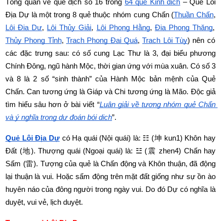
Tổng quan về quẻ dịch số 16 trong
64 quẻ Kinh dịch
 – Quẻ Lôi 
Địa Dự là một trong 8 quẻ thuộc nhóm cung Chấn (
Thuần Chấn
,
Lôi Địa Dự
,
Lôi Thủy Giải
,
Lôi Phong Hằng
,
Địa Phong Thăng
,
Thủy Phong Tỉnh
,
Trạch Phong Đại Quá
,
Trạch Lôi Tùy
) nên có 
các đặc trưng sau: có số cung Lạc Thư là 3, đại biểu phương 
Chính Đông, ngũ hành Mộc, thời gian ứng với mùa xuân. Có số 3 
và 8 là 2 số “sinh thành” của Hành Mộc bản mệnh của Quẻ 
Chấn. Can tương ứng là Giáp và Chi tương ứng là Mão. Độc giả 
tìm hiểu sâu hơn ở bài viết “
Luận giải về tượng nhóm quẻ Chấn 
và ý nghĩa trong dự đoán bói dịch
”.
Quẻ Lôi Địa Dự
 có Hạ quái (Nội quái) là: ☷ (
坤
 kun1) Khôn hay 
Đất (
地
). Thượng quái (Ngoại quái) là: ☳ (
震
 zhen4) Chấn hay 
Sấm (
雷
). Tượng của quẻ là Chấn động và Khôn thuận, đã động 
lại thuận là vui. Hoặc sấm động trên mặt đất giống như sự ồn ào 
huyên náo của đông người trong ngày vui. Do đó Dự có nghĩa là 
duyệt, vui vẻ, lịch duyệt.