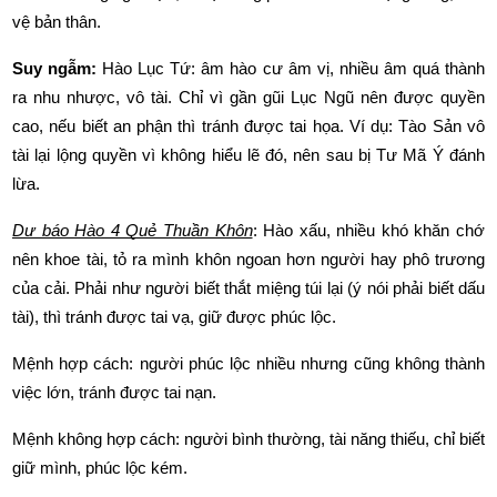
vệ bản thân.
Suy ngẫm:
 Hào Lục Tứ: âm hào cư âm vị, nhiều âm quá thành 
ra nhu nhược, vô tài. Chỉ vì gần gũi Lục Ngũ nên được quyền 
cao, nếu biết an phận thì tránh được tai họa. Ví dụ: Tào Sản vô 
tài lại lộng quyền vì không hiểu lẽ đó, nên sau bị Tư Mã Ý đánh 
lừa.
Dự báo Hào 4 Quẻ Thuần Khôn
: Hào xấu, nhiều khó khăn chớ 
nên khoe tài, tỏ ra mình khôn ngoan hơn người hay phô trương 
của cải. Phải như người biết thắt miệng túi lại (ý nói phải biết dấu 
tài), thì tránh được tai vạ, giữ được phúc lộc. 
Mệnh hợp cách: người phúc lộc nhiều nhưng cũng không thành 
việc lớn, tránh được tai nạn. 
Mệnh không hợp cách: người bình thường, tài năng thiếu, chỉ biết 
giữ mình, phúc lộc kém. 