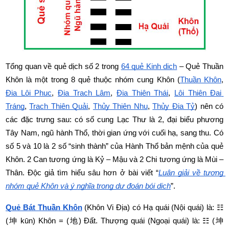
Tổng quan về quẻ dịch số 2 trong
64 quẻ Kinh dịch
 – Quẻ Thuần 
Khôn là một trong 8 quẻ thuộc nhóm cung Khôn (
Thuần Khôn
,
Địa Lôi Phục
,
Địa Trạch Lâm
,
Địa Thiên Thái
,
Lôi Thiên Đại 
Tráng
,
Trạch Thiên Quải
,
Thủy Thiên Nhu
,
Thủy Địa Tỷ
) nên có 
các đặc trưng sau: có số cung Lạc Thư là 2, đại biểu phương 
Tây Nam, ngũ hành Thổ, thời gian ứng với cuối hạ, sang thu. Có 
số 5 và 10 là 2 số “sinh thành” của Hành Thổ bản mệnh của quẻ 
Khôn. 2 Can tương ứng là Kỷ – Mậu và 2 Chi tương ứng là Mùi – 
Thân. Độc giả tìm hiểu sâu hơn ở bài viết “
Luận giải về tượng 
nhóm quẻ Khôn và ý nghĩa trong dự đoán bói dịch
”.
Quẻ Bát Thuần Khôn
 (Khôn Vi Địa) có Hạ quái (Nội quái) là: ☷ 
(坤 kūn) Khôn = (地) Đất. Thượng quái (Ngoại quái) là: ☷ (坤 