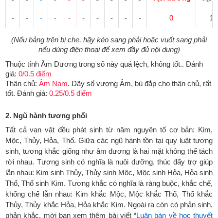
-
-
-
-
-
-
-
-
-
-
0
10
(Nếu bảng trên bị che, hãy kéo sang phải hoặc vuốt sang phải
nếu dùng điện thoại để xem đầy đủ nội dung)
Thuộc tính Âm Dương trong số này quá lệch, không tốt.. Đánh
giá:
0/0.5 điểm
Thân chủ:
Âm Nam
. Dãy số vượng Âm, bù đắp cho thân chủ, rất
tốt. Đánh giá:
0.25/0.5 điểm
2. Ngũ hành tương phối
Tất cả vạn vật đều phát sinh từ năm nguyên tố cơ bản: Kim,
Mộc, Thủy, Hỏa, Thổ. Giữa các ngũ hành tồn tại quy luật tương
sinh, tương khắc giống như âm dương là hai mặt không thể tách
rời nhau. Tương sinh có nghĩa là nuôi dưỡng, thúc đẩy trợ giúp
lẫn nhau: Kim sinh Thủy, Thủy sinh Mộc, Mộc sinh Hỏa, Hỏa sinh
Thổ, Thổ sinh Kim. Tương khắc có nghĩa là ràng buộc, khắc chế,
khống chế lẫn nhau: Kim khắc Mộc, Mộc khắc Thổ, Thổ khắc
Thủy, Thủy khắc Hỏa, Hỏa khắc Kim. Ngoài ra còn có phản sinh,
phản khắc, mời bạn xem thêm bài viết “
Luận bàn về học thuyết