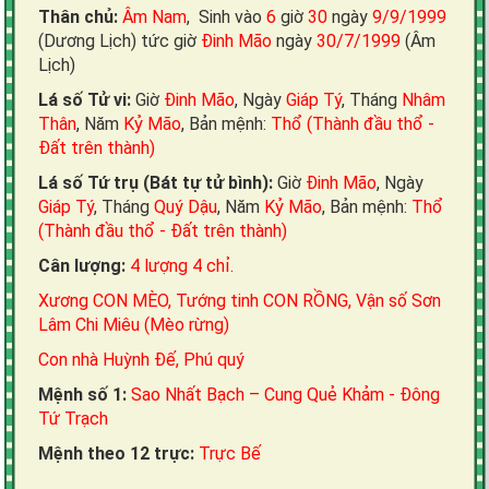
Thân chủ:
Âm Nam
, Sinh vào
6
giờ
30
ngày
9/9/1999
(Dương Lịch) tức giờ
Đinh Mão
ngày
30/7/1999
(Âm
Lịch)
Lá số Tử vi:
Giờ
Đinh Mão
, Ngày
Giáp Tý
, Tháng
Nhâm
Thân
, Năm
Kỷ Mão
, Bản mệnh:
Thổ (Thành đầu thổ -
Đất trên thành)
Lá số Tứ trụ (Bát tự tử bình):
Giờ
Đinh Mão
, Ngày
Giáp Tý
, Tháng
Quý Dậu
, Năm
Kỷ Mão
, Bản mệnh:
Thổ
(Thành đầu thổ - Đất trên thành)
Cân lượng:
4 lượng 4 chỉ.
Xương CON MÈO, Tướng tinh CON RỒNG, Vận số Sơn
Lâm Chi Miêu (Mèo rừng)
Con nhà Huỳnh Đế, Phú quý
Mệnh số 1:
Sao Nhất Bạch – Cung Quẻ Khảm - Đông
Tứ Trạch
Mệnh theo 12 trực:
Trực Bế