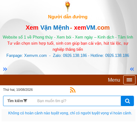
Người dẫn đường
Xem
Vận Mệnh
-
xem
VM
.com
Website số 1 về Phong thủy - Xem bói - Xem ngày – Kinh dịch - Tâm linh
Tư vấn chọn sim hợp tuổi, sinh con giúp bạn cải vận, hút tài lộc, sự
nghiệp thăng tiến
Fanpage: Xemvm.com - Zalo: 0926.138.186 - Hotline: 0926.138.186
Menu
Thứ hai, 10/08/2026
Nếu như không chịu học tập thì cho dù đi vạn dặm đường cũng chỉ là anh đưa
thư.