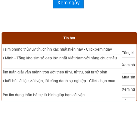
ngân hàng hợp tuổi Đinh Tỵ
 là phải chọn đúng ngũ hành có tác 
Xem ngày
dụng bổ trợ cho thân chủ. 
Đa số độc giả hiện nay đều không 
am hiểu về phong thủy cứ nghĩ là mình tuổi Đinh Tỵ có mệnh
Sa trung Thổ
 thì cơ thể toàn là ngũ hành Thổ và cần dùng ngũ 
hành Hỏa để bổ trợ vì Hỏa sinh Thổ, 
đây là một nhầm lẫn rất 
Tin hot
tai hại bởi
ngũ hành của mỗi người phụ thuộc vào tứ trụ mệnh 
hay bát tự
(giờ sinh, ngày tháng năm sinh) của người đó chứ 
Tổng kho sim phong thủy - Sim hợp tuổi - Sim hợp mệnh giá rẻ nhất thị trường
đâu chỉ có dựa vào năm sinh. Đó là bởi vì tại một thời điểm 
bất kỳ thì khí ngũ hành ở thời điểm đó gồm các ngũ hành nào, 
Xem bói sim phong thủy theo khoa học tử vi, tứ trụ chính xác nhất
suy vượng ra sao sẽ được xác định bởi 4 trụ: Trụ giờ - Trụ 
Mua sim Thần tài, Thần tài theo bạn! Giao sim miễn phí
ngày – Trụ tháng – Trụ năm được mã hóa theo Thiên Can Địa 
Chi. Thiên Can Địa Chi là một kiến thức tiên tiến vượt xa khoa 
Xem ngày đẹp - chọn ngày tốt khởi sự theo kinh dịch chính xác nhất
học hiện đại của nhân loại, ẩn chứa tin tức bí mật của vũ trụ, 
Tổng Kho Sim Năm sinh 0x - 9x - 8x -7x -6x giá rẻ nhất thị trường - Click xem
ẩn chứa bí mật về trình tự thay đổi của khí hậu, ẩn chứa mật 
ngay
mã của sinh mệnh…Chức năng thực sự của Can Chi chính là 
để ghi lại tình trạng biến hóa vận động của 5 loại khí trong ngũ 
hành bao gồm Kim, Mộc, Thủy, Hỏa, Thổ; ghi lại chính xác 
trạng thái thịnh suy của sự vận hành các loại khí trong ngũ 