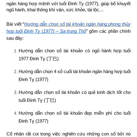
ngân hàng hợp mệnh 
với tuổi Đinh Tỵ (1977), giúp bổ khuyết 
ngũ hành, khai thông khí vận, sức khỏe, tài lộc…
Bài viết “
Hướng dẫn chọn số tài khoản ngân hàng phong thủy 
hợp tuổi Đinh Tỵ (1977) – Sa trung Thổ
”
 gồm các phần chính 
sau đây:
Hướng dẫn chọn số tài khoản có ngũ hành hợp tuổi 
1977 Đinh Tỵ (
丁巳
)
Hướng dẫn chọn 4 số cuối tài khoản ngân hàng hợp tuổi 
Đinh Tỵ (1977)
Hướng dẫn chọn số tài khoản có quẻ kinh dịch tốt cho 
tuổi Đinh Tỵ (
丁巳
)
Hướng dẫn chọn số tài khoản đẹp miễn phí cho tuổi 
Đinh Tỵ (1977)
Cổ nhân rất coi trọng việc nghiên cứu những con số bởi nó 