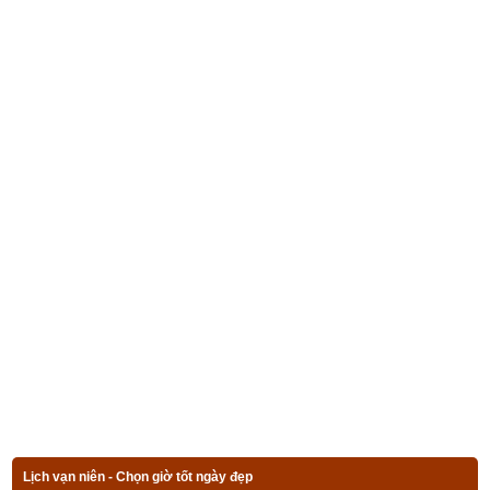
Lịch vạn niên - Chọn giờ tốt ngày đẹp