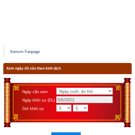
ở bên dưới.
Xem bói vận mệnh trọn đời
Xemvm Fanpage
Ngày sinh(DL)
Giờ sinh
Xem ngày tốt xấu theo kinh dịch
Giới tính
Ngày cần xem
Ngày khởi sự (DL)
Luận giải
Giờ khởi sự
Đầu tiên nhưng lại là quan trọng nhất trong chọn
số tài khoản 