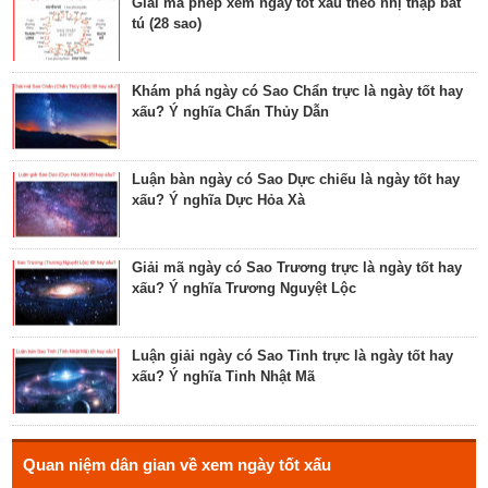
Giải mã phép xem ngày tốt xấu theo nhị thập bát
tú (28 sao)
Tìm hiểu về ngày Phổ hộ (Phả hộ, Hội hộ) tốt cho
hôn nhân, xuất hành, chữa bệnh
Khám phá ngày có Sao Chẩn trực là ngày tốt hay
xấu? Ý nghĩa Chẩn Thủy Dẫn
Tìm hiểu về ngày Phúc Sinh tốt cho tế lễ cầu
phúc, cầu tự, cầu thọ, cầu tài lộc
Luận bàn ngày có Sao Dực chiếu là ngày tốt hay
xấu? Ý nghĩa Dực Hỏa Xà
Luận bàn về ngày Ích Hậu năm 2023 - ngày tốt cho
lễ cưới, khởi công, tu tạo nhà cửa
Giải mã ngày có Sao Trương trực là ngày tốt hay
xấu? Ý nghĩa Trương Nguyệt Lộc
Luận bàn về ngày Thánh Tâm năm 2023 - ngày tốt
cho tế lễ, cầu phúc
Luận giải ngày có Sao Tinh trực là ngày tốt hay
xấu? Ý nghĩa Tinh Nhật Mã
Luận bàn về ngày Thiên Mã năm 2023 - ngày tốt
cho xuất hành, giao dịch, cầu tài lộc
Hé lộ ngày có Sao Liễu trực là ngày tốt hay xấu? Ý
Quan niệm dân gian về xem ngày tốt xấu
nghĩa Liễu Thổ Chương