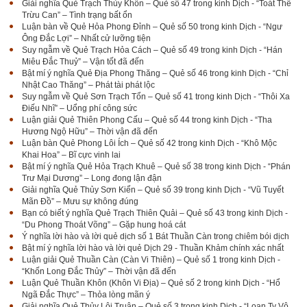
Giải nghĩa Quẻ Trạch Thủy Khốn – Quẻ số 47 trong kinh Dịch - “Toát Thê
Trừu Can” – Tình trạng bất ổn
Luận bàn về Quẻ Hỏa Phong Đỉnh – Quẻ số 50 trong kinh Dịch - “Ngư
Ông Đắc Lợi” – Nhất cử lưỡng tiện
Suy ngẫm về Quẻ Trạch Hỏa Cách – Quẻ số 49 trong kinh Dịch - “Hán
Miêu Đắc Thuỷ” – Vận tốt đã đến
Bật mí ý nghĩa Quẻ Địa Phong Thăng – Quẻ số 46 trong kinh Dịch - “Chỉ
Nhật Cao Thăng” – Phát tài phát lộc
Suy ngẫm về Quẻ Sơn Trạch Tổn – Quẻ số 41 trong kinh Dịch - “Thôi Xa
Điếu Nhĩ” – Uổng phí công sức
Luận giải Quẻ Thiên Phong Cấu – Quẻ số 44 trong kinh Dịch - “Tha
Hương Ngộ Hữu” – Thời vận đã đến
Luận bàn Quẻ Phong Lôi Ích – Quẻ số 42 trong kinh Dịch - “Khô Mộc
Khai Hoa” – Bĩ cực vinh lai
Bật mí ý nghĩa Quẻ Hỏa Trạch Khuê – Quẻ số 38 trong kinh Dịch - “Phán
Trư Mại Dương” – Long đong lận đận
Giải nghĩa Quẻ Thủy Sơn Kiển – Quẻ số 39 trong kinh Dịch - “Vũ Tuyết
Mãn Đồ” – Mưu sự không đúng
Bạn có biết ý nghĩa Quẻ Trạch Thiên Quải – Quẻ số 43 trong kinh Dịch -
“Du Phong Thoát Võng” – Gặp hung hoá cát
Ý nghĩa lời hào và lời quẻ dịch số 1 Bát Thuần Càn trong chiêm bói dịch
Bật mí ý nghĩa lời hào và lời quẻ Dịch 29 - Thuần Khảm chính xác nhất
Luận giải Quẻ Thuần Càn (Càn Vi Thiên) – Quẻ số 1 trong kinh Dịch -
“Khốn Long Đắc Thủy” – Thời vận đã đến
Luận Quẻ Thuần Khôn (Khôn Vi Địa) – Quẻ số 2 trong kinh Dịch - “Hổ
Ngã Đắc Thực” – Thỏa lòng mãn ý
Giải nghĩa Quẻ Thủy Lôi Truân – Quẻ số 3 trong kinh Dịch - “Loạn Ty Vô