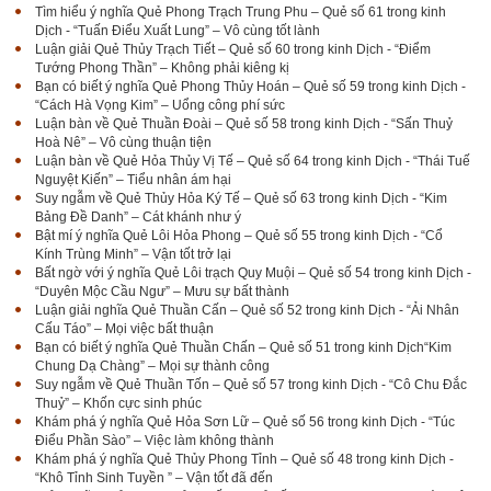
Tìm hiểu ý nghĩa Quẻ Phong Trạch Trung Phu – Quẻ số 61 trong kinh
Dịch - “Tuấn Điểu Xuất Lung” – Vô cùng tốt lành
Luận giải Quẻ Thủy Trạch Tiết – Quẻ số 60 trong kinh Dịch - “Điểm
Tướng Phong Thần” – Không phải kiêng kị
Bạn có biết ý nghĩa Quẻ Phong Thủy Hoán – Quẻ số 59 trong kinh Dịch -
“Cách Hà Vọng Kim” – Uổng công phí sức
Luận bàn về Quẻ Thuần Đoài – Quẻ số 58 trong kinh Dịch - “Sấn Thuỷ
Hoà Nê” – Vô cùng thuận tiện
Luận bàn về Quẻ Hỏa Thủy Vị Tế – Quẻ số 64 trong kinh Dịch - “Thái Tuế
Nguyệt Kiến” – Tiểu nhân ám hại
Suy ngẫm về Quẻ Thủy Hỏa Ký Tế – Quẻ số 63 trong kinh Dịch - “Kim
Bảng Đề Danh” – Cát khánh như ý
Bật mí ý nghĩa Quẻ Lôi Hỏa Phong – Quẻ số 55 trong kinh Dịch - “Cổ
Kính Trùng Minh” – Vận tốt trở lại
Bất ngờ với ý nghĩa Quẻ Lôi trạch Quy Muội – Quẻ số 54 trong kinh Dịch -
“Duyên Mộc Cầu Ngư” – Mưu sự bất thành
Luận giải nghĩa Quẻ Thuần Cấn – Quẻ số 52 trong kinh Dịch - “Ải Nhân
Cấu Táo” – Mọi việc bất thuận
Bạn có biết ý nghĩa Quẻ Thuần Chấn – Quẻ số 51 trong kinh Dịch“Kim
Chung Dạ Chàng” – Mọi sự thành công
Suy ngẫm về Quẻ Thuần Tốn – Quẻ số 57 trong kinh Dịch - “Cô Chu Đắc
Thuỷ” – Khốn cực sinh phúc
Khám phá ý nghĩa Quẻ Hỏa Sơn Lữ – Quẻ số 56 trong kinh Dịch - “Túc
Điểu Phần Sào” – Việc làm không thành
Khám phá ý nghĩa Quẻ Thủy Phong Tỉnh – Quẻ số 48 trong kinh Dịch -
“Khô Tỉnh Sinh Tuyền ” – Vận tốt đã đến