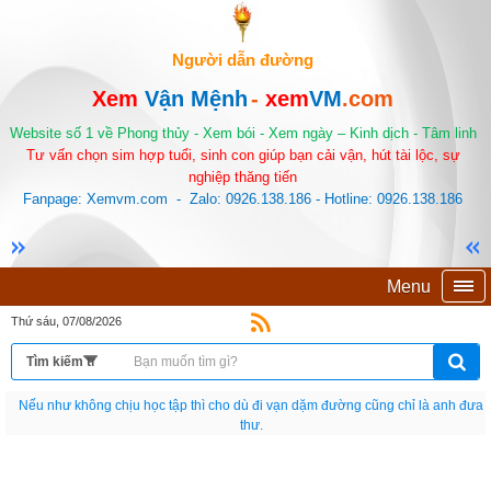
Người dẫn đường
Xem
Vận Mệnh
-
xem
VM
.com
Website số 1 về Phong thủy - Xem bói - Xem ngày – Kinh dịch - Tâm linh
Tư vấn chọn sim hợp tuổi, sinh con giúp bạn cải vận, hút tài lộc, sự
nghiệp thăng tiến
Fanpage: Xemvm.com - Zalo: 0926.138.186 - Hotline: 0926.138.186
Menu
Thứ sáu, 07/08/2026
Nếu như không chịu học tập thì cho dù đi vạn dặm đường cũng chỉ là anh đưa
thư.