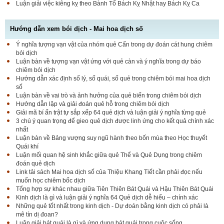
Luận giải việc kiêng kỵ theo Bành Tổ Bách Kỵ Nhật hay Bách Kỵ Ca
Hướng dẫn xem bói dịch - Mai hoa dịch số
Ý nghĩa tượng vạn vật của nhóm quẻ Cấn trong dự đoán cát hung chiêm
bói dịch
Luận bàn về tượng vạn vật ứng với quẻ càn và ý nghĩa trong dự báo
chiêm bói dịch
Hướng dẫn xác định số lý, số quái, số quẻ trong chiêm bói mai hoa dịch
số
Luận bàn về vai trò và ảnh hưởng của quẻ biến trong chiêm bói dịch
Hướng dẫn lập và giải đoán quẻ hỗ trong chiêm bói dịch
Giải mã bí ấn trật tự sắp xếp 64 quẻ dịch và luận giải ý nghĩa từng quẻ
3 chú ý quan trọng để gieo quẻ dịch được linh ứng cho kết quả chính xác
nhất
Luận bàn về Bảng vượng suy ngũ hành theo bốn mùa theo Học thuyết
Quái khí
Luận mối quan hệ sinh khắc giữa quẻ Thể và Quẻ Dụng trong chiêm
đoán quẻ dịch
Link tải sách Mai hoa dịch số của Thiệu Khang Tiết cần phải đọc nếu
muốn học chiêm bốc dịch
Tổng hợp sự khác nhau giữa Tiên Thiên Bát Quái và Hậu Thiên Bát Quái
Kinh dịch là gì và luận giải ý nghĩa 64 Quẻ dịch dễ hiểu – chính xác
Những quẻ tốt nhất trong kinh dịch - Dự đoán bằng kinh dịch có phải là
mê tín dị đoan?
Luận giải bát quái là gì và ứng dụng bát quái trong cuộc sống