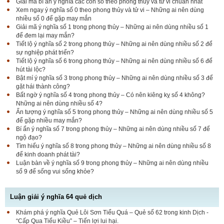
Giải mã bí ẩn ý nghĩa các con số theo phong thủy và tử vi chuẩn nhất
Xem ngay ý nghĩa số 0 theo phong thủy và tử vi – Những ai nên dùng
nhiều số 0 để gặp may mắn
Giải mã ý nghĩa số 1 trong phong thủy – Những ai nên dùng nhiều số 1
để đem lại may mắn?
Tiết lộ ý nghĩa số 2 trong phong thủy – Những ai nên dùng nhiều số 2 để
sự nghiệp phát triển?
Tiết lộ ý nghĩa số 6 trong phong thủy – Những ai nên dùng nhiều số 6 để
hút tài lộc?
Bật mí ý nghĩa số 3 trong phong thủy – Những ai nên dùng nhiều số 3 để
gặt hái thành công?
Bất ngờ ý nghĩa số 4 trong phong thủy – Có nên kiêng kỵ số 4 không?
Những ai nên dùng nhiều số 4?
Ấn tượng ý nghĩa số 5 trong phong thủy – Những ai nên dùng nhiều số 5
để gặp nhiều may mắn?
Bí ẩn ý nghĩa số 7 trong phong thủy – Những ai nên dùng nhiều số 7 để
ngộ đạo?
Tìm hiểu ý nghĩa số 8 trong phong thủy – Những ai nên dùng nhiều số 8
để kinh doanh phát tài?
Luận bàn về ý nghĩa số 9 trong phong thủy – Những ai nên dùng nhiều
số 9 để sống vui sống khỏe?
Luận giải ý nghĩa 64 quẻ dịch
Khám phá ý nghĩa Quẻ Lôi Sơn Tiểu Quá – Quẻ số 62 trong kinh Dịch -
“Cấp Qua Tiểu Kiều” – Tiến lợi lui hại.