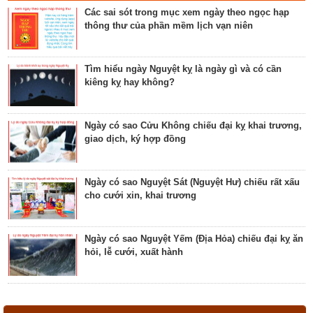
Các sai sót trong mục xem ngày theo ngọc hạp
thông thư của phần mềm lịch vạn niên
Luận bàn ngày có Sao Quỷ chiếu là ngày tốt hay
xấu? Ý nghĩa Quỷ Kim Dương
Tìm hiểu ngày Nguyệt kỵ là ngày gì và có cần
kiêng kỵ hay không?
Bật mí ngày có Sao Tỉnh chiếu là ngày tốt hay
ngày xấu? Ý nghĩa Tỉnh Mộc Hãn
Ngày có sao Cửu Không chiếu đại kỵ khai trương,
giao dịch, ký hợp đồng
Giải mã ngày có Sao Sâm chiếu là ngày tốt hay
ngày xấu? Ý nghĩa Sâm Thủy Viên
Ngày có sao Nguyệt Sát (Nguyệt Hư) chiếu rất xấu
cho cưới xin, khai trương
Khám phá ngày có Sao Chủy là ngày tốt hay ngày
xấu? Ý nghĩa Chủy Hỏa Hầu
Ngày có sao Nguyệt Yếm (Địa Hỏa) chiếu đại kỵ ăn
hỏi, lễ cưới, xuất hành
Luận giải ngày có Sao Tất chiếu là ngày tốt hay
ngày xấu? Ý nghĩa Tất Nguyệt Ô
Ngày có sao Nguyệt Hỏa (Nguyệt Hại) trực rất xấu
cho cưới hỏi, giao dịch, khai trương
Giải mã ngày có Sao Mão chiếu là ngày tốt hay