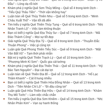
Đầu” – Lòng dạ rối bời
Khám phá ý nghĩa Quẻ Sơn Thủy Mông – Quẻ số 4 trong kinh Dịch -
“Tiểu Quỷ Thâu Tiền” - “Thời vận không hay”
Luận bàn về Quẻ Thủy Thiên Nhu – Quẻ số 5 trong kinh Dịch - “Minh
Châu Xuất Thổ” – Vận tốt đã đến
Tìm hiểu ý nghĩa Quẻ Thiên Thủy Tụng – Quẻ số 6 trong kinh Dịch - “Nhị
Nhân Tranh Lộ” – Việc làm không thuận
Bạn có biết ý nghĩa Quẻ Địa Thủy Sư – Quẻ số 7 trong kinh Dịch - “Mã
Đáo Thành Công” – Mọi sự tốt đẹp
Giải nghĩa Quẻ Thủy Địa Tỷ – Quẻ số 8 trong kinh Dịch - “Thuyền Đắc
Thuận Phong” – Việc gì cũng lợi
Luận giải Quẻ Phong Thiên Tiểu Súc – Quẻ số 9 trong kinh Dịch - “Mật
Vân Bất Vũ” – Tạm thời phải nhẫn
Bật mí ý nghĩa Quẻ Thiên Trạch Lý – Quẻ số 10 trong kinh Dịch -
“Phượng Minh Kì Sơn” - Quốc gia cát tường
Khám phá ý nghĩa Quẻ Địa Thiên Thái – Quẻ số 11 trong kinh Dịch - “Hỷ
Báo Tam Nguyên" – Đại cát đại lợi
Luận bàn về Quẻ Thiên Địa Bĩ – Quẻ số 12 trong kinh Dịch - “Hổ Lạc
Thâm Khanh" – Cát ít hung nhiều
Bạn có biết ý nghĩa Quẻ Thiên Hỏa Đồng Nhân – Quẻ số 13 trong kinh
Dịch - “Tiên Nhân Chỉ Lộ” – “Đi đâu cũng lợi”
Luận giải Quẻ Hỏa Thiên Đại Hữu – Quẻ số 14 trong kinh Dịch - “Khảm
Thụ Mô Tước” – Làm việc chắc chắn
Tìm hiểu ý nghĩa Quẻ Địa Sơn Khiêm – Quẻ số 15 trong kinh Dịch - “Nhị
Nhân Phân Kim” – Vạn sự hanh thông