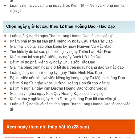
gì
Luận ý nghĩa và cát hung ngày Trực Kiến (建) – Nên và không nên làm
việc gì
Chọn ngày giờ tốt xấu theo 12 thần Hoàng Đạo - Hắc Đạo
Luận giải ý nghĩa ngày Thanh Long Hoàng Đạo tốt cho việc gì
Luận bàn Sao Phòng tốt hay xấu – Tính chất và ý
Khám phá lý do tại sao phải kiêng kỵ ngày Câu Trần Hắc Đạo
nghĩa Phòng Nhật Thố
Giải mã lý do tại sao phải kiêng kỵ ngày Nguyên Vũ Hắc Đạo
Tìm hiểu lý do tại sao phải kiêng kỵ ngày Thiên Lao Hắc Đạo
Khám phá tại sao phải kiêng kỵ ngày Bạch Hổ Hắc Đạo
Bật mí lý do phải kiêng kỵ ngày Chu Tước Hắc Đạo
Bật mí Sao Đê tốt hay xấu – Tính chất và ý nghĩa
Giải mã phép xem ngày giờ tốt dựa trên ngày hoàng đạo và hắc đạo
Đê Thổ Lạc
Luận giải lý do phải kiêng kỵ ngày Thiên Hình Hắc Đạo
Bật mí việc nên làm và việc kiêng kỵ trong ngày Tư Mệnh Hoàng Đạo
Bật mí ý nghĩa ngày Ngọc Đường Hoàng Đạo tốt cho việc gì
Bật mí ý nghĩa ngày Kim Đường Hoàng Đạo tốt cho việc gì
Giải mã Sao Cang tốt hay xấu – Tính chất và ý
Giải mã ý nghĩa ngày Kim Quỹ Hoàng Đạo tốt cho việc gì
nghĩa Cang Kim long
Khám phá ý nghĩa ngày Minh Đường Hoàng Đạo tốt cho việc gì
Luận giải ý nghĩa và cách tính ngày Thanh Long Hoàng Đạo tốt cho việc
gì
Luận giải Sao Giác tốt hay xấu – Tính chất và ý
nghĩa Giác Mộc Giao
Xem ngày theo nhị thập bát tú (28 sao)