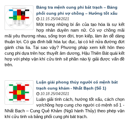
Bảng tra mệnh cung phi bát trạch – Bảng
phối cung phi vợ chồng – Hướng tốt xấu
11:15 25/04/2021
Một trong những bí ẩn của tạo hóa là sự kết 
hợp nhân duyên nam nữ. Có vợ chồng mãi 
mãi yêu thương nhau, sống trọn đời, trọn kiếp, làm ăn dễ dàng 
thuận lợi. Có gia đình bất hòa lục đục, lại có kẻ nửa đường đứt 
gánh chia lìa. Tại sao vậy? Phương pháp xem kết hôn theo 
cung phi dựa trên học thuyết âm dương, Hậu Thiên Bát quái kết 
hợp với phép vận khí cửu tinh sẽ phần nào lý giải được vấn đề 
trên.
Luận giải phong thủy người có mệnh bát
trạch cung khảm - Nhất Bạch (Số 1)
10:18 25/04/2021
Luận giải tính cách, hướng tốt xấu, cách chọn 
vợ/chồng hợp cung cho người có mệnh số 1 - 
Nhất Bạch – Cung Quẻ Khảm (Ngũ hành Thủy) theo phép vận 
khí cửu tinh và bảng phối cung phi bát trạch.