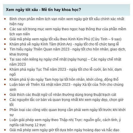
Xem ngày tốt xấu - Mê tín hay khoa học?
Bình chọn phần mềm lịch vạn niên xem ngày giờ tốt xấu chính xác nhất
hiện nay
Các sai sót trong mục xem ngày theo ngọc hạp thông thư của phần mềm
lịch vạn niên
Giải mã phép xem ngày tốt xấu theo Kinh Kim Phù (Cửu Tinh – 9 sao)
Khám phá về ngày Kính Tâm (Kính An) - ngày tốt cho tổ chức tang lễ
Tìm hiểu ngày Thiên Quan năm 2023 - ngày tốt cho hôn nhân, giao dịch,
khai trương
Tại sao nên kiêng kỵ ngày chế nhật (ngày hung) – Các ngày chế nhật
năm 2023
Khám phá ngày Tục Thế năm 2023 - ngày tốt cho lễ cưới, ăn hỏi, dạm
ngõ
Khám phá lý do ngày Tam hợp lại tốt hôn nhân, khởi công, động thổ
Luận bàn về Thiên Xá nhật năm 2023 - ngày Xá tội của Trời cho chúng
sinh
Giải thích các thuật ngữ cổ nhân thường dùng trong thuật trạch cát
Các nguyên tắc cơ bản và quan trọng nhất khi xem ngày đẹp, chọn giờ
tốt
Phân loại các công việc quan trọng cần phải xem ngày tốt trước khi khởi
sự
Luận giải phép xem ngày theo Thập nhị Trực: nguồn gốc, cách tính, ý
nghĩa cát hung 12 trực
Giải mã phép xem ngày giờ tốt dựa trên ngày hoàng đạo và hắc đạo