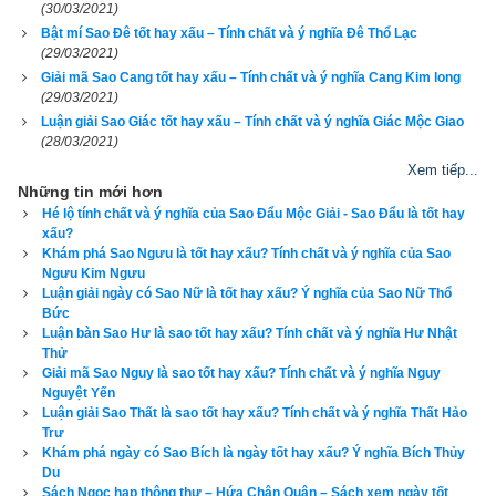
(30/03/2021)
Bật mí Sao Đê tốt hay xấu – Tính chất và ý nghĩa Đê Thổ Lạc
Xem ngày theo sinh khắc ngũ hành can chi:
ngày Bảo nhật
,
(29/03/2021)
ngày Thoa nhật
,
ngày Phạt nhật
,
ngày Chế nhật
,
ngày Ngũ ly 
Giải mã Sao Cang tốt hay xấu – Tính chất và ý nghĩa Cang Kim long
nhật
.
(29/03/2021)
Luận giải Sao Giác tốt hay xấu – Tính chất và ý nghĩa Giác Mộc Giao
(28/03/2021)
Tránh ngày xung khắc với tuổi người chủ sự
Xem tiếp...
Phép xem ngày tốt xấu theo lục diệu qua 6 đốt ngón tay
:
Ngày 
Những tin mới hơn
Hé lộ tính chất và ý nghĩa của Sao Đẩu Mộc Giải - Sao Đẩu là tốt hay
Đại An
,
ngày Lưu Liên
,
ngày Tốc Hỷ
,
ngày Xích Khẩu
,
ngày 
xấu?
Tiểu Cát
,
ngày Không Vong
Khám phá Sao Ngưu là tốt hay xấu? Tính chất và ý nghĩa của Sao
Ngưu Kim Ngưu
Luận giải ngày có Sao Nữ là tốt hay xấu? Ý nghĩa của Sao Nữ Thổ
Xem ngày theo Thập Nhị Trực (12 trực):
Trực Kiến
;
Trực Trừ
;
Bức
Trực Mãn
;
Trực Bình
;
Trực Định
;
Trực Chấp
;
Trực Phá
;
Trực 
Luận bàn Sao Hư là sao tốt hay xấu? Tính chất và ý nghĩa Hư Nhật
Nguy
;
Trực Thành
;
Trực Thu
;
Trực Khai
;
Trực Bế
Thử
Giải mã Sao Nguy là sao tốt hay xấu? Tính chất và ý nghĩa Nguy
Nguyệt Yến
Xem ngày xuất hành theo lịch Khổng Minh
Luận giải Sao Thất là sao tốt hay xấu? Tính chất và ý nghĩa Thất Hảo
Trư
Xem ngày theo Thông thư
, ngọc hạp chánh tông
Khám phá ngày có Sao Bích là ngày tốt hay xấu? Ý nghĩa Bích Thủy
Du
Phép xem ngày tốt xấu theo Kinh Kim Phù (Cửu Tinh)
:
Ngày 
Sách Ngọc hạp thông thư – Hứa Chân Quân – Sách xem ngày tốt