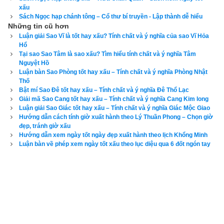
xấu
Yểu Tinh
,
Ngày Hoặc Tinh
,
Ngày Hòa Đao
,
Ngày Sát Cống
,
Sách Ngọc hạp chánh tông – Cổ thư bí truyền - Lập thành dễ hiểu
Ngày Trực Tinh
,
Ngày Quẻ Mộc
,
Ngày Giác Kỷ
,
Ngày Nhân 
Những tin cũ hơn
Luận giải Sao Vĩ là tốt hay xấu? Tính chất và ý nghĩa của sao Vĩ Hỏa
Chuyên
,
Ngày Lập Tảo
Hổ
Tại sao Sao Tâm là sao xấu? Tìm hiểu tính chất và ý nghĩa Tâm
Xem ngày tốt xấu theo kinh dịch dựa trên lập quẻ mai hoa dịch 
Nguyệt Hồ
số
Luận bàn Sao Phòng tốt hay xấu – Tính chất và ý nghĩa Phòng Nhật
Thố
Bật mí Sao Đê tốt hay xấu – Tính chất và ý nghĩa Đê Thổ Lạc
Lịch vạn niên của xemvm.com là phần mềm
lịch vạn niên
 duy 
Giải mã Sao Cang tốt hay xấu – Tính chất và ý nghĩa Cang Kim long
nhất hiện nay đưa ra đầy đủ kết quả và luận giải về tất cả các 
Luận giải Sao Giác tốt hay xấu – Tính chất và ý nghĩa Giác Mộc Giao
Hướng dẫn cách tính giờ xuất hành theo Lý Thuần Phong – Chọn giờ
phương pháp xem ngày bên trên…nên vinh dự được độc giả 
đẹp, tránh giờ xấu
bình chọn là phần mềm lịch vạn niên số 1 hiện nay. Phiên bản
Hướng dẫn xem ngày tốt ngày đẹp xuất hành theo lịch Khổng Minh
lịch vạn niên 2023
 hoàn toàn mới của chúng tôi không những 
Luận bàn về phép xem ngày tốt xấu theo lục diệu qua 6 đốt ngón tay
giao diện đẹp, dễ sử dụng mà còn luận giải chính xác và chi 
tiết từng mục giúp độc giả dễ dàng lựa chọn được ngày tốt, 
giờ đẹp để khởi sự công việc. Hãy thử một lần để cảm nhận 
sự khác biệt so với các phần mềm lịch vạn sự khác.