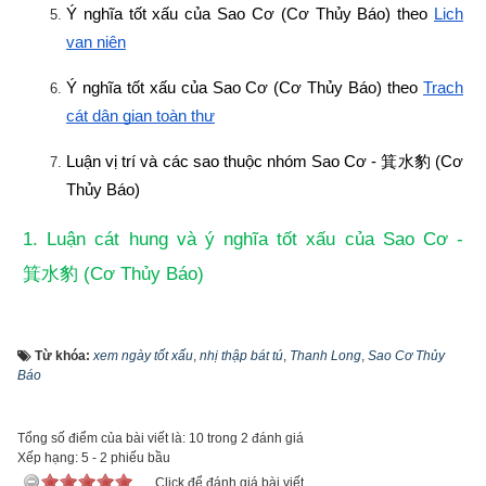
Ý nghĩa tốt xấu của Sao Cơ (Cơ Thủy Báo) theo
Lịch 
vạn niên
Ý nghĩa tốt xấu của Sao Cơ (Cơ Thủy Báo) theo
Trạch 
cát dân gian toàn thư
Luận vị trí và các sao thuộc nhóm Sao Cơ - 
箕水豹
 (Cơ 
Thủy Báo)
1. Luận cát hung và ý nghĩa tốt xấu của Sao Cơ - 
 (Cơ Thủy Báo)
箕水豹
Từ khóa:
xem ngày tốt xấu
,
nhị thập bát tú
,
Thanh Long
,
Sao Cơ Thủy
Báo
Tổng số điểm của bài viết là: 10 trong 2 đánh giá
Xếp hạng:
5
-
2
phiếu bầu
Click để đánh giá bài viết