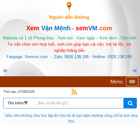
Người dẫn đường
Xem
Vận Mệnh
-
xem
VM
.com
Website số 1 về Phong thủy - Xem bói - Xem ngày – Kinh dịch - Tâm linh
Tư vấn chọn sim hợp tuổi, sinh con giúp bạn cải vận, hút tài lộc, sự
nghiệp thăng tiến
Fanpage: Xemvm.com - Zalo: 0926.138.186 - Hotline: 0926.138.186
Menu
Thứ sáu, 07/08/2026
Nếu như không chịu học tập thì cho dù đi vạn dặm đường cũng chỉ là anh đưa
thư.