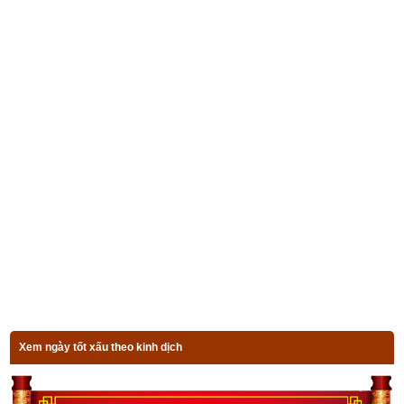
Lịch vạn niên - Chọn giờ tốt ngày đẹp
Ngày cần xem
Ngày khởi sự (DL)
Giờ khởi sự
Xem ngày
Tiếp theo tôi xin trình bày ý nghĩa tốt xấu của
Sao Cơ
 (
Cơ 
Thủy Báo
) theo các sách xem ngày trạch cát nổi tiếng nhất 
Xem ngày tốt xấu theo kinh dịch
hiện nay như
Ngọc hạp chánh tông
,
Thông thư
,
Trạch cát thần 
bí
,
Lịch vạn niên
,
Trạch cát dân gian toàn thư
.