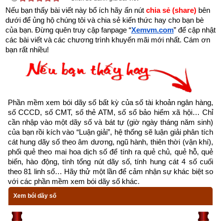
Nếu bạn thấy bài viết này bổ ích hãy ấn nút 
chia sẻ (share) 
bên 
dưới để ủng hộ chúng tôi và chia sẻ kiến thức hay cho bạn bè 
của bạn. Đừng quên truy cập fanpage
“
Xemvm.com
” để cập nhật 
các bài viết và các chương trình khuyến mãi mới nhất. Cám ơn 
bạn rất nhiều!
Giải mã ngày có Sao Cơ là tốt hay xấu
Các nhà làm lịch xưa đã quan sát 28 chòm sao sáng nhất trên 
Phần mềm xem bói dãy số bất kỳ của số tài khoản ngân hàng, 
bầu trời để nghiên cứu sự dịch chuyển của chúng theo các 
số CCCD, số CMT, số thẻ ATM, số sổ bảo hiểm xã hội… Chỉ 
tháng, các mùa trong năm gọi là “
nhị thập bát tú
”. 28 ngôi sao 
cần nhập vào một dãy số và bát tự (giờ ngày tháng năm sinh) 
đó ở kề đường Hoàng Đạo Xích Đạo, đó là những ngôi sao 
của bạn rồi kích vào “Luận giải”, hệ thống sẽ luận giải phân tích 
chính, mỗi ngôi sao kéo theo một chùm sao khác theo quỹ 
cát hung dãy số theo âm dương, ngũ hành, thiên thời (vận khí), 
phối quẻ theo mai hoa dịch số để tính ra quẻ chủ, quẻ hỗ, quẻ 
đạo của nó. Cổ nhân đã ghép 28 chòm sao quan sát được 
biến, hào động, tính tổng nút dãy số, tính hung cát 4 số cuối 
trên bầu trời thành 4 chòm sao lớn (mỗi chòm gồm 7 chòm 
theo 81 linh số… Hãy thử một lần để cảm nhận sự khác biệt so 
nhỏ) đại diện cho 4 phương theo hình thù và trí tưởng tượng 
với các phần mềm xem bói dãy số khác.
của người xưa gọi là tứ tượng hay tứ thánh thú, tứ linh. Mỗi 
Xem bói dãy số
thánh thú cai quản một phương và tượng trưng cho một 
nguyên tố và một mùa.