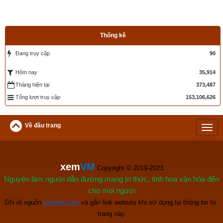
Thống kê
Đang truy cập
90
35,914
Hôm nay
Tháng hiện tại
373,487
Tổng lượt truy cập
153,106,626
Về đầu trang
xem
VM
 Copyright © 2019-2023
Nguyện làm người dẫn đường mang tri thức, tinh hoa văn hóa đến
cho mọi người
Ghi rõ nguồn
xemvm.com
 và gắn link website khi sử dụng lại thông tin từ 