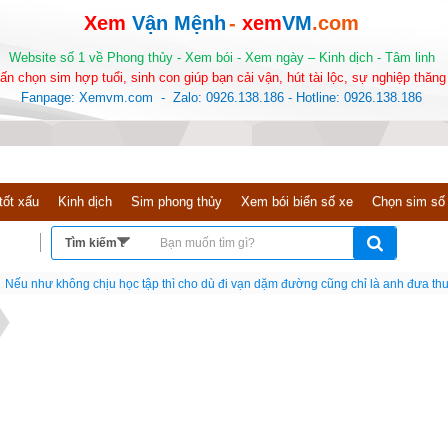
Xem
Vận Mệnh
-
xem
VM
.com
Website số 1 về Phong thủy - Xem bói - Xem ngày – Kinh dịch - Tâm linh
ấn chọn sim hợp tuổi, sinh con giúp bạn cải vận, hút tài lộc, sự nghiệp thăng 
Fanpage: Xemvm.com - Zalo: 0926.138.186 - Hotline: 0926.138.186
tốt xấu
Kinh dịch
Sim phong thủy
Xem bói biển số xe
Chọn sim số
Nếu như không chịu học tập thì cho dù đi vạn dặm đường cũng chỉ là anh đưa thư