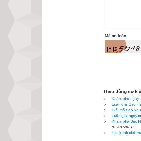
Xem ngày tốt xấu 
Lịch vạn niên c
luận giải về tất
mềm lịch vạn niê
Mã an toàn
những giao diện đ
lựa chọn được ng
với các phần mềm
Lịch vạn niên - Ch
Theo dòng sự ki
Khám phá ngày có
Luận giải Sao Th
Giải mã Sao Nguy
Luận giải ngày c
Khám phá Sao Ng
(02/04/2021)
Hé lộ tính chất 