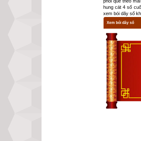
phối quẻ theo mai 
hung cát 4 số cu
xem bói dãy số kh
Xem bói dãy số
Bản thân việc lu
cầm tượng (tướng 
ngày đẹp mang nh
văn học nổi tiếng
thuật trạch cát c
cười đáng chê củ
vẫn giới thiệu để
Thực tế việc xác
sự hiểu biết sâu
ngày như sau: