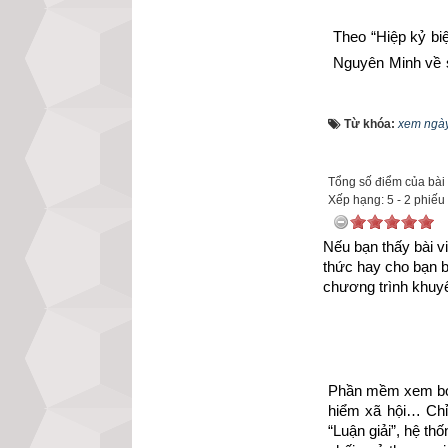
Theo “Hiệp kỷ biệ
Nguyên Minh về s
thôi. Phép này lấ
tượng của các ch
Từ khóa:
xem ngày
mà ta vẫn đang d
chi suy diễn thêm
Tổng số điểm của bài v
Xếp hạng:
5
-
2
phiếu
Nếu bạn thấy bài vi
thức hay cho bạn 
chương trình khuyế
Phần mềm xem bói 
hiểm xã hội… Chỉ 
“Luận giải”, hệ th