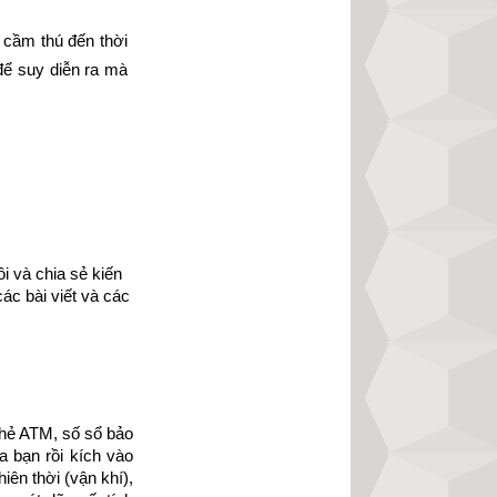
 cầm thú đến thời 
ể suy diễn ra mà 
 3 chòm sao. Tinh 
tượng của 28 sao 
 tinh của 12 địa 
 và chia sẻ kiến 
ác bài viết và các 
hẻ ATM, số sổ bảo 
 bạn rồi kích vào 
ên thời (vận khí), 