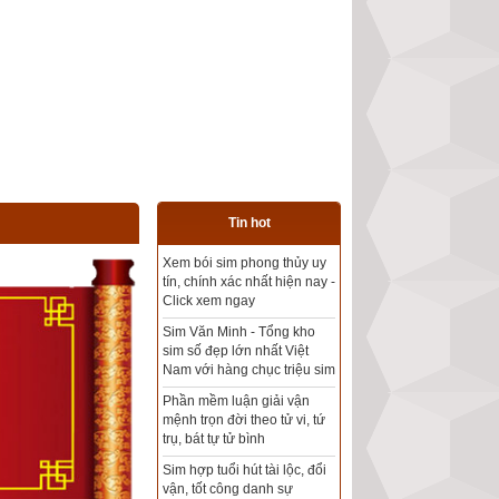
Tin hot
Xem bói sim phong thủy uy
Tổng kho sim phong thủy -
ín, chính xác nhất hiện nay -
Sim hợp tuổi - Sim hợp
Click xem ngay
mệnh giá rẻ nhất thị trường
Sim Văn Minh - Tổng kho
sim số đẹp lớn nhất Việt
Xem bói sim phong thủy
Nam với hàng chục triệu sim
theo khoa học tử vi, tứ trụ
chính xác nhất
Phần mềm luận giải vận
mệnh trọn đời theo tử vi, tứ
Mua sim Thần tài, Thần tài
rụ, bát tự tử bình
theo bạn! Giao sim miễn phí
im hợp tuổi hút tài lộc, đổi
vận, tốt công danh sự