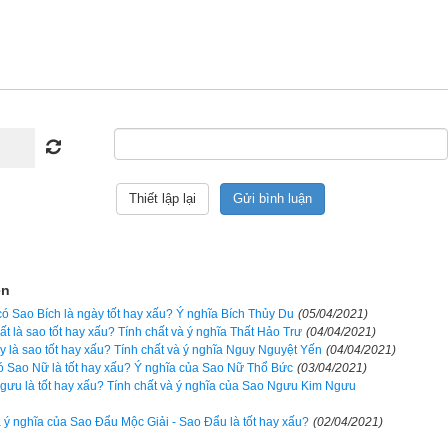
theo kinh dịch dựa trên lập quẻ mai hoa dịch số
ủa xemvm.com là phần mềm
lịch vạn niên
 duy nhất hiện nay đưa ra 
 cả các phương pháp xem ngày bên trên…nên vinh dự được độc giả b
n số 1 hiện nay. Phiên bản
lịch vạn niên 2023
 hoàn toàn mới của
ẹp, dễ sử dụng mà còn luận giải chính xác và chi tiết từng mục giú
ày tốt, giờ đẹp để khởi sự công việc. Hãy thử một lần để cảm nhận
 lịch vạn sự khác.
ọn giờ tốt ngày đẹp
ện
 Sao Bích là ngày tốt hay xấu? Ý nghĩa Bích Thủy Du
(05/04/2021)
ất là sao tốt hay xấu? Tính chất và ý nghĩa Thất Hảo Trư
(04/04/2021)
 là sao tốt hay xấu? Tính chất và ý nghĩa Nguy Nguyệt Yến
(04/04/2021)
ó Sao Nữ là tốt hay xấu? Ý nghĩa của Sao Nữ Thổ Bức
(03/04/2021)
Ngày cần xem
ưu là tốt hay xấu? Tính chất và ý nghĩa của Sao Ngưu Kim Ngưu
Ngày khởi sự (DL)
và ý nghĩa của Sao Đẩu Mộc Giải - Sao Đẩu là tốt hay xấu?
(02/04/2021)