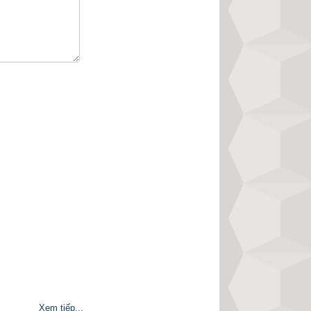
đầy đủ kết quả và 
ình chọn là phần 
 chúng tôi không 
p độc giả dễ dàng 
 sự khác biệt so 
Xem tiếp...