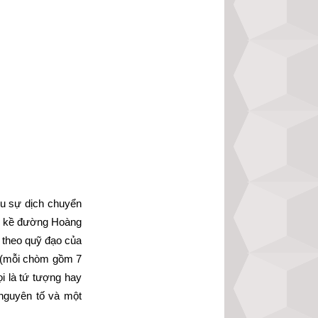
u sự dịch chuyển 
ở kề đường Hoàng 
theo quỹ đạo của 
 (mỗi chòm gồm 7 
 là tứ tượng hay 
nguyên tố và một 