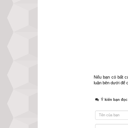
Xem ngày tốt xấu 
Xem ngày theo si
nhật
,
ngày Ngũ ly
Tránh ngày xung 
Phép xem ngày tố
ngày Xích Khẩu
,
Xem ngày theo Th
Chấp
;
Trực Phá
;
Nếu bạn có bất cứ
luận bên dưới để c
Xem ngày xuất hà
Xem ngày theo T
Ý kiến bạn đọc
Phép xem ngày tố
Ngày Sát Cống
,