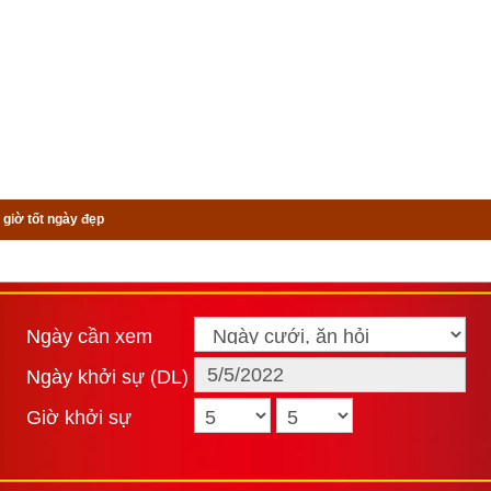
 giờ tốt ngày đẹp
t
Ngày cần xem
Ngày khởi sự (DL)
Giờ khởi sự
t
S