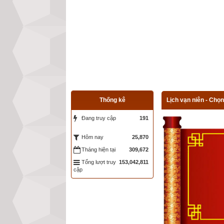
Thống kê
Lịch vạn niên - Chọn
Đang truy cập
191
25,870
Hôm nay
Tháng hiện tại
309,672
Tổng lượt truy
153,042,811
cập