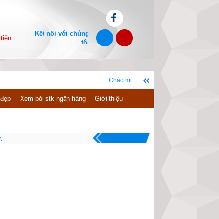
Kết nối với chúng
tiến
tôi
Chào mừng bạn đến với website xemvm.com, chúc bạ
 đẹp
Xem bói stk ngân hàng
Giới thiệu
.