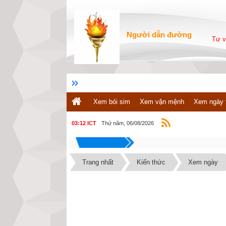
Người dẫn đường
Tư v
Xem bói sim
Xem vận mệnh
Xem ngày 
Thứ năm, 06/08/2026
03:12 ICT
Trang nhất
Kiến thức
Xem ngày