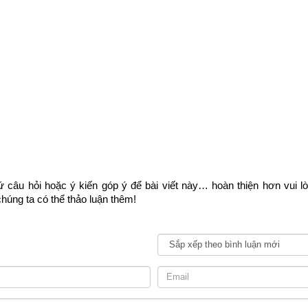
theo nhị thập bát tú (28 sao)
nh khắc ngũ hành can chi:
ngày Bảo nhật
,
ngày Thoa nhật
,
ngày Ph
 nhật
.
khắc với tuổi người chủ sự
t xấu theo lục diệu qua 6 đốt ngón tay
:
Ngày Đại An
,
ngày Lưu L
ngày Tiểu Cát
,
ngày Không Vong
ập Nhị Trực (12 trực):
Trực Kiến
;
Trực Trừ
;
Trực Mãn
;
Trực Bình
Trực Nguy
;
Trực Thành
;
Trực Thu
;
Trực Khai
;
Trực Bế
 câu hỏi hoặc ý kiến góp ý để bài viết này… hoàn thiện hơn vui l
húng ta có thể thảo luận thêm!
nh theo lịch Khổng Minh
hông thư
, ngọc hạp chánh tông
t xấu theo Kinh Kim Phù (Cửu Tinh)
:
Ngày Yểu Tinh
,
Ngày Hoặc Tin
Ngày Trực Tinh
,
Ngày Quẻ Mộc
,
Ngày Giác Kỷ
,
Ngày Nhân Chuyên
,