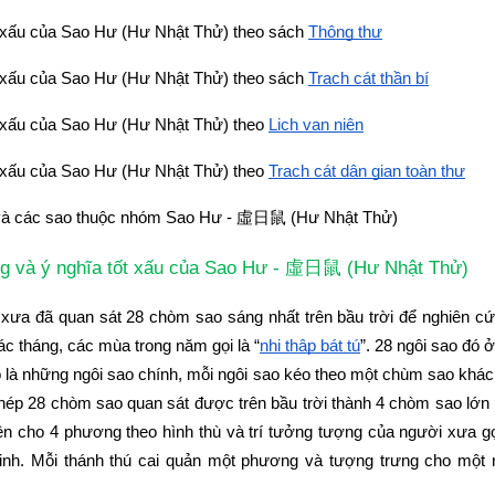
t xấu của Sao Hư (Hư Nhật Thử) theo sách
Thông thư
t xấu của Sao Hư (Hư Nhật Thử) theo sách
Trạch cát thần bí
t xấu của Sao Hư (Hư Nhật Thử) theo
Lịch vạn niên
t xấu của Sao Hư (Hư Nhật Thử) theo
Trạch cát dân gian toàn thư
 và các sao thuộc nhóm Sao Hư - 
虛日鼠
 (Hư Nhật Thử)
g và ý nghĩa tốt xấu của Sao Hư - 
 (Hư Nhật Thử)
虛
日鼠
 xưa đã quan sát 28 chòm sao sáng nhất trên bầu trời để nghiên cứ
c tháng, các mùa trong năm gọi là “
nhị thập bát tú
”. 28 ngôi sao đó 
 là những ngôi sao chính, mỗi ngôi sao kéo theo một chùm sao khác 
hép 28 chòm sao quan sát được trên bầu trời thành 4 chòm sao lớn
ện cho 4 phương theo hình thù và trí tưởng tượng của người xưa gọi
 linh. Mỗi thánh thú cai quản một phương và tượng trưng cho một 