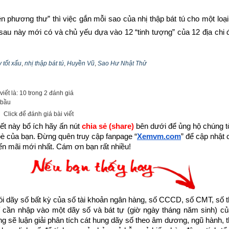
n phương thư” thì việc gắn mỗi sao của nhị thập bát tú cho một loại
au này mới có và chủ yếu dựa vào 12 “tinh tượng” của 12 địa chi đ
y Tý, Ngọ, Mão, Dậu làm 4 cung chính (4 trọng cung), mỗi cung quản
òm sao này dựa vào cầm tinh của 4 trọng cung đó. Như vậy là tinh 
 tốt xấu
,
nhị thập bát tú
,
Huyền Vũ
,
Sao Hư Nhật Thử
ùng để dự báo cát hung ngày nay là do người đời sau dựa vào 12 cầm
 ra và sự chính xác về dự báo cát hung là không đáng tin cậy.
iết là: 10 trong 2 đánh giá
 bầu
Click để đánh giá bài viết
ết này bổ ích hãy ấn nút 
chia sẻ (share) 
bên dưới để ủng hộ chúng tôi
bè của bạn. Đừng quên truy cập fanpage
“
Xemvm.com
” để cập nhật c
n mãi mới nhất. Cám ơn bạn rất nhiều!
dãy số bất kỳ của số tài khoản ngân hàng, số CCCD, số CMT, số t
cần nhập vào một dãy số và bát tự (giờ ngày tháng năm sinh) của
ống sẽ luận giải phân tích cát hung dãy số theo âm dương, ngũ hành, thi