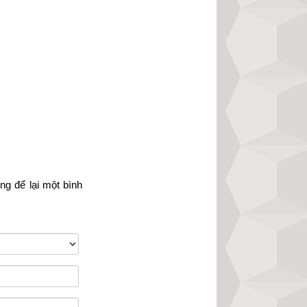
ạt nhật
,
ngày Chế 
iên
,
ngày Tốc Hỷ
,
;
Trực Định
;
Trực 
òng
 để lại một bình 
h
,
Ngày Hòa Đao
,
Ngày Lập Tảo