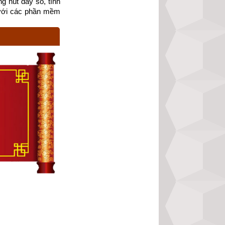
g nút dãy số, tính 
với các phần mềm 
iệc lựa chọn các 
việc xem ngày tốt, 
Thành (nhà thiên 
thư” nổi tiếng về 
chỉ tăng thêm trò 
ân chúng nên tôi 
n cũng không sao. 
phức tạp đòi hỏi 
 phương pháp xem 