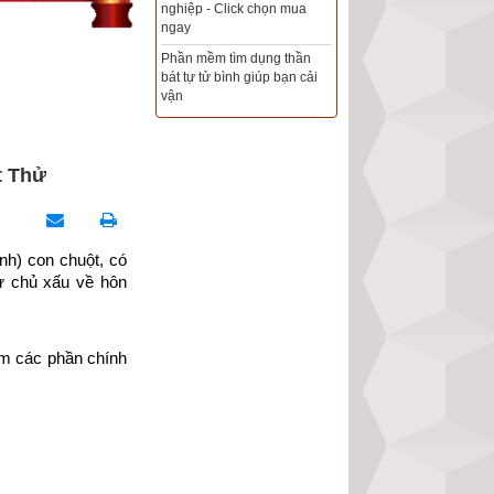
Xem ngày đẹp - chọn ngày
nghiệp - Click chọn mua
tốt khởi sự theo kinh dịch
ngay
chính xác nhất
Phần mềm tìm dụng thần
bát tự tử bình giúp bạn cải
Tổng Kho Sim Năm sinh 0x -
vận
9x - 8x -7x -6x giá rẻ nhất thị
trường - Click xem ngay
t Thử
) con chuột, có 
hủ xấu về hôn 
m các phần chính 