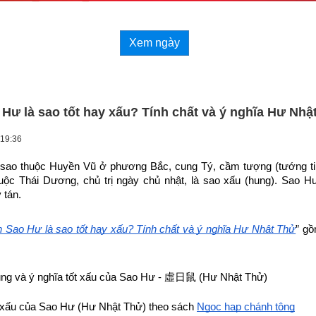
Xem ngày
Hư là sao tốt hay xấu? Tính chất và ý nghĩa Hư Nhậ
 19:36
sao thuộc Huyền Vũ ở phương Bắc, cung Tý, cầm tượng (tướng tinh
ộc Thái Dương, chủ trị ngày chủ nhật, là sao xấu (hung). Sao Hư c
tán.
 Sao Hư là sao tốt hay xấu? Tính chất và ý nghĩa Hư Nhật Thử
” gồ
ng và ý nghĩa tốt xấu của Sao Hư - 
虛日鼠
 (Hư Nhật Thử)
t xấu của Sao Hư (Hư Nhật Thử) theo sách
Ngọc hạp chánh tông