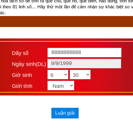
hoa dịch số để tính ra quẻ chủ, quẻ hỗ, quẻ biến, hào động, tính tổn
ối theo 81 linh số… Hãy thử một lần để cảm nhận sự khác biệt so 
ác.
Dãy số
ận giải ý nghĩa của các sao mỗi sách cũng trái ngược nhau. Do đó v
tinh) để xem xét “cát – hung”, “tốt – xấu” của
nhị thập bát tú
 trong 
Ngày sinh(DL)
iều tính gán ghép, không có cơ sở khoa học. Chính học giả Mai Cốc 
Giờ sinh
 thời vua Càn Long) người soạn thảo cuốn sách “Hiệp kỷ biện phương 
Giới tính
ũng đã viết: “Sinh tiêu của 28 tú toàn là vô nghĩa lý, không đáng tin…
a thiên hạ. Tuy nhiên nó đã ăn sâu vào tiềm thức bao đời nay của d
 độc giả biết. Độc giả nào cẩn thận thì chọn theo, độc giả không ti
 định ngày đẹp, ngày xấu không hề mê tín mà có cơ sở khoa học, rất 
Luận giải
 về âm dương, ngũ hành, các ngôi sao…và cần phải phối hợp nhiều