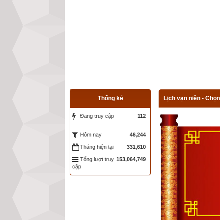
Thống kê
Lịch vạn niên - Chọn
Đang truy cập
112
46,244
Hôm nay
Tháng hiện tại
331,610
Tổng lượt truy
153,064,749
cập