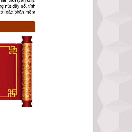
ên thời (vận khí), 
khởi công, động 
g nút dãy số, tính 
iều điều tốt như 
với các phần mềm 
vào ngày này thì 
hăng chức, người 
 ắt xấu.