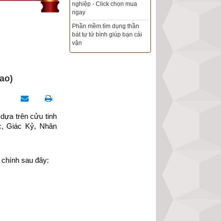
Xem ngày đẹp - chọn ngày
tốt khởi sự theo kinh dịch
chính xác nhất
Tổng Kho Sim Năm sinh 0x -
9x - 8x -7x -6x giá rẻ nhất thị
trường - Click xem ngay
ao)
ựa trên cửu tinh 
, Giác Kỷ, Nhân 
 chính sau đây: