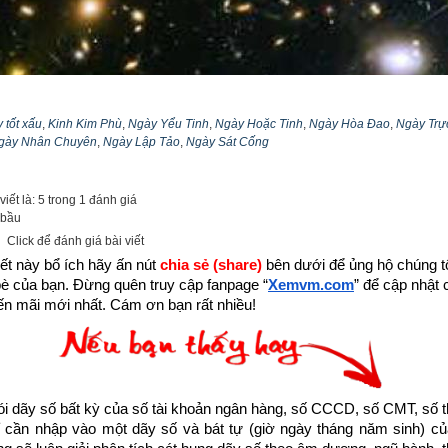
 tốt xấu
,
Kinh Kim Phù
,
Ngày Yểu Tinh
,
Ngày Hoặc Tinh
,
Ngày Hòa Đao
,
Ngày Trự
Xem ngày tốt xấu theo Kinh Kim Phù Cửu Tinh
gày Nhân Chuyên
,
Ngày Lập Tảo
,
Ngày Sát Cống
 Nếu nhậm chức, cưới gả, chuyển nhà, khai trương mở cửa hàng, khởi
vào ngày này thì nội trong vòng một năm người trong gia đình sẽ gặp
iết là: 5 trong 1 đánh giá
 bầu
người, kiện tụng, mất trộm, điền trạch suy bại.
Click để đánh giá bài viết
ết này bổ ích hãy ấn nút 
chia sẻ (share) 
bên dưới để ủng hộ chúng tôi
: Nếu nhậm chức, cưới gả, chuyển nhà, khai trương mở cửa hàng, kh
bè của bạn. Đừng quên truy cập fanpage
“
Xemvm.com
” để cập nhật c
vào ngày này thì nội trong vòng một năm mọi sự đều suy bại, vật 
n mãi mới nhất. Cám ơn bạn rất nhiều!
, nếu sinh con trai thì bất tài, sinh con gái thì dâm loạn
Nếu nhậm chức, cưới gả, chuyển nhà, khai trương mở cửa hàng, khởi
vào ngày này thì nội trong vòng một năm gia chủ sẽ bị bệnh tật hoặc
dãy số bất kỳ của số tài khoản ngân hàng, số CCCD, số CMT, số t
ện chết người.
cần nhập vào một dãy số và bát tự (giờ ngày tháng năm sinh) của