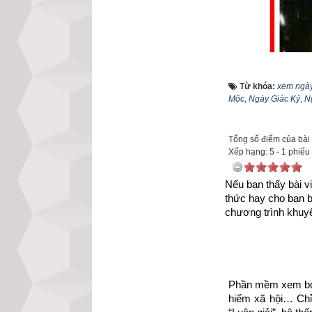
Từ khóa:
xem ngày
Mộc
,
Ngày Giác Kỷ
,
N
Ngày Yểu Tinh
:
nhập trạch phạm 
Tổng số điểm của bài v
Xếp hạng:
5
-
1
phiếu
thể dẫn đến chết 
Nếu bạn thấy bài vi
Ngày Hoặc Tinh
thức hay cho bạn 
nhập trạch phạm 
chương trình khuyế
người khác lừa gạt
Ngày Hòa Đao
: 
nhập trạch phạm 
Phần mềm xem bói 
hoặc xảy ra chuy
hiểm xã hội… Chỉ 