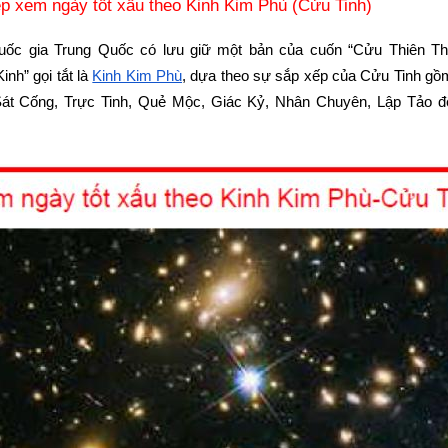
ép xem ngày tốt xấu theo Kinh Kim Phù (Cửu Tinh)
quốc gia Trung Quốc có lưu giữ một bản của cuốn “Cửu Thiên T
nh” gọi tắt là
Kinh Kim Phù
, dựa theo sự sắp xếp của Cửu Tinh gồm
Sát Cống, Trực Tinh, Quẻ Mộc, Giác Kỷ, Nhân Chuyên, Lập Tảo để