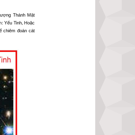
hượng Thánh Mật 
: Yểu Tinh, Hoặc 
 chiêm đoán cát 