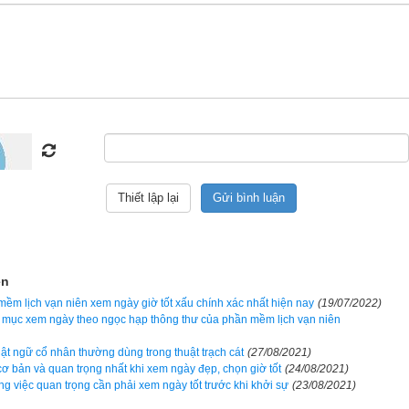
Nếu nhậm chức, cưới gả, chuyển nhà, khai trương mở cửa hàng, nhậ
 thì nội trong vòng ba năm có thể gặp nhiều tai họa, gia đình ly tán, 
 định ngày đẹp, ngày xấu không hề mê tín mà có cơ sở khoa học, rất 
 về âm dương, ngũ hành, các ngôi sao…và cần phải phối hợp nhiều
theo nhị thập bát tú (28 sao)
nh khắc ngũ hành can chi:
ngày Bảo nhật
,
ngày Thoa nhật
,
ngày Ph
 nhật
.
khắc với tuổi người chủ sự
ện
 xấu theo lục diệu qua 6 đốt ngón tay
ềm lịch vạn niên xem ngày giờ tốt xấu chính xác nhất hiện nay
(19/07/2022)
g mục xem ngày theo ngọc hạp thông thư của phần mềm lịch vạn niên
ập Nhị Trực (12 trực)
huật ngữ cổ nhân thường dùng trong thuật trạch cát
(27/08/2021)
ơ bản và quan trọng nhất khi xem ngày đẹp, chọn giờ tốt
(24/08/2021)
nh theo lịch Khổng Minh
ng việc quan trọng cần phải xem ngày tốt trước khi khởi sự
(23/08/2021)