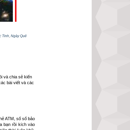
c Tinh
,
Ngày Quẻ
 công, động thổ, 
 nạn rất nặng có 
 và chia sẻ kiến 
ởi tạo, an táng, 
ác bài viết và các 
nuôi ốm bệnh, bị 
 công, động thổ, 
 có tang cha mẹ, 
hẻ ATM, số sổ bảo 
 bạn rồi kích vào 