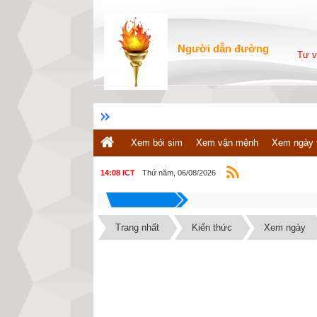
Người dẫn đường
Tư v
Xem bói sim
Xem vận mệnh
Xem ngày 
Thứ năm, 06/08/2026
14:08 ICT
Trang nhất
Kiến thức
Xem ngày