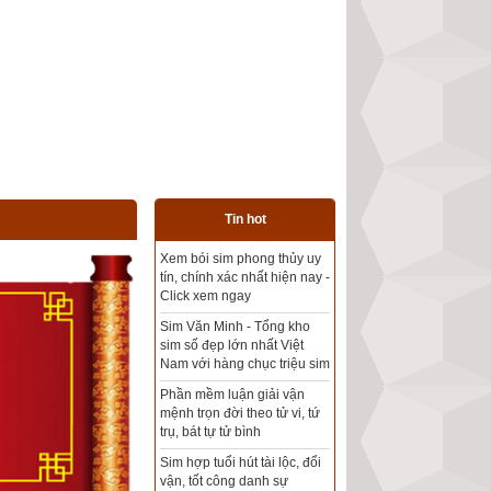
Tin hot
Tổng kho sim phong thủy -
Sim hợp tuổi - Sim hợp
mệnh giá rẻ nhất thị trường
Xem bói sim phong thủy
theo khoa học tử vi, tứ trụ
chính xác nhất
Mua sim Thần tài, Thần tài
theo bạn! Giao sim miễn phí