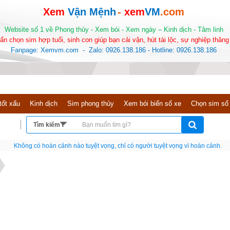
Xem
Vận Mệnh
-
xem
VM
.com
Website số 1 về Phong thủy - Xem bói - Xem ngày – Kinh dịch - Tâm linh
ấn chọn sim hợp tuổi, sinh con giúp bạn cải vận, hút tài lộc, sự nghiệp thăng 
Fanpage: Xemvm.com - Zalo: 0926.138.186 - Hotline: 0926.138.186
tốt xấu
Kinh dịch
Sim phong thủy
Xem bói biển số xe
Chọn sim số
Nếu như không chịu học tập thì cho dù đi vạn dặm đường cũng chỉ là anh đưa thư