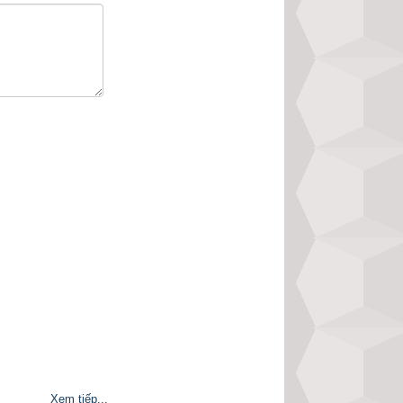
p trạch, an táng 
gia trạch suy bại.
phức tạp đòi hỏi 
 phương pháp xem 
ạt nhật
,
ngày Chế 
Xem tiếp...