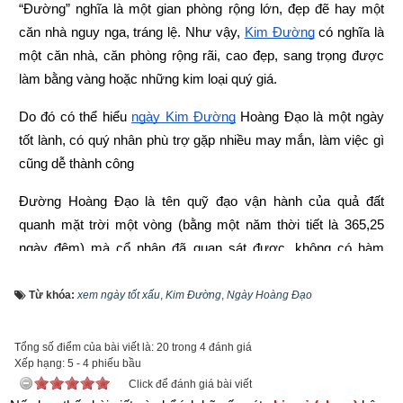
“Đường” nghĩa là một gian phòng rộng lớn, đẹp đẽ hay một 
căn nhà nguy nga, tráng lệ. Như vậy,
Kim Đường
 có nghĩa là 
một căn nhà, căn phòng rộng rãi, cao đẹp, sang trọng được 
làm bằng vàng hoặc những kim loại quý giá.
Do đó có thể hiểu
ngày Kim Đường
 Hoàng Đạo là một ngày 
tốt lành, có quý nhân phù trợ gặp nhiều may mắn, làm việc gì 
cũng dễ thành công
Đường Hoàng Đạo là tên quỹ đạo vận hành của quả đất 
quanh mặt trời một vòng (bằng một năm thời tiết là 365,25 
ngày đêm) mà cổ nhân đã quan sát được, không có hàm 
nghĩa cát hung. Nhưng người Trung Quốc xưa hết sức kính 
trời, coi trời là Càn, là Vua, là cha cho rằng trời “chúa ngự 
Từ khóa:
xem ngày tốt xấu
,
Kim Đường
,
Ngày Hoàng Đạo
quần linh quản sự sống chết của muôn vật”, có uy lực tối cao 
vô thượng, cho nên gọi trời là “Tư mệnh” (điều khiển số 
Tổng số điểm của bài viết là: 20 trong 4 đánh giá
Xếp hạng:
5
-
4
phiếu bầu
mệnh). Vì ông trời nắm sự phát triển thịnh suy của muôn vật, 
Click để đánh giá bài viết
cho nên gọi là “Thiên phù” về sau đổi lại "Thiên phủ". Mà mặt 