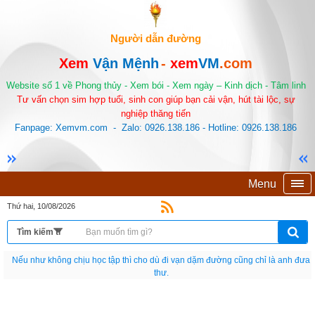
Người dẫn đường
Xem
Vận Mệnh
-
xem
VM
.com
Website số 1 về Phong thủy - Xem bói - Xem ngày – Kinh dịch - Tâm linh
Tư vấn chọn sim hợp tuổi, sinh con giúp bạn cải vận, hút tài lộc, sự
nghiệp thăng tiến
Fanpage: Xemvm.com - Zalo: 0926.138.186 - Hotline: 0926.138.186
Menu
Thứ hai, 10/08/2026
Nếu như không chịu học tập thì cho dù đi vạn dặm đường cũng chỉ là anh đưa
thư.