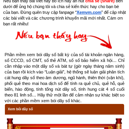
Nếu bạn thấy bài viết này bổ ích hãy ấn nút 
chia sẻ (share) 
bên 
trời với hình dáng cụ thể sáng chói, đem lại ánh sáng và hơi 
dưới để ủng hộ chúng tôi và chia sẻ kiến thức hay cho bạn bè 
ấm cho vạn vật, nuôi sống vạn vật, làm cho vạn vật phát triển. 
của bạn. Đừng quên truy cập fanpage
“
Xemvm.com
” để cập nhật 
Đem lại nguồn cơm áo vô tận nuôi sống, phát triển loài người. 
các bài viết và các chương trình khuyến mãi mới nhất. Cám ơn 
bạn rất nhiều!
Mặt trời là hữu hình, còn trời lại vô hình. Không biết từ khi nào, 
quỹ đạo vận hành của mặt trời đã tưởng tượng là con đường 
ra vào của hoàng thiên thượng đế và được tôn sùng gọi là 
“Thiên hoàng đạo”. Người sau giải thích rằng: trời là chúa tể 
Phần mềm xem bói dãy số bất kỳ của số tài khoản ngân hàng, 
muôn vật “hoàng” (màu vàng) là màu sắc trung tâm còn “đạo” 
số CCCD, số CMT, số thẻ ATM, số sổ bảo hiểm xã hội… Chỉ 
là con đường Ngọc hoàng tuần hành trong thiên cung, cho nên 
cần nhập vào một dãy số và bát tự (giờ ngày tháng năm sinh) 
được gọi là “Thiên hoàng đạo”. Hơn nữa khi Thiên Hoàng đi 
của bạn rồi kích vào “Luận giải”, hệ thống sẽ luận giải phân tích 
tuần hành trên đường hoàng đạo, thì hàng năm, hàng tháng, 
cát hung dãy số theo âm dương, ngũ hành, thiên thời (vận khí), 
phối quẻ theo mai hoa dịch số để tính ra quẻ chủ, quẻ hỗ, quẻ 
hàng ngày đều có các thần thay phiên nhau trực. Trong số 
biến, hào động, tính tổng nút dãy số, tính hung cát 4 số cuối 
các vị thần này có thần thiện gọi là “Hoàng đạo” và thần ác gọi 
theo 81 linh số… Hãy thử một lần để cảm nhận sự khác biệt so 
là “Hắc đạo”.
với các phần mềm xem bói dãy số khác.
Xem bói dãy số
Kim Đường
 là một trong 6 thần Hoàng Đạo (Hoàng đạo lục 
thần) gồm: 
THANH LONG, MINH ĐƯỜNG, KIM QUỸ, KIM 
ĐƯỜNG
  (còn gọi là Thiên Đức hay Bảo Quang)
, NGỌC 