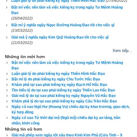
Luận giải lý do phải kiêng kỵ ngày Thiên Hình Hắc Đạo
(27/04/2022)
cửa hàng (chi nhánh, công ty), giao dịch kinh doanh, ký kết 
Bật mí việc nên làm và việc kiêng kỵ trong ngày Tư Mệnh Hoàng
Đạo
hợp đồng (mua nhà cửa, mua xe), nhập trạch, chuyển nhà, an 
(26/04/2022)
táng, cúng tế, xuất hành, tổ chức sự kiện...
Bật mí ý nghĩa ngày Ngọc Đường Hoàng Đạo tốt cho việc gì
(23/03/2022)
Tuy nhiên
ngày Hoàng Đạo
 chỉ là một phép xem ngày tốt xấu 
Giải mã ý nghĩa ngày Kim Quỹ Hoàng Đạo tốt cho việc gì
nhanh, để biết chắc chắn một ngày có phải tốt hay không còn 
(21/03/2022)
phải kết hợp với các phương pháp xem ngày khác bên dưới 
Xem tiếp...
Những tin mới hơn
như:
Bật mí việc nên làm và việc kiêng kỵ trong ngày Tư Mệnh Hoàng
Đạo
Xem ngày tốt xấu theo nhị thập bát tú (28 sao)
:
Sao Giác
 - 
Luận giải lý do phải kiêng kỵ ngày Thiên Hình Hắc Đạo
角木蛟
 (Giác Mộc giao),
Sao Cang
 - 
亢金龍
 (Cang Kim long),
Bật mí lý do phải kiêng kỵ ngày Chu Tước Hắc Đạo
Khám phá tại sao phải kiêng kỵ ngày Bạch Hổ Hắc Đạo
Sao Đê
 - 
氐土貉
 (Đê Thổ Lạc),
sao Phòng
 - 
房曰兔
 (Phòng 
Tìm hiểu lý do tại sao phải kiêng kỵ ngày Thiên Lao Hắc Đạo
Nhật Thố),
sao Tâm
 - 
心月狐
 (Tâm Nguyệt Hồ),
sao Vĩ
 - 
Giải mã lý do tại sao phải kiêng kỵ ngày Nguyên Vũ Hắc Đạo
Khám phá lý do tại sao phải kiêng kỵ ngày Câu Trần Hắc Đạo
尾火虎
 (Vĩ Hỏa Hổ),
sao Cơ
 - 
箕水豹
 (Cơ Thủy Báo),
sao 
Ngày có sao Ngũ Hư (Hoang Vu) chiếu đại kỵ khai trương, giao dịch,
Đẩu
 - 
斗木獬
 (Đẩu Mộc Giải),
sao Ngưu
 - 
牛金牛
 (Ngưu Kim 
ký hợp đồng
Ngày có sao Tứ thời đại mộ (Ngũ mộ) chiếu đại kỵ an táng, hôn
Ngưu),
sao Nữ
 - 
女土蝠
 (Nữ Thổ Bức),
sao Hư
 - 
虛日鼠
 (Hư 
nhân, khởi công
Nhật Thử),
sao Nguy
 - 
危月燕
 (Nguy Nguyệt Yến),
sao Thất
 - 
Những tin cũ hơn
室火豬
 (Thất Hảo Trư),
sao Bích
 - 
璧水
㺄
 (Bích Thủy Du),
sao 
Giải mã phép xem ngày tốt xấu theo Kinh Kim Phù (Cửu Tinh – 9