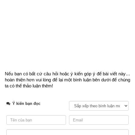
2. Giải mã ngày Kim Đường Hoàng Đạo tốt cho việc 
gì?
Nếu bạn có bất cứ câu hỏi hoặc ý kiến góp ý để bài viết này… 
hoàn thiện hơn vui lòng
 để lại một bình luận bên dưới để chúng 
ta có thể thảo luận thêm!
Ý kiến bạn đọc