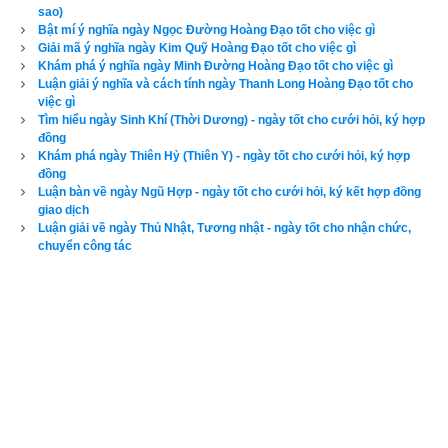
sao)
Khuê
 - 
室火豬
 (Khuê Mộc Lang),
sao Lâu
 - 
婁金狗
 (Lâu Kim 
Bật mí ý nghĩa ngày Ngọc Đường Hoàng Đạo tốt cho việc gì
Cẩu),
sao Vị
 - 
胃土雉
 (Vị Thổ Trĩ),
sao Mão
 - 
昴日雞
 (Mão 
Giải mã ý nghĩa ngày Kim Quỹ Hoàng Đạo tốt cho việc gì
Khám phá ý nghĩa ngày Minh Đường Hoàng Đạo tốt cho việc gì
Nhật Kê),
sao Tất
 - 
畢月烏
 (Tất Nguyệt Ô),
sao Chủy
 - 
觜火猴
Luận giải ý nghĩa và cách tính ngày Thanh Long Hoàng Đạo tốt cho
(Chủy Hỏa Hầu),
sao Sâm
 - 
參水猿
 (Sâm Thủy Viên),
sao 
việc gì
Tìm hiểu ngày Sinh Khí (Thời Dương) - ngày tốt cho cưới hỏi, ký hợp
Tỉnh
 - 
井木犴
 (Tỉnh Mộc Hãn),
sao Quỷ
 - 
鬼金羊
 (Quỷ Kim 
đồng
Dương),
sao Liễu
 - 
柳土獐
 (Liễu Thổ Chương),
sao Tinh
 - 
Khám phá ngày Thiên Hỷ (Thiên Y) - ngày tốt cho cưới hỏi, ký hợp
星日馬
 (Tinh Nhật Mã),
sao Trương
 - 
張月鹿
 (Trương Nguyệt 
đồng
Luận bàn về ngày Ngũ Hợp - ngày tốt cho cưới hỏi, ký kết hợp đồng
Lộc),
sao Dực
 - 
翼火蛇
 (Dực Hỏa Xà),
sao Chẩn
 - 
軫水蚓
giao dịch
(Chẩn Thủy Dẫn)
Luận giải về ngày Thủ Nhật, Tương nhật - ngày tốt cho nhận chức,
chuyển công tác
Xem ngày tốt xấu theo kinh dịch dựa trên lập quẻ mai hoa dịch 
số
Xem ngày tốt xấu theo kinh dịch