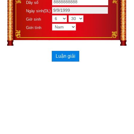
Dãy số
ĐƯỜNG, TƯ MỆNH
Ngày sinh(DL)
Giờ sinh
Giới tính
Luận giải