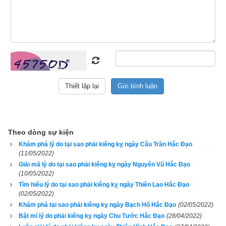
Ngày Kim Đường Hoàng Đạo nên làm việc gì
Ý nghĩa tốt xấu ngày Kim Đường theo sách
Trạch cát thần bí
và
Trạch cát dân gian toàn thư
: Kim Đường hoàng đạo: sao 
Thiên Đức, sao Bảo Quang có lợi cho việc tiến tới, xuất hành 
tốt, công việc hanh thông, dễ thành công
Theo dòng sự kiện
Khám phá lý do tại sao phải kiêng kỵ ngày Câu Trần Hắc Đạo
Ý nghĩa tốt xấu ngày Kim Đường theo sách xem ngày tốt xấu 
(11/05/2022)
theo can chi của GS Hoàng Tuấn: Thần (Thiên Đức): sao tốt, 
Giải mã lý do tại sao phải kiêng kỵ ngày Nguyên Vũ Hắc Đạo
(10/05/2022)
cát thần, chủ điều hay, may mắn
Tìm hiểu lý do tại sao phải kiêng kỵ ngày Thiên Lao Hắc Đạo
(02/05/2022)
Do đó ngày Kim Đường Hoàng Đạo thường được sử dụng 
Khám phá tại sao phải kiêng kỵ ngày Bạch Hổ Hắc Đạo
(02/05/2022)
trong những công việc đại sự, hệ trọng như: Động thổ, khởi 
Bật mí lý do phải kiêng kỵ ngày Chu Tước Hắc Đạo
(28/04/2022)
công xây dựng, ngày cưới hỏi, ngày nhậm chức, khai trương 