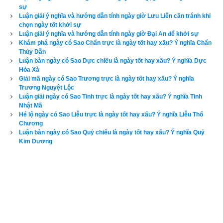
sự
Luận giải ý nghĩa và hướng dẫn tính ngày giờ Lưu Liên cần tránh khi
chọn ngày tốt khởi sự
Luận giải ý nghĩa và hướng dẫn tính ngày giờ Đại An để khởi sự
Khám phá ngày có Sao Chẩn trực là ngày tốt hay xấu? Ý nghĩa Chẩn
Thủy Dẫn
Luận bàn ngày có Sao Dực chiếu là ngày tốt hay xấu? Ý nghĩa Dực
Hỏa Xà
Giải mã ngày có Sao Trương trực là ngày tốt hay xấu? Ý nghĩa
Trương Nguyệt Lộc
Luận giải ngày có Sao Tinh trực là ngày tốt hay xấu? Ý nghĩa Tinh
Nhật Mã
Hé lộ ý nghĩa ngày giờ Xích Khẩu?
Hé lộ ngày có Sao Liễu trực là ngày tốt hay xấu? Ý nghĩa Liễu Thổ
Chương
3. Ý nghĩa của ngày Xích Khẩu theo
sách
Thông thư
Luận bàn ngày có Sao Quỷ chiếu là ngày tốt hay xấu? Ý nghĩa Quỷ
Kim Dương
Xích khẩu là quả bần cùng
Sinh ra khẩu thiệt bàn cùng thị phi
Chẳng thời mất của nó khi
Không thì chó cắn phân ly vợ chồng