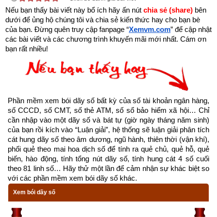
– Giáp Tuất – Giáp Thân – Giáp Ngọ – Giáp Thìn – Giáp Dần) 
Nếu bạn thấy bài viết này bổ ích hãy ấn nút 
chia sẻ (share) 
bên 
thường được dùng trong phép tính “Độn lục giáp”, “Độn lục 
dưới để ủng hộ chúng tôi và chia sẻ kiến thức hay cho bạn bè 
của bạn. Đừng quên truy cập fanpage
“
Xemvm.com
” để cập nhật 
nhâm” hay lục hư, lục nhâm tiểu độn…Phép lục diệu còn 
các bài viết và các chương trình khuyến mãi mới nhất. Cám ơn 
được gọi là “Tiểu lục nhâm” là một phương pháp tính nhanh 
bạn rất nhiều!
các ngày tốt xấu dựa theo quan niệm như sau: Mỗi năm có 12 
tháng: 6 tháng lẻ thuộc Dương và 6 tháng chẵn thuộc Âm. Một 
vài nhà thuật số cho rằng “Dương” là đại diện cho những gì là 
tích cực, là thuận lợi, là may mắn; còn “Âm” là đại diện cho 
Phần mềm xem bói dãy số bất kỳ của số tài khoản ngân hàng, 
phần tiêu cực, khó khăn, điều không may. Thuyết này trái 
số CCCD, số CMT, số thẻ ATM, số sổ bảo hiểm xã hội… Chỉ 
ngược với quan niệm của thuyết “ái ngẫu – tăng cơ” (có nghĩa 
cần nhập vào một dãy số và bát tự (giờ ngày tháng năm sinh) 
của bạn rồi kích vào “Luận giải”, hệ thống sẽ luận giải phân tích 
là yêu số chẵn – ghét số lẻ) vì cho rằng số chẵn là số có đôi 
cát hung dãy số theo âm dương, ngũ hành, thiên thời (vận khí), 
(số tốt) còn số lẻ là số đơn độc (số xấu).
phối quẻ theo mai hoa dịch số để tính ra quẻ chủ, quẻ hỗ, quẻ 
biến, hào động, tính tổng nút dãy số, tính hung cát 4 số cuối 
Lục diệu ban đầu và Lục diệu lưu hành về sau có hơi khác 
theo 81 linh số… Hãy thử một lần để cảm nhận sự khác biệt so 
nhau. Theo "Sự lâm quảng ký Lục diệu có tên là: Đại an, Lưu 
với các phần mềm xem bói dãy số khác.
Liên, Tốc hỷ, Xích khẩu, Tiểu cát, Không vong. Còn "Đại ly 
Xem bói dãy số
thư” thì lại ghi là: Thái an, Lưu Liên, Tắt cát, Xích khẩu, Chu 
cát, Hư vong.