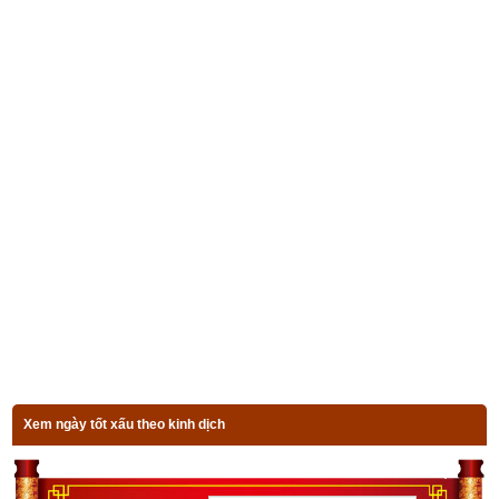
4. Ý nghĩa của ngày Xích Khẩu theo
sách
Trạch cát 
thần bí
Xích khẩu giữ mồm miệng, việc quan phải đề phòng.
Vật mất phải tìm gấp, người đi có kinh hoàng.
Súc vật lắm tai quái, người ốm về Tây phương.
Lại phải phòng nguyền rủa, e rằng nhiều tai ương.
5. Ý nghĩa của ngày Xích Khẩu theo
sách
Trạch cát 
dân gian toàn thư
Xích khẩu chủ khẩu thiệt, quan phi thiết yêu phòng
Xem ngày tốt xấu theo kinh dịch
Thất vật cấp khứ tầm, hành nhân hữu kinh hoàng
Lục xúc đa tác quái, bệnh giả xuất tây phương