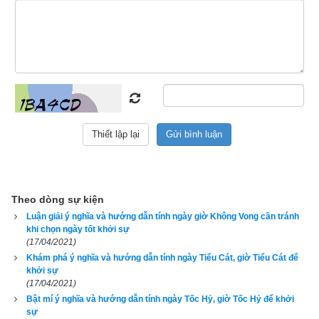
nhầm thành Lưu Niên), rất xấu (Không Vong), khá xấu (Xích 
Khẩu).
Ta xác định được “ngày sóc” (mùng 1) của mỗi tháng là ngày 
gì trong lục diệu theo bảng dưới đây:
Stt
Tháng âm lịch
Ngày mùng 1 (ngày sóc)
1
Tháng 1, tháng 7
Tốc Hỷ
2
Tháng 2, tháng 8
Lưu Liên
3
Tháng 3, tháng 9
Tiểu Cát
4
Tháng 4, tháng 10
Không Vong
5
Tháng 5, tháng 11
Đại An
Theo dòng sự kiện
Luận giải ý nghĩa và hướng dẫn tính ngày giờ Không Vong cần tránh
6
Tháng 6, tháng 12
Xích Khẩu
khi chọn ngày tốt khởi sự
(17/04/2021)
Sau khi biết được ngày mùng 1 thì ta tính được ngày tiếp theo 
Khám phá ý nghĩa và hướng dẫn tính ngày Tiểu Cát, giờ Tiểu Cát để
dựa trên trật tự 6 ngày theo như sau:
khởi sự
(17/04/2021)
1 – Đại An
Bật mí ý nghĩa và hướng dẫn tính ngày Tốc Hỷ, giờ Tốc Hỷ để khởi
sự