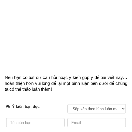
2. Hướng dẫn tính ngày Xích Khẩu – Ngày xấu trong 
Nếu bạn có bất cứ câu hỏi hoặc ý kiến góp ý để bài viết này… 
Lục diệu
hoàn thiện hơn vui lòng
 để lại một bình luận bên dưới để chúng 
ta có thể thảo luận thêm!
Theo phép xem ngày lục diệu thì ngày đầu các tháng là đại 
diện cho tháng đó. Vì vậy ngày đầu các tháng “Dương” đều là 
Ý kiến bạn đọc
ngày tốt còn ngày đầu các tháng “Âm” là ngày xấu. Mức độ 
tốt xấu được chia làm 3 mức: tốt nhất (Đại An), rất tốt (Tiểu 
Cát), khá tốt (Tốc Hỷ) và xấu nhất (Lưu Liên nhiều website gọi 