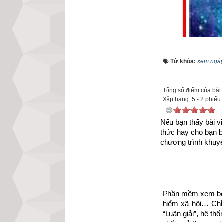
Từ khóa:
xem ngày
Tổng số điểm của bài v
Xếp hạng:
5
-
2
phiếu
Nếu bạn thấy bài vi
thức hay cho bạn 
chương trình khuyế
Các nhà làm lịch
của chúng theo cá
Đạo Xích Đạo, đó
Phần mềm xem bói 
nó. Cổ nhân đã g
hiểm xã hội… Chỉ 
chòm nhỏ) đại di
“Luận giải”, hệ th