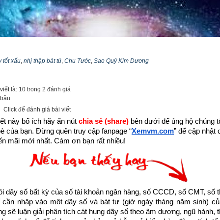
 tốt xấu
,
nhị thập bát tú
,
Chu Tước
,
Sao Quỷ Kim Dương
iết là: 10 trong 2 đánh giá
 bầu
Click để đánh giá bài viết
ết này bổ ích hãy ấn nút 
chia sẻ (share) 
bên dưới để ủng hộ chúng tôi
bè của bạn. Đừng quên truy cập fanpage
“
Xemvm.com
” để cập nhật c
Bật mí Sao Quỷ (Quỷ Kim Dương) tốt hay xấu
n mãi mới nhất. Cám ơn bạn rất nhiều!
 xưa đã quan sát 28 chòm sao sáng nhất trên bầu trời để nghiên cứ
c tháng, các mùa trong năm gọi là “
nhị thập bát tú
”. 28 ngôi sao đó 
 là những ngôi sao chính, mỗi ngôi sao kéo theo một chùm sao khác 
dãy số bất kỳ của số tài khoản ngân hàng, số CCCD, số CMT, số t
hép 28 chòm sao quan sát được trên bầu trời thành 4 chòm sao lớn
cần nhập vào một dãy số và bát tự (giờ ngày tháng năm sinh) của
ện cho 4 phương theo hình thù và trí tưởng tượng của người xưa gọi
ống sẽ luận giải phân tích cát hung dãy số theo âm dương, ngũ hành, thi