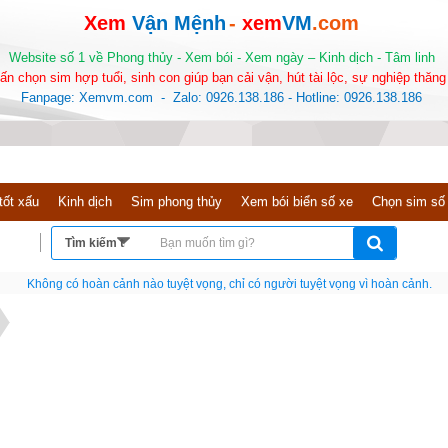
Xem
Vận Mệnh
-
xem
VM
.com
Website số 1 về Phong thủy - Xem bói - Xem ngày – Kinh dịch - Tâm linh
ấn chọn sim hợp tuổi, sinh con giúp bạn cải vận, hút tài lộc, sự nghiệp thăng 
Fanpage: Xemvm.com - Zalo: 0926.138.186 - Hotline: 0926.138.186
tốt xấu
Kinh dịch
Sim phong thủy
Xem bói biển số xe
Chọn sim số
Nếu như không chịu học tập thì cho dù đi vạn dặm đường cũng chỉ là anh đưa thư