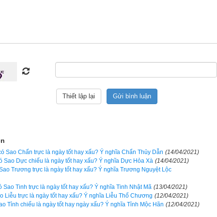
theo nhị thập bát tú (28 sao)
nh khắc ngũ hành can chi:
ngày Bảo nhật
,
ngày Thoa nhật
,
ngày Ph
 nhật
.
khắc với tuổi người chủ sự
t xấu theo lục diệu qua 6 đốt ngón tay
:
Ngày Đại An
,
ngày Lưu L
ngày Tiểu Cát
,
ngày Không Vong
ập Nhị Trực (12 trực):
Trực Kiến
;
Trực Trừ
;
Trực Mãn
;
Trực Bình
ện
Trực Nguy
;
Trực Thành
;
Trực Thu
;
Trực Khai
;
Trực Bế
ó Sao Chẩn trực là ngày tốt hay xấu? Ý nghĩa Chẩn Thủy Dẫn
(14/04/2021)
ó Sao Dực chiếu là ngày tốt hay xấu? Ý nghĩa Dực Hỏa Xà
(14/04/2021)
nh theo lịch Khổng Minh
Sao Trương trực là ngày tốt hay xấu? Ý nghĩa Trương Nguyệt Lộc
hông thư
, ngọc hạp chánh tông
ó Sao Tinh trực là ngày tốt hay xấu? Ý nghĩa Tinh Nhật Mã
(13/04/2021)
o Liễu trực là ngày tốt hay xấu? Ý nghĩa Liễu Thổ Chương
(12/04/2021)
t xấu theo Kinh Kim Phù (Cửu Tinh)
:
Ngày Yểu Tinh
,
Ngày Hoặc Tin
ao Tỉnh chiếu là ngày tốt hay ngày xấu? Ý nghĩa Tỉnh Mộc Hãn
(12/04/2021)
Ngày Trực Tinh
,
Ngày Quẻ Mộc
,
Ngày Giác Kỷ
,
Ngày Nhân Chuyên
,