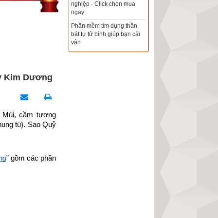
Xem ngày đẹp - chọn ngày
tốt khởi sự theo kinh dịch
chính xác nhất
Tổng Kho Sim Năm sinh 0x -
9x - 8x -7x -6x giá rẻ nhất thị
trường - Click xem ngay
uỷ Kim Dương
Mùi, cầm tượng 
hung tú). Sao Quỷ 
ng
” gồm các phần 