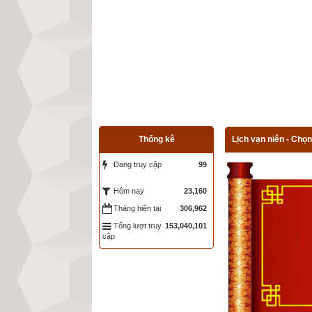
Thống kê
Lịch vạn niên - Chọn
Đang truy cập
99
23,160
Hôm nay
Tháng hiện tại
306,962
Tổng lượt truy
153,040,101
cập