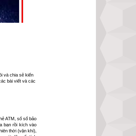
 và chia sẻ kiến 
ác bài viết và các 
u sự dịch chuyển 
ở kề đường Hoàng 
theo quỹ đạo của 
hẻ ATM, số sổ bảo 
 (mỗi chòm gồm 7 
 bạn rồi kích vào 
 là tứ tượng hay 
ên thời (vận khí), 