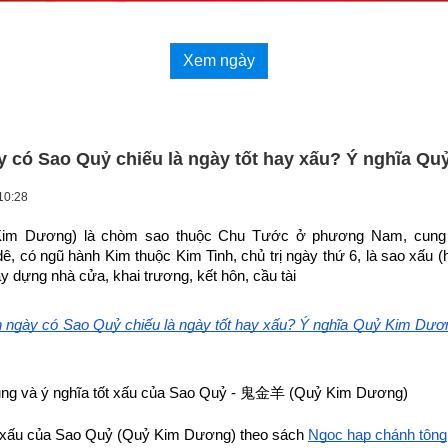
Xem ngày
y có Sao Quỷ chiếu là ngày tốt hay xấu? Ý nghĩa Q
10:28
im Dương) là chòm sao thuộc Chu Tước ở phương Nam, cung 
dê, có ngũ hành Kim thuộc Kim Tinh, chủ trị ngày thứ 6, là sao xấu (
ây dựng nhà cửa, khai trương, kết hôn, cầu tài
 ngày có Sao Quỷ chiếu là ngày tốt hay xấu? Ý nghĩa Quỷ Kim Dươ
ng và ý nghĩa tốt xấu của Sao Quỷ - 
鬼金羊
 (Quỷ Kim Dương)
t xấu của Sao Quỷ (Quỷ Kim Dương) theo sách
Ngọc hạp chánh tông