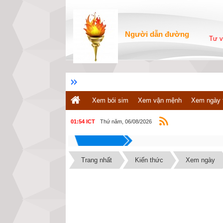
Người dẫn đường
Tư v
Xem bói sim
Xem vận mệnh
Xem ngày 
Thứ năm, 06/08/2026
01:54 ICT
Trang nhất
Kiến thức
Xem ngày