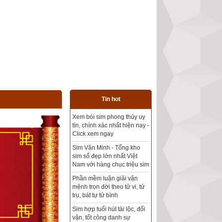
Tin hot
Tổng kho sim phong thủy -
Sim hợp tuổi - Sim hợp
mệnh giá rẻ nhất thị trường
Xem bói sim phong thủy
theo khoa học tử vi, tứ trụ
chính xác nhất
Mua sim Thần tài, Thần tài
theo bạn! Giao sim miễn phí