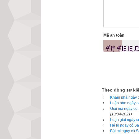
ngày như sau:
Xem ngày tốt xấu 
Xem ngày theo si
Mã an toàn
nhật
,
ngày Ngũ ly
Tránh ngày xung 
Phép xem ngày tố
ngày Xích Khẩu
,
Xem ngày theo Th
Theo dòng sự ki
Chấp
;
Trực Phá
;
Khám phá ngày c
Luận bàn ngày c
Xem ngày xuất hà
Giải mã ngày có 
(13/04/2021)
Xem ngày theo T
Luận giải ngày c
Hé lộ ngày có Sa
Phép xem ngày tố
Bật mí ngày có S
Ngày Sát Cống
,