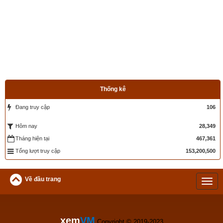
Thống kê
Đang truy cập
106
28,349
Hôm nay
Tháng hiện tại
467,361
Tổng lượt truy cập
153,200,500
Về đầu trang