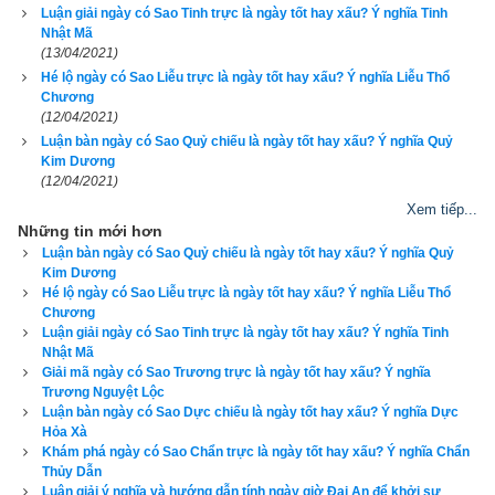
Luận giải ngày có Sao Tinh trực là ngày tốt hay xấu? Ý nghĩa Tinh
Xem ngày tốt xấu theo nhị thập bát tú (28 sao)
Nhật Mã
(13/04/2021)
Xem ngày theo sinh khắc ngũ hành can chi:
ngày Bảo nhật
,
Hé lộ ngày có Sao Liễu trực là ngày tốt hay xấu? Ý nghĩa Liễu Thổ
ngày Thoa nhật
,
ngày Phạt nhật
,
ngày Chế nhật
,
ngày Ngũ ly 
Chương
(12/04/2021)
nhật
.
Luận bàn ngày có Sao Quỷ chiếu là ngày tốt hay xấu? Ý nghĩa Quỷ
Kim Dương
Tránh ngày xung khắc với tuổi người chủ sự
(12/04/2021)
Xem tiếp...
Phép xem ngày tốt xấu theo lục diệu qua 6 đốt ngón tay
:
Ngày 
Những tin mới hơn
Đại An
,
ngày Lưu Liên
,
ngày Tốc Hỷ
,
ngày Xích Khẩu
,
ngày 
Luận bàn ngày có Sao Quỷ chiếu là ngày tốt hay xấu? Ý nghĩa Quỷ
Tiểu Cát
,
ngày Không Vong
Kim Dương
Hé lộ ngày có Sao Liễu trực là ngày tốt hay xấu? Ý nghĩa Liễu Thổ
Chương
Xem ngày theo Thập Nhị Trực (12 trực):
Trực Kiến
;
Trực Trừ
;
Luận giải ngày có Sao Tinh trực là ngày tốt hay xấu? Ý nghĩa Tinh
Trực Mãn
;
Trực Bình
;
Trực Định
;
Trực Chấp
;
Trực Phá
;
Trực 
Nhật Mã
Giải mã ngày có Sao Trương trực là ngày tốt hay xấu? Ý nghĩa
Nguy
;
Trực Thành
;
Trực Thu
;
Trực Khai
;
Trực Bế
Trương Nguyệt Lộc
Luận bàn ngày có Sao Dực chiếu là ngày tốt hay xấu? Ý nghĩa Dực
Xem ngày xuất hành theo lịch Khổng Minh
Hỏa Xà
Khám phá ngày có Sao Chẩn trực là ngày tốt hay xấu? Ý nghĩa Chẩn
Xem ngày theo Thông thư
, ngọc hạp chánh tông
Thủy Dẫn
Luận giải ý nghĩa và hướng dẫn tính ngày giờ Đại An để khởi sự