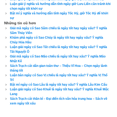
Luận giải ý nghĩa và hướng dẫn tính ngày giờ Lưu Liên cần tránh khi
Phép xem ngày tốt xấu theo Kinh Kim Phù (Cửu Tinh)
:
Ngày 
chọn ngày tốt khởi sự
Yểu Tinh
,
Ngày Hoặc Tinh
,
Ngày Hòa Đao
,
Ngày Sát Cống
,
Bật mí ý nghĩa và hướng dẫn tính ngày Tốc Hỷ, giờ Tốc Hỷ để khởi
sự
Ngày Trực Tinh
,
Ngày Quẻ Mộc
,
Ngày Giác Kỷ
,
Ngày Nhân 
Những tin cũ hơn
Chuyên
,
Ngày Lập Tảo
Giải mã ngày có Sao Sâm chiếu là ngày tốt hay ngày xấu? Ý nghĩa
Sâm Thủy Viên
Xem ngày tốt xấu theo kinh dịch dựa trên lập quẻ mai hoa dịch 
Khám phá ngày có Sao Chủy là ngày tốt hay ngày xấu? Ý nghĩa
Chủy Hỏa Hầu
số
Luận giải ngày có Sao Tất chiếu là ngày tốt hay ngày xấu? Ý nghĩa
Tất Nguyệt Ô
Lịch vạn niên của xemvm.com là phần mềm
lịch vạn niên
 duy 
Giải mã ngày có Sao Mão chiếu là ngày tốt hay xấu? Ý nghĩa Mão
nhất hiện nay đưa ra đầy đủ kết quả và luận giải về tất cả các 
Nhật Kê
Sách Trạch cát dân gian toàn thư – Thiệu Vĩ Hoa – Chọn ngày lành
phương pháp xem ngày bên trên…nên vinh dự được độc giả 
tháng tốt
bình chọn là phần mềm lịch vạn niên số 1 hiện nay. Phiên bản
Luận bàn ngày có Sao Vị chiếu là ngày tốt hay xấu? Ý nghĩa Vị Thổ
Trĩ
lịch vạn niên 2023
 hoàn toàn mới của chúng tôi không những 
Bật mí ngày có Sao Lâu là ngày tốt hay xấu? Ý nghĩa Lâu Kim Cẩu
giao diện đẹp, dễ sử dụng mà còn luận giải chính xác và chi 
Luận giải ngày có Sao Khuê là ngày tốt hay xấu? Ý nghĩa Khuê Mộc
Lang
tiết từng mục giúp độc giả dễ dàng lựa chọn được ngày tốt, 
Sách Trạch cát thần bí – Đại điển tích văn hóa trung hoa – Sách về
giờ đẹp để khởi sự công việc. Hãy thử một lần để cảm nhận 
xem ngày tốt xấu
sự khác biệt so với các phần mềm lịch vạn sự khác.