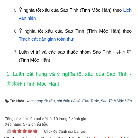
Ý nghĩa tốt xấu của Sao Tỉnh (Tỉnh Mộc Hãn) theo
Lịch 
vạn niên
Ý nghĩa tốt xấu của Sao Tỉnh (Tỉnh Mộc Hãn) theo
Trạch cát dân gian toàn thư
Luận vị trí và các sao thuộc nhóm Sao Tỉnh - 
井木犴
(Tỉnh Mộc Hãn)
1. Luận cát hung và ý nghĩa tốt xấu của Sao Tỉnh - 
 (Tỉnh Mộc Hãn)
井木犴
Từ khóa:
xem ngày tốt xấu
,
nhị thập bát tú
,
Chu Tước
,
Sao Tỉnh Mộc Hãn
Tổng số điểm của bài viết là: 10 trong 2 đánh giá
Xếp hạng:
5
-
2
phiếu bầu
Click để đánh giá bài viết