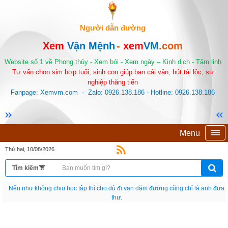
Người dẫn đường
Xem
Vận Mệnh
-
xem
VM
.com
Website số 1 về Phong thủy - Xem bói - Xem ngày – Kinh dịch - Tâm linh
Tư vấn chọn sim hợp tuổi, sinh con giúp bạn cải vận, hút tài lộc, sự
nghiệp thăng tiến
Fanpage: Xemvm.com - Zalo: 0926.138.186 - Hotline: 0926.138.186
Menu
Thứ hai, 10/08/2026
Nếu như không chịu học tập thì cho dù đi vạn dặm đường cũng chỉ là anh đưa
thư.