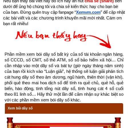
Nếu bạn thấy bài viết này bổ ích hãy ấn nút 
chia sẻ (share) 
bên 
dưới để ủng hộ chúng tôi và chia sẻ kiến thức hay cho bạn bè 
của bạn. Đừng quên truy cập fanpage
“
Xemvm.com
” để cập nhật 
các bài viết và các chương trình khuyến mãi mới nhất. Cám ơn 
bạn rất nhiều!
Hé lộ Sao Tỉnh (Tỉnh Mộc Hãn) là tốt hay xấu
Phần mềm xem bói dãy số bất kỳ của số tài khoản ngân hàng, 
Các nhà làm lịch xưa đã quan sát 28 chòm sao sáng nhất trên 
số CCCD, số CMT, số thẻ ATM, số sổ bảo hiểm xã hội… Chỉ 
cần nhập vào một dãy số và bát tự (giờ ngày tháng năm sinh) 
bầu trời để nghiên cứu sự dịch chuyển của chúng theo các 
của bạn rồi kích vào “Luận giải”, hệ thống sẽ luận giải phân tích 
tháng, các mùa trong năm gọi là “
nhị thập bát tú
”. 28 ngôi sao 
cát hung dãy số theo âm dương, ngũ hành, thiên thời (vận khí), 
đó ở kề đường Hoàng Đạo Xích Đạo, đó là những ngôi sao 
phối quẻ theo mai hoa dịch số để tính ra quẻ chủ, quẻ hỗ, quẻ 
chính, mỗi ngôi sao kéo theo một chùm sao khác theo quỹ 
biến, hào động, tính tổng nút dãy số, tính hung cát 4 số cuối 
theo 81 linh số… Hãy thử một lần để cảm nhận sự khác biệt so 
đạo của nó. Cổ nhân đã ghép 28 chòm sao quan sát được 
với các phần mềm xem bói dãy số khác.
trên bầu trời thành 4 chòm sao lớn (mỗi chòm gồm 7 chòm 
Xem bói dãy số
nhỏ) đại diện cho 4 phương theo hình thù và trí tưởng tượng 
của người xưa gọi là tứ tượng hay tứ thánh thú, tứ linh. Mỗi 
thánh thú cai quản một phương và tượng trưng cho một 