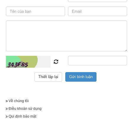
cập lại vào trang web đó, hoặc gửi đến trang web khác nhận ra 
cookie này. Sử dụng cookies rất hữu ích vì chúng cho phép 
trang web nhận diện thiết bị của bạn, cũng như ghi nhớ những 
hành động hay tuỳ chọn của bạn (ví dụ như chi tiết đăng nhập, 
ngôn ngữ, kích thước phông chữ và các tuỳ chọn hiển thị 
khác) trong một khoảng thời gian nhất định.
2. Chúng tôi sử dụng cookies như thế nào?
Như hầu hết các trang web bạn đang sử dụng, trang web của 
chúng tôi sử dụng cookies để phân biệt bạn với những người 
dùng khác trên trang, đồng thời lưu giữ và quản lý sở thích và 
tuỳ chọn từ bạn, giúp truyền tải thông điệp quảng cáo phù hợp, 
cho phép hiển thị nội dung tương thích, cũng như thu thập dữ 
Về chúng tôi
liệu phân tích chẳng hạn. Chúng tôi làm việc này với mong 
Điều khoản sử dụng
muốn mang đến cho bạn một trải nghiệm tuyệt vời trên trang 
Qui định bảo mật
của chúng tôi, đồng thời thông qua đó giúp chúng tôi cải thiện 
chất lượng trang của mình.