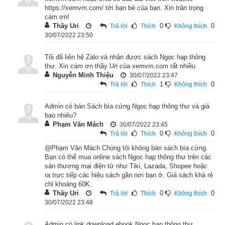
https://xemvm.com/ tới bạn bè của bạn. Xin trân trọng
Cuốn sách gồm các nội dung chính như sau:
cám ơn!
Thầy Uri
0
0
Trả lời
Thích
Không thích
- Tuổi gì, mạng gì?
30/07/2022 23:50
- Các sao tốt
Tôi đã liên hệ Zalo và nhận được sách Ngọc hạp thông
thư. Xin cám ơn thầy Uri của xemvm.com rất nhiều
Nguyễn Minh Thiệu
- Các ngày xấu
30/07/2022 23:47
1
0
Trả lời
Thích
Không thích
- Xem tuổi làm nhà kỵ kim lâu, kim lâu đồ
Admin có bán Sách bìa cứng Ngọc hạp thông thư và giá
bao nhiêu?
- Bài thơ thụ tử, sát chủ
Phạm Văn Mách
30/07/2022 23:45
0
0
Trả lời
Thích
Không thích
- Ngày thiên hỏa
@Phạm Văn Mách Chúng tôi không bán sách bìa cứng.
Bạn có thể mua online sách Ngọc hạp thông thư trên các
- Ngày cô thần quả tú
sàn thương mại điện tử như Tiki, Lazada, Shopee hoặc
ra trực tiếp các hiệu sách gần nơi bạn ở. Giá sách khá rẻ
- Ngày ly sào
chỉ khoảng 60K.
Thầy Uri
0
0
Trả lời
Thích
Không thích
- Hồng sa kỵ nhật
30/07/2022 23:48
- Nghinh hôn kỵ nhật
Admin có link download ebook Ngọc hạp thông thư