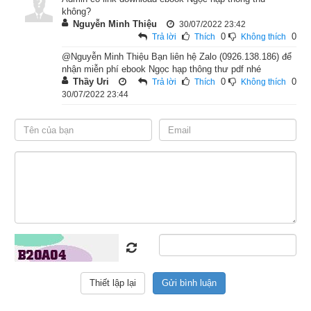
không?
Nguyễn Minh Thiệu
30/07/2022 23:42
- Tuyệt phong nhật
0
0
Trả lời
Thích
Không thích
- Không phòng nhật
@Nguyễn Minh Thiệu Bạn liên hệ Zalo (0926.138.186) để
nhận miễn phí ebook Ngọc hạp thông thư pdf nhé
Thầy Uri
0
0
Trả lời
Thích
Không thích
- Con trai hay con gái khó nuôi kỵ
30/07/2022 23:44
- Trẻ con hay khóc dạ đề
- Ngày cầu tiên bà cứu bệnh
- Bài vị chữa bệnh khóc dạ đề
- Bảng tính về việc đám ma nam nữ: tuổi tháng, ngày giờ
- Tứ thời trùng tang kỵ an táng
- An táng cát nhật
- Phép tính giờ