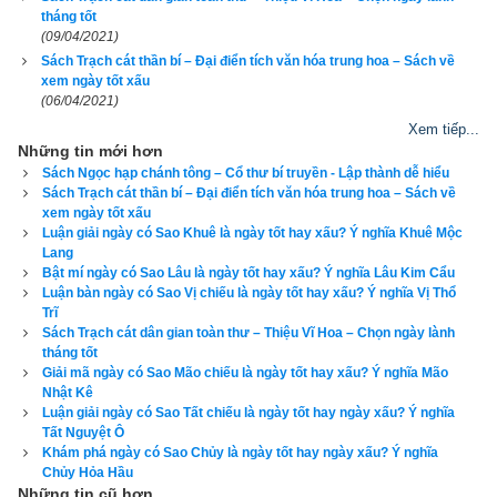
tháng tốt
(09/04/2021)
- Cô nhật tuần phong tránh làm nhà cưới vợ
Sách Trạch cát thần bí – Đại điển tích văn hóa trung hoa – Sách về
xem ngày tốt xấu
- ngày cô thần quả tú
(06/04/2021)
Xem tiếp...
- Xem ngày kết hôn: đương niên hành khiển, xem năm tìm 
Những tin mới hơn
tháng (nguyệt kiến)
Sách Ngọc hạp chánh tông – Cổ thư bí truyền - Lập thành dễ hiểu
Sách Trạch cát thần bí – Đại điển tích văn hóa trung hoa – Sách về
- Phương hướng tốt từng năm: vận niên 12 tháng
xem ngày tốt xấu
Luận giải ngày có Sao Khuê là ngày tốt hay xấu? Ý nghĩa Khuê Mộc
- Tam tai hạn kỳ đạo trạch phu thê, cách cúng thần tam tai đại 
Lang
Bật mí ngày có Sao Lâu là ngày tốt hay xấu? Ý nghĩa Lâu Kim Cẩu
hạn, phép cúng lễ
Luận bàn ngày có Sao Vị chiếu là ngày tốt hay xấu? Ý nghĩa Vị Thổ
Trĩ
- Thái tuế nhập trạch đại sát niên hung
Sách Trạch cát dân gian toàn thư – Thiệu Vĩ Hoa – Chọn ngày lành
tháng tốt
Giải mã ngày có Sao Mão chiếu là ngày tốt hay xấu? Ý nghĩa Mão
Nhật Kê
Luận giải ngày có Sao Tất chiếu là ngày tốt hay ngày xấu? Ý nghĩa
Tất Nguyệt Ô
Khám phá ngày có Sao Chủy là ngày tốt hay ngày xấu? Ý nghĩa
Chủy Hỏa Hầu
Những tin cũ hơn