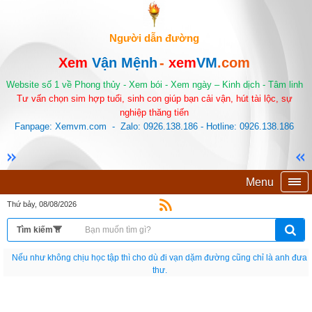
Người dẫn đường
Xem
Vận Mệnh
-
xem
VM
.com
Website số 1 về Phong thủy - Xem bói - Xem ngày – Kinh dịch - Tâm linh
Tư vấn chọn sim hợp tuổi, sinh con giúp bạn cải vận, hút tài lộc, sự
nghiệp thăng tiến
Fanpage: Xemvm.com - Zalo: 0926.138.186 - Hotline: 0926.138.186
Menu
Thứ bảy, 08/08/2026
Nếu như không chịu học tập thì cho dù đi vạn dặm đường cũng chỉ là anh đưa
thư.