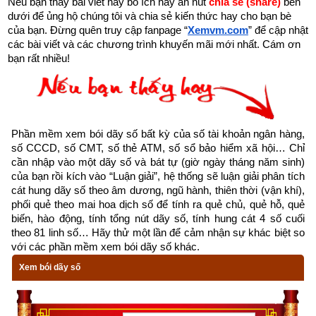
Nếu bạn thấy bài viết này bổ ích hãy ấn nút 
chia sẻ (share) 
bên 
dưới để ủng hộ chúng tôi và chia sẻ kiến thức hay cho bạn bè 
của bạn. Đừng quên truy cập fanpage
“
Xemvm.com
” để cập nhật 
các bài viết và các chương trình khuyến mãi mới nhất. Cám ơn 
bạn rất nhiều!
Phần mềm xem bói dãy số bất kỳ của số tài khoản ngân hàng, 
số CCCD, số CMT, số thẻ ATM, số sổ bảo hiểm xã hội… Chỉ 
cần nhập vào một dãy số và bát tự (giờ ngày tháng năm sinh) 
của bạn rồi kích vào “Luận giải”, hệ thống sẽ luận giải phân tích 
cát hung dãy số theo âm dương, ngũ hành, thiên thời (vận khí), 
phối quẻ theo mai hoa dịch số để tính ra quẻ chủ, quẻ hỗ, quẻ 
biến, hào động, tính tổng nút dãy số, tính hung cát 4 số cuối 
theo 81 linh số… Hãy thử một lần để cảm nhận sự khác biệt so 
với các phần mềm xem bói dãy số khác.
Xem bói dãy số
Xemvm.com
 xin hân hạnh giới thiệu tới độc giả 
cuốn sách