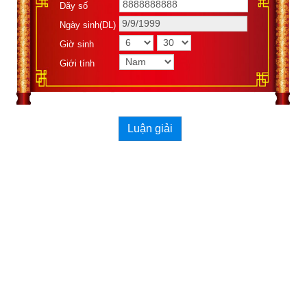
Ngọc hạp thông thư
 của Hứa Chân Quân
. 
Kích vào link sau:
Dãy số
https://freeebooksopenlibrary.blogspot.com/2022/08/tai-mien-
Ngày sinh(DL)
phi-ebook-ngoc-hap-thong-thu.html
 để tải về Ebook Sách 
Giờ sinh
Ngọc hạp thông thư – Hứa Chân Quân – Sách xem ngày tốt 
Giới tính
xấu. Lưu ý nhập mật khẩu (Password) để tải về như sau: 
rXqcA663 
Nếu có điều kiện các bạn nên mua sách để ủng hộ tác giả và 
các nhà xuất bản. Rất mong các bạn ủng hộ chúng tôi bằng 
Luận giải
cách chia sẻ các bài viết trên
xemvm.com
 và fanpage của 
chúng tôi ở địa chỉ:
https://www.facebook.com/xemvm/
Trong phần mềm
lịch vạn niên
 do xemvm phát triển cũng có 
phần mục xem ngày theo ngọc hạp thông thư có trích dẫn một 
phần nội dung từ cuốn sách
Ngọc hạp thông thư
 này. Lịch vạn 
niên của
xemvm.com
 không những giao diện đẹp, dễ sử dụng 
mà còn luận giải chi tiết từng mục để độc giả hiểu và áp dụng 
vào thực tế. Chúng tôi tự hào là phần mềm lịch vạn niên số 1 
hiện nay do độc giả bình chọn, chi tiết kết quả bình chọn xem 