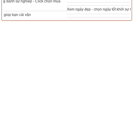
mùa cô thần
Xem ngày đẹp - chọn ngày tốt khởi sự theo kinh dịch chính xác nhất
- Bốn mùa không giường kỵ rước dâu, bốn mùa không buồng
Tổng Kho Sim Năm sinh 0x - 9x - 8x -7x -6x giá rẻ nhất thị trường - Click xem
ngay
- Những ngày ly sào lìa tổ, ngày ngưu lang chúc nữ
- Bốn mùa không phòng, những ngày bất lương, những ngày 
không phòng, không phòng tối kỵ giờ
- Giá thú không phòng kỵ nhật
- Thiên địa tranh hùng giá thú kỵ nhật
- Ngày bạt ma sát kỵ hợp hôn
- Giá thú đại họa tại vong nhật
- Tứ thời hoàng tuyền bắt ma kỵ giá thú
- Thái bạch chu thương kỵ nghinh hôn