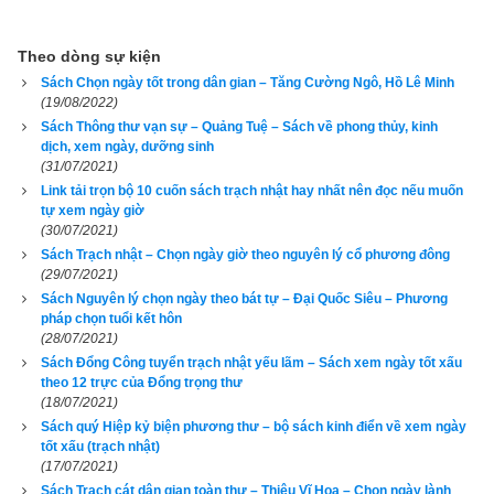
- Nhập niên
Theo dòng sự kiện
- Phép tính giờ hoàng đạo
Sách Chọn ngày tốt trong dân gian – Tăng Cường Ngô, Hồ Lê Minh
(19/08/2022)
- Bảng kê ngày hoàng đạo, hắc đạo
Sách Thông thư vạn sự – Quảng Tuệ – Sách về phong thủy, kinh
dịch, xem ngày, dưỡng sinh
- Phép xem 12 tháng Hoàng Long, phải lấy tuổi người chết là 
(31/07/2021)
tuổi ghi chết vào năm nào, xem biết tốt xấu
Link tải trọn bộ 10 cuốn sách trạch nhật hay nhất nên đọc nếu muốn
tự xem ngày giờ
- Cách trừ trùng
(30/07/2021)
Sách Trạch nhật – Chọn ngày giờ theo nguyên lý cổ phương đông
- Bảng tính ngày tốt – giờ tốt để đi đường (việc nhỏ)
(29/07/2021)
Sách Nguyên lý chọn ngày theo bát tự – Đại Quốc Siêu – Phương
- Bảng ngũ hành tương sinh, ngũ hành tương khắc
pháp chọn tuổi kết hôn
(28/07/2021)
Sách Đổng Công tuyển trạch nhật yếu lãm – Sách xem ngày tốt xấu
- Giờ không vong
theo 12 trực của Đổng trọng thư
(18/07/2021)
- Dương công kỵ nhật
Sách quý Hiệp kỷ biện phương thư – bộ sách kinh điển về xem ngày
tốt xấu (trạch nhật)
- Ngày làm nhà: phạm giờ quan sát, bát san tuyệt mạng, bảng 
(17/07/2021)
lập thành tuổi làm nhà, hướng nhà
Sách Trạch cát dân gian toàn thư – Thiệu Vĩ Hoa – Chọn ngày lành