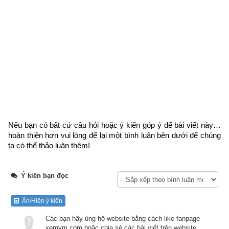
thêm bài viết “
Bình chọn phần mềm lịch vạn niên xem ngày 
giờ tốt xấu chính xác nhất hiện nay
”. Hãy thử một lần để cảm 
nhận sự khác biệt so với các phần mềm lịch vạn niên khác.
Lịch vạn niên - Chọn giờ tốt ngày đẹp
Ngày cần xem
Nếu bạn có bất cứ câu hỏi hoặc ý kiến góp ý để bài viết này… 
Ngày khởi sự (DL)
hoàn thiện hơn vui lòng
 để lại một bình luận bên dưới để chúng 
ta có thể thảo luận thêm!
Giờ khởi sự
Ý kiến bạn đọc
Xem ngày
Ẩn/Hiện ý kiến
Các bạn hãy ủng hộ website bằng cách like fanpage
xemvm.com hoặc chia sẻ các bài viết trên website