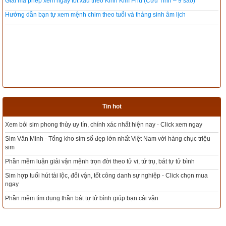
Giải mã phép xem ngày tốt xấu theo Kinh Kim Phù (Cửu Tinh – 9 sao)
Hướng dẫn bạn tự xem mệnh chim theo tuổi và tháng sinh âm lịch
Tin hot
Click xem ngay
Tổng kho sim phong thủy - Sim hợp tuổi - Sim hợp mệnh giá rẻ 
i hàng chục triệu
Xem bói sim phong thủy theo khoa học tử vi, tứ trụ chính xác n
t tự tử bình
Mua sim Thần tài, Thần tài theo bạn! Giao sim miễn phí
 - Click chọn mua
Xem ngày đẹp - chọn ngày tốt khởi sự theo kinh dịch chính xác
Tổng Kho Sim Năm sinh 0x - 9x - 8x -7x -6x giá rẻ nhất thị trườ
ngay