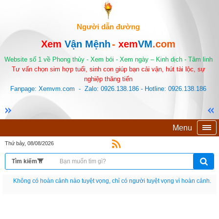
Người dẫn đường
Xem
Vận Mệnh
-
xem
VM
.com
Website số 1 về Phong thủy - Xem bói - Xem ngày – Kinh dịch - Tâm linh
Tư vấn chọn sim hợp tuổi, sinh con giúp bạn cải vận, hút tài lộc, sự
nghiệp thăng tiến
Fanpage: Xemvm.com - Zalo: 0926.138.186 - Hotline: 0926.138.186
Menu
Thứ bảy, 08/08/2026
Nếu như không chịu học tập thì cho dù đi vạn dặm đường cũng chỉ là anh đưa
thư.