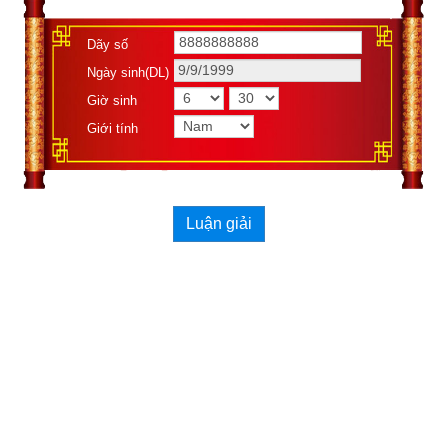
Dãy số
Ngày sinh(DL)
Giờ sinh
Giới tính
Luận giải