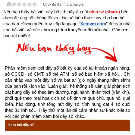
Click để đánh giá bài viết
Nếu bạn thấy bài viết này bổ ích hãy ấn nút 
chia sẻ (share) 
bên 
- Dịch vụ mở số tài khoản trùng với số điện thoại: miễn phí
dưới để ủng hộ chúng tôi và chia sẻ kiến thức hay cho bạn bè 
của bạn. Đừng quên truy cập fanpage
“
Xemvm.com
” để cập nhật 
- Dịch vụ mở số tài khoản trùng với ngày tháng năm sinh (8 
các bài viết và các chương trình khuyến mãi mới nhất. Cám ơn 
số): miễn phí
bạn rất nhiều!
- Dịch vụ mở số tài khoản trùng với CMT, CCCD: miễn phí
- Dịch vụ mở số tài khoản tự chọn (có thu phí): chọn được tất 
cả các số chỉ có ngân hàng MB, SHB và VP bank còn các 
Phần mềm xem bói dãy số bất kỳ của số tài khoản ngân hàng, 
ngân hàng khác chỉ cho chọn một vài số như sau: Vietinbank 
số CCCD, số CMT, số thẻ ATM, số sổ bảo hiểm xã hội… Chỉ 
cần nhập vào một dãy số và bát tự (giờ ngày tháng năm sinh) 
(tối đa 9 số trong 12 số, MSB (tối đa 6 số trong 12 số), OCB 
của bạn rồi kích vào “Luận giải”, hệ thống sẽ luận giải phân tích 
(tối đa 9 số trong 16 số), TPBank (tối đa 3 số trong 11 số), 
cát hung dãy số theo âm dương, ngũ hành, thiên thời (vận khí), 
Nam A Bank (tối đa 6 số trong 16 số), PG Bank (tối đa 10 số 
phối quẻ theo mai hoa dịch số để tính ra quẻ chủ, quẻ hỗ, quẻ 
biến, hào động, tính tổng nút dãy số, tính hung cát 4 số cuối 
trong 13 số), Sacombank (tối đa 4 số trong 12 số), SCB (tối đa 
theo 81 linh số… Hãy thử một lần để cảm nhận sự khác biệt so 
10 số trong 11 số), LienVietPostBank (tối đa 10 số trong 12 
với các phần mềm xem bói dãy số khác.
số), PVcomBank (tối đa 9 số trong 12 số),  Oceanbank (tối đa 
Xem bói dãy số
4 số trong 17 số).