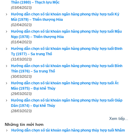
Thân (1980) – Thạch lựu Mộc
(03/04/2023)
Hướng dẫn chọn số tài khoản ngân hàng phong thủy hợp tuổi Kỷ
Mùi (1979) – Thiên thượng Hỏa
(02/04/2023)
Hướng dẫn chọn số tài khoản ngân hàng phong thủy hợp tuổi Mậu
Ngọ (1978) – Thiên thượng Hỏa
Tân Dậu
 (
辛酉)
 là kết hợp thứ 58 trong hệ thống đánh số 
Can 
(01/04/2023)
Chi
 của người Á Đông. Nó được kết hợp từ
Thiên can Tân
Hướng dẫn chọn số tài khoản ngân hàng phong thủy hợp tuổi Đinh
Tỵ (1977) – Sa trung Thổ
(Số thứ tự 8 - Âm Kim) và
Địa chi Dậu
 (Số thứ tự 10 - Âm 
(31/03/2023)
Kim).
Tuổi Tân Dậu
 có Xương CON GÀ, Tướng tinh CON 
Hướng dẫn chọn số tài khoản ngân hàng phong thủy hợp tuổi Bính
CHÓ, vận số
Long Tàng Chi Kê
 (Gà trong lồng).
Thìn (1976) – Sa trung Thổ
(30/03/2023)
Theo
bảng tra mệnh cung phi bát trạch
 thì Tuổi Tân Dậu 1981 
Hướng dẫn chọn số tài khoản ngân hàng phong thủy hợp tuổi Ất
Mão (1975) – Đại khê Thủy
nam có mệnh số 1 –
Nhất Bạch
 – Cung phi là cung Khảm 
(29/03/2023)
thuộc nhóm
Đông Tứ Trạch
 (Đông Tứ Mệnh) nên chọn vợ có 
Hướng dẫn chọn số tài khoản ngân hàng phong thủy hợp tuổi Giáp
Dần (1974) – Đại khê Thủy
cung mệnh Khảm (Số 1), Chấn (số 3), Tốn (số 4), Ly (Số 9) 
(28/03/2023)
và các hướng tốt là Chính Bắc, Chính Đông, Chính Nam, 
Xem tiếp...
Đông Nam. Tránh chọn vợ thuộc nhóm
Tây Tứ Trạch
 có cung 
Những tin mới hơn
mệnh Khôn (Số 2), Càn (Số 6), Đoài (số 7), Cấn (số 8) và các 
Hướng dẫn chọn số tài khoản ngân hàng phong thủy hợp tuổi Nhâm