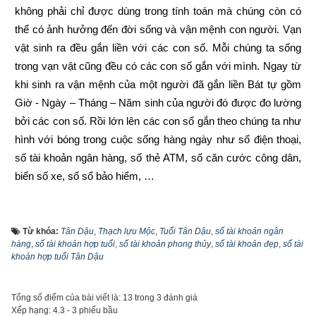
không phải chỉ được dùng trong tính toán mà chúng còn có 
thể có ảnh hưởng đến đời sống và vận mệnh con người. Vạn 
vật sinh ra đều gắn liền với các con số. Mỗi chúng ta sống 
trong vạn vật cũng đều có các con số gắn với mình. Ngay từ 
khi sinh ra vận mệnh của một người đã gắn liền Bát tự gồm 
Giờ - Ngày – Tháng – Năm sinh của người đó được đo lường 
bởi các con số. Rồi lớn lên các con số gắn theo chúng ta như 
hình với bóng trong cuộc sống hàng ngày như số điện thoại, 
số tài khoản ngân hàng, số thẻ ATM, số căn cước công dân, 
biển số xe, số sổ bảo hiểm, …
Trước đây khi đăng ký tài khoản ngân hàng thì khách hàng 
được ngân hàng cấp số tài khoản ngẫu nhiên từ 7 đến 17 số 
Từ khóa:
Tân Dậu
,
Thạch lựu Mộc
,
Tuổi Tân Dậu
,
số tài khoản ngân
tùy thuộc vào từng ngân hàng, vì là ngẫu nhiên nên không 
hàng
,
số tài khoản hợp tuổi
,
số tài khoản phong thủy
,
số tài khoản đẹp
,
số tài
khoản hợp tuổi Tân Dậu
theo qui luật nào cả và rất khó nhớ. Tuy nhiên cùng với sự 
phát triển của công nghệ, từ năm 2021 hầu hết các ngân hàng 
đã cho phép khách hàng tự chọn số tài khoản theo ý thích 
Tổng số điểm của bài viết là: 13 trong 3 đánh giá
Xếp hạng:
4.3
-
3
phiếu bầu
như sau: