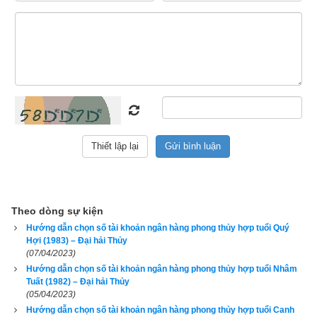
này dùng thì lại thấy vận số càng lúc càng suy, bán đi cho 
người khác thì chủ mới dùng lại thấy công việc ngày càng 
may mắn thuận lợi hơn, đó là bởi vì số điện thoại đó khắc với 
tuổi của chủ cũ và hợp với tuổi của chủ mới. Như vậy tiêu chí 
để chọn số tài khoản ngân hàng đầu tiên phải là hợp tuổi, tiếp 
đến mới là có phong thủy tốt, rồi cuối cùng mới là
số tài khoản 
đẹp
.
1. Hướng dẫn chọn số tài khoản có ngũ hành hợp tuổi 
1981 Tân Dậu (
辛酉
)
Theo dòng sự kiện
Hướng dẫn chọn số tài khoản ngân hàng phong thủy hợp tuổi Quý
Hợi (1983) – Đại hải Thủy
(07/04/2023)
Hướng dẫn chọn số tài khoản ngân hàng phong thủy hợp tuổi Nhâm
Tuất (1982) – Đại hải Thủy
(05/04/2023)
Hướng dẫn chọn số tài khoản ngân hàng phong thủy hợp tuổi Canh