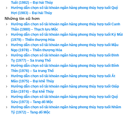
Tuất (1982) – Đại hải Thủy
hướng xấu là Đông Bắc, Chính Tây, Tây Bắc, Tây Nam.
Hướng dẫn chọn số tài khoản ngân hàng phong thủy hợp tuổi Quý
Hợi (1983) – Đại hải Thủy
Xem chi tiết luận tính cách, bảng cửu cung phi tinh, hướng tốt 
Những tin cũ hơn
xấu, Bảng phối cung phi vợ chồng của mệnh Số 1 – Nhất 
Hướng dẫn chọn số tài khoản ngân hàng phong thủy hợp tuổi Canh
Thân (1980) – Thạch lựu Mộc
Bạch –
bát trạch cung khảm
 qua bài viết sau: “
Luận giải phong 
Hướng dẫn chọn số tài khoản ngân hàng phong thủy hợp tuổi Kỷ Mùi
thủy người có mệnh bát trạch cung khảm - Nhất Bạch (Số 1)
”
(1979) – Thiên thượng Hỏa
Hướng dẫn chọn số tài khoản ngân hàng phong thủy hợp tuổi Mậu
Ngọ (1978) – Thiên thượng Hỏa
Theo
bảng tra mệnh cung phi bát trạch
 thì Tuổi Tân Dậu 1981 
Hướng dẫn chọn số tài khoản ngân hàng phong thủy hợp tuổi Đinh
nữ có mệnh Số 8 –
Bát Bạch
 – Cung phi là cung Cấn thuộc 
Tỵ (1977) – Sa trung Thổ
nhóm
Tây Tứ Trạch
 (Tây Tứ Mệnh) nên chọn chồng có cung 
Hướng dẫn chọn số tài khoản ngân hàng phong thủy hợp tuổi Bính
Thìn (1976) – Sa trung Thổ
mệnh Khôn (Số 2), Càn (Số 6), Đoài (số 7), Cấn (số 8) và các 
Hướng dẫn chọn số tài khoản ngân hàng phong thủy hợp tuổi Ất
hướng tốt là Đông Bắc, Chính Tây, Tây Bắc, Tây Nam. Tránh 
Mão (1975) – Đại khê Thủy
Hướng dẫn chọn số tài khoản ngân hàng phong thủy hợp tuổi Giáp
chọn chồng thuộc nhóm
Đông Tứ Trạch
 có cung mệnh Khảm 
Dần (1974) – Đại khê Thủy
(Số 1), Chấn (số 3), Tốn (số 4), Ly (Số 9) và các hướng xấu là 
Hướng dẫn chọn số tài khoản ngân hàng phong thủy hợp tuổi Quý
Sửu (1973) – Tang đố Mộc
Chính Bắc, Chính Đông, Chính Nam, Đông Nam.
Hướng dẫn chọn số tài khoản ngân hàng phong thủy hợp tuổi Nhâm
Tý (1972) – Tang đố Mộc
Xem chi tiết luận tính cách, bảng cửu cung phi tinh, hướng tốt 
xấu, Bảng phối cung phi vợ chồng của mệnh Số 8 – Bát Bạch 