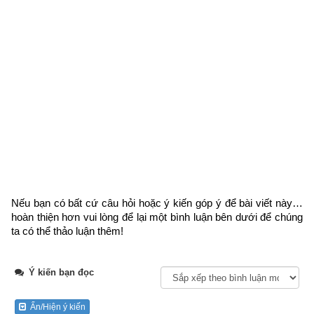
Ngày cần xem
Ngày khởi sự (DL)
Giờ khởi sự
Xem ngày
Tổng quan về quẻ dịch số 47 trong
64 quẻ Kinh dịch
 – Quẻ 
Nếu bạn có bất cứ câu hỏi hoặc ý kiến góp ý để bài viết này… 
Trạch Thủy Khốn là một trong 8 quẻ thuộc nhóm cung Đoài 
hoàn thiện hơn vui lòng
 để lại một bình luận bên dưới để chúng 
(
Thuần Đoài
,
Trạch Thủy Khốn
,
Trạch Địa Tụy
,
Trạch Sơn 
ta có thể thảo luận thêm!
Hàm
,
Thủy Sơn Kiển
,
Địa Sơn Khiêm
,
Lôi Sơn Tiểu Quá
,
Lôi 
Trạch Quy Muội
) nên có các đặc trưng sau: có số cung Lạc 
Thư là 7, đại biểu phương chính Tây, ngũ hành Kim, thời gian 
Ý kiến bạn đọc
ứng với giao thời của Đông và Xuân. Có số 4 và 9 là 2 số 
“sinh thành” của Hành Kim bản mệnh của Quẻ Đoài. Can 
Ẩn/Hiện ý kiến