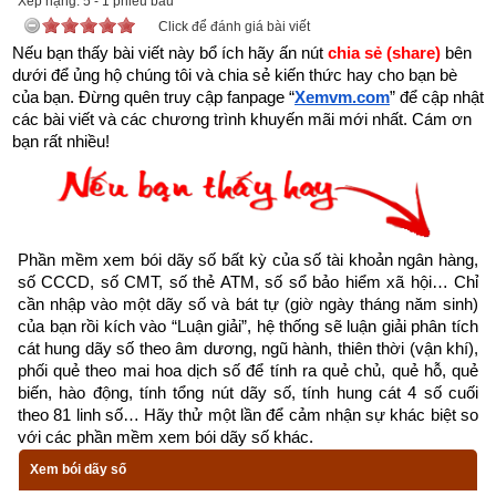
Xếp hạng:
5
-
1
phiếu bầu
Click để đánh giá bài viết
Nếu bạn thấy bài viết này bổ ích hãy ấn nút 
chia sẻ (share) 
bên 
dưới để ủng hộ chúng tôi và chia sẻ kiến thức hay cho bạn bè 
của bạn. Đừng quên truy cập fanpage
“
Xemvm.com
” để cập nhật 
các bài viết và các chương trình khuyến mãi mới nhất. Cám ơn 
bạn rất nhiều!
Kinh dịch là gì? Nguồn gốc kinh dịch
Kinh Dịch là một bộ thiên cổ kì thư. Đa số cho rằng Kinh Dịch 
chỉ để xem bói hay đoán biết vận mệnh của ai đó là hiểu biết 
Phần mềm xem bói dãy số bất kỳ của số tài khoản ngân hàng, 
rất sơ khai và nông cạn. Vậy
Kinh Dịch là gì
?
số CCCD, số CMT, số thẻ ATM, số sổ bảo hiểm xã hội… Chỉ 
cần nhập vào một dãy số và bát tự (giờ ngày tháng năm sinh) 
“Kinh” có thể hiểu là lời dạy bảo của Thần Phật, Thánh 
của bạn rồi kích vào “Luận giải”, hệ thống sẽ luận giải phân tích 
nhân, để điểm hóa cho con người. Ví dụ: Kinh Phật, 
cát hung dãy số theo âm dương, ngũ hành, thiên thời (vận khí), 
Kinh Thánh, Đạo Đức Kinh,…
phối quẻ theo mai hoa dịch số để tính ra quẻ chủ, quẻ hỗ, quẻ 
biến, hào động, tính tổng nút dãy số, tính hung cát 4 số cuối 
“Dịch” là biểu thị cho quá trình phát triển của mọi sinh 
theo 81 linh số… Hãy thử một lần để cảm nhận sự khác biệt so 
mệnh, vạn sự, vạn vật từ lúc khởi nguyên cho đến lúc 
với các phần mềm xem bói dãy số khác.
kết thúc; tuần hoàn theo một quy luật cái mà Lão Tử gọi 
Xem bói dãy số
là Đạo, Phật gọi là Pháp.