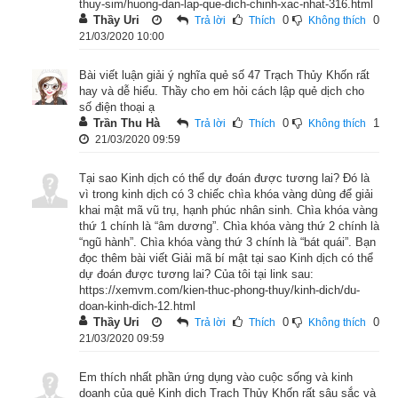
thuy-sim/huong-dan-lap-que-dich-chinh-xac-nhat-316.html
Thầy Uri
0
0
Trả lời
Thích
Không thích
21/03/2020 10:00
Bài viết luận giải ý nghĩa quẻ số 47 Trạch Thủy Khốn rất
hay và dễ hiểu. Thầy cho em hỏi cách lập quẻ dịch cho
số điện thoại ạ
Trần Thu Hà
0
1
Trả lời
Thích
Không thích
21/03/2020 09:59
Tại sao Kinh dịch có thể dự đoán được tương lai? Đó là
vì trong kinh dịch có 3 chiếc chìa khóa vàng dùng để giải
khai mật mã vũ trụ, hạnh phúc nhân sinh. Chìa khóa vàng
thứ 1 chính là “âm dương”. Chìa khóa vàng thứ 2 chính là
“ngũ hành”. Chìa khóa vàng thứ 3 chính là “bát quái”. Bạn
đọc thêm bài viết Giải mã bí mật tại sao Kinh dịch có thể
dự đoán được tương lai? Của tôi tại link sau:
https://xemvm.com/kien-thuc-phong-thuy/kinh-dich/du-
doan-kinh-dich-12.html
Thầy Uri
0
0
Trả lời
Thích
Không thích
21/03/2020 09:59
Em thích nhất phần ứng dụng vào cuộc sống và kinh
doanh của quẻ Kinh dịch Trạch Thủy Khốn rất sâu sắc và