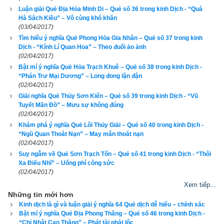
Luận giải Quẻ Địa Hỏa Minh Di – Quẻ số 36 trong kinh Dịch - “Quá
Hà Sách Kiều” – Vô cùng khó khăn
(03/04/2017)
Tìm hiểu ý nghĩa Quẻ Phong Hỏa Gia Nhân – Quẻ số 37 trong kinh
Quẻ Trạch Thủy Khốn tốt hay xấu?
Dịch - “Kính Lí Quan Hoa” – Theo đuổi ảo ảnh
(02/04/2017)
"Tiểu nhân thương lượng, bắt chim sẻ,
Bật mí ý nghĩa Quẻ Hỏa Trạch Khuê – Quẻ số 38 trong kinh Dịch -
“Phán Trư Mại Dương” – Long đong lận đận
Đã đặt thang rồi, rút cọc đi.
(02/04/2017)
Giải nghĩa Quẻ Thủy Sơn Kiển – Quẻ số 39 trong kinh Dịch - “Vũ
Khăng khăng mồm nói, đi săn bắt,
Tuyết Mãn Đồ” – Mưu sự không đúng
(02/04/2017)
Cản phá bên trong khó mà ngờ."
Khám phá ý nghĩa Quẻ Lôi Thủy Giải – Quẻ số 40 trong kinh Dịch -
“Ngũ Quan Thoát Nạn” – May mắn thoát nạn
Truyện cổ:
 Ngày xưa, Bàng Đức chạy sang quân Tào, muốn 
(02/04/2017)
lập công báo đáp, gieo phải quẻ này. Quả nhiên, Bàng Đức ra 
Suy ngẫm về Quẻ Sơn Trạch Tổn – Quẻ số 41 trong kinh Dịch - “Thôi
trận đánh nhau với Quan Công bị Vu Cấm ngấm ngăn cản 
Xa Điếu Nhĩ” – Uổng phí công sức
(02/04/2017)
không thể thành công. Đúng là ứng với quẻ “Cắm cọc rút 
Xem tiếp...
thang”, thật là “tình trạng bất ổn”.
Những tin mới hơn
Kinh dịch là gì và luận giải ý nghĩa 64 Quẻ dịch dễ hiểu – chính xác
Lời bàn
: 
Qua việc làm mới biết kẻ hay người dở. Kẻ hay làm 
Bật mí ý nghĩa Quẻ Địa Phong Thăng – Quẻ số 46 trong kinh Dịch -
ăn trọng chữ tín, còn người dở làm ẩu, làm bừa, làm qua quýt, 
“Chỉ Nhật Cao Thăng” – Phát tài phát lộc