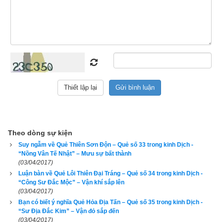
người lương thiện khó sống, người quân tử bị bao vây, vô 
hiệu hóa, công danh sự nghiệp khó thành, phải kiên nhẫn chờ 
thời, phải lấy sự nhẫn nhục bên ngoài để giữ cái chí bên trong. 
Kinh doanh thì tài vận không đến, nợ nần chồng chất, Công 
việc khó tìm, xuất hành bất lợi, kiện tụng thua thiệt, thi cử khó 
đỗ. Nếu không may bị bệnh thì dễ nặng lên, hao tiền tốn của. 
Tình yêu dễ bị lừa đảo, hôn nhân không thuận lợi.
3. Lời thơ của quẻ Trạch Thủy Khốn
Theo dòng sự kiện
Suy ngẫm về Quẻ Thiên Sơn Độn – Quẻ số 33 trong kinh Dịch -
“Nồng Vân Tế Nhật” – Mưu sự bất thành
(03/04/2017)
Luận bàn về Quẻ Lôi Thiên Đại Tráng – Quẻ số 34 trong kinh Dịch -
“Công Sư Đắc Mộc” – Vận khí sắp lên
(03/04/2017)
Bạn có biết ý nghĩa Quẻ Hỏa Địa Tấn – Quẻ số 35 trong kinh Dịch -
“Sư Địa Đắc Kim” – Vận đỏ sắp đến
(03/04/2017)