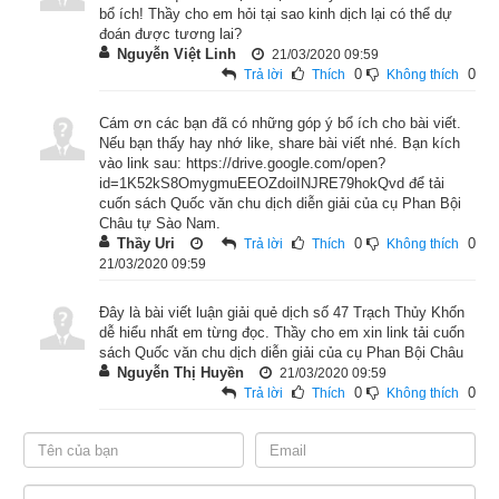
bổ ích! Thầy cho em hỏi tại sao kinh dịch lại có thể dự
đoán được tương lai?
Nguyễn Việt Linh
21/03/2020 09:59
0
0
Trả lời
Thích
Không thích
Cám ơn các bạn đã có những góp ý bổ ích cho bài viết.
Nếu bạn thấy hay nhớ like, share bài viết nhé. Bạn kích
vào link sau: https://drive.google.com/open?
Lời
giải quẻ kinh dịch
Trạch Thủy Khốn: “Khốn” có nghĩa là 
id=1K52kS8OmygmuEEOZdoiINJRE79hokQvd để tải
“khốn đốn”, “không thể phấn chấn”, “không thể thoát ra khỏi 
cuốn sách Quốc văn chu dịch diễn giải của cụ Phan Bội
cảnh bị sa lầy”. Vì vậy, nó có hình tượng bẫy chim đặt thang 
Châu tự Sào Nam.
Thầy Uri
0
0
Trả lời
Thích
Không thích
nhưng lại rút cọc. "Toát": cầm, "Thê": thang, "Trừu": rút, "Can": 
21/03/2020 09:59
cọc. “Toát thê trừu can”: đặt thang rút cọc là chuyện hai người 
bàn nhau bắt chim sẻ, đã đặt thang rồi, song lại rút cọc đi, 
Đây là bài viết luận giải quẻ dịch số 47 Trạch Thủy Khốn
dễ hiểu nhất em từng đọc. Thầy cho em xin link tải cuốn
trong lòng hoảng hốt không yên. Kẻ gieo phải quẻ này có điềm 
sách Quốc văn chu dịch diễn giải của cụ Phan Bội Châu
“Tình trạng bất ổn”.
Nguyễn Thị Huyền
21/03/2020 09:59
0
0
Trả lời
Thích
Không thích
Như vậy Quẻ Trạch Thủy Khốn có điềm “Tình trạng bất ổn” là 
quẻ hơi xấu trong kinh dịch. 
uẻ Khốn thì thời vận xấu, cái tiêu 
cực chiếm ưu thế, cái tích cực bị lấn át, thời đại mà những 