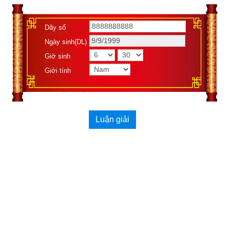
Như vậy Kinh Dịch chính là biểu thị của Đạo, là đạo lý hữu 
Dãy số
hạn có thể cấp cho con người mà Thần Phật qua đó giảng về 
sự huyền diệu của sinh mệnh, sự vô tận vĩnh hằng của vũ trụ, 
Ngày sinh(DL)
và quan trọng nhất là làm thế nào để sống đạt tiêu chuẩn có 
Giờ sinh
thể đắc Đạo. Vì Kinh Dịch to lớn như vậy, nên người trong tiểu 
Giới tính
Đạo thì tìm thấy trong Kinh Dịch phương pháp bói mệnh, xem 
phong thủy, trừ tà. Người trung Đạo thì thấy trong đó có binh 
pháp, đạo trị quốc… Ai cũng cho rằng điều mình hiểu là đúng, 
Luận giải
vì thế từ cổ chí kim sách
Kinh Dịch luận giải
 và ứng dụng 
Kinh Dịch nhiều không kể hết. Xem thêm bài viết “
Tìm hiểu về 
nguồn gốc thực sự của kinh dịch
” để hiểu rõ về lịch sử kinh 
dịch.
Xem ngày tốt xấu theo kinh dịch