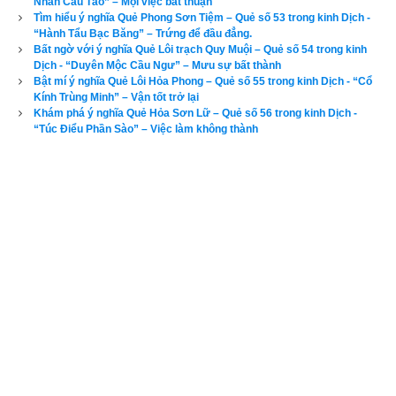
Nhân Cấu Táo” – Mọi việc bất thuận
Tìm hiểu ý nghĩa Quẻ Phong Sơn Tiệm – Quẻ số 53 trong kinh Dịch -
“Hành Tẩu Bạc Băng” – Trứng để đầu đẳng.
Xem bói sim
Bất ngờ với ý nghĩa Quẻ Lôi trạch Quy Muội – Quẻ số 54 trong kinh
Dịch - “Duyên Mộc Cầu Ngư” – Mưu sự bất thành
Bật mí ý nghĩa Quẻ Lôi Hỏa Phong – Quẻ số 55 trong kinh Dịch - “Cổ
4. Ứng dụng quẻ Trạch Thủy Khốn vào cuộc sống, kinh 
Kính Trùng Minh” – Vận tốt trở lại
doanh
Khám phá ý nghĩa Quẻ Hỏa Sơn Lữ – Quẻ số 56 trong kinh Dịch -
“Túc Điểu Phần Sào” – Việc làm không thành
Ứng dụng
Quẻ Trạch Thủy Khốn
 trong cuộc sống: Thánh 
nhân mượn quẻ Khốn nhắc nhở chúng ta biết đang ở thời 
khốn khó, có nói đúng cũng chẳng ai tin điều mình nói. Tốt 
nhất là nên im lặng, vì càng nói càng khốn cùng, càng cố thoát 
ra khỏi cảnh khốn khó càng khốn khó. Chỉ có thời gian mới 
giải thoát được cảnh khốn khó.
Đọc đến đây các bạn đã biết được Quẻ Trạch Thủy Khốn là 
quẻ tốt hay quẻ xấu và cách ứng dụng quẻ này vào trong 
cuộc sống, kinh doanh
. Để xem luận giải ý nghĩa các quẻ dịch 
khác vui lòng chọn tên quẻ ở bên dưới rồi kích vào 
Luận giải
.