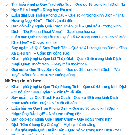
cốt cho xong việc lấy tiền làm xong.
Tìm hiểu ý nghĩa Quẻ Trạch Địa Tụy – Quẻ số 45 trong kinh Dịch “Lí
Ngư Biến Long” – Rồng bay lên trời
Nếu số điện thoại của bạn có Quẻ Trạch Thủy Khốn thì hơi 
Luận giải Quẻ Thiên Phong Cấu – Quẻ số 44 trong kinh Dịch - “Tha
Hương Ngộ Hữu” – Thời vận đã đến
xấu.
Để biết số điện thoại của bạn gieo được quẻ nào, có hợp 
Bạn có biết ý nghĩa Quẻ Trạch Thiên Quải – Quẻ số 43 trong kinh
tuổi, hợp phong thủy với bạn hay không? hãy kiểm tra ngay 
Dịch - “Du Phong Thoát Võng” – Gặp hung hoá cát
với công cụ
xem bói sim
 số 1 hiện nay được lập bởi chuyên 
Luận bàn Quẻ Phong Lôi Ích – Quẻ số 42 trong kinh Dịch - “Khô Mộc
gia phong thủy của chúng tôi ở bên dưới.
Khai Hoa” – Bĩ cực vinh lai
Suy ngẫm về Quẻ Sơn Trạch Tổn – Quẻ số 41 trong kinh Dịch - “Thôi
Xa Điếu Nhĩ” – Uổng phí công sức
Khám phá ý nghĩa Quẻ Lôi Thủy Giải – Quẻ số 40 trong kinh Dịch -
“Ngũ Quan Thoát Nạn” – May mắn thoát nạn
Xem bói sim
Giải nghĩa Quẻ Thủy Sơn Kiển – Quẻ số 39 trong kinh Dịch - “Vũ
Tuyết Mãn Đồ” – Mưu sự không đúng
Những tin cũ hơn
Khám phá ý nghĩa Quẻ Thủy Phong Tỉnh – Quẻ số 48 trong kinh Dịch
- “Khô Tỉnh Sinh Tuyền ” – Vận tốt đã đến
Số điện thoại
Suy ngẫm về Quẻ Trạch Hỏa Cách – Quẻ số 49 trong kinh Dịch -
Ngày sinh(DL)
“Hán Miêu Đắc Thuỷ” – Vận tốt đã đến
Luận bàn về Quẻ Hỏa Phong Đỉnh – Quẻ số 50 trong kinh Dịch -
Giờ sinh
“Ngư Ông Đắc Lợi” – Nhất cử lưỡng tiện
Giới tính
Bạn có biết ý nghĩa Quẻ Thuần Chấn – Quẻ số 51 trong kinh
Dịch“Kim Chung Dạ Chàng” – Mọi sự thành công
Luận giải nghĩa Quẻ Thuần Cấn – Quẻ số 52 trong kinh Dịch - “Ải