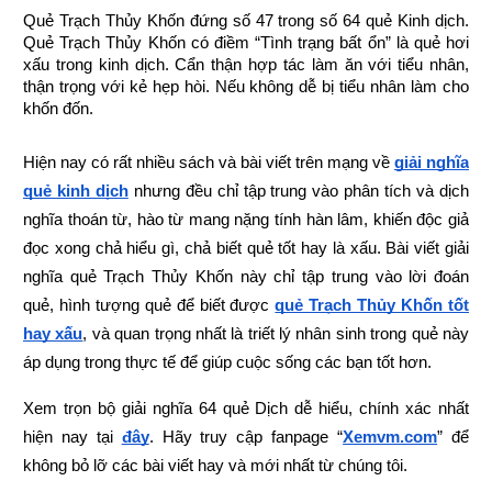
Quẻ Trạch Thủy Khốn đứng số 47 trong số 64 quẻ Kinh dịch. 
Quẻ Trạch Thủy Khốn có điềm “Tình trạng bất ổn” là quẻ hơi 
xấu trong kinh dịch. Cẩn thận hợp tác làm ăn với tiểu nhân, 
thận trọng với kẻ hẹp hòi. Nếu không dễ bị tiểu nhân làm cho 
khốn đốn.
Hiện nay có rất nhiều sách và bài viết trên mạng về
giải nghĩa 
quẻ kinh dịch
 nhưng đều chỉ tập trung vào phân tích và dịch 
nghĩa thoán từ, hào từ mang nặng tính hàn lâm, khiến độc giả 
đọc xong chả hiểu gì, chả biết quẻ tốt hay là xấu. Bài viết giải 
nghĩa quẻ Trạch Thủy Khốn này chỉ tập trung vào lời đoán 
quẻ, hình tượng quẻ để biết được
quẻ Trạch Thủy Khốn tốt 
hay xấu
, và quan trọng nhất là triết lý nhân sinh trong quẻ này 
áp dụng trong thực tế để giúp cuộc sống các bạn tốt hơn.
Xem trọn bộ giải nghĩa 64 quẻ Dịch dễ hiểu, chính xác nhất 
hiện nay tại
đây
.
Hãy truy cập fanpage “
Xemvm.com
” để 
không bỏ lỡ các bài viết hay và mới nhất từ chúng tôi.