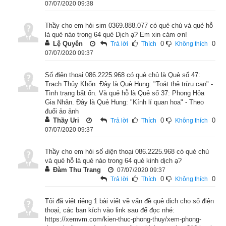
07/07/2020 09:38
Theo Tự Quái
thì Thăng quá sẽ bị khốn.
Quẻ Trạch Thủy 
Khốn
 có Hạ quái (Nội quái) là: ☵ (
坎
 kan3) Khảm hay Nước 
Thầy cho em hỏi sim 0369.888.077 có quẻ chủ và quẻ hỗ
là quẻ nào trong 64 quẻ Dịch ạ? Em xin cám ơn!
(
水
). Thượng quái (Ngoại quái) là: ☱ (
兌
 dui4) Đoài hay Đầm 
Lệ Quyên
0
0
Trả lời
Thích
Không thích
(
澤
) nên là quẻ “tương sinh”. Nước ở trên đầm là đầm có 
07/07/2020 09:37
nước, ở đây nước lại ở dưới đầm, có nghĩa là đầm cạn nước, 
như thế là gian nan vì thiếu nước. Toàn bộ quẻ đều chỉ các 
Số điện thoại 086.2225.968 có quẻ chủ là Quẻ số 47:
Trạch Thủy Khốn. Đây là Quẻ Hung: "Toát thê trừu can" -
mức độ khác nhau của sự khốn quẫn,tình trạng khốn quẫn 
Tình trạng bất ổn. Và quẻ hỗ là Quẻ số 37: Phong Hỏa
của người quân tử bị những kẻ tiểu nhân che lấp, áp chế, 
Gia Nhân. Đây là Quẻ Hung: "Kính lí quan hoa" - Theo
đuổi ảo ảnh
hành hạ. Trong tình thế đó thì sự nhẫn nhục để giữ lòng ngay 
Thầy Uri
0
0
Trả lời
Thích
Không thích
thẳng và cái chí thâm sâu của mình là quan trọng, không thể 
07/07/2020 09:37
quá cương mà phải lấy sự làm đẹp lòng của quẻ Đoài ngoại 
Thầy cho em hỏi số điện thoại 086.2225.968 có quẻ chủ
kết hợp với đức nhu thuận của quẻ Khảm nội mới là 
và quẻ hỗ là quẻ nào trong 64 quẻ kinh dịch ạ?
thượngsách. Để xem chi tiết luận giải Tượng quẻ, thoán từ, 
Đàm Thu Trang
07/07/2020 09:37
0
0
Trả lời
Thích
Không thích
thoán truyện quẻ Trạch Thủy Khốn mời độc giả xem bài viết 
“
Gieo được quẻ Trạch Thủy Khốn là cát hay hung - Giải nghĩa 
Tôi đã viết riêng 1 bài viết về vấn đề quẻ dịch cho số điện
lời hào và lời quẻ số 47
”
thoại, các bạn kích vào link sau để đọc nhé:
https://xemvm.com/kien-thuc-phong-thuy/xem-phong-