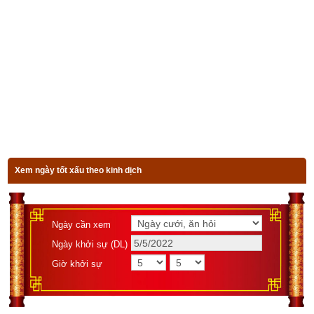
Luận giải 64 quẻ kinh dịch
Quẻ chủ
Hào động
Xem ngày tốt xấu theo kinh dịch
Luận giải
Bài viết 
Giải nghĩa Quẻ Trạch Thủy Khốn  – Quẻ số 47 trong 
Ngày cần xem
kinh Dịch
 có tham khảo kiến thức của một số sách và website 
Ngày khởi sự (DL)
sau đây:
Giờ khởi sự
Quốc văn chu dịch diễn giải của cụ Phan Bội Châu tự 
Sào Nam.