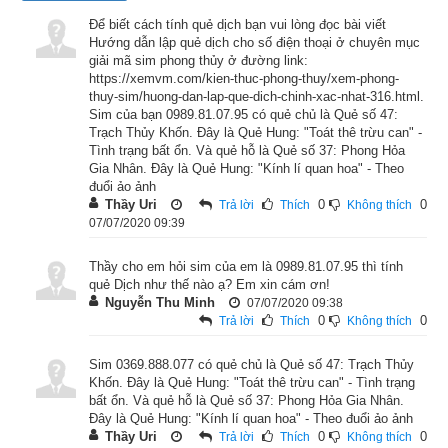
tương ứng là Canh và Chi tương ứng là Dậu. Độc giả tìm hiểu 
Để biết cách tính quẻ dịch bạn vui lòng đọc bài viết
sâu hơn ở bài viết “
Ý nghĩa tượng vạn vật của nhóm quẻ Đoài 
Hướng dẫn lập quẻ dịch cho số điện thoại ở chuyên mục
trong chiêm bói dịch
”.
giải mã sim phong thủy ở đường link:
https://xemvm.com/kien-thuc-phong-thuy/xem-phong-
thuy-sim/huong-dan-lap-que-dich-chinh-xac-nhat-316.html.
2. Quẻ Trạch Thủy Khốn tốt hay xấu?
Sim của bạn 0989.81.07.95 có quẻ chủ là Quẻ số 47:
Trạch Thủy Khốn. Đây là Quẻ Hung: "Toát thê trừu can" -
Tình trạng bất ổn. Và quẻ hỗ là Quẻ số 37: Phong Hỏa
Gia Nhân. Đây là Quẻ Hung: "Kính lí quan hoa" - Theo
đuổi ảo ảnh
Thầy Uri
0
0
Trả lời
Thích
Không thích
07/07/2020 09:39
Thầy cho em hỏi sim của em là 0989.81.07.95 thì tính
quẻ Dịch như thế nào ạ? Em xin cám ơn!
Nguyễn Thu Minh
07/07/2020 09:38
0
0
Trả lời
Thích
Không thích
Sim 0369.888.077 có quẻ chủ là Quẻ số 47: Trạch Thủy
Khốn. Đây là Quẻ Hung: "Toát thê trừu can" - Tình trạng
Giải nghĩa quẻ Trạch Thủy Khốn
bất ổn. Và quẻ hỗ là Quẻ số 37: Phong Hỏa Gia Nhân.
Đây là Quẻ Hung: "Kính lí quan hoa" - Theo đuổi ảo ảnh
Thầy Uri
0
0
Trả lời
Thích
Không thích
Tiếp sau quẻ Thăng, là quẻ Khốn. Tại sao lại gọi là Khốn?  