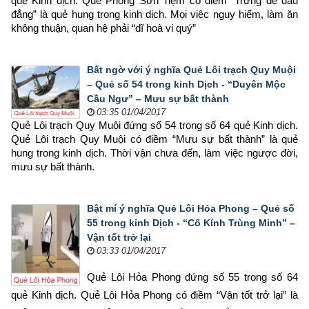
quẻ Kinh dịch. Quẻ Phong Sơn Tiệm có điềm “Trứng để đầu 
đẳng” là quẻ hung trong kinh dịch. Mọi việc nguy hiểm, làm ăn 
không thuận, quan hệ phải “dĩ hoà vi quý”
Bất ngờ với ý nghĩa Quẻ Lôi trạch Quy Muội
– Quẻ số 54 trong kinh Dịch - “Duyên Mộc
Cầu Ngư” – Mưu sự bất thành
03:35 01/04/2017
Quẻ Lôi trạch Quy Muội đứng số 54 trong số 64 quẻ Kinh dịch. 
Quẻ Lôi trạch Quy Muội có điềm “Mưu sự bất thành” là quẻ 
hung trong kinh dịch. Thời vận chưa đến, làm việc ngược đời, 
mưu sự bất thành.
Bật mí ý nghĩa Quẻ Lôi Hỏa Phong – Quẻ số
55 trong kinh Dịch - “Cổ Kính Trùng Minh” –
Vận tốt trở lại
03:33 01/04/2017
Quẻ Lôi Hỏa Phong đứng số 55 trong số 64 
quẻ Kinh dịch. Quẻ Lôi Hỏa Phong có điềm “Vận tốt trở lại” là 