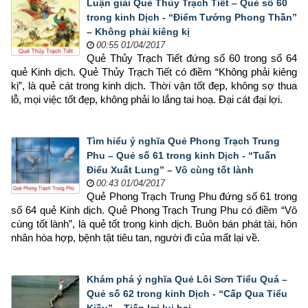
Luận giải Quẻ Thủy Trạch Tiết – Quẻ số 60
trong kinh Dịch - “Điểm Tướng Phong Thần”
– Không phải kiêng kị
00:55 01/04/2017
Quẻ Thủy Trạch Tiết đứng số 60 trong số 64 
quẻ Kinh dịch. Quẻ Thủy Trạch Tiết có điềm “Không phải kiêng 
kị”, là quẻ cát trong kinh dịch. Thời vận tốt đẹp, không sợ thua 
lỗ, mọi việc tốt đẹp, không phải lo lắng tai hoạ. Đại cát đại lợi.
Tìm hiểu ý nghĩa Quẻ Phong Trạch Trung
Phu – Quẻ số 61 trong kinh Dịch - “Tuấn
Điểu Xuất Lung” – Vô cùng tốt lành
00:43 01/04/2017
Quẻ Phong Trạch Trung Phu đứng số 61 trong 
số 64 quẻ Kinh dịch. Quẻ Phong Trạch Trung Phu có điềm “Vô 
cùng tốt lành”, là quẻ tốt trong kinh dịch. Buôn bán phát tài, hôn 
nhân hòa hợp, bệnh tật tiêu tan, người đi của mất lại về.
Khám phá ý nghĩa Quẻ Lôi Sơn Tiểu Quá –
Quẻ số 62 trong kinh Dịch - “Cấp Qua Tiểu