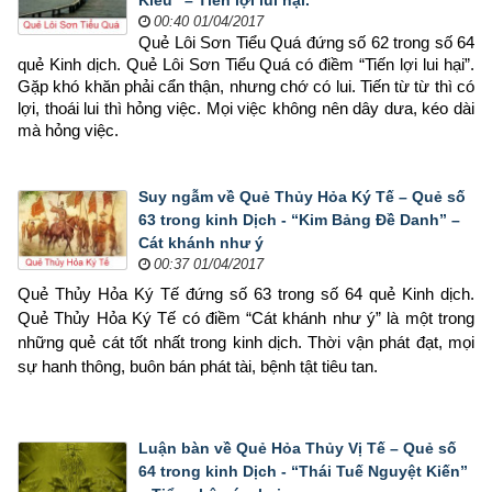
Kiều” – Tiến lợi lui hại.
00:40 01/04/2017
Quẻ Lôi Sơn Tiểu Quá đứng số 62 trong số 64 
quẻ Kinh dịch. Quẻ Lôi Sơn Tiểu Quá có điềm “Tiến lợi lui hại”. 
Gặp khó khăn phải cẩn thận, nhưng chớ có lui. Tiến từ từ thì có 
lợi, thoái lui thì hỏng việc. Mọi việc không nên dây dưa, kéo dài 
mà hỏng việc.
Suy ngẫm về Quẻ Thủy Hỏa Ký Tế – Quẻ số
63 trong kinh Dịch - “Kim Bảng Đề Danh” –
Cát khánh như ý
00:37 01/04/2017
Quẻ Thủy Hỏa Ký Tế đứng số 63 trong số 64 quẻ Kinh dịch.
Quẻ Thủy Hỏa Ký Tế có điềm “Cát khánh như ý” là một trong
những quẻ cát tốt nhất trong kinh dịch. Thời vận phát đạt, mọi
sự hanh thông, buôn bán phát tài, bệnh tật tiêu tan.
Luận bàn về Quẻ Hỏa Thủy Vị Tế – Quẻ số
64 trong kinh Dịch - “Thái Tuế Nguyệt Kiến”