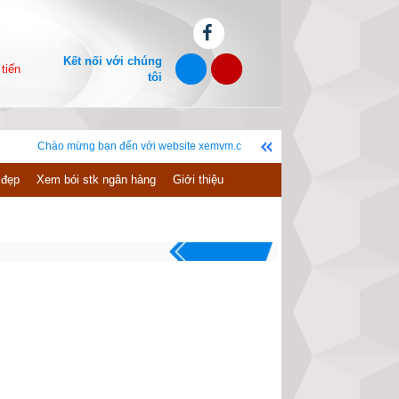
Kết nối với chúng
tiến
tôi
 mừng bạn đến với website xemvm.com, chúc bạn có những giây phút vui vẻ! Bản q
 đẹp
Xem bói stk ngân hàng
Giới thiệu