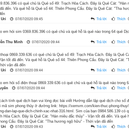
ơn ở bài viết “
Luận giải về tượng nhóm quẻ Khảm và ý nghĩa trong dự
9.836.396 có quẻ chủ là Quẻ số 49: Trạch Hỏa Cách. Đây là Quẻ Cát: "Hán m
 đã đến. Và quẻ hỗ là Quẻ số 44: Thiên Phong Cấu. Đây là Quẻ Cát: "Tha hư
đến
a Cách tốt hay xấu?
 Uri
07/07/2020 09:45
Trả lời
Thích
o em hỏi sim 0369.836.396 có quẻ chủ và quẻ hỗ là quẻ nào trong 64 quẻ D
ễn Thu Minh
07/07/2020 09:44
Trả lời
Thích
 thoại 0869.339.636 có quẻ chủ là Quẻ số 49: Trạch Hỏa Cách. Đây là Quẻ C
 Vận tốt đã đến. Và quẻ hỗ là Quẻ số 44: Thiên Phong Cấu. Đây là Quẻ Cát: 
Thời vận đã đến
 Uri
07/07/2020 09:44
Trả lời
Thích
o em hỏi số điện thoại 0869.339.636 có quẻ chủ và quẻ hỗ là quẻ nào trong 6
Quyên
07/07/2020 09:44
Trả lời
Thích
 cách tính quẻ dịch bạn vui lòng đọc bài viết Hướng dẫn lập quẻ dịch cho số 
i mã sim phong thủy ở đường link: https://xemvm.com/kien-thuc-phong-thuy
ng-dan-lap-que-dich-chinh-xac-nhat-316.html. Sim của bạn 0984.586.139 có 
ch Hỏa Cách. Đây là Quẻ Cát: "Hán miêu đắc thủy" - Vận tốt đã đến. Và quẻ 
hong Cấu. Đây là Quẻ Cát: "Tha hương ngộ hữu" - Thời vận đã đến
 Uri
07/07/2020 09:43
Trả lời
Thích