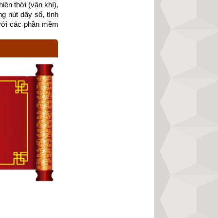
ên thời (vận khí), 
g nút dãy số, tính 
với các phần mềm 
ừ lúc khởi nguyên 
 gọi là Pháp.
gười mà Thần Phật 
an trọng nhất là 
 người trong tiểu 
ời trung Đạo thì 
thế từ cổ chí kim 
viết “
Tìm hiểu về 