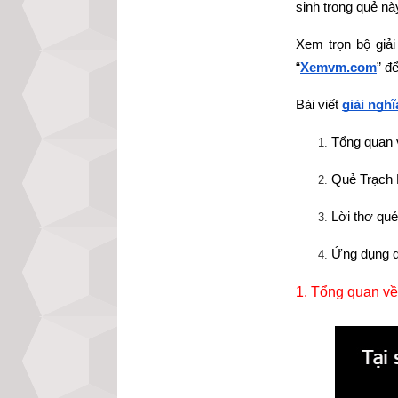
sinh trong quẻ nà
Xem trọn bộ giải
“
Xemvm.com
” đ
Bài viết
giải ngh
Tổng quan 
Quẻ Trạch 
Lời thơ qu
Ứng dụng q
1. 
Tổng quan về