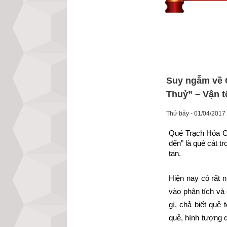
Suy ngẫm về Q
Thuỷ” – Vận t
Thứ bảy - 01/04/2017
Quẻ Trạch Hỏa Cá
đến” là quẻ cát tr
tan.
Hiện nay có rất n
vào phân tích và 
gì, chả biết quẻ 
quẻ, hình tượng 