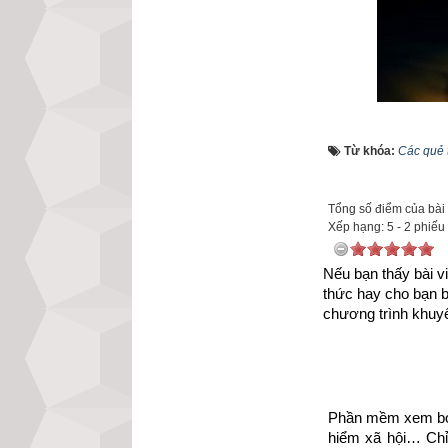
Từ khóa:
Các quẻ t
Tổng số điểm của bài v
Xếp hạng:
5
-
2
phiếu
Nếu bạn thấy bài vi
thức hay cho bạn 
chương trình khuyế
Kinh Dịch là một
của ai đó là hiểu 
Phần mềm xem bói 
hiểm xã hội… Chỉ 
“Kinh” có t