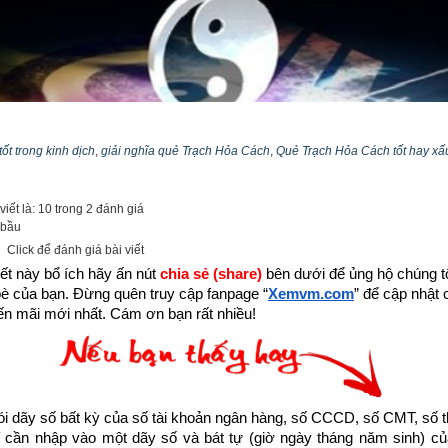
ốt trong kinh dịch
,
giải nghĩa quẻ Trạch Hỏa Cách
,
Quẻ Trạch Hỏa Cách tốt hay xấ
iết là: 10 trong 2 đánh giá
 bầu
Click để đánh giá bài viết
ết này bổ ích hãy ấn nút 
chia sẻ (share) 
bên dưới để ủng hộ chúng tôi
bè của bạn. Đừng quên truy cập fanpage
“
Xemvm.com
” để cập nhật c
n mãi mới nhất. Cám ơn bạn rất nhiều!
Kinh dịch là gì? Nguồn gốc kinh dịch
 bộ thiên cổ kì thư. Đa số cho rằng Kinh Dịch chỉ để xem bói hay đo
biết rất sơ khai và nông cạn. Vậy
Kinh Dịch là gì
?
dãy số bất kỳ của số tài khoản ngân hàng, số CCCD, số CMT, số t
cần nhập vào một dãy số và bát tự (giờ ngày tháng năm sinh) của
hể hiểu là lời dạy bảo của Thần Phật, Thánh nhân, để điểm hóa cho 