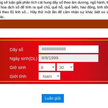
ống sẽ luận giải phân tích cát hung dãy số theo âm dương, ngũ hành, thi
 Kinh Thánh, Đạo Đức Kinh,…
hoa dịch số để tính ra quẻ chủ, quẻ hỗ, quẻ biến, hào động, tính tổn
ối theo 81 linh số… Hãy thử một lần để cảm nhận sự khác biệt so 
iểu thị cho quá trình phát triển của mọi sinh mệnh, vạn sự, vạn vật t
ác.
 kết thúc; tuần hoàn theo một quy luật cái mà Lão Tử gọi là Đạo, Phật
 chính là biểu thị của Đạo, là đạo lý hữu hạn có thể cấp cho con n
sự huyền diệu của sinh mệnh, sự vô tận vĩnh hằng của vũ trụ, và qu
ng đạt tiêu chuẩn có thể đắc Đạo. Vì Kinh Dịch to lớn như vậy, nên
Dãy số
 trong Kinh Dịch phương pháp bói mệnh, xem phong thủy, trừ tà. Ngư
binh pháp, đạo trị quốc… Ai cũng cho rằng điều mình hiểu là đúng, vì 
Ngày sinh(DL)
uận giải
 và ứng dụng Kinh Dịch nhiều không kể hết. Xem thêm bài 
Giờ sinh
ự của kinh dịch
” để hiểu rõ về lịch sử kinh dịch.
Giới tính
theo kinh dịch
Luận giải