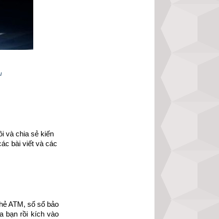
u
 và chia sẻ kiến 
ác bài viết và các 
án biết vận mệnh 
hẻ ATM, số sổ bảo 
 bạn rồi kích vào 
con người. Ví dụ: 