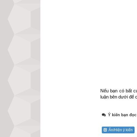
Nếu bạn có bất cứ
luận bên dưới để c
Tổng quan về quẻ
nhóm cung Khảm
Ý kiến bạn đọc
Lôi Hỏa Phong
,
Đ
biểu phương chín
Ẩn/Hiện ý kiến
Hành Thủy bản m