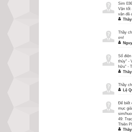
giả tìm hiểu sâu h
Sim 036
Vận tốt
vận đã 
2. Quẻ Trạch Hỏ
Thầy
Thầy ch
ơn!
Nguy
Số điện
thủy" -
hữu" - 
Thầy
Thầy ch
Lệ 
Để biết
mục giả
sim/huo
49: Trạ
Thiên P
Thầy