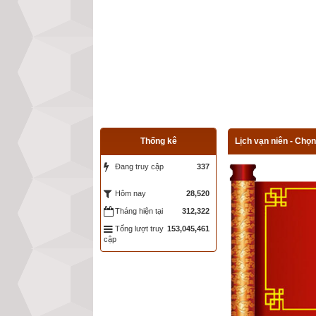
Thống kê
Lịch vạn niên - Chọn
Đang truy cập
337
28,520
Hôm nay
Tháng hiện tại
312,322
Tổng lượt truy
153,045,461
cập