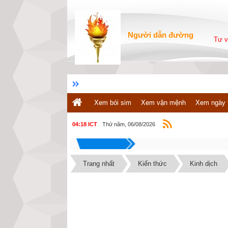
Người dẫn đường
Tư v
Xem bói sim
Xem vận mệnh
Xem ngày 
Thứ năm, 06/08/2026
04:18 ICT
Trang nhất
Kiến thức
Kinh dịch