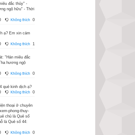
 đoán bói dịch
”.
iêu đắc thủy" -
ơng ngộ hữu" - Thời
0
0
Không thích
ịch ạ? Em xin cám
0
1
Không thích
át: "Hán miêu đắc
"Tha hương ngộ
0
0
Không thích
4 quẻ kinh dịch ạ?
0
0
Không thích
điện thoại ở chuyên
/xem-phong-thuy-
quẻ chủ là Quẻ số
hỗ là Quẻ số 44:
0
0
Không thích