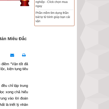
Xem ngày đẹp - chọn ngày
tốt khởi sự theo kinh dịch
chính xác nhất
Tổng Kho Sim Năm sinh 0x -
9x - 8x -7x -6x giá rẻ nhất thị
trường - Click xem ngay
“Hán Miêu Đắc
điềm “Vận tốt đã 
ộc, kiện tụng tiêu 
đều chỉ tập trung 
đọc xong chả hiểu 
rung vào lời đoán 
ất là triết lý nhân 