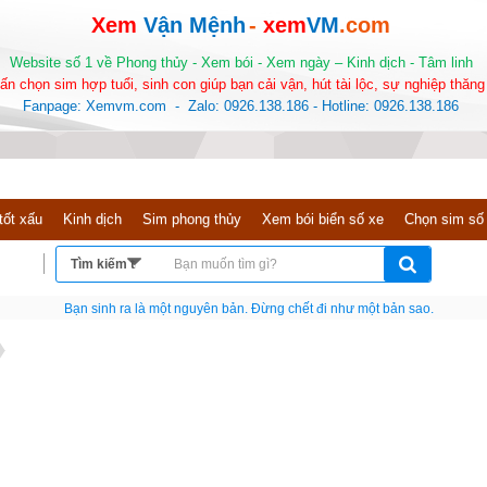
Xem
Vận Mệnh
-
xem
VM
.com
Website số 1 về Phong thủy - Xem bói - Xem ngày – Kinh dịch - Tâm linh
ấn chọn sim hợp tuổi, sinh con giúp bạn cải vận, hút tài lộc, sự nghiệp thăng 
Fanpage: Xemvm.com - Zalo: 0926.138.186 - Hotline: 0926.138.186
Chào
tốt xấu
Kinh dịch
Sim phong thủy
Xem bói biển số xe
Chọn sim số
Bạn sinh ra là một nguyên bản. Đừng chết đi như một bản sao.