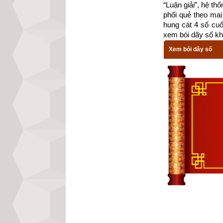
“Luận giải”, hệ th
Kinh Phật,
phối quẻ theo mai 
hung cát 4 số cu
“Dịch” là b
xem bói dãy số kh
cho đến lúc
Xem bói dãy số
Như vậy Kinh Dịch
qua đó giảng về 
làm thế nào để số
Đạo thì tìm thấy
thấy trong đó có 
sách
Kinh Dịch l
nguồn gốc thực s
Xem ngày tốt xấu 