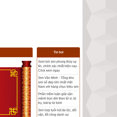
Tin hot
Tổng kho sim phong thủy -
Sim hợp tuổi - Sim hợp
mệnh giá rẻ nhất thị trường
Xem bói sim phong thủy
theo khoa học tử vi, tứ trụ
chính xác nhất
Mua sim Thần tài, Thần tài
theo bạn! Giao sim miễn phí