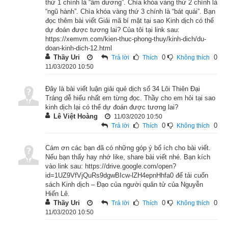
thứ 1 chính là “âm dương”. Chìa khóa vàng thứ 2 chính là
“ngũ hành”. Chìa khóa vàng thứ 3 chính là “bát quái”. Bạn
đọc thêm bài viết Giải mã bí mật tại sao Kinh dịch có thể
dự đoán được tương lai? Của tôi tại link sau:
https://xemvm.com/kien-thuc-phong-thuy/kinh-dich/du-
doan-kinh-dich-12.html
Thầy Uri
0
0
Trả lời
Thích
Không thích
11/03/2020 10:50
Đây là bài viết luận giải quẻ dịch số 34 Lôi Thiên Đại
Tráng dễ hiểu nhất em từng đọc. Thầy cho em hỏi tại sao
kinh dịch lại có thể dự đoán được tương lai?
Lê Việt Hoàng
11/03/2020 10:50
0
0
Trả lời
Thích
Không thích
Cám ơn các bạn đã có những góp ý bổ ích cho bài viết.
Nếu bạn thấy hay nhớ like, share bài viết nhé. Bạn kích
vào link sau: https://drive.google.com/open?
id=1UZ9VfVjQuRs9dgwBIcw-lZH4epnHhfa0 để tải cuốn
sách Kinh dịch – Đạo của người quân tử của Nguyễn
Hiến Lê.
Thầy Uri
0
0
Trả lời
Thích
Không thích
11/03/2020 10:50