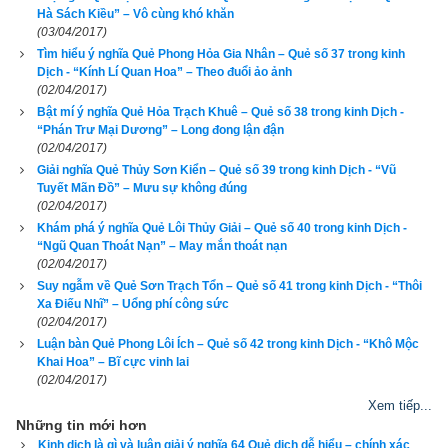
"Thợ mộc được gỗ, vận sắp lên,
Hà Sách Kiều” – Vô cùng khó khăn
(03/04/2017)
Buôn bán, cầu tài, rất thuận hên.
Tìm hiểu ý nghĩa Quẻ Phong Hỏa Gia Nhân – Quẻ số 37 trong kinh
Dịch - “Kính Lí Quan Hoa” – Theo đuổi ảo ảnh
Hôn nhân, góp vốn, đều đắc lộc,
(02/04/2017)
Bật mí ý nghĩa Quẻ Hỏa Trạch Khuê – Quẻ số 38 trong kinh Dịch -
Mọi sự mưu sinh, tất thành công."
“Phán Trư Mại Dương” – Long đong lận đận
(02/04/2017)
Truyện cổ:
 Ngày xưa, vua Tấn đêm mơ thấy gấu bay, tỉnh 
Giải nghĩa Quẻ Thủy Sơn Kiển – Quẻ số 39 trong kinh Dịch - “Vũ
Tuyết Mãn Đồ” – Mưu sự không đúng
dậy gieo được quẻ này. Sau này, quả nhiên ông đã thu phục 
(02/04/2017)
được Lý Tồn Hiếu ở núi Phi Hổ, chấn hưng nhà Tấn. Đúng là 
Khám phá ý nghĩa Quẻ Lôi Thủy Giải – Quẻ số 40 trong kinh Dịch -
ứng với quẻ “Thợ mộc được gỗ”, thật là “vận khí sắp lên”.
“Ngũ Quan Thoát Nạn” – May mắn thoát nạn
(02/04/2017)
Lời bàn
: 
Thợ mộc không có gỗ thì không thể hành nghề. Cái 
Suy ngẫm về Quẻ Sơn Trạch Tổn – Quẻ số 41 trong kinh Dịch - “Thôi
cốt yếu nhất của người thợ là nguyên vật liệu. Người xưa nói: 
Xa Điếu Nhĩ” – Uổng phí công sức
“Có bột mới gột lên hồ”. Đi buôn phải có vốn, làm ruộng phải 
(02/04/2017)
có trâu, làm giàu có số.
Luận bàn Quẻ Phong Lôi Ích – Quẻ số 42 trong kinh Dịch - “Khô Mộc
Khai Hoa” – Bĩ cực vinh lai
(02/04/2017)
Nếu số điện thoại của bạn có Quẻ Lôi Thiên Đại Tráng thì khá 
tốt.
Để biết số điện thoại của bạn gieo được quẻ nào, có hợp 
Xem tiếp...
Những tin mới hơn
tuổi, hợp phong thủy với bạn hay không? hãy kiểm tra ngay 
Kinh dịch là gì và luận giải ý nghĩa 64 Quẻ dịch dễ hiểu – chính xác