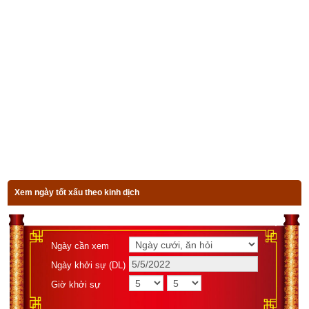
Luận giải 64 quẻ kinh dịch
Quẻ chủ
Hào động
Xem ngày tốt xấu theo kinh dịch
Luận giải
Bài viết 
Giải nghĩa Quẻ Lôi Thiên Đại Tráng  – Quẻ số 34 trong 
Ngày cần xem
kinh Dịch
 có tham khảo kiến thức của một số sách và website 
Ngày khởi sự (DL)
sau đây:
Giờ khởi sự
Bí ẩn vạn sự trong khoa học dự báo cổ