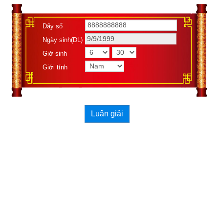
Như vậy Kinh Dịch chính là biểu thị của Đạo, là đạo lý hữu 
hạn có thể cấp cho con người mà Thần Phật qua đó giảng về 
Dãy số
sự huyền diệu của sinh mệnh, sự vô tận vĩnh hằng của vũ trụ, 
Ngày sinh(DL)
và quan trọng nhất là làm thế nào để sống đạt tiêu chuẩn có 
Giờ sinh
thể đắc Đạo. Vì Kinh Dịch to lớn như vậy, nên người trong tiểu 
Giới tính
Đạo thì tìm thấy trong Kinh Dịch phương pháp bói mệnh, xem 
phong thủy, trừ tà. Người trung Đạo thì thấy trong đó có binh 
pháp, đạo trị quốc… Ai cũng cho rằng điều mình hiểu là đúng, 
vì thế từ cổ chí kim sách
Kinh Dịch luận giải
 và ứng dụng 
Luận giải
Kinh Dịch nhiều không kể hết. Xem thêm bài viết “
Tìm hiểu về 
nguồn gốc thực sự của kinh dịch
” để hiểu rõ về lịch sử kinh 
dịch.
Xem ngày tốt xấu theo kinh dịch