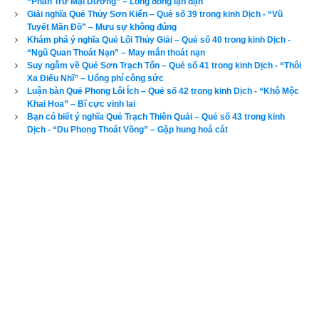
“Phán Trư Mại Dương” – Long đong lận đận
kinh doanh
Giải nghĩa Quẻ Thủy Sơn Kiển – Quẻ số 39 trong kinh Dịch - “Vũ
Tuyết Mãn Đồ” – Mưu sự không đúng
Ứng dụng
Quẻ Lôi Thiên Đại Tráng
 trong cuộc sống: Ta phải 
Khám phá ý nghĩa Quẻ Lôi Thủy Giải – Quẻ số 40 trong kinh Dịch -
có kế hoạch cho cuộc đời ngay từ thủa bé. Ta phải biết ta phải 
“Ngũ Quan Thoát Nạn” – May mắn thoát nạn
Suy ngẫm về Quẻ Sơn Trạch Tổn – Quẻ số 41 trong kinh Dịch - “Thôi
làm những gì, sẽ làm những gì; và cố gắng thực hiện nó. 
Xa Điếu Nhĩ” – Uổng phí công sức
Nhưng đôi khi, kế hoạch dự định đó khó, thì ta cần phải có chí 
Luận bàn Quẻ Phong Lôi Ích – Quẻ số 42 trong kinh Dịch - “Khô Mộc
khí và dũng cảm.
Khai Hoa” – Bĩ cực vinh lai
Bạn có biết ý nghĩa Quẻ Trạch Thiên Quải – Quẻ số 43 trong kinh
Thấy việc nghĩa nhất định phải làm.
Dịch - “Du Phong Thoát Võng” – Gặp hung hoá cát
Thiết tha với hoài bão của mình.
Tìm mọi biện pháp để thực hiện.
Bền tâm, dốc chí thực hiện cho được hoài bão đó, 
không quản khó nhọc, gian lao.
Đọc đến đây các bạn đã biết được Quẻ Lôi Thiên Đại Tráng là 
quẻ tốt hay quẻ xấu và cách ứng dụng quẻ này vào trong 
cuộc sống, kinh doanh
. Để xem luận giải ý nghĩa các quẻ dịch 
khác vui lòng chọn tên quẻ ở bên dưới rồi kích vào 
Luận giải
.