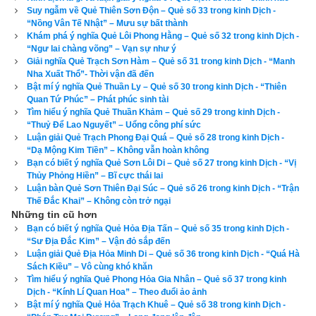
với công cụ
xem bói sim
 số 1 hiện nay được lập bởi chuyên 
Suy ngẫm về Quẻ Thiên Sơn Độn – Quẻ số 33 trong kinh Dịch -
gia phong thủy của chúng tôi ở bên dưới.
“Nồng Vân Tế Nhật” – Mưu sự bất thành
Khám phá ý nghĩa Quẻ Lôi Phong Hằng – Quẻ số 32 trong kinh Dịch -
“Ngư lai chàng võng” – Vạn sự như ý
Giải nghĩa Quẻ Trạch Sơn Hàm – Quẻ số 31 trong kinh Dịch - “Manh
Nha Xuất Thổ”- Thời vận đã đến
Xem bói sim
Bật mí ý nghĩa Quẻ Thuần Ly – Quẻ số 30 trong kinh Dịch - “Thiên
Quan Tứ Phúc” – Phát phúc sinh tài
Tìm hiểu ý nghĩa Quẻ Thuần Khảm – Quẻ số 29 trong kinh Dịch -
“Thuỷ Để Lao Nguyết” – Uổng công phí sức
Số điện thoại
Luận giải Quẻ Trạch Phong Đại Quá – Quẻ số 28 trong kinh Dịch -
“Dạ Mộng Kim Tiền” – Không vẫn hoàn không
Ngày sinh(DL)
Bạn có biết ý nghĩa Quẻ Sơn Lôi Di – Quẻ số 27 trong kinh Dịch - “Vị
Thủy Phỏng Hiền” – Bĩ cực thái lai
Giờ sinh
Luận bàn Quẻ Sơn Thiên Đại Súc – Quẻ số 26 trong kinh Dịch - “Trận
Giới tính
Thế Đắc Khai” – Không còn trở ngại
Những tin cũ hơn
Bạn có biết ý nghĩa Quẻ Hỏa Địa Tấn – Quẻ số 35 trong kinh Dịch -
“Sư Địa Đắc Kim” – Vận đỏ sắp đến
Luận giải Quẻ Địa Hỏa Minh Di – Quẻ số 36 trong kinh Dịch - “Quá Hà
Xem bói sim
Sách Kiều” – Vô cùng khó khăn
Tìm hiểu ý nghĩa Quẻ Phong Hỏa Gia Nhân – Quẻ số 37 trong kinh
Dịch - “Kính Lí Quan Hoa” – Theo đuổi ảo ảnh
4. Ứng dụng quẻ Lôi Thiên Đại Tráng vào cuộc sống, 
Bật mí ý nghĩa Quẻ Hỏa Trạch Khuê – Quẻ số 38 trong kinh Dịch -