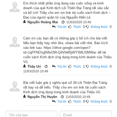
Em thích nhất phần ứng dụng vào cuộc sống và kinh
doanh của quẻ Kinh dịch Lôi Thiên Đại Tráng rất sâu sắc
và bổ ích! Thầy cho em xin link tải cuốn sách Kinh dịch –
Đạo của người quân tử của Nguyễn Hiến Lê.
Nguyễn Hoàng Mai
11/03/2020 10:49
Lời
giải quẻ kinh dịch
Lôi Thiên Đại Tráng: “Đại tráng” có 
0
0
Trả lời
Thích
Không thích
nghĩa là “thịnh vượng”, công việc hưng thịnh, vì vậy nó có 
hình tượng “người thợ mộc được gỗ”. "Công sư": thợ mộc, 
Cám ơn các bạn đã có những góp ý bổ ích cho bài viết.
"đắc mộc": được gỗ. “Công sư đắc mộc” là chuyện một người 
Nếu bạn thấy hay nhớ like, share bài viết nhé. Bạn kích
vào link sau: https://drive.google.com/open?
thợ mộc đã lâu không có nguyên liệu, bỗng một hôm được 
id=1qFPNO1gRi8xDW-Q4VbM5jWY5MLI5MWac để tải
một cây gỗ lớn, tiếp tục hành nghề. Người gieo được quẻ này 
cuốn sách Kinh dịch ứng dụng trong kinh doanh của Thiệu
Vũ.
là điềm “Vận khí sắp lên”.
Thầy Uri
1
0
Trả lời
Thích
Không thích
11/03/2020 10:49
Như vậy Quẻ Lôi Thiên Đại Tráng có điềm “Vận khí sắp lên” là 
một trong
các quẻ tốt trong kinh dịch
. 
Quẻ Đại Tráng chỉ thời 
Bài viết luận giải ý nghĩa quẻ số 34 Lôi Thiên Đại Tráng
rất hay và dễ hiểu. Thầy cho em xin link tải cuốn sách
vận thịnh vượng nhưng không bền, không lợi cho việc triển 
Kinh dịch ứng dụng trong kinh doanh của Thiệu Vũ.
khai công việc theo quy mô lớn. Quẻ chỉ hậu vận không tốt, 
Nguyễn Thị Huyền
11/03/2020 10:49
lúc đầu thuận lợi, sau dễ thất bại, tài vận không đến, hữu danh 
0
0
Trả lời
Thích
Không thích
vô thực. Đại điện cho sự trưởng thành đang thời nôn nóng 
nên sự nghiệp khó thành. Công việc không nên kéo dài, vì 