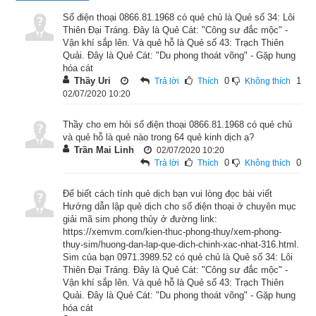
và 2 Chi tương ứng là Mùi – Thân. Độc giả tìm hiểu sâu hơn ở 
bài viết “
Luận giải về tượng nhóm quẻ Khôn và ý nghĩa trong 
Số điện thoại 0866.81.1968 có quẻ chủ là Quẻ số 34: Lôi
Thiên Đại Tráng. Đây là Quẻ Cát: "Công sư đắc mộc" -
dự đoán bói dịch
”.
Vận khí sắp lên. Và quẻ hỗ là Quẻ số 43: Trạch Thiên
Quải. Đây là Quẻ Cát: "Du phong thoát võng" - Gặp hung
2. Quẻ Lôi Thiên Đại Tráng tốt hay xấu?
hóa cát
Thầy Uri
0
1
Trả lời
Thích
Không thích
02/07/2020 10:20
Thầy cho em hỏi số điện thoại 0866.81.1968 có quẻ chủ
và quẻ hỗ là quẻ nào trong 64 quẻ kinh dịch ạ?
Trần Mai Linh
02/07/2020 10:20
0
0
Trả lời
Thích
Không thích
Để biết cách tính quẻ dịch bạn vui lòng đọc bài viết
Hướng dẫn lập quẻ dịch cho số điện thoại ở chuyên mục
giải mã sim phong thủy ở đường link:
https://xemvm.com/kien-thuc-phong-thuy/xem-phong-
thuy-sim/huong-dan-lap-que-dich-chinh-xac-nhat-316.html.
Sim của bạn 0971.3989.52 có quẻ chủ là Quẻ số 34: Lôi
Thiên Đại Tráng. Đây là Quẻ Cát: "Công sư đắc mộc" -
Giải nghĩa quẻ Lôi Thiên Đại Tráng
Vận khí sắp lên. Và quẻ hỗ là Quẻ số 43: Trạch Thiên
Quải. Đây là Quẻ Cát: "Du phong thoát võng" - Gặp hung
Quẻ Lôi Thiên Đại Tráng
 có Hạ quái (Nội quái) là: ☰ (
乾
hóa cát