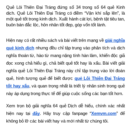
Quẻ Lôi Thiên Đại Tráng đứng số 34 trong số 64 quẻ Kinh 
dịch. Quẻ Lôi Thiên Đại Tráng có điềm “Vận khí sắp lên”, là 
một quẻ tốt trong kinh dịch. Xuất hành cát lợi, bệnh tật tiêu tan, 
buôn bán đắc lộc, hôn nhân tốt đẹp, góp vốn tốt lành.
Hiện nay có rất nhiều sách và bài viết trên mạng về
giải nghĩa 
quẻ kinh dịch
 nhưng đều chỉ tập trung vào phân tích và dịch 
nghĩa thoán từ, hào từ mang nặng tính hàn lâm, khiến độc giả 
đọc xong chả hiểu gì, chả biết quẻ tốt hay là xấu. Bài viết giải 
nghĩa quẻ Lôi Thiên Đại Tráng này chỉ tập trung vào lời đoán 
quẻ, hình tượng quẻ để biết được
quẻ Lôi Thiên Đại Tráng 
tốt hay xấu
, và quan trọng nhất là triết lý nhân sinh trong quẻ 
này áp dụng trong thực tế để giúp cuộc sống các bạn tốt hơn.
Xem trọn bộ giải nghĩa 64 quẻ Dịch dễ hiểu, chính xác nhất 
hiện nay tại
đây
.
Hãy truy cập fanpage “
Xemvm.com
” để 
không bỏ lỡ các bài viết hay và mới nhất từ chúng tôi.