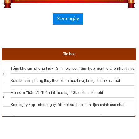
Kinh dịch – Đạo của người quân tử của Nguyễn Hiến 
Xem ngày
Lê.
Ứng dụng 64 quẻ Kinh Dịch trong kinh doanh (bí quyết 
làm giàu) của Trương Kiến Chí.
Tin hot
Kinh dịch ứng dụng trong kinh doanh của Thiệu Vũ.
Tổng kho sim phong thủy - Sim hợp tuổi - Sim hợp mệnh giá rẻ nhất thị trường
Quốc văn chu dịch diễn giải của cụ Phan Bội Châu tự 
Xem bói sim phong thủy theo khoa học tử vi, tứ trụ chính xác nhất
Sào Nam.
Mua sim Thần tài, Thần tài theo bạn! Giao sim miễn phí
Dịch lý và phương pháp luận của Quảng Đức
Xem ngày đẹp - chọn ngày tốt khởi sự theo kinh dịch chính xác nhất
Tổng Kho Sim Năm sinh 0x - 9x - 8x -7x -6x giá rẻ nhất thị trường - Click xem
Kinh dịch diễn giảng
ngay
Lược giải kinh dịch của Dương Đình Khuê, Phước Quế.