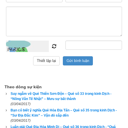
càng lâu càng bất lợi. Xuất hành dễ đi xa. Thi cử dễ thất bại, 
kiện tụng dễ thua. Mất của khó tìm, ốm đau dễ nặng.
3. Lời thơ của quẻ Lôi Thiên Đại Tráng
Theo dòng sự kiện
Suy ngẫm về Quẻ Thiên Sơn Độn – Quẻ số 33 trong kinh Dịch -
“Nồng Vân Tế Nhật” – Mưu sự bất thành
(03/04/2017)
Bạn có biết ý nghĩa Quẻ Hỏa Địa Tấn – Quẻ số 35 trong kinh Dịch -
“Sư Địa Đắc Kim” – Vận đỏ sắp đến
Quẻ Lôi Thiên Đại Tráng tốt hay xấu?
(03/04/2017)
Luận giải Quẻ Địa Hỏa Minh Di – Quẻ số 36 trong kinh Dịch - “Quá