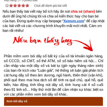
Xếp hạng:
5
-
5
phiếu bầu
Click để đánh giá bài viết
Nếu bạn thấy bài viết này bổ ích hãy ấn nút 
chia sẻ (share) 
bên 
dưới để ủng hộ chúng tôi và chia sẻ kiến thức hay cho bạn bè 
của bạn. Đừng quên truy cập fanpage
“
Xemvm.com
” để cập nhật 
các bài viết và các chương trình khuyến mãi mới nhất. Cám ơn 
bạn rất nhiều!
Kinh dịch là gì? Nguồn gốc kinh dịch
Kinh Dịch là một bộ thiên cổ kì thư. Đa số cho rằng Kinh Dịch 
chỉ để xem bói hay đoán biết vận mệnh của ai đó là hiểu biết 
rất sơ khai và nông cạn. Vậy
Kinh Dịch là gì
?
Phần mềm xem bói dãy số bất kỳ của số tài khoản ngân hàng, 
số CCCD, số CMT, số thẻ ATM, số sổ bảo hiểm xã hội… Chỉ 
“Kinh” có thể hiểu là lời dạy bảo của Thần Phật, Thánh 
cần nhập vào một dãy số và bát tự (giờ ngày tháng năm sinh) 
của bạn rồi kích vào “Luận giải”, hệ thống sẽ luận giải phân tích 
nhân, để điểm hóa cho con người. Ví dụ: Kinh Phật, 
cát hung dãy số theo âm dương, ngũ hành, thiên thời (vận khí), 
Kinh Thánh, Đạo Đức Kinh,…
phối quẻ theo mai hoa dịch số để tính ra quẻ chủ, quẻ hỗ, quẻ 
biến, hào động, tính tổng nút dãy số, tính hung cát 4 số cuối 
“Dịch” là biểu thị cho quá trình phát triển của mọi sinh 
theo 81 linh số… Hãy thử một lần để cảm nhận sự khác biệt so 
mệnh, vạn sự, vạn vật từ lúc khởi nguyên cho đến lúc 
với các phần mềm xem bói dãy số khác.
kết thúc; tuần hoàn theo một quy luật cái mà Lão Tử gọi 
Xem bói dãy số
là Đạo, Phật gọi là Pháp.