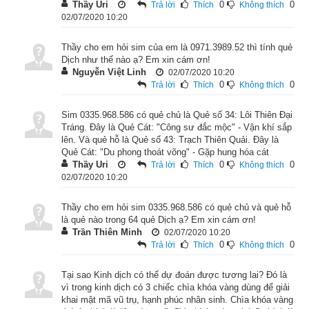
qian2) Càn hay Trời (
天
). Thượng quái (Ngoại quái) là: ☳ (
震
Thầy Uri
0
0
Trả lời
Thích
Không thích
02/07/2020 10:20
zhen4) Chấn hay Sấm (
雷
) nên là quẻ “tương khắc”. Quẻ Càn 
Dương là cứng mạnh, Quẻ Chấn trên là sấm động: cái cứng 
Thầy cho em hỏi sim của em là 0971.3989.52 thì tính quẻ
mạnh vang động như sấm, nên Đại Tráng có nghĩa là lớn 
Dịch như thế nào ạ? Em xin cám ơn!
Nguyễn Việt Linh
02/07/2020 10:20
mạnh: bốn hào Dương lấn át hai hào âm. Bốn hào dương 
0
0
Trả lời
Thích
Không thích
mạnh là chỉ sự lớn mạnh, dương khí đang trưởng, âm khí 
đang tiêu. Sấm động trên trời là biểu tượng của sự lớn mạnh. 
Sim 0335.968.586 có quẻ chủ là Quẻ số 34: Lôi Thiên Đại
Tráng. Đây là Quẻ Cát: "Công sư đắc mộc" - Vận khí sắp
Dương thịnh là đạo của người quân tử, không phái đạo của 
lên. Và quẻ hỗ là Quẻ số 43: Trạch Thiên Quải. Đây là
quân cường khấu, vì vậy phải lo sửa mình, dựa vào sức mình 
Quẻ Cát: "Du phong thoát võng" - Gặp hung hóa cát
Thầy Uri
0
0
Trả lời
Thích
Không thích
là chính, không được manh động, làm điều xằng bậy, trái với 
02/07/2020 10:20
đạo Đại Tráng, sẽ chuốc lấy thất bại. Để xem chi tiết luận giải 
Tượng quẻ, thoán từ, thoán truyện quẻ Lôi Thiên Đại Tráng 
Thầy cho em hỏi sim 0335.968.586 có quẻ chủ và quẻ hỗ
mời độc giả xem bài viết “
Gieo được quẻ Lôi Thiên Đại Tráng 
là quẻ nào trong 64 quẻ Dịch ạ? Em xin cám ơn!
Trần Thiên Minh
02/07/2020 10:20
là cát hay hung - Giải nghĩa lời hào và lời quẻ số 34
”
0
0
Trả lời
Thích
Không thích
Tại sao Kinh dịch có thể dự đoán được tương lai? Đó là
vì trong kinh dịch có 3 chiếc chìa khóa vàng dùng để giải
khai mật mã vũ trụ, hạnh phúc nhân sinh. Chìa khóa vàng