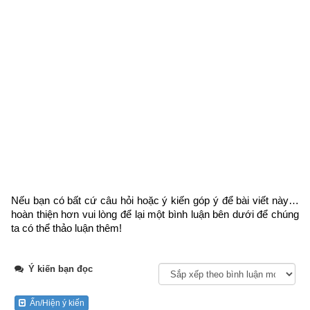
Ngày cần xem
Ngày khởi sự (DL)
Giờ khởi sự
Xem ngày
Tổng quan về quẻ dịch số 41 trong
64 quẻ Kinh dịch
 – Quẻ 
Sơn Trạch Tổn là một trong 8 quẻ thuộc nhóm cung Cấn 
Nếu bạn có bất cứ câu hỏi hoặc ý kiến góp ý để bài viết này… 
(
Thuần Cấn
,
Sơn Hỏa Bí
,
Sơn Thiên Đại Súc
,
Sơn Trạch Tổn
,
hoàn thiện hơn vui lòng
 để lại một bình luận bên dưới để chúng 
Hỏa Trạch Khuê
,
Thiên Trạch Lý
,
Phong Trạch Trung Phu
,
ta có thể thảo luận thêm!
Phong Sơn Tiệm
) nên có các đặc trưng sau: có số cung Lạc 
Thư là 8, đại biểu phương Đông Bắc, ngũ hành Thổ, thời gian 
Ý kiến bạn đọc
ứng với giao thời của Đông và Xuân. Có số 5 và 10 là 2 số 
“sinh thành” của Hành Thổ bản mệnh của quẻ Cấn. 2 Can 
tương ứng là Sửu – Dần và Chi tương ứng là Mậu. Độc giả 
Ẩn/Hiện ý kiến