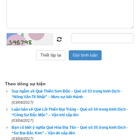
Tài vận chưa đến, kinh doanh khó phát đạt. Thi cử khó lọt. 
Kiện tụng hao tiền tốn của nên tránh thì hơn. Mất của khó tìm. 
Tình yêu không thuận, hao tài tổn lực. Hôn nhân không thuận 
lợi.
3. Lời thơ của quẻ Sơn Trạch Tổn
Theo dòng sự kiện
Suy ngẫm về Quẻ Thiên Sơn Độn – Quẻ số 33 trong kinh Dịch -
“Nồng Vân Tế Nhật” – Mưu sự bất thành
(03/04/2017)
Luận bàn về Quẻ Lôi Thiên Đại Tráng – Quẻ số 34 trong kinh Dịch -
“Công Sư Đắc Mộc” – Vận khí sắp lên
(03/04/2017)
Bạn có biết ý nghĩa Quẻ Hỏa Địa Tấn – Quẻ số 35 trong kinh Dịch -
“Sư Địa Đắc Kim” – Vận đỏ sắp đến
(03/04/2017)