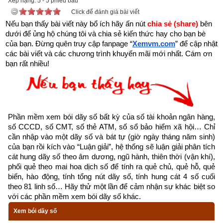
Xếp hạng:
5
-
5
phiếu bầu
Click để đánh giá bài viết
Nếu bạn thấy bài viết này bổ ích hãy ấn nút 
chia sẻ (share) 
bên 
dưới để ủng hộ chúng tôi và chia sẻ kiến thức hay cho bạn bè 
của bạn. Đừng quên truy cập fanpage
“
Xemvm.com
” để cập nhật 
các bài viết và các chương trình khuyến mãi mới nhất. Cám ơn 
bạn rất nhiều!
Kinh dịch là gì? Nguồn gốc kinh dịch
Kinh Dịch là một bộ thiên cổ kì thư. Đa số cho rằng Kinh Dịch 
chỉ để xem bói hay đoán biết vận mệnh của ai đó là hiểu biết 
rất sơ khai và nông cạn. Vậy
Kinh Dịch là gì
?
Phần mềm xem bói dãy số bất kỳ của số tài khoản ngân hàng, 
số CCCD, số CMT, số thẻ ATM, số sổ bảo hiểm xã hội… Chỉ 
“Kinh” có thể hiểu là lời dạy bảo của Thần Phật, Thánh 
cần nhập vào một dãy số và bát tự (giờ ngày tháng năm sinh) 
nhân, để điểm hóa cho con người. Ví dụ: Kinh Phật, 
của bạn rồi kích vào “Luận giải”, hệ thống sẽ luận giải phân tích 
Kinh Thánh, Đạo Đức Kinh,…
cát hung dãy số theo âm dương, ngũ hành, thiên thời (vận khí), 
phối quẻ theo mai hoa dịch số để tính ra quẻ chủ, quẻ hỗ, quẻ 
“Dịch” là biểu thị cho quá trình phát triển của mọi sinh 
biến, hào động, tính tổng nút dãy số, tính hung cát 4 số cuối 
mệnh, vạn sự, vạn vật từ lúc khởi nguyên cho đến lúc 
theo 81 linh số… Hãy thử một lần để cảm nhận sự khác biệt so 
kết thúc; tuần hoàn theo một quy luật cái mà Lão Tử gọi 
với các phần mềm xem bói dãy số khác.
là Đạo, Phật gọi là Pháp.
Xem bói dãy số