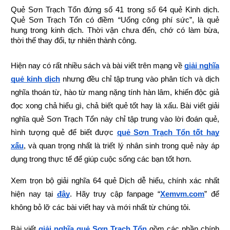
Quẻ Sơn Trạch Tổn đứng số 41 trong số 64 quẻ Kinh dịch. 
Quẻ Sơn Trạch Tổn có điềm “Uổng công phí sức”, là quẻ 
hung trong kinh dịch. Thời vận chưa đến, chớ có làm bừa, 
thời thế thay đổi, tự nhiên thành công.
Hiện nay có rất nhiều sách và bài viết trên mạng về
giải nghĩa 
quẻ kinh dịch
 nhưng đều chỉ tập trung vào phân tích và dịch 
nghĩa thoán từ, hào từ mang nặng tính hàn lâm, khiến độc giả 
đọc xong chả hiểu gì, chả biết quẻ tốt hay là xấu. Bài viết giải 
nghĩa quẻ Sơn Trạch Tổn này chỉ tập trung vào lời đoán quẻ, 
hình tượng quẻ để biết được
quẻ Sơn Trạch Tổn tốt hay 
xấu
, và quan trọng nhất là triết lý nhân sinh trong quẻ này áp 
dụng trong thực tế để giúp cuộc sống các bạn tốt hơn.
Xem trọn bộ giải nghĩa 64 quẻ Dịch dễ hiểu, chính xác nhất 
hiện nay tại
đây
.
Hãy truy cập fanpage “
Xemvm.com
” để 
không bỏ lỡ các bài viết hay và mới nhất từ chúng tôi.
Bài viết
giải nghĩa quẻ Sơn Trạch Tổn
 gồm các phần chính 