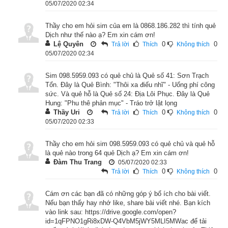
05/07/2020 02:34
Cấn hay Núi (
山
) nên là quẻ “tương sinh”. Bớt trên, bồi dưới 
thì gọi là ích, bớt dưới bồi trên thì gọi là tổn. Giảm bớt cái thái 
Thầy cho em hỏi sim của em là 0868.186.282 thì tính quẻ
quá bao giờ cũng là chính đạo. Nhưng giảm quá mức hay bất 
Dịch như thế nào ạ? Em xin cám ơn!
cập đều không được lòng người, không phải là cái đạo chính 
Lệ Quyên
0
0
Trả lời
Thích
Không thích
05/07/2020 02:34
bền, đều không nên làm. Vì mục đích lớn mà bỏ ham muốn 
nhỏ cũng là Tổn, nhưng tổn mà ích, mất mà được. Dưới núi 
Sim 098.5959.093 có quẻ chủ là Quẻ số 41: Sơn Trạch
có đầm là quẻ Tổn, người quân tử theo đó mà ngăn cơn giận, 
Tổn. Đây là Quẻ Bình: "Thôi xa điếu nhĩ" - Uổng phí công
lấp lòng dục. Quẻ Tổn dạy người quân tử 1 bài học làm tổn. 
sức. Và quẻ hỗ là Quẻ số 24: Địa Lôi Phục. Đây là Quẻ
Trong người có thiên lý và nhân dục. Thiên lý không thể tổn, 
Hung: "Phu thê phản mục" - Tráo trở lật lọng
Thầy Uri
0
0
Trả lời
Thích
Không thích
chỉ có nhân dục mới nên tổn. Núi thì cương, gợi nên sự cứng 
05/07/2020 02:33
cỏi, nóng giận nơi con người; hồ thì vui gợi nên dục tình nơi 
con người. Vậy người quân tử phải luôn luôn nén giận, diệt 
Thầy cho em hỏi sim 098.5959.093 có quẻ chủ và quẻ hỗ
dục. Dục tình dẹp đi, tâm sẽ thanh; phẫn nộ diệt đi, trí sẽ tĩnh. 
là quẻ nào trong 64 quẻ Dịch ạ? Em xin cám ơn!
Tâm thanh, trí tĩnh, thì thần sẽ phát lộ, và thiên lương sẽ phát 
Đàm Thu Trang
05/07/2020 02:33
0
0
Trả lời
Thích
Không thích
triển. Để xem chi tiết luận giải Tượng quẻ, thoán từ, thoán 
truyện quẻ Sơn Trạch Tổn mời độc giả xem bài viết “
Bật mí ý 
Cám ơn các bạn đã có những góp ý bổ ích cho bài viết.
nghĩa lời hào và lời quẻ Sơn Trạch Tổn chính xác nhất
”
Nếu bạn thấy hay nhớ like, share bài viết nhé. Bạn kích
vào link sau: https://drive.google.com/open?
id=1qFPNO1gRi8xDW-Q4VbM5jWY5MLI5MWac để tải