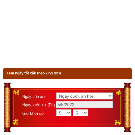
Quẻ chủ
Hào động
Luận giải
Xem ngày tốt xấu theo kinh dịch
Bài viết 
Giải nghĩa Quẻ Sơn Trạch Tổn  – Quẻ số 41 trong kinh 
Dịch
 có tham khảo kiến thức của một số sách và website sau 
đây:
Ngày cần xem
Kinh dịch – Đạo của người quân tử của Nguyễn Hiến 
Ngày khởi sự (DL)
Lê.
Giờ khởi sự
Ứng dụng 64 quẻ Kinh Dịch trong kinh doanh (bí quyết 
làm giàu) của Trương Kiến Chí.