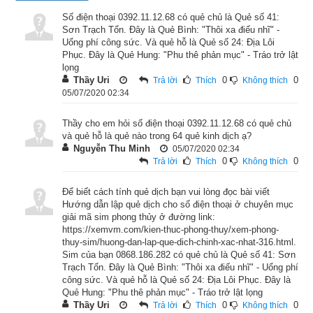
tìm hiểu sâu hơn ở bài viết “
Ý nghĩa tượng vạn vật nhóm quẻ 
Số điện thoại 0392.11.12.68 có quẻ chủ là Quẻ số 41:
Cấn trong dự đoán cát hung bói dịch
”.
Sơn Trạch Tổn. Đây là Quẻ Bình: "Thôi xa điếu nhĩ" -
Uổng phí công sức. Và quẻ hỗ là Quẻ số 24: Địa Lôi
2. Quẻ Sơn Trạch Tổn tốt hay xấu?
Phục. Đây là Quẻ Hung: "Phu thê phản mục" - Tráo trở lật
lọng
Thầy Uri
0
0
Trả lời
Thích
Không thích
05/07/2020 02:34
Thầy cho em hỏi số điện thoại 0392.11.12.68 có quẻ chủ
và quẻ hỗ là quẻ nào trong 64 quẻ kinh dịch ạ?
Nguyễn Thu Minh
05/07/2020 02:34
0
0
Trả lời
Thích
Không thích
Để biết cách tính quẻ dịch bạn vui lòng đọc bài viết
Hướng dẫn lập quẻ dịch cho số điện thoại ở chuyên mục
giải mã sim phong thủy ở đường link:
https://xemvm.com/kien-thuc-phong-thuy/xem-phong-
thuy-sim/huong-dan-lap-que-dich-chinh-xac-nhat-316.html.
Sim của bạn 0868.186.282 có quẻ chủ là Quẻ số 41: Sơn
Giải nghĩa quẻ Sơn Trạch Tổn
Trạch Tổn. Đây là Quẻ Bình: "Thôi xa điếu nhĩ" - Uổng phí
công sức. Và quẻ hỗ là Quẻ số 24: Địa Lôi Phục. Đây là
Quẻ Sơn Trạch Tổn
 có Hạ quái (Nội quái) là: ☱ (
兌
 dui4) 
Quẻ Hung: "Phu thê phản mục" - Tráo trở lật lọng
Thầy Uri
0
0
Trả lời
Thích
Không thích
Đoài hay Đầm (
澤
). Thượng quái (Ngoại quái) là: ☶ (
艮
 gen4) 