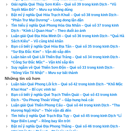
Giải nghĩa Quẻ Thủy Sơn Kiển – Quẻ số 39 trong kinh Dịch - “Vũ
hợp phong thủy với bạn hay không? hãy kiểm tra ngay với 
Tuyết Mãn Đồ” – Mưu sự không đúng
công cụ
xem bói sim
 số 1 hiện nay được lập bởi chuyên gia 
Bật mí ý nghĩa Quẻ Hỏa Trạch Khuê – Quẻ số 38 trong kinh Dịch -
phong thủy của chúng tôi ở bên dưới.
“Phán Trư Mại Dương” – Long đong lận đận
Tìm hiểu ý nghĩa Quẻ Phong Hỏa Gia Nhân – Quẻ số 37 trong kinh
Dịch - “Kính Lí Quan Hoa” – Theo đuổi ảo ảnh
Luận giải Quẻ Địa Hỏa Minh Di – Quẻ số 36 trong kinh Dịch - “Quá Hà
Sách Kiều” – Vô cùng khó khăn
Xem bói sim
Bạn có biết ý nghĩa Quẻ Hỏa Địa Tấn – Quẻ số 35 trong kinh Dịch -
“Sư Địa Đắc Kim” – Vận đỏ sắp đến
Luận bàn về Quẻ Lôi Thiên Đại Tráng – Quẻ số 34 trong kinh Dịch -
“Công Sư Đắc Mộc” – Vận khí sắp lên
Suy ngẫm về Quẻ Thiên Sơn Độn – Quẻ số 33 trong kinh Dịch -
Số điện thoại
“Nồng Vân Tế Nhật” – Mưu sự bất thành
Ngày sinh(DL)
Những tin cũ hơn
Luận bàn Quẻ Phong Lôi Ích – Quẻ số 42 trong kinh Dịch - “Khô Mộc
Giờ sinh
Khai Hoa” – Bĩ cực vinh lai
Giới tính
Bạn có biết ý nghĩa Quẻ Trạch Thiên Quải – Quẻ số 43 trong kinh
Dịch - “Du Phong Thoát Võng” – Gặp hung hoá cát
Luận giải Quẻ Thiên Phong Cấu – Quẻ số 44 trong kinh Dịch - “Tha
Hương Ngộ Hữu” – Thời vận đã đến
Tìm hiểu ý nghĩa Quẻ Trạch Địa Tụy – Quẻ số 45 trong kinh Dịch “Lí
Xem bói sim
Ngư Biến Long” – Rồng bay lên trời
Bật mí ý nghĩa Quẻ Địa Phong Thăng – Quẻ số 46 trong kinh Dịch -