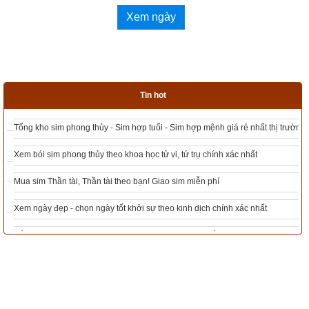
Kinh dịch ứng dụng trong kinh doanh của Thiệu Vũ.
Xem ngày
Bí ẩn vạn sự trong khoa học dự báo cổ
Quốc văn chu dịch diễn giải của cụ Phan Bội Châu tự 
Sào Nam.
Tin hot
Dịch lý và phương pháp luận của Quảng Đức
Tổng kho sim phong thủy - Sim hợp tuổi - Sim hợp mệnh giá rẻ nhất thị trường
Kinh dịch diễn giảng
Xem bói sim phong thủy theo khoa học tử vi, tứ trụ chính xác nhất
Kinh dịch và hệ nhị phân của Hoàng Tuấn
Mua sim Thần tài, Thần tài theo bạn! Giao sim miễn phí
Nhân Mệnh Trong Kinh Dịch
Xem ngày đẹp - chọn ngày tốt khởi sự theo kinh dịch chính xác nhất
Dịch kinh đại toàn – Kinh dịch của Nhân Tử Nguyễn 
Văn Thọ & Huyền Linh Yến Lê
Tổng Kho Sim Năm sinh 0x - 9x - 8x -7x -6x giá rẻ nhất thị trường - Click xem
ngay
Ứng Dụng 64 Quẻ Kinh Dịch Trong Dự Báo, Dự Đoán
Kinh dịch trọn bộ của Ngô Tất Tố