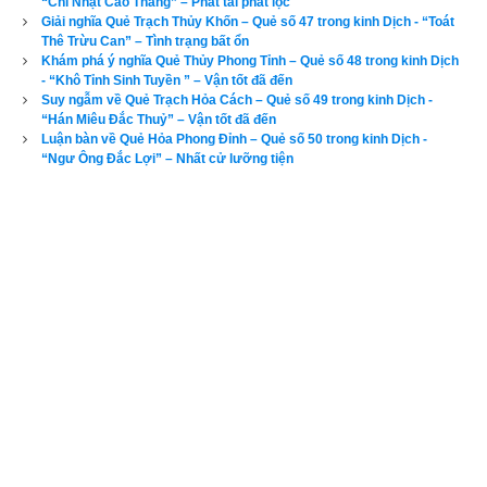
“Chỉ Nhật Cao Thăng” – Phát tài phát lộc
Giải nghĩa Quẻ Trạch Thủy Khốn – Quẻ số 47 trong kinh Dịch - “Toát
4. Ứng dụng quẻ Sơn Trạch Tổn vào cuộc sống, kinh 
Thê Trừu Can” – Tình trạng bất ổn
doanh
Khám phá ý nghĩa Quẻ Thủy Phong Tỉnh – Quẻ số 48 trong kinh Dịch
- “Khô Tỉnh Sinh Tuyền ” – Vận tốt đã đến
Ứng dụng
Quẻ Sơn Trạch Tổn
 trong kinh doanh: Gieo quẻ 
Suy ngẫm về Quẻ Trạch Hỏa Cách – Quẻ số 49 trong kinh Dịch -
Tổn tuy xấu, nhưng vẫn có cách hóa giải. Vấn đề ở chỗ có 
“Hán Miêu Đắc Thuỷ” – Vận tốt đã đến
Luận bàn về Quẻ Hỏa Phong Đỉnh – Quẻ số 50 trong kinh Dịch -
năng lực tự kiềm chế, tự ràng buộc, tự giáo dục (tu thân). Nếu 
“Ngư Ông Đắc Lợi” – Nhất cử lưỡng tiện
biết tu thân mọi sự tất cát vượng. Những người hồ đồ, nóng 
nảy thật khó lòng kinh doanh buôn bán. Nhưng kẻ tham lam, 
ích kỷ khó thành tựu đường công, quan. Quẻ này cũng 
khuyên nên hết sức đề phòng tiểu nhân chơi xấu, hãm hại.
Đọc đến đây các bạn đã biết được Quẻ Sơn Trạch Tổn là quẻ 
tốt hay quẻ xấu và cách ứng dụng quẻ này vào trong cuộc 
sống, kinh doanh
. Để xem luận giải ý nghĩa các quẻ dịch khác 
vui lòng chọn tên quẻ ở bên dưới rồi kích vào 
Luận giải
.
Luận giải 64 quẻ kinh dịch