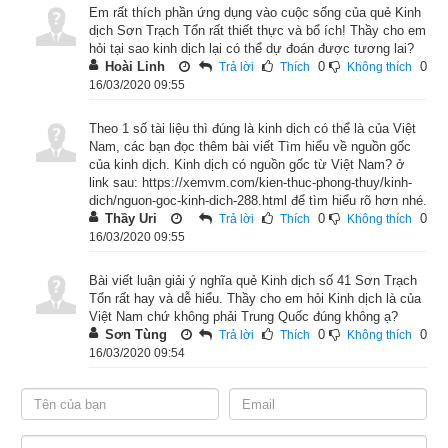
Em rất thích phần ứng dụng vào cuộc sống của quẻ Kinh
dịch Sơn Trạch Tổn rất thiết thực và bổ ích! Thầy cho em
hỏi tại sao kinh dịch lại có thể dự đoán được tương lai?
Hoài Linh
0
0
Trả lời
Thích
Không thích
16/03/2020 09:55
Lời
giải quẻ kinh dịch
Sơn Trạch Tổn: “Tổn” có nghĩa là 
Theo 1 số tài liệu thì đúng là kinh dịch có thể là của Việt
Nam, các bạn đọc thêm bài viết Tìm hiểu về nguồn gốc
“giảm”, “hao tổn”, tổn nội ích ngoại, vì thế nó có hình tượng 
của kinh dịch. Kinh dịch có nguồn gốc từ Việt Nam? ở
của “Đẩy xe rơi chốt”. "Thôi xa": đẩy xe, "Điếu nhĩ": rơi chốt. 
link sau: https://xemvm.com/kien-thuc-phong-thuy/kinh-
dich/nguon-goc-kinh-dich-288.html để tìm hiểu rõ hơn nhé.
“Thôi xa điếu nhĩ” là chuyện một người đẩy xe xuống dốc bờ 
Thầy Uri
0
0
Trả lời
Thích
Không thích
sông, khi đến nửa chừng bỗng nhiên 2 chốt bánh xe long ra, 
16/03/2020 09:55
xe lăn xuống sông. Kẻ gieo phải quẻ này có điềm “Uổng công 
Bài viết luận giải ý nghĩa quẻ Kinh dịch số 41 Sơn Trạch
phí sức”.
Tổn rất hay và dễ hiểu. Thầy cho em hỏi Kinh dịch là của
Việt Nam chứ không phải Trung Quốc đúng không ạ?
Như vậy Quẻ Sơn Trạch Tổn có điềm “Uổng công phí sức”, là 
Sơn Tùng
0
0
Trả lời
Thích
Không thích
quẻ hung trong kinh dịch. 
Quẻ chỉ thời vận khó khăn, suy 
16/03/2020 09:54
giảm, cần phải biết tiết chế mọi điều. Nếu ham hố không đúng 
thời, không đúng lúc sẽ dễ dàng thất bại. Công danh sự 
nghiệp khiêm tốn thì đạt được, như mong ước thì khó thành. 