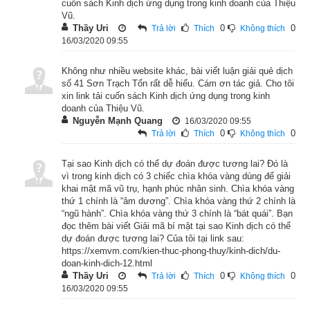
cuốn sách Kinh dịch ứng dụng trong kinh doanh của Thiệu
Vũ.
Thầy Uri
0
0
Trả lời
Thích
Không thích
16/03/2020 09:55
Không như nhiều website khác, bài viết luận giải quẻ dịch
số 41 Sơn Trạch Tổn rất dễ hiểu. Cám ơn tác giả. Cho tôi
xin link tải cuốn sách Kinh dịch ứng dụng trong kinh
doanh của Thiệu Vũ.
Nguyễn Mạnh Quang
16/03/2020 09:55
0
0
Trả lời
Thích
Không thích
Tại sao Kinh dịch có thể dự đoán được tương lai? Đó là
vì trong kinh dịch có 3 chiếc chìa khóa vàng dùng để giải
khai mật mã vũ trụ, hạnh phúc nhân sinh. Chìa khóa vàng
thứ 1 chính là “âm dương”. Chìa khóa vàng thứ 2 chính là
“ngũ hành”. Chìa khóa vàng thứ 3 chính là “bát quái”. Bạn
đọc thêm bài viết Giải mã bí mật tại sao Kinh dịch có thể
dự đoán được tương lai? Của tôi tại link sau:
https://xemvm.com/kien-thuc-phong-thuy/kinh-dich/du-
doan-kinh-dich-12.html
Thầy Uri
0
0
Trả lời
Thích
Không thích
16/03/2020 09:55