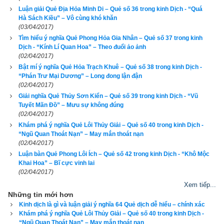
Quẻ Sơn Trạch Tổn tốt hay xấu?
Luận giải Quẻ Địa Hỏa Minh Di – Quẻ số 36 trong kinh Dịch - “Quá
Hà Sách Kiều” – Vô cùng khó khăn
"Thời vận chưa đến, vẫn cứ làm,
(03/04/2017)
Tìm hiểu ý nghĩa Quẻ Phong Hỏa Gia Nhân – Quẻ số 37 trong kinh
Đẩy xe rơi chốt, thật uổng công.
Dịch - “Kính Lí Quan Hoa” – Theo đuổi ảo ảnh
(02/04/2017)
Đường núi quanh co, tìm không thấy,
Bật mí ý nghĩa Quẻ Hỏa Trạch Khuê – Quẻ số 38 trong kinh Dịch -
“Phán Trư Mại Dương” – Long đong lận đận
Xoay xở ngược xuôi, vẫn chẳng thành."
(02/04/2017)
Giải nghĩa Quẻ Thủy Sơn Kiển – Quẻ số 39 trong kinh Dịch - “Vũ
Truyện cổ:
 Ngày xưa, Hoàng Trung làm tướng ở Trường Xa 
Tuyết Mãn Đồ” – Mưu sự không đúng
(02/04/2017)
đã từng reo phải quẻ này. Quả nhiên, khi đến trước ải địch, 
Khám phá ý nghĩa Quẻ Lôi Thủy Giải – Quẻ số 40 trong kinh Dịch -
ngựa của Hoàng Trung bị vấp què chân trước, lỡ mất thời cơ. 
“Ngũ Quan Thoát Nạn” – May mắn thoát nạn
Hoàng Trung phải quay về trại. Đúng là ứng với quẻ “Đẩy xe 
(02/04/2017)
rơi chốt”, thật là “Uổng công phí sức”.
Luận bàn Quẻ Phong Lôi Ích – Quẻ số 42 trong kinh Dịch - “Khô Mộc
Khai Hoa” – Bĩ cực vinh lai
Lời bàn
: 
Người xưa coi xe đang đi mà hỏng, tất có vấn đề. 
(02/04/2017)
Xe tốt mà hỏng là do vận số chưa thông, cần phải chờ đợi, 
Xem tiếp...
giống như điều kiện chưa đủ mà làm chỉ thất bại mà thôi.
Những tin mới hơn
Kinh dịch là gì và luận giải ý nghĩa 64 Quẻ dịch dễ hiểu – chính xác
Nếu số điện thoại của bạn có Quẻ Sơn Trạch Tổn thì khá xấu.
Khám phá ý nghĩa Quẻ Lôi Thủy Giải – Quẻ số 40 trong kinh Dịch -
Để biết số điện thoại của bạn gieo được quẻ nào, có hợp tuổi, 
“Ngũ Quan Thoát Nạn” – May mắn thoát nạn