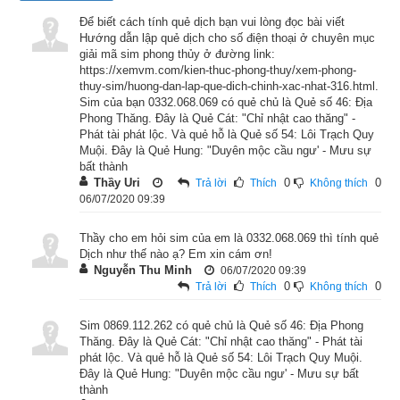
giải về tượng nhóm quẻ Chấn và ý nghĩa trong dự đoán bói 
Để biết cách tính quẻ dịch bạn vui lòng đọc bài viết
dịch
”
Hướng dẫn lập quẻ dịch cho số điện thoại ở chuyên mục
giải mã sim phong thủy ở đường link:
2. Quẻ Địa Phong Thăng tốt hay xấu?
https://xemvm.com/kien-thuc-phong-thuy/xem-phong-
thuy-sim/huong-dan-lap-que-dich-chinh-xac-nhat-316.html.
Sim của bạn 0332.068.069 có quẻ chủ là Quẻ số 46: Địa
Phong Thăng. Đây là Quẻ Cát: "Chỉ nhật cao thăng" -
Phát tài phát lộc. Và quẻ hỗ là Quẻ số 54: Lôi Trạch Quy
Muội. Đây là Quẻ Hung: "Duyên mộc cầu ngư' - Mưu sự
bất thành
Thầy Uri
0
0
Trả lời
Thích
Không thích
06/07/2020 09:39
Thầy cho em hỏi sim của em là 0332.068.069 thì tính quẻ
Dịch như thế nào ạ? Em xin cám ơn!
Nguyễn Thu Minh
06/07/2020 09:39
0
0
Trả lời
Thích
Không thích
Sim 0869.112.262 có quẻ chủ là Quẻ số 46: Địa Phong
Giải nghĩa quẻ Địa Phong Thăng
Thăng. Đây là Quẻ Cát: "Chỉ nhật cao thăng" - Phát tài
phát lộc. Và quẻ hỗ là Quẻ số 54: Lôi Trạch Quy Muội.
Đây là Quẻ Hung: "Duyên mộc cầu ngư' - Mưu sự bất
Cái gì mà chồng chất sẽ hóa nên cao dần. Vì thế sau quẻ Tụy 
thành
là quẻ Thăng.
Quẻ Địa Phong Thăng
 có Hạ quái (Nội quái) là: 