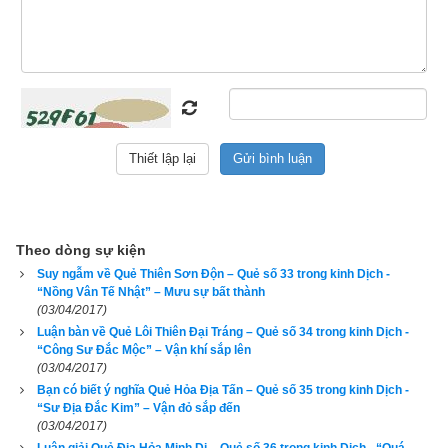
thông. Công danh sự nghiệp dễ hoàn thành, sự thăng tiến dễ 
dàng, không trở ngại nào lớn. Sẽ có danh vọng và địa vị cao, 
vững chắc. Tài vận khá, kinh doanh phát triển, phúc lộc nhiều. 
Xuất hành tốt, mất của tìm lại được. Thi cử đỗ đạt cao. Bệnh 
nhẹ để khỏi. Kiện tụng dễ thắng. Tình yêu không nên vội vã để 
tránh bồng bột, dễ được như ý nguyện. Hôn nhân thuận lợi, dễ 
thành lương duyên, gia đình bền chặt.
3. Lời thơ của quẻ Địa Phong Thăng
Theo dòng sự kiện
Suy ngẫm về Quẻ Thiên Sơn Độn – Quẻ số 33 trong kinh Dịch -
“Nồng Vân Tế Nhật” – Mưu sự bất thành
(03/04/2017)
Luận bàn về Quẻ Lôi Thiên Đại Tráng – Quẻ số 34 trong kinh Dịch -
“Công Sư Đắc Mộc” – Vận khí sắp lên
(03/04/2017)
Bạn có biết ý nghĩa Quẻ Hỏa Địa Tấn – Quẻ số 35 trong kinh Dịch -
“Sư Địa Đắc Kim” – Vận đỏ sắp đến
(03/04/2017)