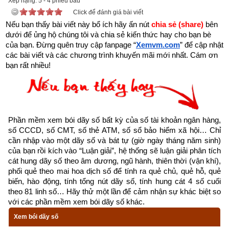
Xếp hạng:
5
-
4
phiếu bầu
Click để đánh giá bài viết
Nếu bạn thấy bài viết này bổ ích hãy ấn nút 
chia sẻ (share) 
bên 
dưới để ủng hộ chúng tôi và chia sẻ kiến thức hay cho bạn bè 
của bạn. Đừng quên truy cập fanpage
“
Xemvm.com
” để cập nhật 
các bài viết và các chương trình khuyến mãi mới nhất. Cám ơn 
bạn rất nhiều!
Kinh dịch là gì? Nguồn gốc kinh dịch
Kinh Dịch là một bộ thiên cổ kì thư. Đa số cho rằng Kinh Dịch 
chỉ để xem bói hay đoán biết vận mệnh của ai đó là hiểu biết 
rất sơ khai và nông cạn. Vậy
Kinh Dịch là gì
?
Phần mềm xem bói dãy số bất kỳ của số tài khoản ngân hàng, 
số CCCD, số CMT, số thẻ ATM, số sổ bảo hiểm xã hội… Chỉ 
“Kinh” có thể hiểu là lời dạy bảo của Thần Phật, Thánh 
cần nhập vào một dãy số và bát tự (giờ ngày tháng năm sinh) 
nhân, để điểm hóa cho con người. Ví dụ: Kinh Phật, 
của bạn rồi kích vào “Luận giải”, hệ thống sẽ luận giải phân tích 
Kinh Thánh, Đạo Đức Kinh,…
cát hung dãy số theo âm dương, ngũ hành, thiên thời (vận khí), 
phối quẻ theo mai hoa dịch số để tính ra quẻ chủ, quẻ hỗ, quẻ 
“Dịch” là biểu thị cho quá trình phát triển của mọi sinh 
biến, hào động, tính tổng nút dãy số, tính hung cát 4 số cuối 
mệnh, vạn sự, vạn vật từ lúc khởi nguyên cho đến lúc 
theo 81 linh số… Hãy thử một lần để cảm nhận sự khác biệt so 
kết thúc; tuần hoàn theo một quy luật cái mà Lão Tử gọi 
với các phần mềm xem bói dãy số khác.
là Đạo, Phật gọi là Pháp.
Xem bói dãy số