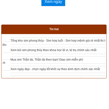
Xem ngày
Quẻ chủ
Hào động
Tin hot
Luận giải
Tổng kho sim phong thủy - Sim hợp tuổi - Sim hợp mệnh giá rẻ nhất thị trường
Xem bói sim phong thủy theo khoa học tử vi, tứ trụ chính xác nhất
Bài viết 
Giải nghĩa Quẻ Địa Phong Thăng  – Quẻ số 46 trong 
kinh Dịch
 có tham khảo kiến thức của một số sách và website 
Mua sim Thần tài, Thần tài theo bạn! Giao sim miễn phí
sau đây:
Xem ngày đẹp - chọn ngày tốt khởi sự theo kinh dịch chính xác nhất
Quốc văn chu dịch diễn giải của cụ Phan Bội Châu tự 
Tổng Kho Sim Năm sinh 0x - 9x - 8x -7x -6x giá rẻ nhất thị trường - Click xem
ngay
Sào Nam.
Kinh dịch – Đạo của người quân tử của Nguyễn Hiến 
Lê.
Kinh dịch và hệ nhị phân của Hoàng Tuấn