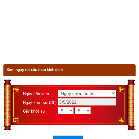
thành tín, và luôn phải học hỏi kinh nghiệm của người 
đã làm cùng nghề như mình lâu năm. Chớ tự phụ, kiêu 
ngạo thì mới  thành công được.
Về đạo đức
 cha mẹ nên dạy cho con từ khi còn nhỏ, 
làm lành, nghĩ lành, và xa lánh làm xấu, nghĩ xấu, dù 
việc đó là điều nhỏ nhặt, như nói dối, tham lam của 
người...Vì quen làm điều lành, nghĩ lành, sau đọc sách 
Thánh hiền, thì sẽ trở thành người đạo đức.
Xem ngày tốt xấu theo kinh dịch
Đọc đến đây các bạn đã biết được Quẻ Địa Phong Thăng là 
quẻ tốt hay quẻ xấu và cách ứng dụng quẻ này vào trong 
cuộc sống, kinh doanh
. Để xem luận giải ý nghĩa các quẻ dịch 
Ngày cần xem
khác vui lòng chọn tên quẻ ở bên dưới rồi kích vào 
Luận giải
.
Ngày khởi sự (DL)
Giờ khởi sự
Luận giải 64 quẻ kinh dịch