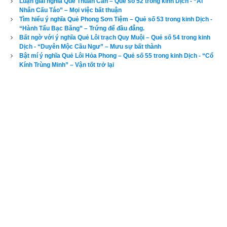
Luận giải nghĩa Quẻ Thuần Cấn – Quẻ số 52 trong kinh Dịch - “Ải
Nhân Cấu Táo” – Mọi việc bất thuận
Xem bói sim
Tìm hiểu ý nghĩa Quẻ Phong Sơn Tiệm – Quẻ số 53 trong kinh Dịch -
“Hành Tẩu Bạc Băng” – Trứng để đầu đẳng.
Bất ngờ với ý nghĩa Quẻ Lôi trạch Quy Muội – Quẻ số 54 trong kinh
4. Ứng dụng quẻ Địa Phong Thăng vào cuộc sống, kinh 
Dịch - “Duyên Mộc Cầu Ngư” – Mưu sự bất thành
doanh
Bật mí ý nghĩa Quẻ Lôi Hỏa Phong – Quẻ số 55 trong kinh Dịch - “Cổ
Kính Trùng Minh” – Vận tốt trở lại
Ứng dụng
Quẻ Địa Phong Thăng
 trong kinh doanh: Sống trên 
đời, luôn phải cố gắng vươn lên. Khi còn trẻ, phải vươn lên về 
phía công danh, lợi lộc. Khi tóc đã hoa râm, thì phải dùng nửa 
đời sau, để tiến về tinh hoa, đạo đức:
Khi sinh bạn khóc, người cười,
Sống sao khi chết bạn vui, người sầu.
Về công danh
, ta phải kiên trì. Người thông minh học 5 
năm, ta kém thông minh ta học 10 năm, miễn sao ta có 
chí ta sẽ bằng người, và ta luôn luôn tự hào về ý chí 
của ta.
Về công việc 
ta phải chịu khó, thật  thà, ngay thẳng và 