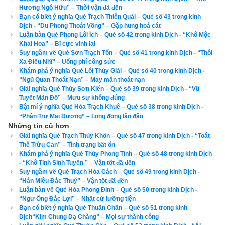
Hương Ngộ Hữu” – Thời vận đã đến
Nếu số điện thoại của bạn có Quẻ Địa Phong Thăng thì khá 
Bạn có biết ý nghĩa Quẻ Trạch Thiên Quải – Quẻ số 43 trong kinh
Dịch - “Du Phong Thoát Võng” – Gặp hung hoá cát
đẹp.
Để biết số điện thoại của bạn gieo được quẻ nào, có hợp 
Luận bàn Quẻ Phong Lôi Ích – Quẻ số 42 trong kinh Dịch - “Khô Mộc
tuổi, hợp phong thủy với bạn hay không? hãy kiểm tra ngay 
Khai Hoa” – Bĩ cực vinh lai
với công cụ
xem bói sim
 số 1 hiện nay được lập bởi chuyên 
Suy ngẫm về Quẻ Sơn Trạch Tổn – Quẻ số 41 trong kinh Dịch - “Thôi
Xa Điếu Nhĩ” – Uổng phí công sức
gia phong thủy của chúng tôi ở bên dưới.
Khám phá ý nghĩa Quẻ Lôi Thủy Giải – Quẻ số 40 trong kinh Dịch -
“Ngũ Quan Thoát Nạn” – May mắn thoát nạn
Giải nghĩa Quẻ Thủy Sơn Kiển – Quẻ số 39 trong kinh Dịch - “Vũ
Tuyết Mãn Đồ” – Mưu sự không đúng
Bật mí ý nghĩa Quẻ Hỏa Trạch Khuê – Quẻ số 38 trong kinh Dịch -
Xem bói sim
“Phán Trư Mại Dương” – Long đong lận đận
Những tin cũ hơn
Giải nghĩa Quẻ Trạch Thủy Khốn – Quẻ số 47 trong kinh Dịch - “Toát
Thê Trừu Can” – Tình trạng bất ổn
Số điện thoại
Khám phá ý nghĩa Quẻ Thủy Phong Tỉnh – Quẻ số 48 trong kinh Dịch
Ngày sinh(DL)
- “Khô Tỉnh Sinh Tuyền ” – Vận tốt đã đến
Suy ngẫm về Quẻ Trạch Hỏa Cách – Quẻ số 49 trong kinh Dịch -
Giờ sinh
“Hán Miêu Đắc Thuỷ” – Vận tốt đã đến
Giới tính
Luận bàn về Quẻ Hỏa Phong Đỉnh – Quẻ số 50 trong kinh Dịch -
“Ngư Ông Đắc Lợi” – Nhất cử lưỡng tiện
Bạn có biết ý nghĩa Quẻ Thuần Chấn – Quẻ số 51 trong kinh
Dịch“Kim Chung Dạ Chàng” – Mọi sự thành công