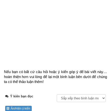
Ngày cần xem
Ngày khởi sự (DL)
Giờ khởi sự
Xem ngày
Tổng quan về quẻ dịch số 46 trong
64 quẻ Kinh dịch
 – Quẻ 
Địa Phong Thăng là một trong 8 quẻ thuộc nhóm cung Chấn 
Nếu bạn có bất cứ câu hỏi hoặc ý kiến góp ý để bài viết này… 
(
Thuần Chấn
,
Lôi Địa Dự
,
Lôi Thủy Giải
,
Lôi Phong Hằng
,
Địa 
hoàn thiện hơn vui lòng
 để lại một bình luận bên dưới để chúng 
Phong Thăng
,
Thủy Phong Tỉnh
,
Trạch Phong Đại Quá
,
Trạch 
ta có thể thảo luận thêm!
Lôi Tùy
) nên có các đặc trưng sau: có số cung Lạc Thư là 3, 
đại biểu phương Chính Đông, ngũ hành Mộc, thời gian ứng 
Ý kiến bạn đọc
với mùa xuân. Có số 3 và 8 là 2 số “sinh thành” của Hành 
Mộc bản mệnh của Quẻ Chấn. Can tương ứng là Giáp và Chi 
tương ứng là Mão. Độc giả tìm hiểu sâu hơn ở bài viết “
Luận 
Ẩn/Hiện ý kiến