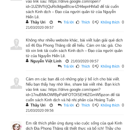
vào link sau: https://drive.google.com/open?
id=1UZ9VfVjQuRs9dgwBIcw-lZH4epnHhfa0 để tải cuốn
sách Kinh dịch – Đạo của người quân tử của Nguyễn
Hiến Lê.
Thầy Uri
0
0
Trả lời
Thích
Không thích
21/03/2020 09:57
Không như nhiều website khác, bài viết luận giải quẻ dịch
số 46 Địa Phong Thăng rất dễ hiểu. Cám ơn tác giả. Cho
tôi xin link tải cuốn sách Kinh dịch – Đạo của người quân
tử của Nguyễn Hiến Lê.
Nguyễn Việt Linh
21/03/2020 09:57
0
0
Trả lời
Thích
Không thích
Cám ơn các bạn đã có những góp ý bổ ích cho bài viết.
Nếu bạn thấy hay nhớ like, share bài viết nhé. Bạn kích
vào link sau: https://drive.google.com/open?
id=17nuBMkOWfBpPd4FOTOISEH6ZGmW5pzon để tải
cuốn sách Kinh dịch và hệ nhị phân của Hoàng Tuấn
Thầy Uri
0
0
Trả lời
Thích
Không thích
21/03/2020 09:56
Em rất thích phần ứng dụng vào cuộc sống của quẻ Kinh
dịch Địa Phong Thăng rất thiết thực và bổ ích! Thầy cho