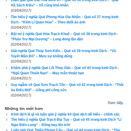
Luận giải Quẻ Địa Hỏa Minh Di – Quẻ số 36 trong kinh Dịch - “Quá
Hà Sách Kiều” – Vô cùng khó khăn
(03/04/2017)
Tìm hiểu ý nghĩa Quẻ Phong Hỏa Gia Nhân – Quẻ số 37 trong kinh
Dịch - “Kính Lí Quan Hoa” – Theo đuổi ảo ảnh
Quẻ Địa Phong Thăng tốt hay xấu?
(02/04/2017)
Bật mí ý nghĩa Quẻ Hỏa Trạch Khuê – Quẻ số 38 trong kinh Dịch -
"Đợi ngày lên chức, nhờ vận lên,
“Phán Trư Mại Dương” – Long đong lận đận
(02/04/2017)
Người đi, của mất, cũng trở về.
Giải nghĩa Quẻ Thủy Sơn Kiển – Quẻ số 39 trong kinh Dịch - “Vũ
Tuyết Mãn Đồ” – Mưu sự không đúng
Cầu danh cầu lợi đều thuận lợi,
(02/04/2017)
Khám phá ý nghĩa Quẻ Lôi Thủy Giải – Quẻ số 40 trong kinh Dịch -
Bệnh tật tiêu tan, cãi cọ ngừng."
“Ngũ Quan Thoát Nạn” – May mắn thoát nạn
(02/04/2017)
Truyện cổ:
 Ngày xưa, Khấu Chuẩn làm huyện lệnh, phụng 
Suy ngẫm về Quẻ Sơn Trạch Tổn – Quẻ số 41 trong kinh Dịch - “Thôi
Xa Điếu Nhĩ” – Uổng phí công sức
chiếu vào kinh đã gieo được quẻ này. Quả nhiên khi vào đến 
(02/04/2017)
kinh, vì việc của hai họ Phan Dương, Khấu Chuẩn được 
Xem tiếp...
thăng lên chức sử bộ thiên quan. Đúng là ứng với quẻ “Đợi 
Những tin mới hơn
ngày lên chức”, thật là “Phát tài phát lộc”.
Kinh dịch là gì và luận giải ý nghĩa 64 Quẻ dịch dễ hiểu – chính xác
Tìm hiểu ý nghĩa Quẻ Trạch Địa Tụy – Quẻ số 45 trong kinh Dịch “Lí
Lời bàn
: 
Có người năng đỡ, có dịp trổ tài sẽ thăng quan tiến 
Ngư Biến Long” – Rồng bay lên trời
chức chỉ là vấn đề thời gian.
Luận giải Quẻ Thiên Phong Cấu – Quẻ số 44 trong kinh Dịch - “Tha