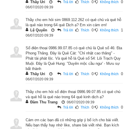
Thầy Uri
0
0
Trả lời
Thích
Không thích
☴ (
巽
 xun4) Tốn hay Gió (
風
). Thượng quái (Ngoại quái) là: ☷ 
06/07/2020 09:39
(
坤
 kun1) Khôn hay Đất (
地
) nên là quẻ tương khắc. Quẻ 
Thầy cho em hỏi sim 0869.112.262 có quẻ chủ và quẻ hỗ
Thăng có tượng cái cây mọc lên từ trong đất (quẻ Tốn dưới 
là quẻ nào trong 64 quẻ Dịch ạ? Em xin cám ơn!
quẻ Địa). Trong đất sinh cây là quẻ Thăng. Người quân tử 
Lệ Quyên
0
1
Trả lời
Thích
Không thích
06/07/2020 09:39
theo đó mà thuận theo đức, góp cái nhỏ thành cái cao lớn 
hơn. Thăng là thăng tiến, mà đã thăng tiến tất nhiên sẽ hanh 
Số điện thoại 0986.99.07.85 có quẻ chủ là Quẻ số 46: Địa
thông. Muốn tiến lên cần có người trên phù trợ. Được như 
Phong Thăng. Đây là Quẻ Cát: "Chỉ nhật cao thăng" -
Phát tài phát lộc. Và quẻ hỗ là Quẻ số 54: Lôi Trạch Quy
vậy, sẽ không còn phải lo lắng. Cố gắng tiến về phía quang 
Muội. Đây là Quẻ Hung: "Duyên mộc cầu ngư' - Mưu sự
minh, tiến tới một tiến trình cao đại, thì hay, thì tốt biết bao. Để 
bất thành
Thầy Uri
0
0
Trả lời
Thích
Không thích
xem chi tiết luận giải Tượng quẻ, thoán từ, thoán truyện quẻ 
06/07/2020 09:39
Địa Phong Thăng mời độc giả xem bài viết “
Ý nghĩa lời hào và 
lời quẻ số 46 Địa Phong Thăng trong chiêm cát hung bói dịch
”
Thầy cho em hỏi số điện thoại 0986.99.07.85 có quẻ chủ
và quẻ hỗ là quẻ nào trong 64 quẻ kinh dịch ạ?
Đàm Thu Trang
06/07/2020 09:39
0
0
Trả lời
Thích
Không thích
Cám ơn các bạn đã có những góp ý bổ ích cho bài viết.
Nếu bạn thấy hay nhớ like, share bài viết nhé. Bạn kích