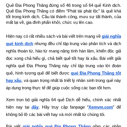
Quẻ Địa Phong Thăng đứng số 46 trong số 64 quẻ Kinh dịch. 
Quẻ Địa Phong Thăng có điềm “Phát tài phát lộc” là quẻ khá 
tốt trong kinh dịch. Cầu tài thành công, mưu sự tất thành, của 
mất lại về, gia đình phấn khởi, chức vụ lên cao.
Hiện nay có rất nhiều sách và bài viết trên mạng về
giải nghĩa 
quẻ kinh dịch
 nhưng đều chỉ tập trung vào phân tích và dịch 
nghĩa thoán từ, hào từ mang nặng tính hàn lâm, khiến độc giả 
đọc xong chả hiểu gì, chả biết quẻ tốt hay là xấu. Bài viết giải 
nghĩa quẻ Địa Phong Thăng này chỉ tập trung vào lời đoán 
quẻ, hình tượng quẻ để biết được
quẻ Địa Phong Thăng tốt 
hay xấu
, và quan trọng nhất là triết lý nhân sinh trong quẻ này 
áp dụng trong thực tế để giúp cuộc sống các bạn tốt hơn.
Xem trọn bộ giải nghĩa 64 quẻ Dịch dễ hiểu, chính xác nhất 
hiện nay tại
đây
.
Hãy truy cập fanpage “
Xemvm.com
” để 
không bỏ lỡ các bài viết hay và mới nhất từ chúng tôi.
Bài viết
giải nghĩa quẻ Địa Phong Thăng
 gồm các phần 