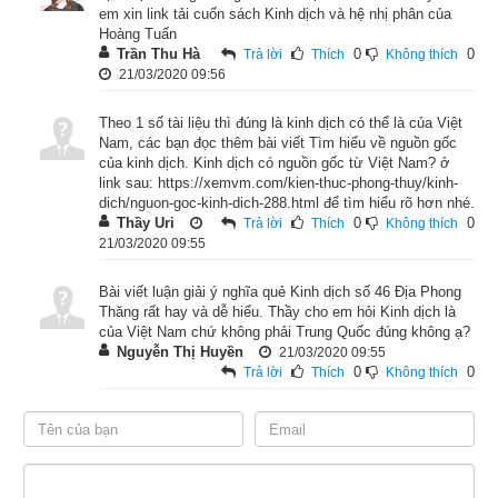
em xin link tải cuốn sách Kinh dịch và hệ nhị phân của
Hoàng Tuấn
Trần Thu Hà
0
0
Trả lời
Thích
Không thích
Lời
giải quẻ kinh dịch
Địa Phong Thăng: “Thăng” có nghĩa là 
21/03/2020 09:56
“lên”, “tiến”. 
Xét theo thế quẻ, thì quẻ Thăng, trên có quẻ Khôn 
là Đất, dưới có quẻ Tốn là cây. Cây mọc từ đất vươn dần lên 
Theo 1 số tài liệu thì đúng là kinh dịch có thể là của Việt
cao, vì thế nên gọi là Thăng. Toàn quẻ Thăng bàn về sự tiến 
Nam, các bạn đọc thêm bài viết Tìm hiểu về nguồn gốc
của kinh dịch. Kinh dịch có nguồn gốc từ Việt Nam? ở
bước của một hiền
thần, leo dần các cấp bậc công danh, để 
link sau: https://xemvm.com/kien-thuc-phong-thuy/kinh-
mà tiến mãi lên ngôi cao.
 vì vậy nó có hình tượng “Đợi ngày 
dich/nguon-goc-kinh-dich-288.html để tìm hiểu rõ hơn nhé.
Thầy Uri
0
0
Trả lời
Thích
Không thích
lên chức”. "Chỉ nhật": đợi ngày, "Cao thăng": thăng quan tiến 
21/03/2020 09:55
chức. “Chỉ nhật cao thăng” là chuyện một kẻ làm quan, đêm 
mơ thấy Mặt Trời đỏ mọc ở phương Đông, tỉnh dậy đã có 
Bài viết luận giải ý nghĩa quẻ Kinh dịch số 46 Địa Phong
Thăng rất hay và dễ hiểu. Thầy cho em hỏi Kinh dịch là
thánh chỉ tới thăng chức, lên cao 3 bậc. Kẻ gieo được quẻ này 
của Việt Nam chứ không phải Trung Quốc đúng không ạ?
có điềm “Phát tài phát lộc”.
Nguyễn Thị Huyền
21/03/2020 09:55
0
0
Trả lời
Thích
Không thích
Như vậy Quẻ Địa Phong Thăng có điềm “Phát tài phát lộc”
thuộc
nhóm quẻ đại cát trong kinh dịch
. 
Quẻ Thăng chỉ thời 
vận ngày một tốt dần lên, nhiều thuận lợi để đạt được ý 
nguyện. Thời cơ trước mắt là sáng sủa, hậu vận khá hanh 