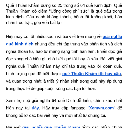
Quẻ Thuần Khảm đứng số 29 trong số 64 quẻ Kinh dịch. Quẻ 
Thuần Khảm có điềm “Uổng công phí sức” là quẻ xấu trong 
kinh dịch. Cầu danh không thành, bệnh tật không khỏi, hôn 
nhân trục trặc, góp vốn bất lợi.
Hiện nay có rất nhiều sách và bài viết trên mạng về
giải nghĩa 
quẻ kinh dịch
 nhưng đều chỉ tập trung vào phân tích và dịch 
nghĩa thoán từ, hào từ mang nặng tính hàn lâm, khiến độc giả 
đọc xong chả hiểu gì, chả biết quẻ tốt hay là xấu. Bài viết giải 
nghĩa quẻ Thuần Khảm này chỉ tập trung vào lời đoán quẻ, 
hình tượng quẻ để biết được
quẻ Thuần Khảm tốt hay xấu
, 
và quan trọng nhất là triết lý nhân sinh trong quẻ này áp dụng 
trong thực tế để giúp cuộc sống các bạn tốt hơn.
Xem trọn bộ giải nghĩa 64 quẻ Dịch dễ hiểu, chính xác nhất 
hiện nay tại
đây
.
Hãy truy cập fanpage “
Xemvm.com
” để 
không bỏ lỡ các bài viết hay và mới nhất từ chúng tôi.
Bài viết
giải nghĩa quẻ Thuần Khảm
 gồm các phần chính 