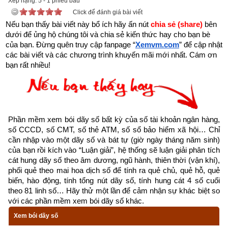
Xếp hạng:
5
-
1
phiếu bầu
Click để đánh giá bài viết
Nếu bạn thấy bài viết này bổ ích hãy ấn nút 
chia sẻ (share) 
bên 
dưới để ủng hộ chúng tôi và chia sẻ kiến thức hay cho bạn bè 
của bạn. Đừng quên truy cập fanpage
“
Xemvm.com
” để cập nhật 
các bài viết và các chương trình khuyến mãi mới nhất. Cám ơn 
Kinh dịch là gì? Nguồn gốc kinh dịch
bạn rất nhiều!
Kinh Dịch là một bộ thiên cổ kì thư. Đa số cho rằng Kinh Dịch 
chỉ để xem bói hay đoán biết vận mệnh của ai đó là hiểu biết 
rất sơ khai và nông cạn. Vậy
Kinh Dịch là gì
?
Phần mềm xem bói dãy số bất kỳ của số tài khoản ngân hàng, 
“Kinh” có thể hiểu là lời dạy bảo của Thần Phật, Thánh 
số CCCD, số CMT, số thẻ ATM, số sổ bảo hiểm xã hội… Chỉ 
nhân, để điểm hóa cho con người. Ví dụ: Kinh Phật, 
cần nhập vào một dãy số và bát tự (giờ ngày tháng năm sinh) 
Kinh Thánh, Đạo Đức Kinh,…
của bạn rồi kích vào “Luận giải”, hệ thống sẽ luận giải phân tích 
cát hung dãy số theo âm dương, ngũ hành, thiên thời (vận khí), 
“Dịch” là biểu thị cho quá trình phát triển của mọi sinh 
phối quẻ theo mai hoa dịch số để tính ra quẻ chủ, quẻ hỗ, quẻ 
mệnh, vạn sự, vạn vật từ lúc khởi nguyên cho đến lúc 
biến, hào động, tính tổng nút dãy số, tính hung cát 4 số cuối 
kết thúc; tuần hoàn theo một quy luật cái mà Lão Tử gọi 
theo 81 linh số… Hãy thử một lần để cảm nhận sự khác biệt so 
là Đạo, Phật gọi là Pháp.
với các phần mềm xem bói dãy số khác.
Xem bói dãy số
Như vậy Kinh Dịch chính là biểu thị của Đạo, là đạo lý hữu 