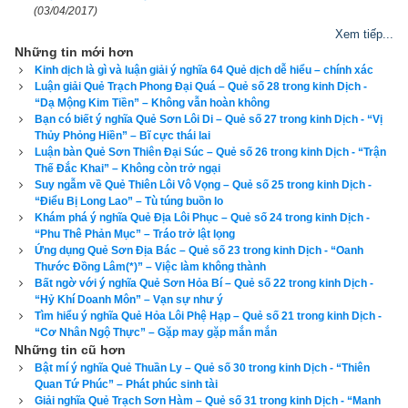
(03/04/2017)
Nếu số điện thoại của bạn có Quẻ Thuần Khảm thì khá xấu.
Để biết số điện thoại của bạn gieo được quẻ nào, có hợp tuổi, 
Xem tiếp...
Những tin mới hơn
hợp phong thủy với bạn hay không? hãy kiểm tra ngay với 
Kinh dịch là gì và luận giải ý nghĩa 64 Quẻ dịch dễ hiểu – chính xác
công cụ
xem bói sim
 số 1 hiện nay được lập bởi chuyên gia 
Luận giải Quẻ Trạch Phong Đại Quá – Quẻ số 28 trong kinh Dịch -
phong thủy của chúng tôi ở bên dưới.
“Dạ Mộng Kim Tiền” – Không vẫn hoàn không
Bạn có biết ý nghĩa Quẻ Sơn Lôi Di – Quẻ số 27 trong kinh Dịch - “Vị
Thủy Phỏng Hiền” – Bĩ cực thái lai
Luận bàn Quẻ Sơn Thiên Đại Súc – Quẻ số 26 trong kinh Dịch - “Trận
Thế Đắc Khai” – Không còn trở ngại
Xem bói sim
Suy ngẫm về Quẻ Thiên Lôi Vô Vọng – Quẻ số 25 trong kinh Dịch -
“Điểu Bị Long Lao” – Tù túng buồn lo
Khám phá ý nghĩa Quẻ Địa Lôi Phục – Quẻ số 24 trong kinh Dịch -
“Phu Thê Phản Mục” – Tráo trở lật lọng
Số điện thoại
Ứng dụng Quẻ Sơn Địa Bác – Quẻ số 23 trong kinh Dịch - “Oanh
Thước Đồng Lâm(*)” – Việc làm không thành
Ngày sinh(DL)
Bất ngờ với ý nghĩa Quẻ Sơn Hỏa Bí – Quẻ số 22 trong kinh Dịch -
“Hỷ Khí Doanh Môn” – Vạn sự như ý
Giờ sinh
Tìm hiểu ý nghĩa Quẻ Hỏa Lôi Phệ Hạp – Quẻ số 21 trong kinh Dịch -
Giới tính
“Cơ Nhân Ngộ Thực” – Gặp may gặp mắn mắn
Những tin cũ hơn
Bật mí ý nghĩa Quẻ Thuần Ly – Quẻ số 30 trong kinh Dịch - “Thiên
Quan Tứ Phúc” – Phát phúc sinh tài
Giải nghĩa Quẻ Trạch Sơn Hàm – Quẻ số 31 trong kinh Dịch - “Manh