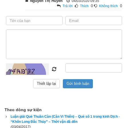
Nguyễn Thị Huyền
04/03/2020 09:35
Tình yêu và hôn nhân trắc trở, lắm kẻ dèm pha, khó thành, 
0
0
Trả lời
Thích
Không thích
nhưng gặp được người cùng chí hướng thì dễ thành lương 
duyên gắn bó.
3. Lời thơ của quẻ Thuần Khảm
Theo dòng sự kiện
Luận giải Quẻ Thuần Càn (Càn Vi Thiên) – Quẻ số 1 trong kinh Dịch -
“Khốn Long Đắc Thủy” – Thời vận đã đến
Quẻ Thuần Khảm tốt hay xấu
(03/04/2017)