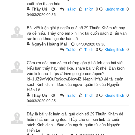
xuất bản thanh hóa
Thầy Uri
0
0
Trả lời
Thích
Không thích
04/03/2020 09:36
Lời
giải quẻ kinh dịch
 Thuần Khảm: “Khảm” có nghĩa là “hố”, 
“lõm”, “trũng”, nghĩa bóng là uổng công vô ích, vì vậy nó có 
Bài viết luận giải ý nghĩa quẻ số 29 Thuần Khảm rất hay
hình tượng “đáy sông mò trăng”. "Thuỷ để": đáy sông, "lao 
và dễ hiểu. Thầy cho em xin link tải cuốn sách Bí ẩn vạn
sự trong khoa học dự báo cổ
nguyệt": vớt trăng. “Thuỷ để lao nguyệt” là chuyện Mặt trăng 
Nguyễn Hoàng Mai
04/03/2020 09:36
chiếu xuống đáy sông, rất đẹp. Có người đi tới, nhìn xuống 
0
0
Trả lời
Thích
Không thích
sông, tưởng là châu báu, liền nhảy xuống mò, nhưng chỉ uổng 
công phí sức. Kẻ gieo phải quẻ này có điềm “Uổng công phí 
Cám ơn các bạn đã có những góp ý bổ ích cho bài viết.
Nếu bạn thấy hay nhớ like, share bài viết nhé. Bạn kích
sức”.
vào link sau: https://drive.google.com/open?
id=1UZ9VfVjQuRs9dgwBIcw-lZH4epnHhfa0 để tải cuốn
Như vậy
Quẻ Thuần Khảm có điềm “Uổng công phí sức” là 
sách Kinh dịch – Đạo của người quân tử của Nguyễn
quẻ xấu trong kinh dịch. 
Quẻ Thuần Khảm chỉ thời vận khó 
Hiến Lê.
Thầy Uri
0
0
Trả lời
Thích
Không thích
khăn, nhiều gian nan trắc trở, công việc khó thành. Cần đề 
04/03/2020 09:35
phòng tai nạn, bệnh tật, ốm đau nặng. Không phải thời kỳ để 
hoàn thành sự nghiệp lớn, chỉ nên kiên trì bồi dưỡng sức lực, 
Đây là bài viết luận giải quẻ dịch số 29 Thuần Khảm dễ
lòng tin, chờ thời. Tài vận không có, kinh doanh thua lỗ, thất 
hiểu nhất em từng đọc. Thầy cho em xin link tải cuốn
bại, dễ bị lừa. Xuất hành không lợi dễ xảy ra tai nạn. Thi cử 
sách Kinh dịch – Đạo của người quân tử của Nguyễn
Hiến Lê
khó khăn, khó đạt. Kiện tụng bị thua, nên hòa giải ngay từ đầu. 