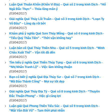
Luận Quẻ Thuần Khôn (Khôn Vi Địa) – Quẻ số 2 trong kinh Dịch - “Hổ
"Đáy biển mò trăng thật uổng công,
Ngã Đắc Thực” – Thỏa lòng mãn ý
(03/04/2017)
Hiện thời vận số, còn lao đao.
Giải nghĩa Quẻ Thủy Lôi Truân – Quẻ số 3 trong kinh Dịch - “Loạn Ty
Vô Đầu” – Lòng dạ rối bời
Giao dịch xuất hành đều bất lợi,
(03/04/2017)
Khám phá ý nghĩa Quẻ Sơn Thủy Mông – Quẻ số 4 trong kinh Dịch -
Của mất người đi, chẳng thấy về."
“Tiểu Quỷ Thâu Tiền” - “Thời vận không hay”
(03/04/2017)
Truyện cổ:
 Ngày xưa, Khương Duy phò trợ ấu chúa A Đẩu, 
Luận bàn về Quẻ Thủy Thiên Nhu – Quẻ số 5 trong kinh Dịch - “Minh
thường có ý muốn diệt Nguỵ, đã từng gieo phải quẻ này. Quả 
Châu Xuất Thổ” – Vận tốt đã đến
nhiên, Khương Duy chẳng những không diệt được nước 
(03/04/2017)
Nguỵ mà còn bị Nguỵ tiêu diệt. Đúng là ứng với quẻ “Đáy 
Tìm hiểu ý nghĩa Quẻ Thiên Thủy Tụng – Quẻ số 6 trong kinh Dịch -
“Nhị Nhân Tranh Lộ” – Việc làm không thuận
sông mò trăng”, thật là “Uổng công phí sức”.
(03/04/2017)
Lời bàn
: 
Mò trăng đáy biển chỉ phí công, bởi đó là việc làm 
Bạn có biết ý nghĩa Quẻ Địa Thủy Sư – Quẻ số 7 trong kinh Dịch -
“Mã Đáo Thành Công” – Mọi sự tốt đẹp
không bao giờ thành công. Nguyên nhân chủ yếu của hành 
(03/04/2017)
động này là sai địa điểm, nhầm đối tượng, lạc phương hướng. 
Giải nghĩa Quẻ Thủy Địa Tỷ – Quẻ số 8 trong kinh Dịch - “Thuyền
Thế giới của chúng ta vốn không hoàn hảo và lí tưởng, có 
Đắc Thuận Phong” – Việc gì cũng lợi
nhiều kẻ lại đi tìm sự hoàn hảo, lí tưởng ở thế giới này, thật 
(03/04/2017)
chẳng khác gì đáy biển mò trăng.
Luận giải Quẻ Phong Thiên Tiểu Súc – Quẻ số 9 trong kinh Dịch -
“Mật Vân Bất Vũ” – Tạm thời phải nhẫn