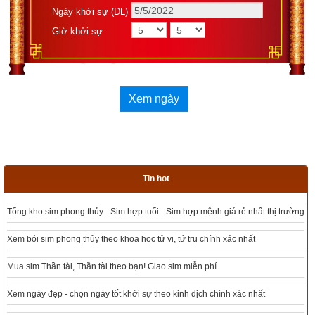
Kinh dịch của Ngô Tất tố
Ngày khởi sự (DL)
Giờ khởi sự
Ứng Dụng 64 Quẻ Kinh Dịch Trong Dự Báo, Dự Đoán
Kinh dịch trọn bộ của Ngô Tất Tố
Tìm hiểu nhân tướng học theo Kinh dịch
Xem ngày
Ứng dụng của Kinh dịch trong đời sống và lý luận y học 
cổ truyền
Bí ẩn vạn sự trong khoa học dự báo cổ
Tin hot
Kinh dịch – Đạo của người quân tử
Ứng dụng 64 quẻ Kinh Dịch trong kinh doanh
Tổng kho sim phong thủy - Sim hợp tuổi - Sim hợp mệnh giá rẻ nhất thị trường
Kinh dịch ứng dụng trong kinh doanh
Xem bói sim phong thủy theo khoa học tử vi, tứ trụ chính xác nhất
Kinh dịch diễn giảng
Mua sim Thần tài, Thần tài theo bạn! Giao sim miễn phí
Lược giải kinh dịch
Xem ngày đẹp - chọn ngày tốt khởi sự theo kinh dịch chính xác nhất