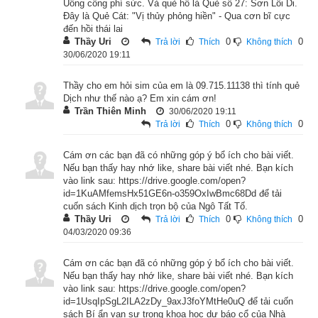
Uổng công phí sức. Và quẻ hỗ là Quẻ số 27: Sơn Lôi Di.
Đây là Quẻ Cát: "Vị thủy phỏng hiền" - Qua cơn bĩ cực
đến hồi thái lai
Thầy Uri
0
0
Trả lời
Thích
Không thích
30/06/2020 19:11
Thầy cho em hỏi sim của em là 09.715.11138 thì tính quẻ
Dịch như thế nào ạ? Em xin cám ơn!
Trần Thiên Minh
30/06/2020 19:11
0
0
Trả lời
Thích
Không thích
Cám ơn các bạn đã có những góp ý bổ ích cho bài viết.
Nếu bạn thấy hay nhớ like, share bài viết nhé. Bạn kích
vào link sau: https://drive.google.com/open?
id=1KuAMfemsHx51GE6n-o359OxIwBmc68Dd để tải
cuốn sách Kinh dịch trọn bộ của Ngô Tất Tố.
Thầy Uri
0
0
Trả lời
Thích
Không thích
04/03/2020 09:36
Cám ơn các bạn đã có những góp ý bổ ích cho bài viết.
Nếu bạn thấy hay nhớ like, share bài viết nhé. Bạn kích
vào link sau: https://drive.google.com/open?
id=1UsqIpSgL2ILA2zDy_9axJ3foYMtHe0uQ để tải cuốn
sách Bí ẩn vạn sự trong khoa học dự báo cổ của Nhà