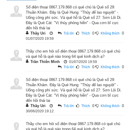
bói dịch
”.
Số điện thoại 0867.179.868 có quẻ chủ là Quẻ số 29:
Thuần Khảm. Đây là Quẻ Hung: "Thủy để lao nguyệt" -
2. Quẻ Thuần Khảm tốt hay xấu?
Uổng công phí sức. Và quẻ hỗ là Quẻ số 27: Sơn Lôi Di.
Đây là Quẻ Cát: "Vị thủy phỏng hiền" - Qua cơn bĩ cực
đến hồi thái lai
Thầy Uri
0
0
Trả lời
Thích
Không thích
01/07/2020 19:59
Thầy cho em hỏi số điện thoại 0867.179.868 có quẻ chủ
và quẻ hỗ là quẻ nào trong 64 quẻ kinh dịch ạ?
Trần Thiên Minh
01/07/2020 19:59
0
0
Trả lời
Thích
Không thích
Số điện thoại 0867.179.868 có quẻ chủ là Quẻ số 29:
Thuần Khảm. Đây là Quẻ Hung: "Thủy để lao nguyệt" -
Uổng công phí sức. Và quẻ hỗ là Quẻ số 27: Sơn Lôi Di.
Đây là Quẻ Cát: "Vị thủy phỏng hiền" - Qua cơn bĩ cực
đến hồi thái lai
Giải nghĩa quẻ Thuần Khảm
Thầy Uri
0
0
Trả lời
Thích
Không thích
30/06/2020 19:12
Quẻ Thuần Khảm
 có Hạ quái (Nội quái) là: ☵ (
坎
 kan3) 
Khảm hay Nước (
水
). Thượng quái (Ngoại quái) là: ☵ (
坎
Thầy cho em hỏi số điện thoại 0867.179.868 có quẻ chủ
và quẻ hỗ là quẻ nào trong 64 quẻ kinh dịch ạ?