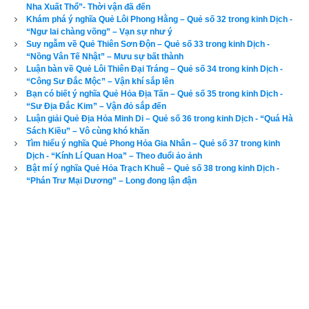
Xem bói sim
Nha Xuất Thổ”- Thời vận đã đến
Khám phá ý nghĩa Quẻ Lôi Phong Hằng – Quẻ số 32 trong kinh Dịch -
“Ngư lai chàng võng” – Vạn sự như ý
4. Ứng dụng quẻ Thuần Khảm vào cuộc sống, kinh 
Suy ngẫm về Quẻ Thiên Sơn Độn – Quẻ số 33 trong kinh Dịch -
“Nồng Vân Tế Nhật” – Mưu sự bất thành
doanh
Luận bàn về Quẻ Lôi Thiên Đại Tráng – Quẻ số 34 trong kinh Dịch -
“Công Sư Đắc Mộc” – Vận khí sắp lên
Ứng dụng
Quẻ Thuần Khảm
 trong kinh doanh: Gieo quẻ này 
Bạn có biết ý nghĩa Quẻ Hỏa Địa Tấn – Quẻ số 35 trong kinh Dịch -
đường tài lộc không hanh thông, đứng trước nguy cơ khó 
“Sư Địa Đắc Kim” – Vận đỏ sắp đến
Luận giải Quẻ Địa Hỏa Minh Di – Quẻ số 36 trong kinh Dịch - “Quá Hà
khăn, khủng hoảng. Nên duy trì kinh doanh mức bình thường, 
Sách Kiều” – Vô cùng khó khăn
nên chú ý việc, sự liên quan đến sông nước. Cổ ngử có câu : 
Tìm hiểu ý nghĩa Quẻ Phong Hỏa Gia Nhân – Quẻ số 37 trong kinh
“Của mất coi như không mất gì, Sức khỏe mất là mất mát lớn, 
Dịch - “Kính Lí Quan Hoa” – Theo đuổi ảo ảnh
Đức tin mất là mất tất cả”.
Bật mí ý nghĩa Quẻ Hỏa Trạch Khuê – Quẻ số 38 trong kinh Dịch -
“Phán Trư Mại Dương” – Long đong lận đận
Đọc đến đây các bạn đã biết được Quẻ Thuần Khảm là quẻ 
tốt hay quẻ xấu và cách ứng dụng quẻ này vào trong cuộc 
sống, kinh doanh
. Để xem luận giải ý nghĩa các quẻ dịch khác 
vui lòng chọn tên quẻ ở bên dưới rồi kích vào 
Luận giải
.