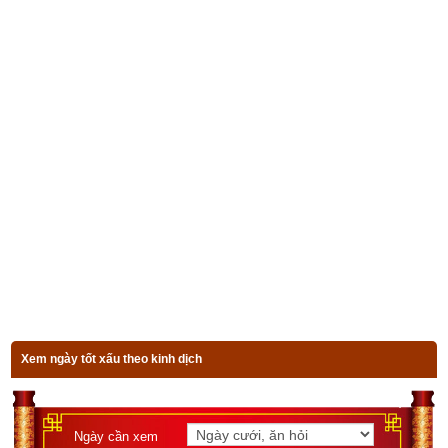
Luận giải 64 quẻ kinh dịch
Quẻ chủ
Hào động
Luận giải
Bài viết 
Giải nghĩa Quẻ Thuần Khảm  – Quẻ số 29 trong kinh 
Dịch
 có tham khảo kiến thức của một số sách và website sau 
đây:
Nhân Mệnh Trong Kinh Dịch
Xem ngày tốt xấu theo kinh dịch
Dịch kinh đại toàn – Kinh dịch
Ngày cần xem