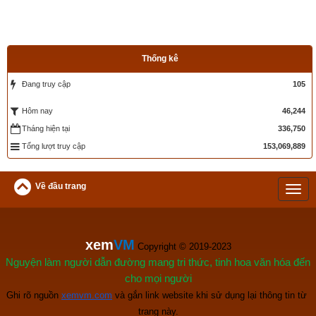
Xem bói vận mệnh trọn đời
Thống kê
Đang truy cập
105
Ngày sinh(DL)
Giờ sinh
46,244
Hôm nay
Tháng hiện tại
336,750
Giới tính
Tổng lượt truy cập
153,069,889
Về đầu trang
Luận giải
xem
VM
 Copyright © 2019-2023
Nguyện làm người dẫn đường mang tri thức, tinh hoa văn hóa đến
cho mọi người
Ghi rõ nguồn
xemvm.com
 và gắn link website khi sử dụng lại thông tin từ 
trang này.