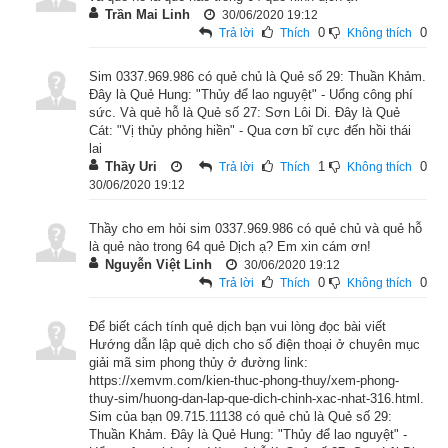
kan3) Khảm hay Nước (
水
) nên là quẻ “tỷ hòa”. Một hào 
Trần Mai Linh
30/06/2020 19:12
dương ở giữa hai hào âm là “hãm”. Dương thực, âm hư; trên 
0
0
Trả lời
Thích
Không thích
dưới không có sở cứ nên nó là chỗ hiểm, chỗ lõm, là cái hố. 
Sim 0337.969.986 có quẻ chủ là Quẻ số 29: Thuần Khảm.
Do đó Khảm là nước, là hãm, là hiểm trở, là mắc kẹt, là gian 
Đây là Quẻ Hung: "Thủy để lao nguyệt" - Uổng công phí
nan. Thuần Khảm là hai lần mắc nạn. Nước đều tiến đến là 
sức. Và quẻ hỗ là Quẻ số 27: Sơn Lôi Di. Đây là Quẻ
quẻ Thuần Khảm. Người quân tử theo đó mà giữ đức hạnh, 
Cát: "Vị thủy phỏng hiền" - Qua cơn bĩ cực đến hồi thái
lai
luyện tập giáo huấn. Dòng nước chảy liên tục không ngừng 
Thầy Uri
1
0
Trả lời
Thích
Không thích
nghỉ, vì thế xói mòn được núi non, được vàng đá. Vậy nếu 
30/06/2020 19:12
con người cũng cố gắng học hỏi, tu thân, tiến đức, dạy dỗ 
Thầy cho em hỏi sim 0337.969.986 có quẻ chủ và quẻ hỗ
người không ngừng, thì con đường tiến hóa làm gì có hạn 
là quẻ nào trong 64 quẻ Dịch ạ? Em xin cám ơn!
định. Để xem chi tiết luận giải Tượng quẻ, thoán từ, thoán 
Nguyễn Việt Linh
30/06/2020 19:12
0
0
Trả lời
Thích
Không thích
truyện quẻ Thuần Khảm mời độc giả xem bài viết “
Bật mí ý 
nghĩa lời hào và lời quẻ Dịch 29 - Thuần Khảm chính xác nhất
”
Để biết cách tính quẻ dịch bạn vui lòng đọc bài viết
Hướng dẫn lập quẻ dịch cho số điện thoại ở chuyên mục
giải mã sim phong thủy ở đường link:
https://xemvm.com/kien-thuc-phong-thuy/xem-phong-
thuy-sim/huong-dan-lap-que-dich-chinh-xac-nhat-316.html.
Sim của bạn 09.715.11138 có quẻ chủ là Quẻ số 29:
Thuần Khảm. Đây là Quẻ Hung: "Thủy để lao nguyệt" -