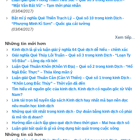
Luận giải Quẻ Phong Thiên Tiểu Súc – Quẻ số 9 trong kinh Dịch -
“Mật Vân Bất Vũ” – Tạm thời phải nhẫn
(03/04/2017)
Bật mí ý nghĩa Quẻ Thiên Trạch Lý – Quẻ số 10 trong kinh Dịch -
“Phượng Minh Kì Sơn” - Quốc gia cát tường
(03/04/2017)
Xem tiếp...
Những tin mới hơn
Kinh dịch là gì và luận giải ý nghĩa 64 Quẻ dịch dễ hiểu – chính xác
Giải nghĩa Quẻ Thủy Lôi Truân – Quẻ số 3 trong kinh Dịch - “Loạn Ty
Quẻ Sơn Thủy Mông tốt hay xấu?
Vô Đầu” – Lòng dạ rối bời
Luận Quẻ Thuần Khôn (Khôn Vi Địa) – Quẻ số 2 trong kinh Dịch - “Hổ
“Bốc phải quẻ này, phạm Tiểu hao,
Ngã Đắc Thực” – Thỏa lòng mãn ý
Luận giải Quẻ Thuần Càn (Càn Vi Thiên) – Quẻ số 1 trong kinh Dịch -
Cầu lộc, cầu danh chớ có làm.
“Khốn Long Đắc Thủy” – Thời vận đã đến
Tìm hiểu về nguồn gốc của kinh dịch. Kinh dịch có nguồn gốc từ Việt
Hôn nhân, góp vốn có người phá,
Nam?
Link tải trọn bộ tuyển tập sách Kinh dịch hay nhất mà bạn nên đọc
Giao dịch xuất hành, chịu gian lao”.
nếu muốn học kinh dịch
Những quẻ tốt nhất trong kinh dịch - Dự đoán bằng kinh dịch có phải
Truyện cổ:
 Ngày xưa, Dương Chí áp giải 10 vạn lạng bạc, rất 
là mê tín dị đoan?
Hướng dẫn cách lập gieo quẻ dịch theo thời gian – Mai hoa dịch số
nhiều ngọc ngà châu báu - quà mừng sinh nhật của con rể 
Luận giải bát quái là gì và ứng dụng bát quái trong cuộc sống
Lương Trung Thư - quan phủ phủ Đại Danh đi Đông Kinh chúc 
Những tin cũ hơn
thọ Thái sư Sái Kinh, bố vợ của Trung Thư. Trước khi đi, ông 