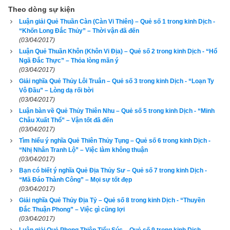
thuộc
nhóm quẻ xấu nhất kinh dịch
. 
Quẻ Mông chỉ thời vận 
Theo dòng sự kiện
Luận giải Quẻ Thuần Càn (Càn Vi Thiên) – Quẻ số 1 trong kinh Dịch -
mông lung, mơ hồ chưa rõ rệt, mọi việc không biết đâu là phải 
“Khốn Long Đắc Thủy” – Thời vận đã đến
trái, không phải là thời cơ để hành động, mà là thời cơ để học 
(03/04/2017)
tập, tìm người hướng dẫn. Công danh sự nghiệp không có 
Luận Quẻ Thuần Khôn (Khôn Vi Địa) – Quẻ số 2 trong kinh Dịch - “Hổ
Ngã Đắc Thực” – Thỏa lòng mãn ý
người trên có quyền lực và trí tuệ chỉ bảo không thể hoàn 
(03/04/2017)
thành, có cố gắng sức cũng vô ích. Tài vận không có, khó bề 
Giải nghĩa Quẻ Thủy Lôi Truân – Quẻ số 3 trong kinh Dịch - “Loạn Ty
kinh doanh. Tìm việc khó khăn. Thi cử chưa đủ sức, Xuất 
Vô Đầu” – Lòng dạ rối bời
(03/04/2017)
hành chưa thuận vì chưa có mục đích rõ ràng. Kiện tụng dây 
Luận bàn về Quẻ Thủy Thiên Nhu – Quẻ số 5 trong kinh Dịch - “Minh
dưa, dễ thất bại. Tình yêu và hôn nhân còn mơ hồ, tìm hiểu 
Châu Xuất Thổ” – Vận tốt đã đến
chưa kỹ, chưa chắc chắn, khó thành. 
(03/04/2017)
Tìm hiểu ý nghĩa Quẻ Thiên Thủy Tụng – Quẻ số 6 trong kinh Dịch -
3. Lời thơ của quẻ Sơn Thủy Mông
“Nhị Nhân Tranh Lộ” – Việc làm không thuận
(03/04/2017)
Bạn có biết ý nghĩa Quẻ Địa Thủy Sư – Quẻ số 7 trong kinh Dịch -
“Mã Đáo Thành Công” – Mọi sự tốt đẹp
(03/04/2017)
Giải nghĩa Quẻ Thủy Địa Tỷ – Quẻ số 8 trong kinh Dịch - “Thuyền
Đắc Thuận Phong” – Việc gì cũng lợi
(03/04/2017)