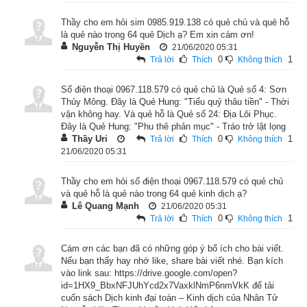
Khảm hay Nước (
水
). Thượng quái (Ngoại quái) là: ☶ (
艮
Thầy cho em hỏi sim 0985.919.138 có quẻ chủ và quẻ hỗ
gẽn) Cấn hay Núi (
山
) nên là quẻ “tương khắc”. Tượng quẻ là 
là quẻ nào trong 64 quẻ Dịch ạ? Em xin cám ơn!
nước chảy dưới núi. (Cấn trên, Khảm dưới). Nước mới ra 
Nguyễn Thị Huyền
21/06/2020 05:31
0
1
Trả lời
Thích
Không thích
khỏi khe núi thì còn mông muội chưa biết chảy về đâu. Do đó 
Mông là mông muội, tối tăm, là non nớt, ấu trĩ, mờ tối. 
Để xem 
Số điện thoại 0967.118.579 có quẻ chủ là Quẻ số 4: Sơn
chi tiết luận giải Tượng quẻ, thoán từ, thoán truyện quẻ Sơn 
Thủy Mông. Đây là Quẻ Hung: "Tiểu quỷ thâu tiền" - Thời
vận không hay. Và quẻ hỗ là Quẻ số 24: Địa Lôi Phục.
Thủy Mông mời độc giả xem bài viết “
Tìm hiểu ý nghĩa lời hào 
Đây là Quẻ Hung: "Phu thê phản mục" - Tráo trở lật lọng
và lời quẻ Sơn Thủy Mông - Quẻ kinh dịch số 4
”.
Thầy Uri
0
1
Trả lời
Thích
Không thích
21/06/2020 05:31
Thầy cho em hỏi số điện thoại 0967.118.579 có quẻ chủ
và quẻ hỗ là quẻ nào trong 64 quẻ kinh dịch ạ?
Lê Quang Mạnh
21/06/2020 05:31
0
1
Trả lời
Thích
Không thích
Cám ơn các bạn đã có những góp ý bổ ích cho bài viết.
Nếu bạn thấy hay nhớ like, share bài viết nhé. Bạn kích
vào link sau: https://drive.google.com/open?
id=1HX9_BbxNFJUhYcd2x7VaxklNmP6nmVkK để tải
cuốn sách Dịch kinh đại toàn – Kinh dịch của Nhân Tử