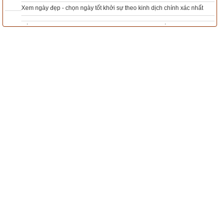
Xem ngày đẹp - chọn ngày tốt khởi sự theo kinh dịch chính xác nhất
Tổng Kho Sim Năm sinh 0x - 9x - 8x -7x -6x giá rẻ nhất thị trường - Click xem
Luận giải 64 quẻ kinh dịch
ngay
Quẻ chủ
Hào động
Luận giải
Bài viết 
Giải nghĩa Quẻ Sơn Thủy Mông  – Quẻ số 4 trong kinh 
Dịch
 có tham khảo kiến thức của một số sách và website sau 
đây:
Bí ẩn vạn sự trong khoa học dự báo cổ