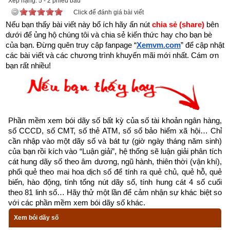
Xếp hạng:
5
-
2
phiếu bầu
Click để đánh giá bài viết
Nếu bạn thấy bài viết này bổ ích hãy ấn nút 
chia sẻ (share) 
bên 
dưới để ủng hộ chúng tôi và chia sẻ kiến thức hay cho bạn bè 
của bạn. Đừng quên truy cập fanpage
“
Xemvm.com
” để cập nhật 
các bài viết và các chương trình khuyến mãi mới nhất. Cám ơn 
bạn rất nhiều!
Kinh dịch là gì? Nguồn gốc kinh dịch
Kinh Dịch là một bộ thiên cổ kì thư. Đa số cho rằng Kinh Dịch 
chỉ để xem bói hay đoán biết vận mệnh của ai đó là hiểu biết 
Phần mềm xem bói dãy số bất kỳ của số tài khoản ngân hàng, 
rất sơ khai và nông cạn. Vậy
Kinh Dịch là gì
?
số CCCD, số CMT, số thẻ ATM, số sổ bảo hiểm xã hội… Chỉ 
cần nhập vào một dãy số và bát tự (giờ ngày tháng năm sinh) 
“Kinh” có thể hiểu là lời dạy bảo của Thần Phật, Thánh 
của bạn rồi kích vào “Luận giải”, hệ thống sẽ luận giải phân tích 
nhân, để điểm hóa cho con người. Ví dụ: Kinh Phật, 
cát hung dãy số theo âm dương, ngũ hành, thiên thời (vận khí), 
Kinh Thánh, Đạo Đức Kinh,…
phối quẻ theo mai hoa dịch số để tính ra quẻ chủ, quẻ hỗ, quẻ 
biến, hào động, tính tổng nút dãy số, tính hung cát 4 số cuối 
“Dịch” là biểu thị cho quá trình phát triển của mọi sinh 
theo 81 linh số… Hãy thử một lần để cảm nhận sự khác biệt so 
mệnh, vạn sự, vạn vật từ lúc khởi nguyên cho đến lúc 
với các phần mềm xem bói dãy số khác.
kết thúc; tuần hoàn theo một quy luật cái mà Lão Tử gọi 
Xem bói dãy số
là Đạo, Phật gọi là Pháp.