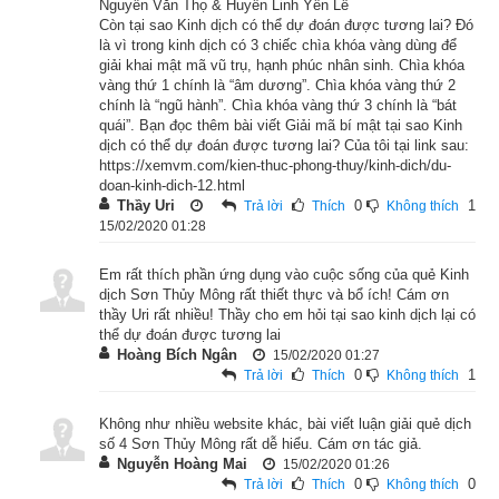
Nguyễn Văn Thọ & Huyền Linh Yến Lê
Còn tại sao Kinh dịch có thể dự đoán được tương lai? Đó
là vì trong kinh dịch có 3 chiếc chìa khóa vàng dùng để
giải khai mật mã vũ trụ, hạnh phúc nhân sinh. Chìa khóa
vàng thứ 1 chính là “âm dương”. Chìa khóa vàng thứ 2
chính là “ngũ hành”. Chìa khóa vàng thứ 3 chính là “bát
quái”. Bạn đọc thêm bài viết Giải mã bí mật tại sao Kinh
dịch có thể dự đoán được tương lai? Của tôi tại link sau:
https://xemvm.com/kien-thuc-phong-thuy/kinh-dich/du-
doan-kinh-dich-12.html
Thầy Uri
0
1
Trả lời
Thích
Không thích
15/02/2020 01:28
Em rất thích phần ứng dụng vào cuộc sống của quẻ Kinh
dịch Sơn Thủy Mông rất thiết thực và bổ ích! Cám ơn
thầy Uri rất nhiều! Thầy cho em hỏi tại sao kinh dịch lại có
thể dự đoán được tương lai
Hoàng Bích Ngân
15/02/2020 01:27
0
1
Trả lời
Thích
Không thích
Không như nhiều website khác, bài viết luận giải quẻ dịch
Lời
giải quẻ kinh dịch
Sơn Thủy Mông: “Mông” có nghĩa là 
số 4 Sơn Thủy Mông rất dễ hiểu. Cám ơn tác giả.
non nớt, mờ tối. Mờ tối thì sinh ra hồ đồ, không phân biệt đúng 
Nguyễn Hoàng Mai
15/02/2020 01:26
0
0
sai, coi cái đúng cũng như cái sai. vì thế được coi là hình 
Trả lời
Thích
Không thích