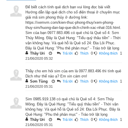
tương ứng là Ngọ. Độc giả tìm hiểu sâu hơn ở bài viết 
Để biết cách tính quẻ dịch bạn vui lòng đọc bài viết
“
Nghiên cứu bói dịch -
tượng nhóm quẻ Ly và ý nghĩa trong dự 
Hướng dẫn lập quẻ dịch cho số điện thoại ở chuyên mục
đoán
”.
giải mã sim phong thủy ở đường link:
https://xemvm.com/kien-thuc-phong-thuy/xem-phong-
2. Quẻ Sơn Thủy Mông tốt hay xấu
thuy-sim/huong-dan-lap-que-dich-chinh-xac-nhat-316.html.
Sim của bạn 0977.883.496 có quẻ chủ là Quẻ số 4: Sơn
Thủy Mông. Đây là Quẻ Hung: "Tiểu quỷ thâu tiền" - Thời
vận không hay. Và quẻ hỗ là Quẻ số 24: Địa Lôi Phục.
Đây là Quẻ Hung: "Phu thê phản mục" - Tráo trở lật lọng
Thầy Uri
0
1
Trả lời
Thích
Không thích
21/06/2020 05:32
Thầy cho em hỏi sim của em là 0977.883.496 thì tính quẻ
Dịch như thế nào ạ? Em xin cám ơn!
Sơn Tùng
0
1
Trả lời
Thích
Không thích
21/06/2020 05:31
Sim 0985.919.138 có quẻ chủ là Quẻ số 4: Sơn Thủy
Mông. Đây là Quẻ Hung: "Tiểu quỷ thâu tiền" - Thời vận
không hay. Và quẻ hỗ là Quẻ số 24: Địa Lôi Phục. Đây là
Giải nghĩa quẻ Sơn Thủy Mông
Quẻ Hung: "Phu thê phản mục" - Tráo trở lật lọng
Thầy Uri
0
1
Trả lời
Thích
Không thích
Quẻ Sơn Thủy Mông
 có Hạ quái (Nội quái) là: ☵ (
坎
 kản) 
21/06/2020 05:31