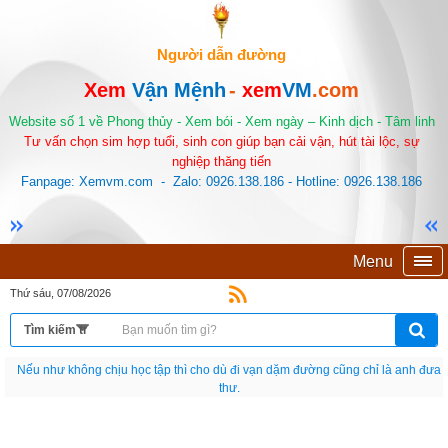
Người dẫn đường
Xem
Vận Mệnh
-
xem
VM
.com
Website số 1 về Phong thủy - Xem bói - Xem ngày – Kinh dịch - Tâm linh
Tư vấn chọn sim hợp tuổi, sinh con giúp bạn cải vận, hút tài lộc, sự
nghiệp thăng tiến
Fanpage: Xemvm.com - Zalo: 0926.138.186 - Hotline: 0926.138.186
Menu
Thứ sáu, 07/08/2026
Nếu như không chịu học tập thì cho dù đi vạn dặm đường cũng chỉ là anh đưa
thư.