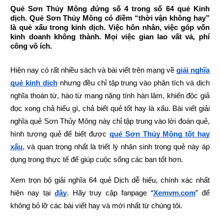
Quẻ Sơn Thủy Mông đứng số 4 trong số 64 quẻ Kinh
dịch. Quẻ Sơn Thủy Mông có điềm “thời vận không hay”
là quẻ xấu trong kinh dịch. Việc hôn nhân, việc góp vốn
kinh doanh không thành. Mọi việc gian lao vất vả, phí
công vô ích.
Hiện nay có rất nhiều sách và bài viết trên mạng về
giải nghĩa 
quẻ kinh dịch
 nhưng đều chỉ tập trung vào phân tích và dịch 
nghĩa thoán từ, hào từ mang nặng tính hàn lâm, khiến độc giả 
đọc xong chả hiểu gì, chả biết quẻ tốt hay là xấu. Bài viết giải 
nghĩa quẻ Sơn Thủy Mông này chỉ tập trung vào lời đoán quẻ, 
hình tượng quẻ để biết được
quẻ Sơn Thủy Mông tốt hay 
xấu
, và quan trọng nhất là triết lý nhân sinh trong quẻ này áp 
dụng trong thực tế để giúp cuộc sống các bạn tốt hơn.
Xem trọn bộ giải nghĩa 64 quẻ Dịch dễ hiểu, chính xác nhất 
hiện nay tại
đây
.
Hãy truy cập fanpage “
Xemvm.com
” để 
không bỏ lỡ các bài viết hay và mới nhất từ chúng tôi.