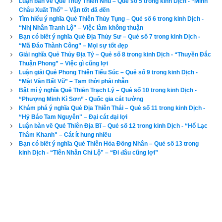
Luận bàn về Quẻ Thủy Thiên Nhu – Quẻ số 5 trong kinh Dịch - “Minh
ta đã gieo quẻ phải này. Quả nhiên trên đường đi, Dương Chí 
Châu Xuất Thổ” – Vận tốt đã đến
Tìm hiểu ý nghĩa Quẻ Thiên Thủy Tụng – Quẻ số 6 trong kinh Dịch -
mắc mưu của Bạch Thắng, Tiều Cái, Ngô Dụng. Dương Chí 
“Nhị Nhân Tranh Lộ” – Việc làm không thuận
và bọn lính áp giải uống phải rượu có thuốc mê, tiền bạc châu 
Bạn có biết ý nghĩa Quẻ Địa Thủy Sư – Quẻ số 7 trong kinh Dịch -
báu bị cướp sạch. Đúng là ứng với quẻ “Tiểu quỷ thâu tiền”, 
“Mã Đáo Thành Công” – Mọi sự tốt đẹp
thật là “Thời vận không hay”.
Giải nghĩa Quẻ Thủy Địa Tỷ – Quẻ số 8 trong kinh Dịch - “Thuyền Đắc
Thuận Phong” – Việc gì cũng lợi
Luận giải Quẻ Phong Thiên Tiểu Súc – Quẻ số 9 trong kinh Dịch -
Lời bàn:
Của bất nghĩa dù giữ thế nào cũng không được, tất 
“Mật Vân Bất Vũ” – Tạm thời phải nhẫn
có ngày bị “tiểu quỷ thâu tiền”. Trẻ con ăn trộm tiền là do trí tuệ 
Bật mí ý nghĩa Quẻ Thiên Trạch Lý – Quẻ số 10 trong kinh Dịch -
còn mờ, lòng dạ còn tối, còn kẻ tích của bất nghĩa lòng dạ mới 
“Phượng Minh Kì Sơn” - Quốc gia cát tường
thực.
Khám phá ý nghĩa Quẻ Địa Thiên Thái – Quẻ số 11 trong kinh Dịch -
“Hỷ Báo Tam Nguyên" – Đại cát đại lợi
Luận bàn về Quẻ Thiên Địa Bĩ – Quẻ số 12 trong kinh Dịch - “Hổ Lạc
Nếu số điện thoại của bạn có Quẻ Sơn Thủy Mông thì khá 
Thâm Khanh" – Cát ít hung nhiều
Bạn có biết ý nghĩa Quẻ Thiên Hỏa Đồng Nhân – Quẻ số 13 trong
xấu.
Để biết số điện thoại của bạn gieo được quẻ nào, có hợp 
kinh Dịch - “Tiên Nhân Chỉ Lộ” – “Đi đâu cũng lợi”
tuổi, hợp phong thủy với bạn hay không? hãy kiểm tra ngay 
với công cụ
xem bói sim
 số 1 hiện nay được lập bởi chuyên 
gia phong thủy của chúng tôi ở bên dưới.