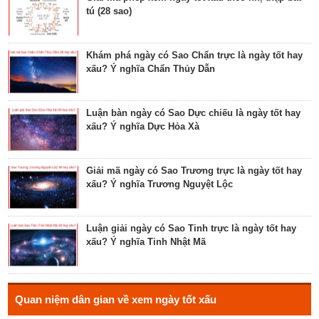
tú (28 sao)
Tìm hiểu về ngày Phổ hộ (Phả hộ, Hội hộ) tốt cho
hôn nhân, xuất hành, chữa bệnh
Khám phá ngày có Sao Chẩn trực là ngày tốt hay
xấu? Ý nghĩa Chẩn Thủy Dẫn
Tìm hiểu về ngày Phúc Sinh tốt cho tế lễ cầu
phúc, cầu tự, cầu thọ, cầu tài lộc
Luận bàn ngày có Sao Dực chiếu là ngày tốt hay
xấu? Ý nghĩa Dực Hỏa Xà
Luận bàn về ngày Ích Hậu năm 2023 - ngày tốt cho
lễ cưới, khởi công, tu tạo nhà cửa
Giải mã ngày có Sao Trương trực là ngày tốt hay
xấu? Ý nghĩa Trương Nguyệt Lộc
Luận bàn về ngày Thánh Tâm năm 2023 - ngày tốt
cho tế lễ, cầu phúc
Luận giải ngày có Sao Tinh trực là ngày tốt hay
xấu? Ý nghĩa Tinh Nhật Mã
Luận bàn về ngày Thiên Mã năm 2023 - ngày tốt
cho xuất hành, giao dịch, cầu tài lộc
Hé lộ ngày có Sao Liễu trực là ngày tốt hay xấu? Ý
Quan niệm dân gian về xem ngày tốt xấu
nghĩa Liễu Thổ Chương