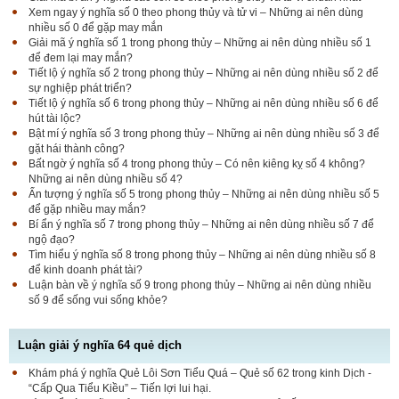
Xem ngay ý nghĩa số 0 theo phong thủy và tử vi – Những ai nên dùng
nhiều số 0 để gặp may mắn
Giải mã ý nghĩa số 1 trong phong thủy – Những ai nên dùng nhiều số 1
để đem lại may mắn?
Tiết lộ ý nghĩa số 2 trong phong thủy – Những ai nên dùng nhiều số 2 để
sự nghiệp phát triển?
Tiết lộ ý nghĩa số 6 trong phong thủy – Những ai nên dùng nhiều số 6 để
hút tài lộc?
Bật mí ý nghĩa số 3 trong phong thủy – Những ai nên dùng nhiều số 3 để
gặt hái thành công?
Bất ngờ ý nghĩa số 4 trong phong thủy – Có nên kiêng kỵ số 4 không?
Những ai nên dùng nhiều số 4?
Ấn tượng ý nghĩa số 5 trong phong thủy – Những ai nên dùng nhiều số 5
để gặp nhiều may mắn?
Bí ẩn ý nghĩa số 7 trong phong thủy – Những ai nên dùng nhiều số 7 để
ngộ đạo?
Tìm hiểu ý nghĩa số 8 trong phong thủy – Những ai nên dùng nhiều số 8
để kinh doanh phát tài?
Luận bàn về ý nghĩa số 9 trong phong thủy – Những ai nên dùng nhiều
số 9 để sống vui sống khỏe?
Luận giải ý nghĩa 64 quẻ dịch
Khám phá ý nghĩa Quẻ Lôi Sơn Tiểu Quá – Quẻ số 62 trong kinh Dịch -
“Cấp Qua Tiểu Kiều” – Tiến lợi lui hại.