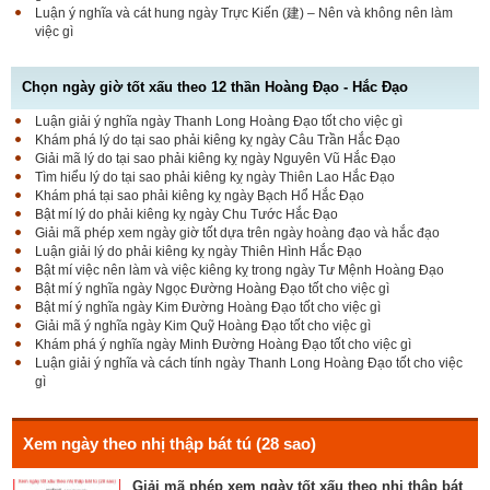
Luận ý nghĩa và cát hung ngày Trực Kiến (建) – Nên và không nên làm
việc gì
Chọn ngày giờ tốt xấu theo 12 thần Hoàng Đạo - Hắc Đạo
Luận giải ý nghĩa ngày Thanh Long Hoàng Đạo tốt cho việc gì
Luận bàn Sao Phòng tốt hay xấu – Tính chất và ý
Khám phá lý do tại sao phải kiêng kỵ ngày Câu Trần Hắc Đạo
nghĩa Phòng Nhật Thố
Giải mã lý do tại sao phải kiêng kỵ ngày Nguyên Vũ Hắc Đạo
Tìm hiểu lý do tại sao phải kiêng kỵ ngày Thiên Lao Hắc Đạo
Khám phá tại sao phải kiêng kỵ ngày Bạch Hổ Hắc Đạo
Bật mí lý do phải kiêng kỵ ngày Chu Tước Hắc Đạo
Bật mí Sao Đê tốt hay xấu – Tính chất và ý nghĩa
Giải mã phép xem ngày giờ tốt dựa trên ngày hoàng đạo và hắc đạo
Đê Thổ Lạc
Luận giải lý do phải kiêng kỵ ngày Thiên Hình Hắc Đạo
Bật mí việc nên làm và việc kiêng kỵ trong ngày Tư Mệnh Hoàng Đạo
Bật mí ý nghĩa ngày Ngọc Đường Hoàng Đạo tốt cho việc gì
Bật mí ý nghĩa ngày Kim Đường Hoàng Đạo tốt cho việc gì
Giải mã Sao Cang tốt hay xấu – Tính chất và ý
Giải mã ý nghĩa ngày Kim Quỹ Hoàng Đạo tốt cho việc gì
nghĩa Cang Kim long
Khám phá ý nghĩa ngày Minh Đường Hoàng Đạo tốt cho việc gì
Luận giải ý nghĩa và cách tính ngày Thanh Long Hoàng Đạo tốt cho việc
gì
Luận giải Sao Giác tốt hay xấu – Tính chất và ý
nghĩa Giác Mộc Giao
Xem ngày theo nhị thập bát tú (28 sao)
Giải mã phép xem ngày tốt xấu theo nhị thập bát