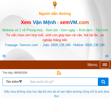
Người dẫn đường
Xem
Vận Mệnh
-
xem
VM
.com
Website số 1 về Phong thủy - Xem bói - Xem ngày – Kinh dịch - Tâm linh
Tư vấn chọn sim hợp tuổi, sinh con giúp bạn cải vận, hút tài lộc, sự
nghiệp thăng tiến
Fanpage: Xemvm.com - Zalo: 0926.138.186 - Hotline: 0926.138.186
Menu
Thứ bảy, 08/08/2026
Nếu như không chịu học tập thì cho dù đi vạn dặm đường cũng chỉ là anh đưa
thư.