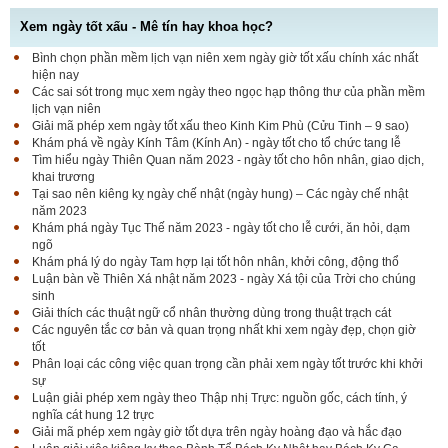
Xem ngày tốt xấu - Mê tín hay khoa học?
Bình chọn phần mềm lịch vạn niên xem ngày giờ tốt xấu chính xác nhất
hiện nay
Các sai sót trong mục xem ngày theo ngọc hạp thông thư của phần mềm
lịch vạn niên
Giải mã phép xem ngày tốt xấu theo Kinh Kim Phù (Cửu Tinh – 9 sao)
Khám phá về ngày Kính Tâm (Kính An) - ngày tốt cho tổ chức tang lễ
Tìm hiểu ngày Thiên Quan năm 2023 - ngày tốt cho hôn nhân, giao dịch,
khai trương
Tại sao nên kiêng kỵ ngày chế nhật (ngày hung) – Các ngày chế nhật
năm 2023
Khám phá ngày Tục Thế năm 2023 - ngày tốt cho lễ cưới, ăn hỏi, dạm
ngõ
Khám phá lý do ngày Tam hợp lại tốt hôn nhân, khởi công, động thổ
Luận bàn về Thiên Xá nhật năm 2023 - ngày Xá tội của Trời cho chúng
sinh
Giải thích các thuật ngữ cổ nhân thường dùng trong thuật trạch cát
Các nguyên tắc cơ bản và quan trọng nhất khi xem ngày đẹp, chọn giờ
tốt
Phân loại các công việc quan trọng cần phải xem ngày tốt trước khi khởi
sự
Luận giải phép xem ngày theo Thập nhị Trực: nguồn gốc, cách tính, ý
nghĩa cát hung 12 trực
Giải mã phép xem ngày giờ tốt dựa trên ngày hoàng đạo và hắc đạo