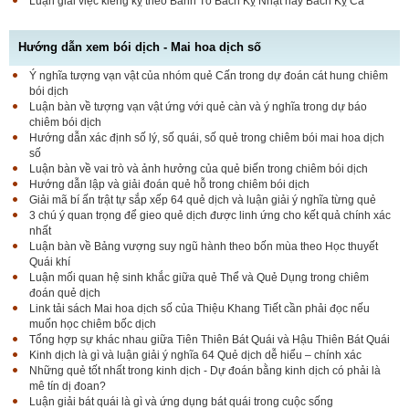
Luận giải việc kiêng kỵ theo Bành Tổ Bách Kỵ Nhật hay Bách Kỵ Ca
Hướng dẫn xem bói dịch - Mai hoa dịch số
Ý nghĩa tượng vạn vật của nhóm quẻ Cấn trong dự đoán cát hung chiêm
bói dịch
Luận bàn về tượng vạn vật ứng với quẻ càn và ý nghĩa trong dự báo
chiêm bói dịch
Hướng dẫn xác định số lý, số quái, số quẻ trong chiêm bói mai hoa dịch
số
Luận bàn về vai trò và ảnh hưởng của quẻ biến trong chiêm bói dịch
Hướng dẫn lập và giải đoán quẻ hỗ trong chiêm bói dịch
Giải mã bí ấn trật tự sắp xếp 64 quẻ dịch và luận giải ý nghĩa từng quẻ
3 chú ý quan trọng để gieo quẻ dịch được linh ứng cho kết quả chính xác
nhất
Luận bàn về Bảng vượng suy ngũ hành theo bốn mùa theo Học thuyết
Quái khí
Luận mối quan hệ sinh khắc giữa quẻ Thể và Quẻ Dụng trong chiêm
đoán quẻ dịch
Link tải sách Mai hoa dịch số của Thiệu Khang Tiết cần phải đọc nếu
muốn học chiêm bốc dịch
Tổng hợp sự khác nhau giữa Tiên Thiên Bát Quái và Hậu Thiên Bát Quái
Kinh dịch là gì và luận giải ý nghĩa 64 Quẻ dịch dễ hiểu – chính xác
Những quẻ tốt nhất trong kinh dịch - Dự đoán bằng kinh dịch có phải là
mê tín dị đoan?
Luận giải bát quái là gì và ứng dụng bát quái trong cuộc sống