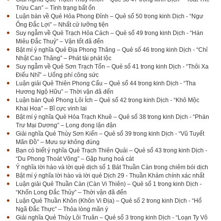
Trừu Can” – Tình trạng bất ổn
Luận bàn về Quẻ Hỏa Phong Đỉnh – Quẻ số 50 trong kinh Dịch - “Ngư
Ông Đắc Lợi” – Nhất cử lưỡng tiện
Suy ngẫm về Quẻ Trạch Hỏa Cách – Quẻ số 49 trong kinh Dịch - “Hán
Miêu Đắc Thuỷ” – Vận tốt đã đến
Bật mí ý nghĩa Quẻ Địa Phong Thăng – Quẻ số 46 trong kinh Dịch - “Chỉ
Nhật Cao Thăng” – Phát tài phát lộc
Suy ngẫm về Quẻ Sơn Trạch Tổn – Quẻ số 41 trong kinh Dịch - “Thôi Xa
Điếu Nhĩ” – Uổng phí công sức
Luận giải Quẻ Thiên Phong Cấu – Quẻ số 44 trong kinh Dịch - “Tha
Hương Ngộ Hữu” – Thời vận đã đến
Luận bàn Quẻ Phong Lôi Ích – Quẻ số 42 trong kinh Dịch - “Khô Mộc
Khai Hoa” – Bĩ cực vinh lai
Bật mí ý nghĩa Quẻ Hỏa Trạch Khuê – Quẻ số 38 trong kinh Dịch - “Phán
Trư Mại Dương” – Long đong lận đận
Giải nghĩa Quẻ Thủy Sơn Kiển – Quẻ số 39 trong kinh Dịch - “Vũ Tuyết
Mãn Đồ” – Mưu sự không đúng
Bạn có biết ý nghĩa Quẻ Trạch Thiên Quải – Quẻ số 43 trong kinh Dịch -
“Du Phong Thoát Võng” – Gặp hung hoá cát
Ý nghĩa lời hào và lời quẻ dịch số 1 Bát Thuần Càn trong chiêm bói dịch
Bật mí ý nghĩa lời hào và lời quẻ Dịch 29 - Thuần Khảm chính xác nhất
Luận giải Quẻ Thuần Càn (Càn Vi Thiên) – Quẻ số 1 trong kinh Dịch -
“Khốn Long Đắc Thủy” – Thời vận đã đến
Luận Quẻ Thuần Khôn (Khôn Vi Địa) – Quẻ số 2 trong kinh Dịch - “Hổ
Ngã Đắc Thực” – Thỏa lòng mãn ý
Giải nghĩa Quẻ Thủy Lôi Truân – Quẻ số 3 trong kinh Dịch - “Loạn Ty Vô