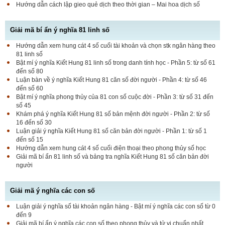
Hướng dẫn cách lập gieo quẻ dịch theo thời gian – Mai hoa dịch số
Giải mã bí ẩn ý nghĩa 81 linh số
Hướng dẫn xem hung cát 4 số cuối tài khoản và chọn stk ngân hàng theo
81 linh số
Bật mí ý nghĩa Kiết Hung 81 linh số trong danh tính học - Phần 5: từ số 61
đến số 80
Luận bàn về ý nghĩa Kiết Hung 81 căn số đời người - Phần 4: từ số 46
đến số 60
Bật mí ý nghĩa phong thủy của 81 con số cuộc đời - Phần 3: từ số 31 đến
số 45
Khám phá ý nghĩa Kiết Hung 81 số bản mệnh đời người - Phần 2: từ số
16 đến số 30
Luận giải ý nghĩa Kiết Hung 81 số căn bản đời người - Phần 1: từ số 1
đến số 15
Hướng dẫn xem hung cát 4 số cuối điện thoại theo phong thủy số học
Giải mã bí ẩn 81 linh số và bảng tra nghĩa Kiết Hung 81 số căn bản đời
người
Giải mã ý nghĩa các con số
Luận giải ý nghĩa số tài khoản ngân hàng - Bật mí ý nghĩa các con số từ 0
đến 9
Giải mã bí ẩn ý nghĩa các con số theo phong thủy và tử vi chuẩn nhất