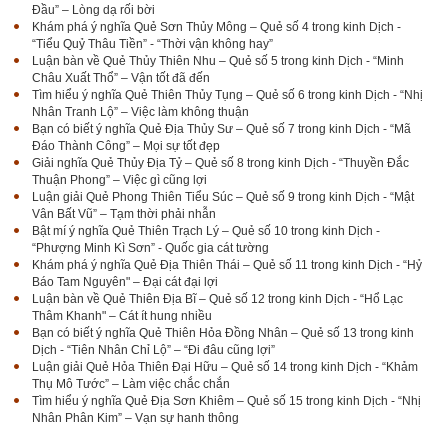
Đầu” – Lòng dạ rối bời
Khám phá ý nghĩa Quẻ Sơn Thủy Mông – Quẻ số 4 trong kinh Dịch -
“Tiểu Quỷ Thâu Tiền” - “Thời vận không hay”
Luận bàn về Quẻ Thủy Thiên Nhu – Quẻ số 5 trong kinh Dịch - “Minh
Châu Xuất Thổ” – Vận tốt đã đến
Tìm hiểu ý nghĩa Quẻ Thiên Thủy Tụng – Quẻ số 6 trong kinh Dịch - “Nhị
Nhân Tranh Lộ” – Việc làm không thuận
Bạn có biết ý nghĩa Quẻ Địa Thủy Sư – Quẻ số 7 trong kinh Dịch - “Mã
Đáo Thành Công” – Mọi sự tốt đẹp
Giải nghĩa Quẻ Thủy Địa Tỷ – Quẻ số 8 trong kinh Dịch - “Thuyền Đắc
Thuận Phong” – Việc gì cũng lợi
Luận giải Quẻ Phong Thiên Tiểu Súc – Quẻ số 9 trong kinh Dịch - “Mật
Vân Bất Vũ” – Tạm thời phải nhẫn
Bật mí ý nghĩa Quẻ Thiên Trạch Lý – Quẻ số 10 trong kinh Dịch -
“Phượng Minh Kì Sơn” - Quốc gia cát tường
Khám phá ý nghĩa Quẻ Địa Thiên Thái – Quẻ số 11 trong kinh Dịch - “Hỷ
Báo Tam Nguyên" – Đại cát đại lợi
Luận bàn về Quẻ Thiên Địa Bĩ – Quẻ số 12 trong kinh Dịch - “Hổ Lạc
Thâm Khanh" – Cát ít hung nhiều
Bạn có biết ý nghĩa Quẻ Thiên Hỏa Đồng Nhân – Quẻ số 13 trong kinh
Dịch - “Tiên Nhân Chỉ Lộ” – “Đi đâu cũng lợi”
Luận giải Quẻ Hỏa Thiên Đại Hữu – Quẻ số 14 trong kinh Dịch - “Khảm
Thụ Mô Tước” – Làm việc chắc chắn
Tìm hiểu ý nghĩa Quẻ Địa Sơn Khiêm – Quẻ số 15 trong kinh Dịch - “Nhị
Nhân Phân Kim” – Vạn sự hanh thông