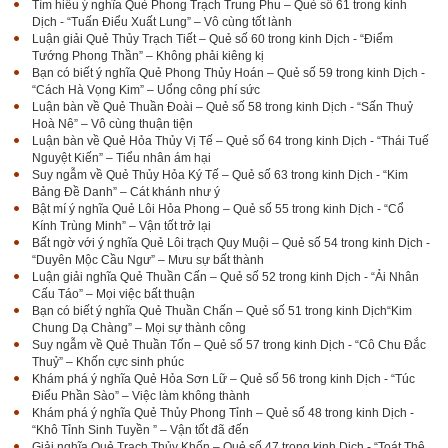
Tìm hiểu ý nghĩa Quẻ Phong Trạch Trung Phu – Quẻ số 61 trong kinh
Dịch - “Tuấn Điểu Xuất Lung” – Vô cùng tốt lành
Luận giải Quẻ Thủy Trạch Tiết – Quẻ số 60 trong kinh Dịch - “Điểm
Tướng Phong Thần” – Không phải kiêng kị
Bạn có biết ý nghĩa Quẻ Phong Thủy Hoán – Quẻ số 59 trong kinh Dịch -
“Cách Hà Vọng Kim” – Uổng công phí sức
Luận bàn về Quẻ Thuần Đoài – Quẻ số 58 trong kinh Dịch - “Sấn Thuỷ
Hoà Nê” – Vô cùng thuận tiện
Luận bàn về Quẻ Hỏa Thủy Vị Tế – Quẻ số 64 trong kinh Dịch - “Thái Tuế
Nguyệt Kiến” – Tiểu nhân ám hại
Suy ngẫm về Quẻ Thủy Hỏa Ký Tế – Quẻ số 63 trong kinh Dịch - “Kim
Bảng Đề Danh” – Cát khánh như ý
Bật mí ý nghĩa Quẻ Lôi Hỏa Phong – Quẻ số 55 trong kinh Dịch - “Cổ
Kính Trùng Minh” – Vận tốt trở lại
Bất ngờ với ý nghĩa Quẻ Lôi trạch Quy Muội – Quẻ số 54 trong kinh Dịch -
“Duyên Mộc Cầu Ngư” – Mưu sự bất thành
Luận giải nghĩa Quẻ Thuần Cấn – Quẻ số 52 trong kinh Dịch - “Ải Nhân
Cấu Táo” – Mọi việc bất thuận
Bạn có biết ý nghĩa Quẻ Thuần Chấn – Quẻ số 51 trong kinh Dịch“Kim
Chung Dạ Chàng” – Mọi sự thành công
Suy ngẫm về Quẻ Thuần Tốn – Quẻ số 57 trong kinh Dịch - “Cô Chu Đắc
Thuỷ” – Khốn cực sinh phúc
Khám phá ý nghĩa Quẻ Hỏa Sơn Lữ – Quẻ số 56 trong kinh Dịch - “Túc
Điểu Phần Sào” – Việc làm không thành
Khám phá ý nghĩa Quẻ Thủy Phong Tỉnh – Quẻ số 48 trong kinh Dịch -
“Khô Tỉnh Sinh Tuyền ” – Vận tốt đã đến
Giải nghĩa Quẻ Trạch Thủy Khốn – Quẻ số 47 trong kinh Dịch - “Toát Thê