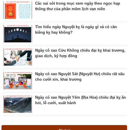
Các sai sót trong mục xem ngày theo ngọc hạp
thông thư của phần mềm lịch vạn niên
Luận bàn ngày có Sao Quỷ chiếu là ngày tốt hay
xấu? Ý nghĩa Quỷ Kim Dương
Tìm hiểu ngày Nguyệt kỵ là ngày gì và có cần
kiêng kỵ hay không?
Bật mí ngày có Sao Tỉnh chiếu là ngày tốt hay
ngày xấu? Ý nghĩa Tỉnh Mộc Hãn
Ngày có sao Cửu Không chiếu đại kỵ khai trương,
giao dịch, ký hợp đồng
Giải mã ngày có Sao Sâm chiếu là ngày tốt hay
ngày xấu? Ý nghĩa Sâm Thủy Viên
Ngày có sao Nguyệt Sát (Nguyệt Hư) chiếu rất xấu
cho cưới xin, khai trương
Khám phá ngày có Sao Chủy là ngày tốt hay ngày
xấu? Ý nghĩa Chủy Hỏa Hầu
Ngày có sao Nguyệt Yếm (Địa Hỏa) chiếu đại kỵ ăn
hỏi, lễ cưới, xuất hành
Luận giải ngày có Sao Tất chiếu là ngày tốt hay
ngày xấu? Ý nghĩa Tất Nguyệt Ô
Ngày có sao Nguyệt Hỏa (Nguyệt Hại) trực rất xấu
cho cưới hỏi, giao dịch, khai trương
Giải mã ngày có Sao Mão chiếu là ngày tốt hay