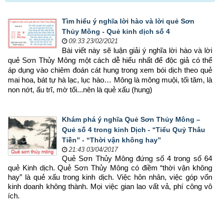
Tìm hiểu ý nghĩa lời hào và lời quẻ Sơn
Thủy Mông - Quẻ kinh dịch số 4
09:33 23/02/2021
Bài viết này sẽ luận giải ý nghĩa lời hào và lời 
quẻ Sơn Thủy Mông một cách dễ hiểu nhất để độc giả có thể 
áp dụng vào chiêm đoán cát hung trong xem bói dịch theo quẻ 
mai hoa, bát tự hà lạc, lục hào… Mông là mông muội, tối tăm, là 
non nớt, ấu trĩ, mờ tối...nên là quẻ xấu (hung)
Khám phá ý nghĩa Quẻ Sơn Thủy Mông –
Quẻ số 4 trong kinh Dịch - “Tiểu Quỷ Thâu
Tiền” - “Thời vận không hay”
21:43 03/04/2017
Quẻ Sơn Thủy Mông đứng số 4 trong số 64
quẻ Kinh dịch. Quẻ Sơn Thủy Mông có điềm “thời vận không
hay” là quẻ xấu trong kinh dịch. Việc hôn nhân, việc góp vốn
kinh doanh không thành. Mọi việc gian lao vất vả, phí công vô
ích.