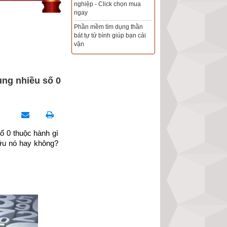
Xem ngày đẹp - chọn ngày
tốt khởi sự theo kinh dịch
chính xác nhất
Tổng Kho Sim Năm sinh 0x -
9x - 8x -7x -6x giá rẻ nhất thị
trường - Click xem ngay
ùng nhiều số 0
ố 0 thuộc hành gì 
u nó hay không? 