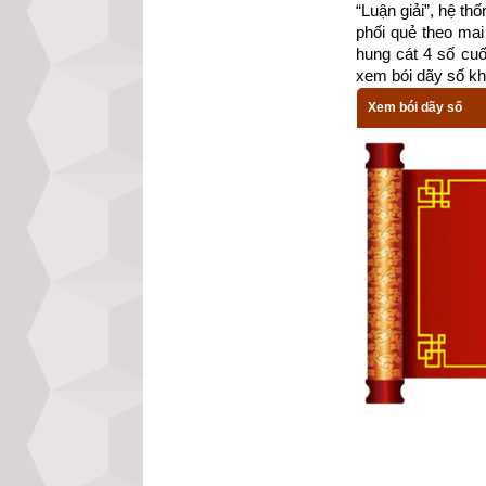
không?
“Luận giải”, hệ th
phối quẻ theo mai 
1. Bạn có biết 
hung cát 4 số cu
xem bói dãy số kh
Kinh Dịch là một
Xem bói dãy số
viết (phần Thoán
“—” là Dương, tư
tạo thành các con 
trị, văn hóa, bói 
Vô Cực sin
Thái Cực s
Lưỡng Nghi
Tứ Tượng s
Bát Quái s