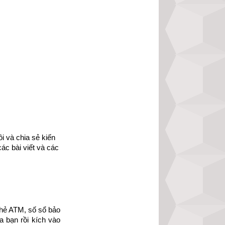
 trong tính toán 
 ra đều gắn liền 
ình. Ngay từ khi 
inh của người đó 
 bóng trong cuộc 
ầy dép, số sổ bảo 
 và chia sẻ kiến 
ác bài viết và các 
 thông tin rời rạc 
a, dân tộc mà mỗi 
i cho rất xấu. Vì 
 đặc biệt là theo 
hẻ ATM, số sổ bảo 
hợp với mình hay 
 bạn rồi kích vào 