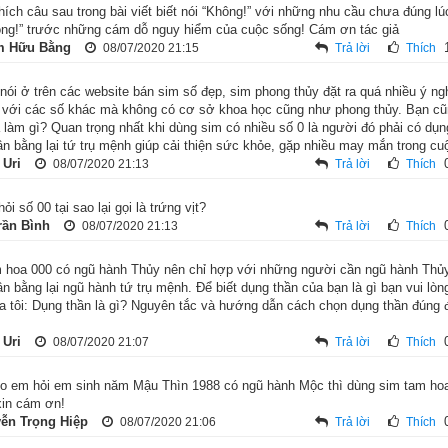
nguồn gốc của muôn loài, cây cối… tuợng trưng cho sự vô cùng vô t
thích câu sau trong bài viết biết nói “Không!” với những nhu cầu chưa đúng lú
ạo thế giới. Như vậy bí mật của số 0 chính là ở chỗ nó không mang ý
ông!” trước những cám dỗ nguy hiểm của cuộc sống! Cám ơn tác giả
m Hữu Bằng
08/07/2020 21:15
Trả lời
Thích
 cao hơn là ý nghĩa vô cực.
nói ở trên các website bán sim số đẹp, sim phong thủy đặt ra quá nhiều ý ngh
ành gì và hợp với mệnh gì? Không thấy sách nào nói rõ về ngũ hà
 với các số khác mà không có cơ sở khoa học cũng như phong thủy. Bạn c
 làm gì? Quan trọng nhất khi dùng sim có nhiều số 0 là người đó phải có dụn
à vô cực, có người coi là Thái Cực. Nhiều website nói số 0 con số ứ
n bằng lại tứ trụ mệnh giúp cải thiện sức khỏe, gặp nhiều may mắn trong cu
 và tài vượng cho người mệnh này. Tôi cho là tào lao bởi Thái cực 
 Uri
08/07/2020 21:13
Trả lời
Thích
Thủy là hành đầu tiên trong ngũ hành (nơi bắt đầu sự sống) nên ta c
Âm Thủy mới đúng. Do có ngũ hành Thủy nên số 0 còn tượng trưng c
hỏi số 00 tại sao lại gọi là trứng vịt?
 những chướng ngại trên con đường đạt đến đỉnh vinh quang.
rần Bình
08/07/2020 21:13
Trả lời
Thích
 hoa 000 có ngũ hành Thủy nên chỉ hợp với những người cần ngũ hành Thủ
n bằng lại ngũ hành tứ trụ mệnh. Để biết dụng thần của bạn là gì bạn vui lòn
a tôi: Dụng thần là gì? Nguyên tắc và hướng dẫn cách chọn dụng thần đúng đ
 Uri
08/07/2020 21:07
Trả lời
Thích
o em hỏi em sinh năm Mậu Thìn 1988 có ngũ hành Mộc thì dùng sim tam hoa
in cám ơn!
ễn Trọng Hiệp
08/07/2020 21:06
Trả lời
Thích