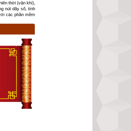
ên thời (vận khí), 
g nút dãy số, tính 
với các phần mềm 
ó không dùng chữ 
ạch là Vạch liền 
p chồng lên nhau 
số, quân sự, chính 
heo Kinh dịch thì: