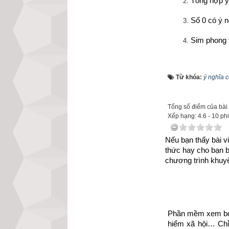
Tổng hợp ý
Số 0 có ý n
Sim phong 
Cổ nhân rất coi 
mà chúng còn có 
Từ khóa:
ý nghĩa 
với các con số. 
sinh ra vận mệnh
Tổng số điểm của bài v
được đo lường bở
Xếp hạng:
4.6
-
10
phi
sống hàng ngày nh
Nếu bạn thấy bài vi
hiểm, số tài kho
thức hay cho bạn 
chương trình khuyế
Hiện nay có rất n
đơn lẻ mà ít phân
con số có ý nghĩa
thế tôi xin tổng 
Phần mềm xem bói 
phong thủy để cá
hiểm xã hội… Chỉ 