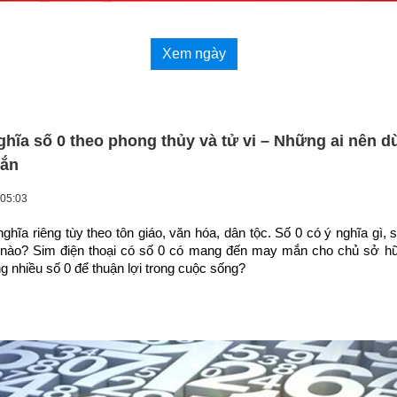
Xem ngày
hĩa số 0 theo phong thủy và tử vi – Những ai nên d
mắn
 05:03
ghĩa riêng tùy theo tôn giáo, văn hóa, dân tộc. Số 0 có ý nghĩa gì, s
i nào? Sim điện thoại có số 0 có mang đến may mắn cho chủ sở hữ
 nhiều số 0 để thuận lợi trong cuộc sống?