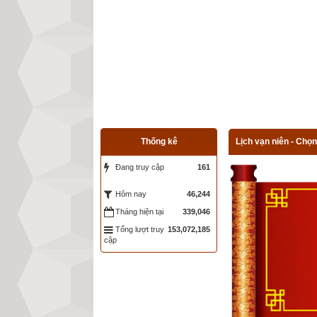
Thống kê
Lịch vạn niên - Chọn
Đang truy cập
161
46,244
Hôm nay
Tháng hiện tại
339,046
Tổng lượt truy
153,072,185
cập