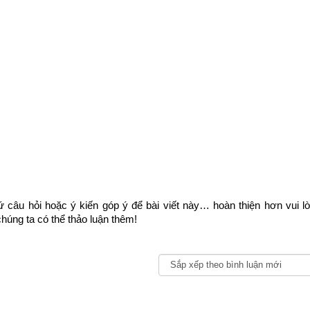
 câu hỏi hoặc ý kiến góp ý để bài viết này… hoàn thiện hơn vui l
húng ta có thể thảo luận thêm!
Ý nghĩa số 0 theo Phong Thủy