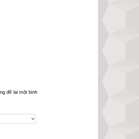
òng
 để lại một bình 