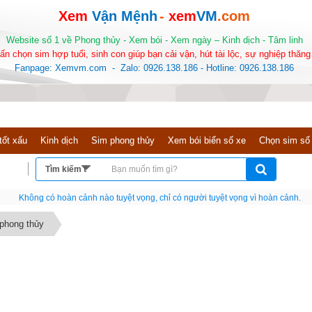
Xem
Vận Mệnh
-
xem
VM
.com
Website số 1 về Phong thủy - Xem bói - Xem ngày – Kinh dịch - Tâm linh
ấn chọn sim hợp tuổi, sinh con giúp bạn cải vận, hút tài lộc, sự nghiệp thăng 
Fanpage: Xemvm.com - Zalo: 0926.138.186 - Hotline: 0926.138.186
tốt xấu
Kinh dịch
Sim phong thủy
Xem bói biển số xe
Chọn sim số
Nếu như không chịu học tập thì cho dù đi vạn dặm đường cũng chỉ là anh đưa thư
 phong thủy