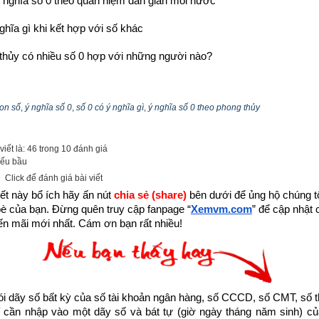
 nghĩa số 0 theo quan niệm dân gian mỗi nước
ghĩa gì khi kết hợp với số khác
thủy có nhiều số 0 hợp với những người nào?
trọng việc nghiên cứu những con số bởi nó không phải chỉ được dùng
thể có ảnh hưởng đến đời sống và vận mệnh con người. Vạn vật sinh
con số
,
ý nghĩa số 0
,
số 0 có ý nghĩa gì
,
ý nghĩa số 0 theo phong thủy
Mỗi chúng ta sống trong vạn vật cũng đều có các con số gắn với m
 của một người đã gắn liền Bát tự gồm Giờ - Ngày – Tháng – Năm s
iết là: 46 trong 10 đánh giá
i các con số. Rồi lớn lên các con số gắn theo chúng ta như hình với
ếu bầu
ư số điện thoại, biển số xe, biển số nhà, số tuổi, số quần áo, số gi
Click để đánh giá bài viết
ết này bổ ích hãy ấn nút 
chia sẻ (share) 
bên dưới để ủng hộ chúng tôi
ản ngân hàng, số thẻ ATM…
bè của bạn. Đừng quên truy cập fanpage
“
Xemvm.com
” để cập nhật c
n mãi mới nhất. Cám ơn bạn rất nhiều!
hiều bài viết trên mạng về
ý nghĩa số 0
 nhưng đều chỉ khai thác vài
 tích ý nghĩa số 0 theo phong thủy. Rồi thì tùy theo tôn giáo, văn hó
 riêng, đối với người này thì số này rất đẹp, còn với người khác thì lạ
hợp tất cả các quan niệm về con số 0 theo tôn giáo, văn hóa, dân tộc và
dãy số bất kỳ của số tài khoản ngân hàng, số CCCD, số CMT, số t
c bạn có được cái nhìn đa chiều về chúng, từ đó biết được số 0 có 
cần nhập vào một dãy số và bát tự (giờ ngày tháng năm sinh) của