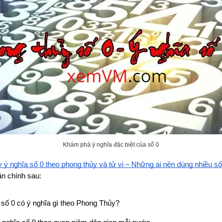
Khám phá ý nghĩa đặc biệt của số 0
ý nghĩa số 0 theo phong thủy và tử vi – Những ai nên dùng nhiều số
n chính sau:
 số 0 có ý nghĩa gì theo Phong Thủy?