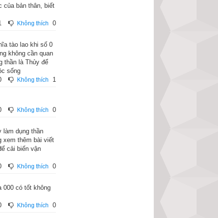
ận, cho pháp lực 
c của bản thân, biết
 nghĩa số. Mà nó 
1
0
Không thích
ĩa tào lao khi số 0
nh của số 0, có 
ũng không cần quan
g thần là Thủy để
ng với mệnh Kim, 
ộc sống
sinh lưỡng nghi. 
0
1
Không thích
oi số 1 là Dương 
ho khả năng chịu 
0
0
Không thích
y làm dụng thần
g xem thêm bài viết
ể cải biến vận
0
0
Không thích
 000 có tốt không
0
0
Không thích