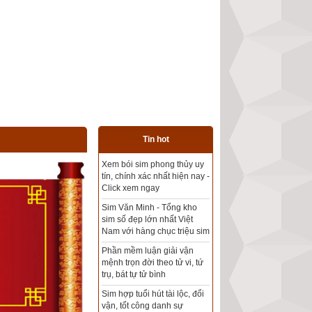
Tin hot
Tổng kho sim phong thủy -
Sim hợp tuổi - Sim hợp
mệnh giá rẻ nhất thị trường
Xem bói sim phong thủy
theo khoa học tử vi, tứ trụ
chính xác nhất
Mua sim Thần tài, Thần tài
theo bạn! Giao sim miễn phí