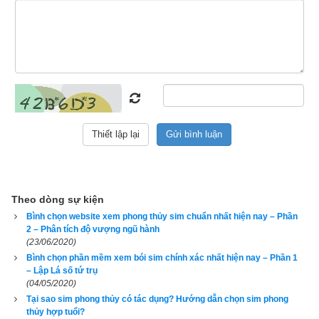
Ngũ hành của số học theo Cửu tinh
97% website
xem bói sim
, 
app
bình giảng sim
 hiện nay xác 
Theo dòng sự kiện
định
ngũ hành của các con số
 dựa trên số thứ tự của Cửu 
Bình chọn website xem phong thủy sim chuẩn nhất hiện nay – Phần
tinh (9 sao) trong bản đồ Lạc Thư được dùng rất rộng rãi trong 
2 – Phân tích độ vượng ngũ hành
bộ môn Huyền Không như sau:
(23/06/2020)
Bình chọn phần mềm xem bói sim chính xác nhất hiện nay – Phần 1
– Lập Lá số tứ trụ
Số 1: Sao Nhất Bạch (Tham Lang) – hành Thủy – Quẻ 
(04/05/2020)
Khảm – Hướng Bắc. Vui lòng xem thêm bài viết “
Giải 
Tại sao sim phong thủy có tác dụng? Hướng dẫn chọn sim phong
” để biết rõ 
thủy hợp tuổi?
mã ý nghĩa số 1 theo phong thủy và tử vi