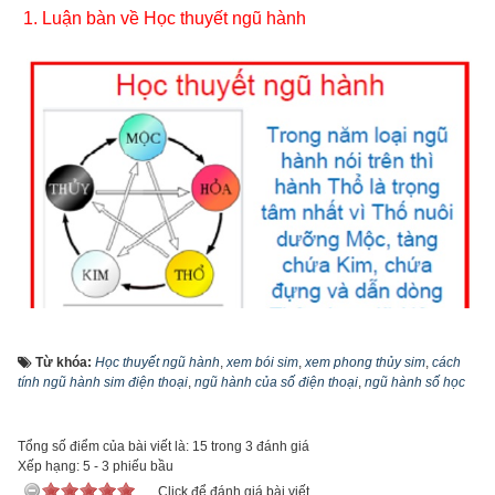
1. Luận bàn về Học thuyết ngũ hành
Từ khóa:
Học thuyết ngũ hành
,
xem bói sim
,
xem phong thủy sim
,
cách
tính ngũ hành sim điện thoại
,
ngũ hành của số điện thoại
,
ngũ hành số học
Luận bàn về Học thuyết ngũ hành
Học thuyết ngũ hành
 dùng phương pháp lấy hình tượng để 
Tổng số điểm của bài viết là: 15 trong 3 đánh giá
so sánh, phân loại, đem các sự vật hoặc hiện tượng cần giải 
Xếp hạng:
5
-
3
phiếu bầu
thích chia ra thành 5 loại vật chất cơ bản là Kim, Mộc, Thủy, 
Click để đánh giá bài viết