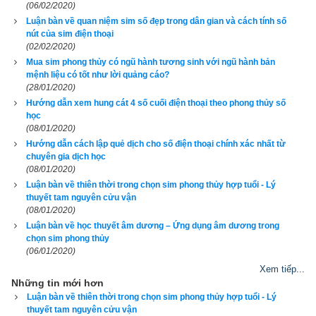
(06/02/2020)
hơn.
Luận bàn về quan niệm sim số đẹp trong dân gian và cách tính số
nút của sim điện thoại
Số 2: Sao Nhị Hắc (Cự Môn) – hành Thổ – Quẻ Khôn – 
(02/02/2020)
Hướng Tây Nam. Vui lòng xem thêm bài viết “
Giải mã 
Mua sim phong thủy có ngũ hành tương sinh với ngũ hành bản
” để biết rõ hơn.
ý nghĩa số 2 theo phong thủy và tử vi
mệnh liệu có tốt như lời quảng cáo?
(28/01/2020)
Số 3: Sao Tam Bích (Lộc Tồn) – hành Mộc – Quẻ Chấn 
Hướng dẫn xem hung cát 4 số cuối điện thoại theo phong thủy số
– Hướng Đông. Vui lòng xem thêm bài viết “
Giải mã ý 
học
” để biết rõ hơn.
(08/01/2020)
nghĩa số 3 theo phong thủy và tử vi
Hướng dẫn cách lập quẻ dịch cho số điện thoại chính xác nhất từ
Số 4: Sao Tứ Lục (Văn Xương) – hành Mộc – Quẻ Tốn 
chuyên gia dịch học
(08/01/2020)
– Hướng Đông Nam. Vui lòng xem thêm bài viết “
Giải 
Luận bàn về thiên thời trong chọn sim phong thủy hợp tuổi - Lý
” để biết rõ 
mã ý nghĩa số 4 theo phong thủy và tử vi
thuyết tam nguyên cửu vận
hơn.
(08/01/2020)
Luận bàn về học thuyết âm dương – Ứng dụng âm dương trong
Số 5: Sao Ngũ Hoàng (Chính Quan) – hành Thổ – 
chọn sim phong thủy
Không thuộc quẻ nào – Trung Cung. Vui lòng xem thêm 
(06/01/2020)
bài viết “
Giải mã ý nghĩa số 5 theo phong thủy và tử 
Xem tiếp...
” để biết rõ hơn.
vi
Những tin mới hơn
Luận bàn về thiên thời trong chọn sim phong thủy hợp tuổi - Lý
Số 6: Sao Lục Bạch (Vũ Khúc) – hành Kim – Quẻ Càn – 
thuyết tam nguyên cửu vận