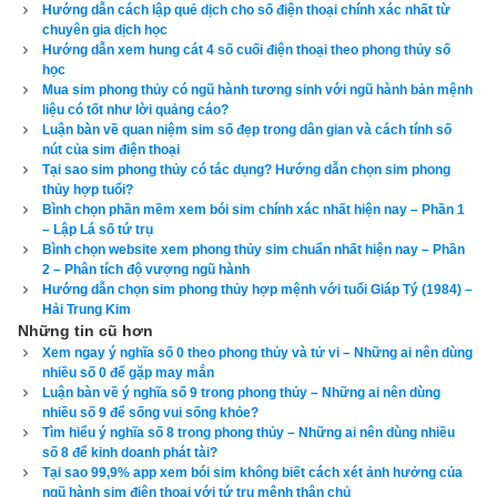
Hướng dẫn cách lập quẻ dịch cho số điện thoại chính xác nhất từ
Hướng Tây Bắc. Vui lòng xem thêm bài viết “
Giải mã 
chuyên gia dịch học
” để biết rõ hơn.
ý nghĩa số 6 theo phong thủy và tử vi
Hướng dẫn xem hung cát 4 số cuối điện thoại theo phong thủy số
học
Số 7: Sao Thất Xích (Phá Quân) – hành Kim – Quẻ 
Mua sim phong thủy có ngũ hành tương sinh với ngũ hành bản mệnh
Đoài – Hướng Tây . Vui lòng xem thêm bài viết “
Giải 
liệu có tốt như lời quảng cáo?
Luận bàn về quan niệm sim số đẹp trong dân gian và cách tính số
” để biết rõ 
mã ý nghĩa số 7 theo phong thủy và tử vi
nút của sim điện thoại
hơn.
Tại sao sim phong thủy có tác dụng? Hướng dẫn chọn sim phong
thủy hợp tuổi?
Số 8: Sao Bát Bạch (Tả Phù) – hành Thổ – Quẻ Cấn – 
Bình chọn phần mềm xem bói sim chính xác nhất hiện nay – Phần 1
Hướng Đông Bắc. Vui lòng xem thêm bài viết “
Giải 
– Lập Lá số tứ trụ
Bình chọn website xem phong thủy sim chuẩn nhất hiện nay – Phần
” để biết rõ 
mã ý nghĩa số 8 theo phong thủy và tử vi
2 – Phân tích độ vượng ngũ hành
hơn.
Hướng dẫn chọn sim phong thủy hợp mệnh với tuổi Giáp Tý (1984) –
Hải Trung Kim
Số 9: Sao Cửu Tử (Hữu Bật) – hành Hỏa – Quẻ Ly – 
Những tin cũ hơn
Hướng Nam. Vui lòng xem thêm bài viết “
Giải mã ý 
Xem ngay ý nghĩa số 0 theo phong thủy và tử vi – Những ai nên dùng
” để biết rõ hơn.
nhiều số 0 để gặp may mắn
nghĩa số 9 theo phong thủy và tử vi
Luận bàn về ý nghĩa số 9 trong phong thủy – Những ai nên dùng
nhiều số 9 để sống vui sống khỏe?
Không thấy sách nào nói rõ về ngũ hành của số 0, có người 
Tìm hiểu ý nghĩa số 8 trong phong thủy – Những ai nên dùng nhiều
coi số 0 là vô cực, có người coi số 0 là Thái Cực. Thái cực 
số 8 để kinh doanh phát tài?
Tại sao 99,9% app xem bói sim không biết cách xét ảnh hưởng của
sinh lưỡng nghi. Số 1 thuộc hành Thủy là hành đầu tiên trong 
ngũ hành sim điện thoại với tứ trụ mệnh thân chủ