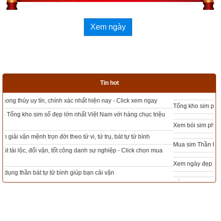
Số 10: Quý – Phương Bắc – Âm Thủy nhưng lại được 
Xem ngày
gán cho số 0 nên có vẻ khiên cưỡng, không được hợp 
lý cho lắm?
4. Ngũ hành của số học theo bảng Lục Thập Hoa Giáp
Tin hot
Tổng kho sim phong thủy - Sim hợp tuổi - Sim hợp mệnh giá rẻ nhất thị trường
Xem bói sim phong thủy theo khoa học tử vi, tứ trụ chính xác nhất
Mua sim Thần tài, Thần tài theo bạn! Giao sim miễn phí
Xem ngày đẹp - chọn ngày tốt khởi sự theo kinh dịch chính xác nhất
Tổng Kho Sim Năm sinh 0x - 9x - 8x -7x -6x giá rẻ nhất thị trường - Click xem
ngay