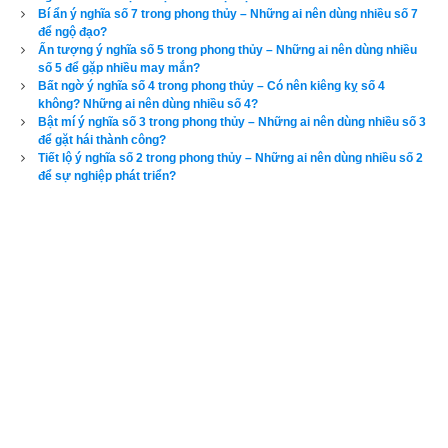
ngũ hành (nơi bắt đầu sự sống) nên ta coi số 1 là Dương 
Bí ẩn ý nghĩa số 7 trong phong thủy – Những ai nên dùng nhiều số 7
Thủy và số 0 là Âm Thủy. Vui lòng xem thêm bài viết “
Giải mã 
để ngộ đạo?
Ấn tượng ý nghĩa số 5 trong phong thủy – Những ai nên dùng nhiều
ý nghĩa số 0 theo phong thủy và tử vi
” để biết rõ hơn.
số 5 để gặp nhiều may mắn?
Bất ngờ ý nghĩa số 4 trong phong thủy – Có nên kiêng kỵ số 4
không? Những ai nên dùng nhiều số 4?
3. Ngũ hành của số học theo Thập Can
Bật mí ý nghĩa số 3 trong phong thủy – Những ai nên dùng nhiều số 3
để gặt hái thành công?
Tiết lộ ý nghĩa số 2 trong phong thủy – Những ai nên dùng nhiều số 2
để sự nghiệp phát triển?
Ngũ hành của số học theo Thập Can