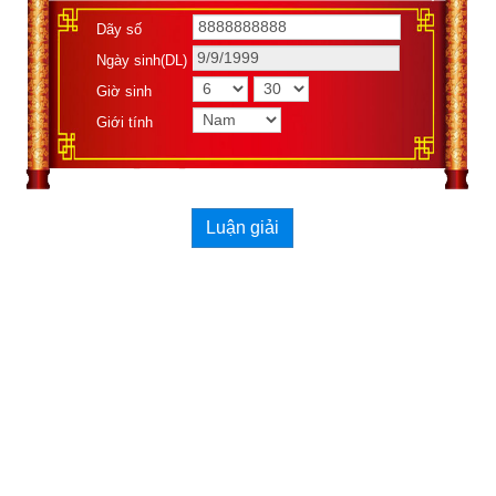
Dãy số
Tiếp theo cổ nhân vận dụng quy luật ngũ hành để giải thích và 
Ngày sinh(DL)
nói rõ mối liên hệ và biến hóa giữa các sự vật và hiện tượng 
đó. Giữa các ngũ hành tồn tại quy luật tương sinh, tương khắc 
Giờ sinh
giống như âm dương là hai mặt không thể tách rời nhau. 
Giới tính
Không có sự sinh ra thì không có phát sinh và trưởng thành 
của vạn vật; không có khắc thì không thể duy trì sự cân bằng 
điều hòa trong quá trình phát triển và biến hóa của sự vật.
Luận giải
Tương sinh có nghĩa là nuôi dưỡng, thúc đẩy trợ giúp 
lẫn nhau. Ta có
 là: Kim sinh 
ngũ hành tương sinh
Thủy, Thủy sinh Mộc, Mộc sinh Hỏa, Hỏa sinh Thổ, Thổ 
sinh Kim.
Tương khắc có nghĩa là ràng buộc, khắc chế, khống 
chế lẫn nhau. Ta có
 là: Kim 
Ngũ hành tương khắc
khắc Mộc, Mộc khắc Thổ, Thổ khắc Thủy, Thủy khắc 
Hỏa, Hỏa khắc Kim.
Nếu chỉ biết đến tương sinh, tương khắc mà không biết 