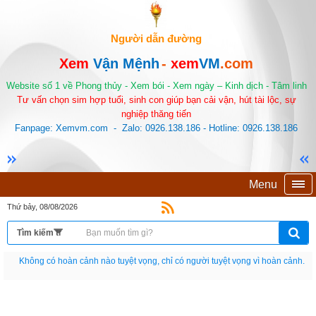
Người dẫn đường
Xem
Vận Mệnh
-
xem
VM
.com
Website số 1 về Phong thủy - Xem bói - Xem ngày – Kinh dịch - Tâm linh
Tư vấn chọn sim hợp tuổi, sinh con giúp bạn cải vận, hút tài lộc, sự
nghiệp thăng tiến
Fanpage: Xemvm.com - Zalo: 0926.138.186 - Hotline: 0926.138.186
Menu
Thứ bảy, 08/08/2026
Nếu như không chịu học tập thì cho dù đi vạn dặm đường cũng chỉ là anh đưa
thư.