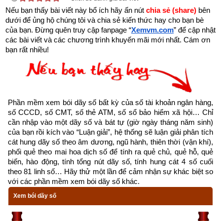
Hỏa, Thổ.
Nếu bạn thấy bài viết này bổ ích hãy ấn nút 
chia sẻ (share) 
bên 
dưới để ủng hộ chúng tôi và chia sẻ kiến thức hay cho bạn bè 
của bạn. Đừng quên truy cập fanpage
“
Xemvm.com
” để cập nhật 
Kim: là các loại kim loại nói chung, có tính chất thanh 
các bài viết và các chương trình khuyến mãi mới nhất. Cám ơn 
tĩnh, cứng rắn, thuần khiết.
bạn rất nhiều!
Thủy: là nước và khí lạnh, có tính chất lắng xuống dưới, 
xâm lấn và có hình tượng là bóng tối.
Mộc: là các loại cây cối, thảo mộc, có tính chất mọc lên 
Phần mềm xem bói dãy số bất kỳ của số tài khoản ngân hàng, 
và phát triển
số CCCD, số CMT, số thẻ ATM, số sổ bảo hiểm xã hội… Chỉ 
Hỏa: là lửa và khí nóng, có tính chất bốc lên trên, biểu 
cần nhập vào một dãy số và bát tự (giờ ngày tháng năm sinh) 
của bạn rồi kích vào “Luận giải”, hệ thống sẽ luận giải phân tích 
hiện là ánh sáng
cát hung dãy số theo âm dương, ngũ hành, thiên thời (vận khí), 
phối quẻ theo mai hoa dịch số để tính ra quẻ chủ, quẻ hỗ, quẻ 
Thổ: là các loại đất đá nói chung, tàng chứa và nuôi 
biến, hào động, tính tổng nút dãy số, tính hung cát 4 số cuối 
nấng vạn vật.
theo 81 linh số… Hãy thử một lần để cảm nhận sự khác biệt so 
với các phần mềm xem bói dãy số khác.
Trong năm loại ngũ hành nói trên thì hành Thổ là trọng tâm 
Xem bói dãy số
nhất vì Thổ nuôi dưỡng Mộc, tàng chứa Kim, chứa đựng và 
dẫn dòng Thủy, lưu giữ Hỏa.