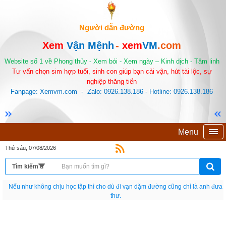
Người dẫn đường
Xem
Vận Mệnh
-
xem
VM
.com
Website số 1 về Phong thủy - Xem bói - Xem ngày – Kinh dịch - Tâm linh
Tư vấn chọn sim hợp tuổi, sinh con giúp bạn cải vận, hút tài lộc, sự
nghiệp thăng tiến
Fanpage: Xemvm.com - Zalo: 0926.138.186 - Hotline: 0926.138.186
Menu
Thứ sáu, 07/08/2026
Nếu như không chịu học tập thì cho dù đi vạn dặm đường cũng chỉ là anh đưa
thư.