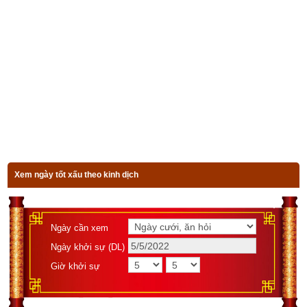
trình theo sách Dự đoán theo tứ trụ của bậc thầy Thiệu Vỹ 
Hoa là hậu duệ đời thứ 29 của Thiệu Khang Tiết, một nhà tiên 
tri, dịch học, tứ trụ cực kỳ nổi tiếng trong lịch sử trung quốc
Phần mềm tìm dụng thần theo bát tự
Họ tên
Xem ngày tốt xấu theo kinh dịch
Ngày sinh(DL)
Giờ sinh
Giới tính
Ngày cần xem
Ngày khởi sự (DL)
Giờ khởi sự
Luận giải