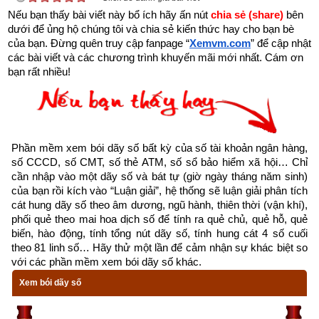
khi sinh ra vận mệnh của một người đã gắn liền Bát tự gồm 
Nếu bạn thấy bài viết này bổ ích hãy ấn nút 
chia sẻ (share) 
bên 
Giờ - Ngày – Tháng – Năm sinh của người đó được đo lường 
dưới để ủng hộ chúng tôi và chia sẻ kiến thức hay cho bạn bè 
bởi các con số. Rồi lớn lên các con số gắn theo chúng ta như 
của bạn. Đừng quên truy cập fanpage
“
Xemvm.com
” để cập nhật 
các bài viết và các chương trình khuyến mãi mới nhất. Cám ơn 
hình với bóng trong cuộc sống hàng ngày như số điện thoại, 
bạn rất nhiều!
biển số xe, biển số nhà, số tuổi, số quần áo, số giầy dép, số 
sổ bảo hiểm, số tài khoản ngân hàng, số thẻ ATM…
Hiện nay có rất nhiều bài viết trên mạng về
ý nghĩa số 8
nhưng đều chỉ khai thác vài thông tin rời rạc đơn lẻ kiểu như 
Phần mềm xem bói dãy số bất kỳ của số tài khoản ngân hàng, 
số 8 có nghĩa là phát, số 8 là số đẹp mang lại thuận lợi may 
số CCCD, số CMT, số thẻ ATM, số sổ bảo hiểm xã hội… Chỉ 
cần nhập vào một dãy số và bát tự (giờ ngày tháng năm sinh) 
mắn mà ít phân tích ý nghĩa số 8 theo phong thủy. Rồi thì tùy 
của bạn rồi kích vào “Luận giải”, hệ thống sẽ luận giải phân tích 
theo tôn giáo, văn hóa, dân tộc mà mỗi con số có ý nghĩa 
cát hung dãy số theo âm dương, ngũ hành, thiên thời (vận khí), 
riêng, đối với người này thì số này rất đẹp, còn với người 
phối quẻ theo mai hoa dịch số để tính ra quẻ chủ, quẻ hỗ, quẻ 
biến, hào động, tính tổng nút dãy số, tính hung cát 4 số cuối 
khác thì lại cho rất xấu. Vì thế tôi xin tổng hợp tất cả các quan 
theo 81 linh số… Hãy thử một lần để cảm nhận sự khác biệt so 
niệm về con số 8 theo tôn giáo, văn hóa, dân tộc và đặc biệt là 
với các phần mềm xem bói dãy số khác.
theo phong thủy để các bạn có được cái nhìn đa chiều về 
Xem bói dãy số
chúng, từ đó biết được số 8 có hợp với mình hay không?
1. Bật mí ý nghĩa số 8 theo Phong Thủy