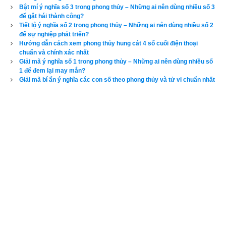
là ngũ hành Thổ.
Bật mí ý nghĩa số 3 trong phong thủy – Những ai nên dùng nhiều số 3
để gặt hái thành công?
Ví dụ 2: Người sinh 6h00 ngày 6/7/1984 Dương Lịch có 37.8% 
Tiết lộ ý nghĩa số 2 trong phong thủy – Những ai nên dùng nhiều số 2
để sự nghiệp phát triển?
ngũ hành Kim, 14% ngũ hành Thủy, 28% ngũ hành Mộc, 9.8% 
Hướng dẫn cách xem phong thủy hung cát 4 số cuối điện thoại
ngũ hành Hỏa và 10.5% ngũ hành Thổ thì dụng thần sẽ là ngũ 
chuẩn và chính xác nhất
hành Hỏa.
Giải mã ý nghĩa số 1 trong phong thủy – Những ai nên dùng nhiều số
1 để đem lại may mắn?
Giải mã bí ẩn ý nghĩa các con số theo phong thủy và tử vi chuẩn nhất
Ví dụ 3: Người sinh 6h00 ngày 5/5/1984 Dương Lịch có 0% 
ngũ hành Kim, 11.5% ngũ hành Thủy, 36.5% ngũ hành Mộc, 
17.3% ngũ hành Hỏa và 34.6% ngũ hành Thổ thì dụng thần sẽ 
là ngũ hành Mộc.
Ví dụ 4: Người sinh 6h00 ngày 3/3/1984 Dương Lịch có 7.8% 
ngũ hành Kim, 15.7% ngũ hành Thủy, 45.1% ngũ hành Mộc, 
31.3% ngũ hành Hỏa và 0% ngũ hành Thổ thì dụng thần sẽ là 
ngũ hành Kim.
Độc giả có thể tìm dụng thần bằng cách nhập ngày giờ tháng 
năm sinh vào
phần mềm tìm dụng thần
 ở bên dưới, được lập 