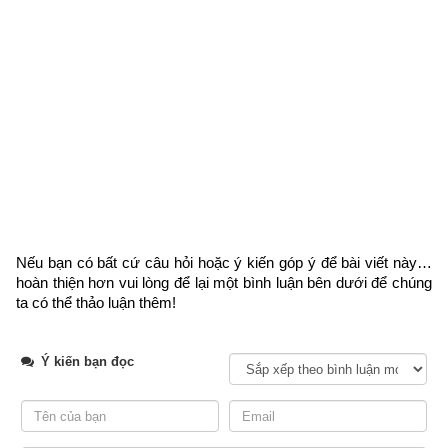
Số 8 mang ngũ hành gì và hợp với mệnh gì? Theo phái Huyền 
Không thì số 8 ứng với sao Bát Bạch (Tả Phù) - Quẻ Cấn – 
Hướng Đông Bắc có ngũ hành
Do có ngũ hành Thổ 
 thuộc Thổ. 
nên nó tượng trưng cho sự ổn định và lòng quyết tâm.
Nếu bạn có bất cứ câu hỏi hoặc ý kiến góp ý để bài viết này… 
hoàn thiện hơn vui lòng
 để lại một bình luận bên dưới để chúng 
ta có thể thảo luận thêm!
Ý kiến bạn đọc