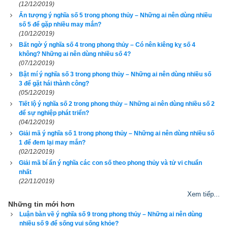
(12/12/2019)
– Trụ năm được mã hóa theo Thiên Can Địa Chi. Thiên Can 
Ấn tượng ý nghĩa số 5 trong phong thủy – Những ai nên dùng nhiều
Địa Chi là một kiến thức tiên tiến vượt xa khoa học hiện đại 
số 5 để gặp nhiều may mắn?
của nhân loại, ẩn chứa tin tức bí mật của vũ trụ, ẩn chứa bí 
(10/12/2019)
mật về trình tự thay đổi của khí hậu, ẩn chứa mật mã của sinh 
Bất ngờ ý nghĩa số 4 trong phong thủy – Có nên kiêng kỵ số 4
không? Những ai nên dùng nhiều số 4?
mệnh…Chức năng thực sự của Can Chi chính là để ghi lại 
(07/12/2019)
tình trạng biến hóa vận động của 5 loại khí trong ngũ hành bao 
Bật mí ý nghĩa số 3 trong phong thủy – Những ai nên dùng nhiều số
gồm Kim, Mộc, Thủy, Hỏa, Thổ; ghi lại chính xác trạng thái 
3 để gặt hái thành công?
thịnh suy của sự vận hành các loại khí trong ngũ hành trên 
(05/12/2019)
trời, dưới đất, và đặc điểm của quy luật này. Đây mới chính là 
Tiết lộ ý nghĩa số 2 trong phong thủy – Những ai nên dùng nhiều số 2
để sự nghiệp phát triển?
bí mật lớn nhất của Thiên Can Địa Chi. Đó là cơ sở lý luận cơ 
(04/12/2019)
bản của môn tứ trụ học, trường phái Bát Tự Tử Bình rất nổi 
Giải mã ý nghĩa số 1 trong phong thủy – Những ai nên dùng nhiều số
tiếng mà tất cả các thầy phong thủy hiện nay đều phải tìm 
1 để đem lại may mắn?
(02/12/2019)
hiểu. Theo môn phái này thì tùy thuộc vào thời điểm người đó 
Giải mã bí ẩn ý nghĩa các con số theo phong thủy và tử vi chuẩn
sinh ra (bát tự) mà người đó có thể có 1, 2, 3, 4 hoặc cả 5 loại 
nhất
ngũ hành với các trạng thái vượng suy khác nhau. Do đó cần 
(22/11/2019)
phải chọn ngũ hành bổ cứu trùng với dụng thần hoặc hỷ thần 
Xem tiếp...
để trung hòa, cân bằng mệnh cục. Công năng của nó là làm 
Những tin mới hơn
cho ngũ hành quá vượng bị ức chế, tiết, hao bớt; làm cho ngũ 
Luận bàn về ý nghĩa số 9 trong phong thủy – Những ai nên dùng
nhiều số 9 để sống vui sống khỏe?
hành phát triển không đều được sinh phù, làm cho ngũ hành 