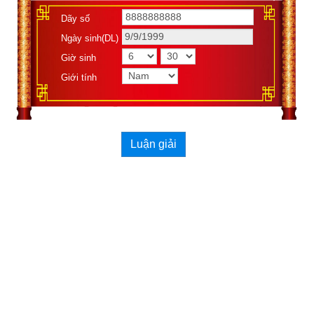
Dãy số
Ngày sinh(DL)
Giờ sinh
Giới tính
Luận giải
Ý nghĩa số 8 theo Phong Thủy
Số 8 là một số chẵn, thuộc âm nên ý nghĩa của số 8 mang 
năng lượng của nó thiên về hội tụ, tích lũy.