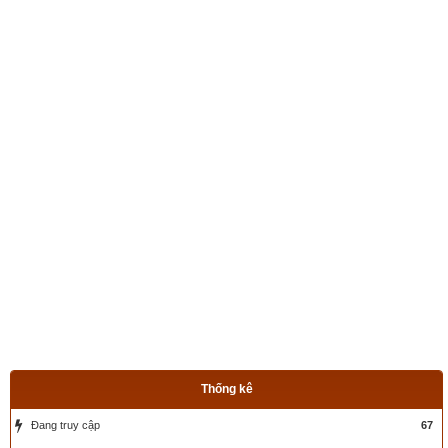
Ý nghĩa số 8 theo Tử vi
Số 8 ứng với vị trí của sao Bát Bạch hay còn gọi là Tả Phù, 
sao này là một trợ tinh, nằm ở bên trái của cán gáo sao Bắc 
Đẩu. Sao Bát Bạch là một trong tam bạch cát tinh chủ về đức 
tính khoan dung, trọng hậu, nhân từ, học vấn uyên bác, đỗ đạt 
Thống kê