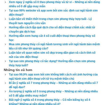
Xem ngay ý nghĩa số 0 theo phong thủy và tử vi – Những ai nên dùng
cường, nhược, vượng, suy, nóng lạnh đạt tới trung hòa, cân 
nhiều số 0 để gặp may mắn
bằng không thái quá cũng không bất cập. Như vậy dụng thần 
Tại sao 99% website và app xem bói sim xác định sai ngũ hành sim
điện thoại?
đối với một con người là vô cùng quan trọng, nó không chỉ liên 
Luận bàn về thiên thời trong chọn sim phong thủy hợp tuổi - Lý
quan đến tiền đồ vận mệnh mà còn quyết định sinh tử của 
thuyết tam nguyên cửu vận
người đó. Dụng thần chọn chuẩn xác là dụng thần có lực, 
Hướng dẫn cách lập quẻ dịch cho số điện thoại chính xác nhất từ
chuyên gia dịch học
không chỉ khắc hung trợ cát, phòng tai diệt họa mà còn giúp 
Hướng dẫn xem hung cát 4 số cuối điện thoại theo phong thủy số
đời người thuận buồm xuôi gió, ngày càng phát triển, vinh hoa 
học
phú quý và ngược lại nếu chọn không đúng thì gây tai họa vô 
Mua sim phong thủy có ngũ hành tương sinh với ngũ hành bản mệnh
liệu có tốt như lời quảng cáo?
cùng, có thể dẫn đến diệt vong.
Luận bàn về quan niệm sim số đẹp trong dân gian và cách tính số
nút của sim điện thoại
Việc xác định dụng thần tùy thuộc vào vượng suy sinh khắc 
Tại sao sim phong thủy có tác dụng? Hướng dẫn chọn sim phong
ngũ hành giữa 4 trụ, ví dụ cùng là người mệnh Hải Trung Kim 
thủy hợp tuổi?
Những tin cũ hơn
(Kim trong biển) tuổi Giáp Tý (1984) thì tùy thuộc vào giờ ngày 
Tại sao 99,9% app xem bói sim không biết cách xét ảnh hưởng của
tháng năm sinh sẽ có dụng thần khác nhau như sau:
ngũ hành sim điện thoại với tứ trụ mệnh thân chủ
Bí ẩn ý nghĩa số 7 trong phong thủy – Những ai nên dùng nhiều số 7
Ví dụ 1: Người sinh 6h00 ngày 8/8/1984 Dương Lịch có 0% 
để ngộ đạo?
Ấn tượng ý nghĩa số 5 trong phong thủy – Những ai nên dùng nhiều
ngũ hành Kim, 43.9% ngũ hành Thủy, 40.1% ngũ hành Mộc, 
số 5 để gặp nhiều may mắn?
10.7% ngũ hành Hỏa và 5.3% ngũ hành Thổ thì dụng thần sẽ 
Bất ngờ ý nghĩa số 4 trong phong thủy – Có nên kiêng kỵ số 4
không? Những ai nên dùng nhiều số 4?