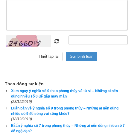
Liệu số 8 có hợp với người mệnh Kim? Đa số các website 
Theo dòng sự kiện
hiện nay đều khuyên người mệnh Kim dùng nhiều số 8 bởi 
Xem ngay ý nghĩa số 0 theo phong thủy và tử vi – Những ai nên
Thổ sinh Kim, 
đây là một nhầm lẫn rất tai hại bởi
ngũ hành của 
dùng nhiều số 0 để gặp may mắn
mỗi người phụ thuộc vào tứ trụ mệnh hay bát tự
(giờ sinh, 
(28/12/2019)
Luận bàn về ý nghĩa số 9 trong phong thủy – Những ai nên dùng
ngày tháng năm sinh) của người đó chứ đâu chỉ có dựa vào 
nhiều số 9 để sống vui sống khỏe?
năm sinh. Đó là bởi vì tại một thời điểm bất kỳ thì khí ngũ 
(18/12/2019)
hành ở thời điểm đó gồm các ngũ hành nào, suy vượng ra 
Bí ẩn ý nghĩa số 7 trong phong thủy – Những ai nên dùng nhiều số 7
sao sẽ được xác định bởi 4 trụ: Trụ giờ - Trụ ngày – Trụ tháng 
để ngộ đạo?