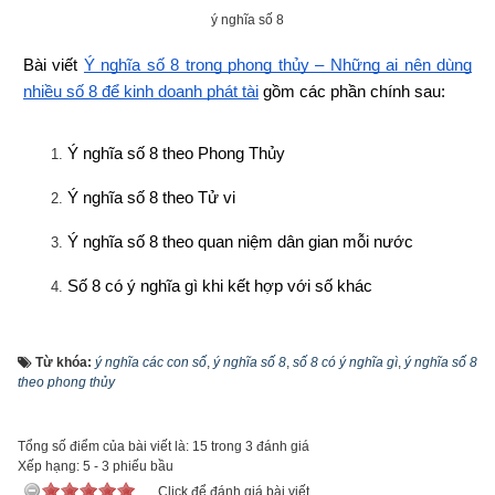
ý nghĩa số 8
Bài viết
Ý nghĩa số 8 trong phong thủy – Những ai nên dùng 
nhiều số 8 để kinh doanh phát tài
 gồm các phần chính sau:
Ý nghĩa số 8 theo Phong Thủy
Ý nghĩa số 8 theo Tử vi
Ý nghĩa số 8 theo quan niệm dân gian mỗi nước
Số 8 có ý nghĩa gì khi kết hợp với số khác
Sim phong thủy có số 8 hợp với những người nào?
Từ khóa:
ý nghĩa các con số
,
ý nghĩa số 8
,
số 8 có ý nghĩa gì
,
ý nghĩa số 8
Cổ nhân rất coi trọng việc nghiên cứu những con số bởi nó 
theo phong thủy
không phải chỉ được dùng trong tính toán mà chúng còn có 
thể có ảnh hưởng đến đời sống và vận mệnh con người. Vạn 
Tổng số điểm của bài viết là: 15 trong 3 đánh giá
vật sinh ra đều gắn liền với các con số. Mỗi chúng ta sống 
Xếp hạng:
5
-
3
phiếu bầu
trong vạn vật cũng đều có các con số gắn với mình. Ngay từ 
Click để đánh giá bài viết