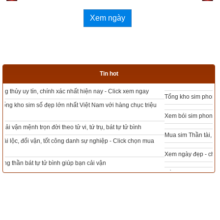
Xem ngày
Xem bói sim
Tin hot
Số điện thoại
Ngày sinh(DL)
Tổng kho sim phong thủy - Sim hợp tuổi - Sim hợp mệnh giá rẻ nhất thị trường
Giờ sinh
Xem bói sim phong thủy theo khoa học tử vi, tứ trụ chính xác nhất
Giới tính
Mua sim Thần tài, Thần tài theo bạn! Giao sim miễn phí
Xem ngày đẹp - chọn ngày tốt khởi sự theo kinh dịch chính xác nhất
Xem bói sim
Tổng Kho Sim Năm sinh 0x - 9x - 8x -7x -6x giá rẻ nhất thị trường - Click xem
ngay
Nếu bạn thấy bài viết này bổ ích hãy 
like, share 
bài viết và 
fanpage
“
Xemvm.com
”
để ủng hộ chúng tôi và chia sẻ kiến 