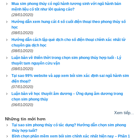
Mua sim phong thủy có ngũ hành tương sinh với ngũ hành bản
như phát lộc, lộc phát, thần tài, ông địa… chỉ khoảng vài trăm 
mệnh liệu có tốt như lời quảng cáo?
ngàn đồng, nhiều tiền hơn thì chọn
sim tam hoa
 khoảng vài ba 
(28/01/2020)
triệu, chứ không nhất thiết phải chơi ngông như đại gia chọn
Hướng dẫn xem hung cát 4 số cuối điện thoại theo phong thủy số
sim ngũ quý
 hoặc
sim lục quý
 làm gì cả.
học
(08/01/2020)
Quay lại phần cho điểm
quan niệm về sim số đẹp
 trên phần 
Hướng dẫn cách lập quẻ dịch cho số điện thoại chính xác nhất từ
mềm
xem bói số điện thoại
 của chúng tôi thì chỉ xét 2 hoặc 3 
chuyên gia dịch học
(08/01/2020)
số cuối, nếu chứa các số đẹp như tam hoa, lộc phát, phát lộc, 
Luận bàn về thiên thời trong chọn sim phong thủy hợp tuổi - Lý
thần tài, ông địa, phát mãi lộc, mãi mãi phát tài, tam sinh, Mãi 
thuyết tam nguyên cửu vận
Phát Lộc, Tài Lộc Mãi Mãi, Tài Phát Cả Năm, Phúc - Lộc - 
(08/01/2020)
Thọ, Lộc Đại Tài… mới được 0,5 điểm vì còn phải dành điểm 
Tại sao 99% website và app xem bói sim xác định sai ngũ hành sim
cho các phần quan trọng hơn mà tôi bổ sung thêm vào như
điện thoại?
(07/01/2020)
Hung cát 4 số cuối điện thoại
 theo 81 linh số chứ không như 
Luận bàn về học thuyết âm dương – Ứng dụng âm dương trong
nhiều website khác chỉ cần dãy số có chứa số đẹp là được 1 
chọn sim phong thủy
đến 2 điểm.
(06/01/2020)
Xem tiếp...
Tại sao lại thế? bởi thực tế có mấy ai nhớ được cả dãy số 
Những tin mới hơn
đâu, nhớ được vài số cuối đã là tốt lắm rồi. Ví dụ: 0912888345 
Tại sao sim phong thủy có tác dụng? Hướng dẫn chọn sim phong
thì mặc dù có tam hoa 8 trong dãy số nhưng không nằm ở 
thủy hợp tuổi?
cuối nên cũng chẳng được điểm nào. Còn bạn nào chưa biết 
Bình chọn phần mềm xem bói sim chính xác nhất hiện nay – Phần 1