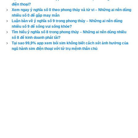
điện thoại?
Xem ngay ý nghĩa số 0 theo phong thủy và tử vi – Những ai nên dùng
nhiều số 0 để gặp may mắn
Luận bàn về ý nghĩa số 9 trong phong thủy – Những ai nên dùng
nhiều số 9 để sống vui sống khỏe?
Tìm hiểu ý nghĩa số 8 trong phong thủy – Những ai nên dùng nhiều
số 8 để kinh doanh phát tài?
Tại sao 99,9% app xem bói sim không biết cách xét ảnh hưởng của
ngũ hành sim điện thoại với tứ trụ mệnh thân chủ
Hướng dẫn cách tính số nút của sim điện thoại
Về
cách tính số nút của sim
 điện thoại cũng rất lung tung, 
không biết đâu mà lần, mỗi website lại có cách tính riêng mà 
họ cũng chả đưa ra thông tin cụ thể, tôi thì thấy phần tính tổng 
nút của sim điện thoại này cũng chẳng quan trọng, mang nặng 
hình thức mê tín dị đoan vì không có cơ sở khoa học và 
phong thủy. Vì vậy tôi cũng đưa thêm vào phần mềm cho vui 