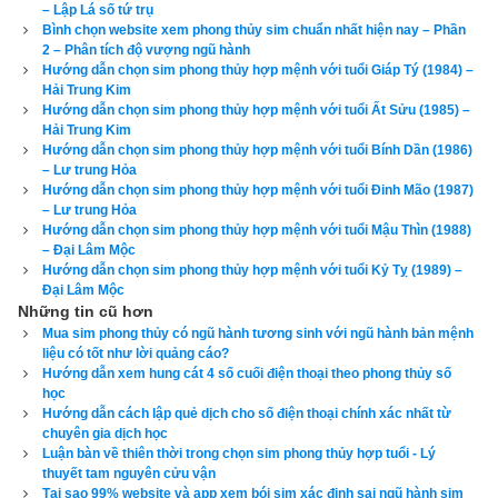
– Lập Lá số tứ trụ
các khái niệm về số thần tài, ông địa, mãi mãi phát tài, Phúc - 
Bình chọn website xem phong thủy sim chuẩn nhất hiện nay – Phần
Lộc - Thọ…thì kích vào link sau để đọc thêm các bài viết khác 
2 – Phân tích độ vượng ngũ hành
của tôi.
Hướng dẫn chọn sim phong thủy hợp mệnh với tuổi Giáp Tý (1984) –
Hải Trung Kim
Hướng dẫn chọn sim phong thủy hợp mệnh với tuổi Ất Sửu (1985) –
Một số khái niệm cần biết khi chơi sim số đẹp. Nhận 
Hải Trung Kim
Hướng dẫn chọn sim phong thủy hợp mệnh với tuổi Bính Dần (1986)
dạng các loại sim số đẹp phổ biến
– Lư trung Hỏa
Hướng dẫn chọn sim phong thủy hợp mệnh với tuổi Đinh Mão (1987)
Một số cách luận sim độc đáo, vui nhộn. Từ điển của 
– Lư trung Hỏa
dân sim số
Hướng dẫn chọn sim phong thủy hợp mệnh với tuổi Mậu Thìn (1988)
– Đại Lâm Mộc
Hướng dẫn chọn sim phong thủy hợp mệnh với tuổi Kỷ Tỵ (1989) –
2. Cách tính số nút của sim điện thoại
Đại Lâm Mộc
Những tin cũ hơn
Cách đây khoảng chục năm về trước thì phong trào chơi
sim 
Mua sim phong thủy có ngũ hành tương sinh với ngũ hành bản mệnh
liệu có tốt như lời quảng cáo?
số đẹp
 căn cứ theo tổng nút của sim khá thịnh hành. Tuy 
Hướng dẫn xem hung cát 4 số cuối điện thoại theo phong thủy số
nhiên chục năm trở lại đây thì dân chơi sim chuyển sang chơi
học
sim phong thủy
 hợp tuổi có cơ sở khoa học hơn nên cách 
Hướng dẫn cách lập quẻ dịch cho số điện thoại chính xác nhất từ
chọn sim theo tổng nút này không còn được ưa chuộng nữa.
chuyên gia dịch học
Luận bàn về thiên thời trong chọn sim phong thủy hợp tuổi - Lý
thuyết tam nguyên cửu vận
Tại sao 99% website và app xem bói sim xác định sai ngũ hành sim