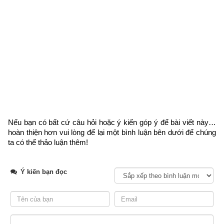
Ý nghĩa số 7 trong phong thủy – Những ai nên dùng 
nhiều số 7 để ngộ đạo
Ý nghĩa số 8 trong phong thủy – Những ai nên dùng 
nhiều số 8 để kinh doanh phát tài
Ý nghĩa số 9 trong phong thủy – Những ai nên dùng 
nhiều số 9 để sống vui sống khỏe
Về cách cho điểm mục
quan niệm dân gian về sim số đẹp
cũng rất lung tung, mỗi website
bình giảng sim
, app
xem bói 
sim
 tính một kiểu, đưa ra thang điểm cũng rất khác nhau. Cụ 
Nếu bạn có bất cứ câu hỏi hoặc ý kiến góp ý để bài viết này… 
thể:
hoàn thiện hơn vui lòng
 để lại một bình luận bên dưới để chúng 
ta có thể thảo luận thêm!
Có website thì tính thêm điểm nếu dãy số chứa số đẹp 
như tam hoa, tứ quý, lộc phát, phát lộc, thần tài, ông địa, 
số tiến, số lặp… với số điểm từ 1 đến 2 điểm.
Ý kiến bạn đọc
Nhiều website
 chỉ xét tam hoa, tứ quý 
xem bói sim
với các số cuối trong khi các website
xem phong 
 khác xét cả tam hoa, tứ quý ở giữa dãy số 
thủy sim