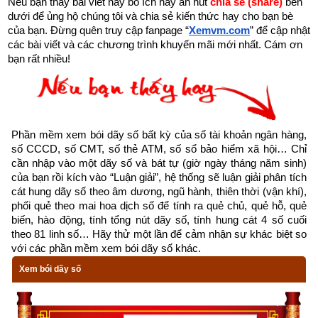
Nếu bạn thấy bài viết này bổ ích hãy ấn nút 
chia sẻ (share) 
bên 
Phát nên được coi là con số may mắn, tượng trưng cho 
dưới để ủng hộ chúng tôi và chia sẻ kiến thức hay cho bạn bè 
việc phát tài, phát đạt, là sự phát triển. Vì vậy rất nhiều 
của bạn. Đừng quên truy cập fanpage
“
Xemvm.com
” để cập nhật 
người thích sử dụng số 8 vì ý nghĩa số 8 mang lại tài lộc 
các bài viết và các chương trình khuyến mãi mới nhất. Cám ơn 
cho người dùng.
bạn rất nhiều!
Số 4 có cách phát âm tiếng giống với “Tử” (chết) nên bị 
coi là con số không may mắn.
số 7 phát âm là “Thất” gần âm với thất bại, thất bát nên 
số 7 là con số không may mắn.
Phần mềm xem bói dãy số bất kỳ của số tài khoản ngân hàng, 
số CCCD, số CMT, số thẻ ATM, số sổ bảo hiểm xã hội… Chỉ 
…
cần nhập vào một dãy số và bát tự (giờ ngày tháng năm sinh) 
của bạn rồi kích vào “Luận giải”, hệ thống sẽ luận giải phân tích 
cát hung dãy số theo âm dương, ngũ hành, thiên thời (vận khí), 
Tùy theo tôn giáo, văn hóa, dân tộc mà mỗi con số có ý nghĩa 
phối quẻ theo mai hoa dịch số để tính ra quẻ chủ, quẻ hỗ, quẻ 
riêng, đối với người này thì số này rất đẹp, còn với người 
biến, hào động, tính tổng nút dãy số, tính hung cát 4 số cuối 
khác thì lại cho rất xấu. Còn the
o tôi quan trọng nhất là con số 
theo 81 linh số… Hãy thử một lần để cảm nhận sự khác biệt so 
đó có hợp phong thủy với mình hay không? Vì vậy tôi đã viết 
với các phần mềm xem bói dãy số khác.
1 loạt bài viết về
ý nghĩa các con số
  từ 0 đến 9 trong đó chủ 
Xem bói dãy số
yếu phân tích ý nghĩa của từng số theo phong thủy, tử vi. Bạn 
nào quan tâm thì kích vào link ở bên dưới: