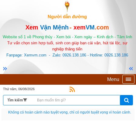
Người dẫn đường
Xem
Vận Mệnh
-
xem
VM
.com
Website số 1 về Phong thủy - Xem bói - Xem ngày – Kinh dịch - Tâm linh
Tư vấn chọn sim hợp tuổi, sinh con giúp bạn cải vận, hút tài lộc, sự
nghiệp thăng tiến
Fanpage: Xemvm.com - Zalo: 0926.138.186 - Hotline: 0926.138.186
Menu
Thứ năm, 06/08/2026
Nếu như không chịu học tập thì cho dù đi vạn dặm đường cũng chỉ là anh đưa
thư.