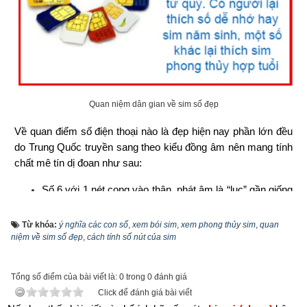
Quan niệm dân gian về sim số đẹp
Về quan điểm số điện thoại nào là đẹp hiện nay phần lớn đều 
do Trung Quốc truyền sang theo kiểu đồng âm nên mang tính 
chất mê tín dị đoan như sau:
Số 6 với 1 nét cong vào thân, phát âm là “lục” gần giống 
lộc, và đồng âm với từ “lưu” (dòng chảy), ám chỉ không 
bị ngăn trở, một mạch không ngừng tấn tới. Vì vậy số 6 
Từ khóa:
ý nghĩa các con số
,
xem bói sim
,
xem phong thủy sim
,
quan
là may mắn, lộc sẽ chảy vào nhà.
niệm về sim số đẹp
,
cách tính số nút của sim
Số 8 có 2 nét đều từ trên xuống giống kèn loe ra, giống 
Tổng số điểm của bài viết là: 0 trong 0 đánh giá
như cuộc đời mỗi con người, càng ngày càng làm ăn 
Click để đánh giá bài viết
phát đạt. Ngoài ra nó phát âm là “Bát” gần giống với 