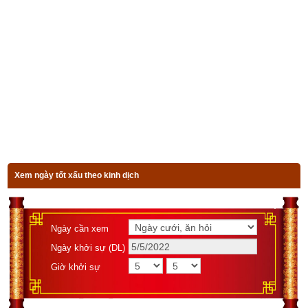
với số điểm rất khiêm tốn. Cụ thể tôi áp dụng cách tính phổ 
biến được thừa nhận rộng rãi hiện nay là cộng dồn tất cả số 
trong sim điện thoại sau đó chia cho 10, lấy số dư là ra tổng 
nút kiểu như chơi 3 cây hiện nay. Ví dụ:
Sim 0912345678 thì 0+9+1+2+3+4+5+6+7+8 = 45 thì
 sẽ là 5
tổng số nút của sim
Sim 0912555888 thì 0+9+1+2+5+5+5+8+8+8 = 52 thì
 sẽ là 1
tổng số nút của sim
Xem ngày tốt xấu theo kinh dịch
Nếu tổng số nút của sim từ 7 trở lên thì được 0,5 điểm ngược 
lại thì không được điểm nào chứ không như nhiều website
xem phong thủy sim
, app
xem bói số điện thoại
 khác họ cho 
Ngày cần xem
phần này từ 1 đến 2 điểm.
Ngày khởi sự (DL)
Giờ khởi sự
Đừng quên thử nghiệm một lần để cảm nhận sự khác biệt 
giữa phần mềm
xem bói sim
 của chúng tôi ở bên dưới với 
hàng ngàn website, app xem bói sim khác.