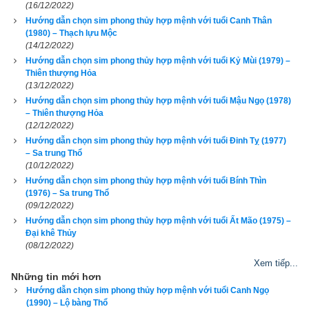
(16/12/2022)
2. Các bước chọn ngũ hành sim hợp tuổi 1989 Kỷ Tỵ 
Hướng dẫn chọn sim phong thủy hợp mệnh với tuổi Canh Thân
(
己巳
)
(1980) – Thạch lựu Mộc
(14/12/2022)
Hướng dẫn chọn sim phong thủy hợp mệnh với tuổi Kỷ Mùi (1979) –
Tại sao sim phong thủy lại có tác dụng bởi mỗi khi có cuộc gọi 
Thiên thượng Hỏa
đến là một lần sóng cao tần kích hoạt các mạch vi xử lý trong 
(13/12/2022)
sim và điện thoại di động của bạn, từ đó kích hoạt năng lượng 
Hướng dẫn chọn sim phong thủy hợp mệnh với tuổi Mậu Ngọ (1978)
– Thiên thượng Hỏa
của từng con số và cả dãy số, mỗi con số lại mang năng 
(12/12/2022)
lượng và có tính ngũ hành riêng sẽ có tác dụng bổ cứu cân 
Hướng dẫn chọn sim phong thủy hợp mệnh với tuổi Đinh Tỵ (1977)
bằng lại năng lượng và ngũ hành trong cơ thể bạn nếu biết 
– Sa trung Thổ
(10/12/2022)
chọn đúng. Ngược lại nếu chọn nhầm sẽ càng gây tác hại 
Hướng dẫn chọn sim phong thủy hợp mệnh với tuổi Bính Thìn
hơn, giống như bệnh nhân bị bác sỹ cho uống nhầm thuốc, 
(1976) – Sa trung Thổ
nhẹ thì chỉ tốn tiền thuốc, nặng thì tử vong. Vì vậy hãy luôn 
(09/12/2022)
Hướng dẫn chọn sim phong thủy hợp mệnh với tuổi Ất Mão (1975) –
cẩn trọng, đọc kỹ hướng dẫn sử dụng trước khi dùng chứ 
Đại khê Thủy
đừng chơi sim phong thủy theo phong trào bởi nếu vận mệnh 
(08/12/2022)
của bạn tốt thì sim phong thủy có thể không có ảnh hưởng gì 
Xem tiếp...
Những tin mới hơn
nhiều đến bạn, nhưng nếu vận mệnh đã rất xấu rồi, nhiều khi 
Hướng dẫn chọn sim phong thủy hợp mệnh với tuổi Canh Ngọ
chỉ thêm 1 chút xấu (hung) nữa có khi là toi mạng. Cổ nhân đã 
(1990) – Lộ bàng Thổ