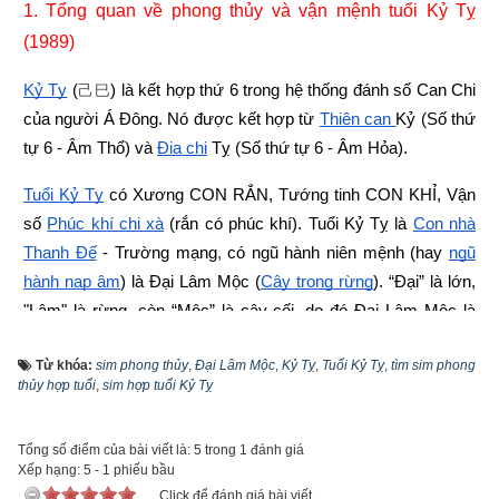
1. Tổng quan về phong thủy và vận mệnh tuổi Kỷ Tỵ 
(1989)
Kỷ Tỵ
 (
) là kết hợp thứ 6 trong hệ thống đánh số Can Chi 
己巳
của người Á Đông. Nó được kết hợp từ
Thiên can 
Kỷ (Số thứ 
tự 6 - Âm Thổ) và
Địa chi
Tỵ (Số thứ tự 6 - Âm Hỏa).
Tuổi Kỷ Tỵ
 có Xương CON RẮN, Tướng tinh CON KHỈ, Vận 
số 
Phúc khí chi xà
 (rắn có phúc khí). Tuổi Kỷ Tỵ là
Con nhà 
Thanh Ðế
 - Trường mạng
,
 có ngũ hành niên mệnh (hay
ngũ 
hành nạp âm
) là Đại Lâm Mộc (
Cây trong rừng
). “Đại” là lớn, 
"Lâm" là rừng, còn “Mộc” là cây cối, do đó Đại Lâm Mộc là 
cây lớn trong rừng (cây đại thụ).  
Từ khóa:
sim phong thủy
,
Đại Lâm Mộc
,
Kỷ Tỵ
,
Tuổi Kỷ Tỵ
,
tìm sim phong
thủy hợp tuổi
Theo
bảng tra mệnh cung phi bát trạch
,
sim hợp tuổi Kỷ Tỵ
 thì Tuổi Kỷ Tỵ 1989 
nam có mệnh Số 2 –
Nhị Hắc
 – Cung phi là cung Khôn thuộc 
nhóm
Tây Tứ Trạch
 (Tây Tứ Mệnh) nên chọn chồng có cung 
Tổng số điểm của bài viết là: 5 trong 1 đánh giá
Xếp hạng:
5
-
1
phiếu bầu
mệnh Khôn (Số 2), Càn (Số 6), Đoài (số 7), Cấn (số 8) và các 
Click để đánh giá bài viết