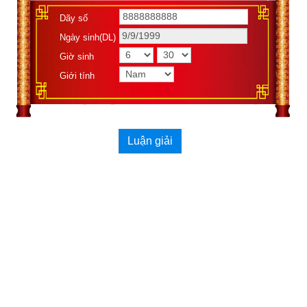
Dãy số
Ngày sinh(DL)
Giờ sinh
Giới tính
Luận giải
Theo
bảng tra mệnh cung phi bát trạch
 thì Tuổi Kỷ Tỵ 1989 nữ 
có mệnh Số 4 –
Tứ Lục
 – Cung phi là cung Tốn thuộc nhóm
Đông Tứ Trạch
 (Đông Tứ Mệnh) nên chọn chồng có cung 