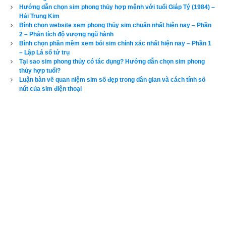
Hướng dẫn chọn sim phong thủy hợp mệnh với tuổi Giáp Tý (1984) –
Hải Trung Kim
Bình chọn website xem phong thủy sim chuẩn nhất hiện nay – Phần
2 – Phân tích độ vượng ngũ hành
Bình chọn phần mềm xem bói sim chính xác nhất hiện nay – Phần 1
– Lập Lá số tứ trụ
Tại sao sim phong thủy có tác dụng? Hướng dẫn chọn sim phong
Như vậy bước đầu tiên nhưng quan trọng nhất trong chọn
sim 
thủy hợp tuổi?
phong thủy
 là phải chọn đúng ngũ hành sim có tác dụng bổ trợ 
Luận bàn về quan niệm sim số đẹp trong dân gian và cách tính số
nút của sim điện thoại
cho thân chủ. Đa số độc giả hiện nay đều không am hiểu về 
phong thủy cứ nghĩ là mình tuổi Kỷ Tỵ có mệnh
Đại Lâm Mộc
thì cơ thể toàn là ngũ hành Mộc và cần dùng ngũ hành Thủy 
để bổ trợ vì Thủy sinh Mộc, 
đây là một nhầm lẫn rất tai hại bởi
ngũ hành của mỗi người phụ thuộc vào tứ trụ mệnh hay bát tự
(giờ sinh, ngày tháng năm sinh) của người đó chứ đâu chỉ có 
dựa vào năm sinh. Đó là bởi vì tại một thời điểm bất kỳ thì khí 
ngũ hành ở thời điểm đó gồm các ngũ hành nào, suy vượng 
ra sao sẽ được xác định bởi 4 trụ: Trụ giờ - Trụ ngày – Trụ 
tháng – Trụ năm được mã hóa theo Thiên Can Địa Chi. Thiên 
Can Địa Chi là một kiến thức tiên tiến vượt xa khoa học hiện 