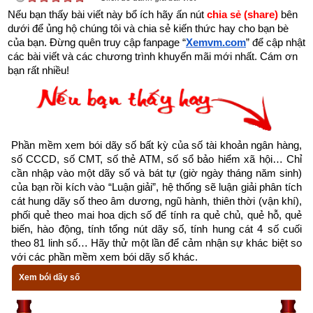
hướng tốt là Đông Bắc, Chính Tây, Tây Bắc, Tây Nam. Tránh 
Nếu bạn thấy bài viết này bổ ích hãy ấn nút 
chia sẻ (share) 
bên 
chọn chồng thuộc nhóm
Đông Tứ Trạch
 có cung mệnh Khảm 
dưới để ủng hộ chúng tôi và chia sẻ kiến thức hay cho bạn bè 
(Số 1), Chấn (số 3), Tốn (số 4), Ly (Số 9) và các hướng xấu là 
của bạn. Đừng quên truy cập fanpage
“
Xemvm.com
” để cập nhật 
các bài viết và các chương trình khuyến mãi mới nhất. Cám ơn 
Chính Bắc, Chính Đông, Chính Nam, Đông Nam.
bạn rất nhiều!
Xem chi tiết luận tính cách, bảng cửu cung phi tinh, hướng tốt 
xấu, Bảng phối cung phi vợ chồng của mệnh mệnh Số 2 – Nhị 
Hắc –
bát trạch cung Khôn
 qua bài viết sau: “
Luận giải phong 
thủy người có mệnh bát trạch cung Khôn - Nhị Hắc (Số 2)
”
Phần mềm xem bói dãy số bất kỳ của số tài khoản ngân hàng, 
số CCCD, số CMT, số thẻ ATM, số sổ bảo hiểm xã hội… Chỉ 
cần nhập vào một dãy số và bát tự (giờ ngày tháng năm sinh) 
của bạn rồi kích vào “Luận giải”, hệ thống sẽ luận giải phân tích 
cát hung dãy số theo âm dương, ngũ hành, thiên thời (vận khí), 
phối quẻ theo mai hoa dịch số để tính ra quẻ chủ, quẻ hỗ, quẻ 
biến, hào động, tính tổng nút dãy số, tính hung cát 4 số cuối 
theo 81 linh số… Hãy thử một lần để cảm nhận sự khác biệt so 
với các phần mềm xem bói dãy số khác.
Xem bói dãy số