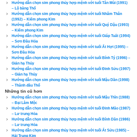
nói “
Đại phú do Thiên, tiểu phú do Cần
” tạm dịch là người giàu 
Hướng dẫn chọn sim phong thủy hợp mệnh với tuổi Tân Mùi (1991)
– Lộ bàng Thổ
có lớn, có tiền nhiều là do có phước được trời giúp, còn người 
Hướng dẫn chọn sim phong thủy hợp mệnh với tuổi Nhâm Thân
giàu có nhỏ là do cần kiệm, siêng năng làm việc và tiết kiệm 
(1992) – Kiếm phong Kim
Hướng dẫn chọn sim phong thủy hợp mệnh với tuổi Quý Dậu (1993)
mà giàu. Vì vậy tôi luôn tự nhủ rằng vận mệnh của mình 
– Kiếm phong Kim
không phải là phú quý thì mình luôn luôn phải nỗ lực, hành 
Hướng dẫn chọn sim phong thủy hợp mệnh với tuổi Giáp Tuất (1994)
– Sơn Đầu Hỏa
thiện tích đức, tích cóp từng cái nhỏ để dần cải biến vận mệnh 
Hướng dẫn chọn sim phong thủy hợp mệnh với tuổi Ất Hợi (1995) –
của mình cho tốt hơn. Như vậy việc
tìm mua sim phong thủy 
Sơn Đầu Hỏa
hợp tuổi
 là nhu cầu chính đáng của mỗi người. Vì vậy hãy bắt 
Hướng dẫn chọn sim phong thủy hợp mệnh với tuổi Bính Tý (1996) –
Giản hạ Thủy
đầu từ việc nhỏ là chọn lấy một cái sim phong thủy hợp với 
Hướng dẫn chọn sim phong thủy hợp mệnh với tuổi Đinh Sửu (1997)
mình.
– Giản hạ Thủy
Hướng dẫn chọn sim phong thủy hợp mệnh với tuổi Mậu Dần (1998)
– Thành đầu Thổ
Những tin cũ hơn
Hướng dẫn chọn sim phong thủy hợp mệnh với tuổi Mậu Thìn (1988)
– Đại Lâm Mộc
Hướng dẫn chọn sim phong thủy hợp mệnh với tuổi Đinh Mão (1987)
– Lư trung Hỏa
Hướng dẫn chọn sim phong thủy hợp mệnh với tuổi Bính Dần (1986)
– Lư trung Hỏa
Hướng dẫn chọn sim phong thủy hợp mệnh với tuổi Ất Sửu (1985) –
Hải Trung Kim