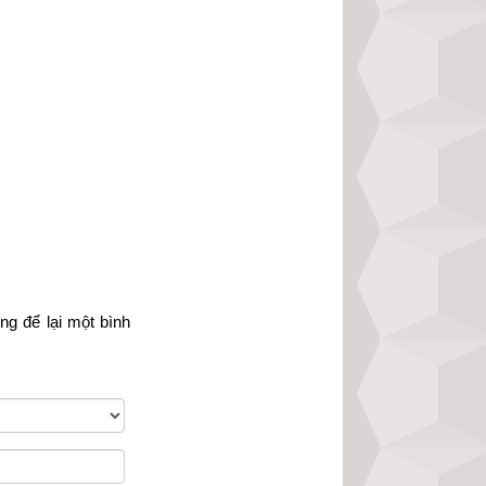
t người, độc giả 
ời
 chính xác nhất 
òng
 để lại một bình 