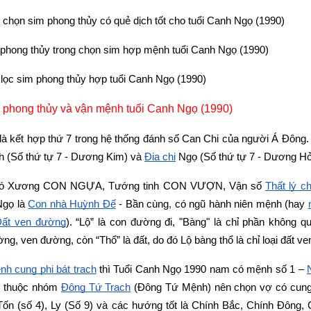
chọn sim phong thủy có quẻ dịch tốt cho tuổi Canh Ngọ (1990)
 phong thủy trong chọn sim hợp mệnh tuổi Canh Ngọ (1990)
ọc sim phong thủy hợp tuổi Canh Ngọ (1990)
 phong thủy và vận mệnh tuổi Canh Ngọ (1990)
 là kết hợp thứ 7 trong hệ thống đánh số Can Chi của người Á Đông.
 (Số thứ tự 7 - Dương Kim) và
Địa chi
Ngọ (Số thứ tự 7 - Dương Hỏ
có Xương CON NGỰA, Tướng tinh CON VƯỢN, Vận số 
Thất lý c
Ngọ là
Con nhà Huỳnh Ðế
 - Bần cùng
,
 có ngũ hành niên mệnh (hay
ất ven đường
). “Lộ” là con đường đi, "Bàng" là chỉ phần không qu
g, ven đường, còn “Thổ” là đất, do đó Lộ bàng thổ là chỉ loại đất ve
nh cung phi bát trạch
 thì Tuổi Canh Ngọ 1990 nam có mệnh số 1 –
m thuộc nhóm
Đông Tứ Trạch
 (Đông Tứ Mệnh) nên chọn vợ có cun
 Tốn (số 4), Ly (Số 9) và các hướng tốt là Chính Bắc, Chính Đông,