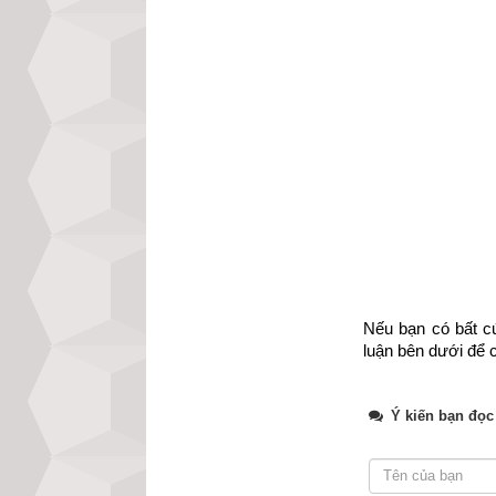
xem luận giải ch
hãy nhập đủ ngà
hiện nay của chún
Xem bói vận mệnh
Nếu bạn có bất cứ
luận bên dưới để c
Ý kiến bạn đọc