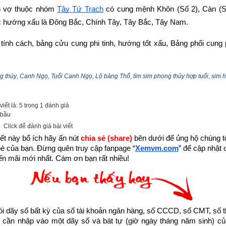
n vợ thuộc nhóm
Tây Tứ Trạch
 có cung mệnh Khôn (Số 2), Càn (Số 
c hướng xấu là Đông Bắc, Chính Tây, Tây Bắc, Tây Nam.
n tính cách, bảng cửu cung phi tinh, hướng tốt xấu, Bảng phối cung 
– Nhất Bạch –
bát trạch cung khảm
 qua bài viết sau: “
Luận giải ph
ung khảm - Nhất Bạch (Số 1)
”
g thủy
,
Canh Ngọ
,
Tuổi Canh Ngọ
,
Lộ bàng Thổ
,
tìm sim phong thủy hợp tuổi
,
sim 
iết là: 5 trong 1 đánh giá
 bầu
Click để đánh giá bài viết
ết này bổ ích hãy ấn nút 
chia sẻ (share) 
bên dưới để ủng hộ chúng tôi
bè của bạn. Đừng quên truy cập fanpage
“
Xemvm.com
” để cập nhật c
n mãi mới nhất. Cám ơn bạn rất nhiều!
dãy số bất kỳ của số tài khoản ngân hàng, số CCCD, số CMT, số t
cần nhập vào một dãy số và bát tự (giờ ngày tháng năm sinh) của