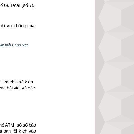
6), Đoài (số 7), 
phi vợ chồng của 
ong thủy người có 
hợp tuổi Canh Ngọ
 và chia sẻ kiến 
ác bài viết và các 
hẻ ATM, số sổ bảo 
 bạn rồi kích vào 