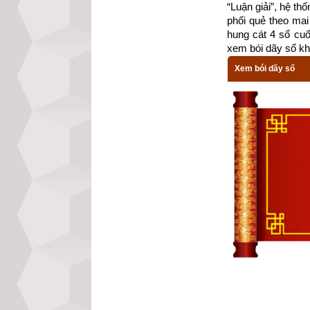
“Luận giải”, hệ th
phối quẻ theo mai 
hung cát 4 số cu
xem bói dãy số kh
Xem bói dãy số
Theo
bảng tra mệ
phi là cung Cấn 
Càn (Số 6), Đoài
Tránh chọn chồn
(Số 9) và các h
Xem chi tiết luậ
mệnh Số 5 – Ng
năm có sao Ngũ 
Các luận giải vậ
trợ do không đủ d