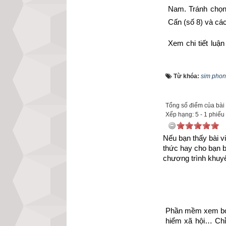
Nam. Tránh chọ
Cấn (số 8) và cá
Xem chi tiết luậ
mệnh mệnh Số 1 
mệnh bát trạch c
Từ khóa:
sim phon
Tổng số điểm của bài v
Xếp hạng:
5
-
1
phiếu
Nếu bạn thấy bài vi
thức hay cho bạn 
chương trình khuyế
Phần mềm xem bói 
hiểm xã hội… Chỉ 