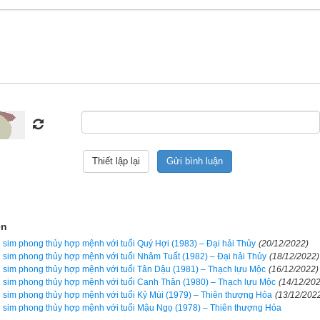
Luận giải
ọn ngũ hành sim hợp tuổi 1990 Canh Ngọ (
庚午
)
 thủy lại có tác dụng bởi mỗi khi có cuộc gọi đến là một lần sóng 
 trong sim và điện thoại di động của bạn, từ đó kích hoạt năng lượn
i con số lại mang năng lượng và có tính ngũ hành riêng sẽ có tác
ợng và ngũ hành trong cơ thể bạn nếu biết chọn đúng. Ngược lại 
hơn, giống như bệnh nhân bị bác sỹ cho uống nhầm thuốc, nhẹ thì ch
. Vì vậy hãy luôn cẩn trọng, đọc kỹ hướng dẫn sử dụng trước khi dù
ện
heo phong trào bởi nếu vận mệnh của bạn tốt thì sim phong thủy có 
sim phong thủy hợp mệnh với tuổi Quý Hợi (1983) – Đại hải Thủy
(20/12/2022)
ến bạn, nhưng nếu vận mệnh đã rất xấu rồi, nhiều khi chỉ thêm 1 chú
sim phong thủy hợp mệnh với tuổi Nhâm Tuất (1982) – Đại hải Thủy
(18/12/2022)
sim phong thủy hợp mệnh với tuổi Tân Dậu (1981) – Thạch lựu Mộc
(16/12/2022)
g. Cổ nhân đã nói “
Đại phú do Thiên, tiểu phú do Cần
” tạm dịch là ngư
sim phong thủy hợp mệnh với tuổi Canh Thân (1980) – Thạch lựu Mộc
(14/12/20
có phước được trời giúp, còn người giàu có nhỏ là do cần kiệm, siêng
sim phong thủy hợp mệnh với tuổi Kỷ Mùi (1979) – Thiên thượng Hỏa
(13/12/202
sim phong thủy hợp mệnh với tuổi Mậu Ngọ (1978) – Thiên thượng Hỏa
. Vì vậy tôi luôn tự nhủ rằng vận mệnh của mình không phải là phú 