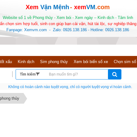
Xem
Vận Mệnh
-
xem
VM
.com
Website số 1 về Phong thủy - Xem bói - Xem ngày – Kinh dịch - Tâm linh
ấn chọn sim hợp tuổi, sinh con giúp bạn cải vận, hút tài lộc, sự nghiệp thăng 
Fanpage: Xemvm.com - Zalo: 0926.138.186 - Hotline: 0926.138.186
tốt xấu
Kinh dịch
Sim phong thủy
Xem bói biển số xe
Chọn sim số
Nếu như không chịu học tập thì cho dù đi vạn dặm đường cũng chỉ là anh đưa thư
 phong thủy