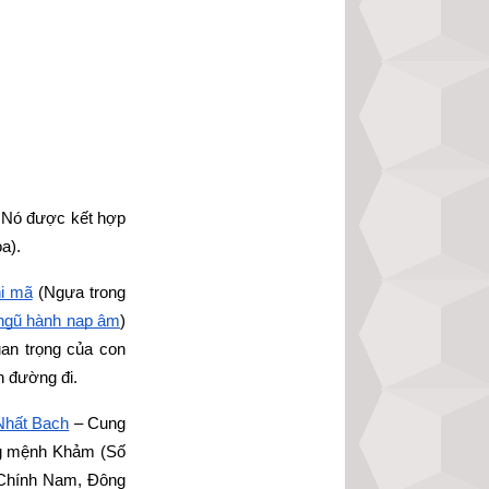
 Nó được kết hợp 
a).
hi mã
 (Ngựa trong 
ngũ hành nạp âm
) 
an trọng của con 
n đường đi.
Nhất Bạch
 – Cung 
g mệnh Khảm (Số 
 Chính Nam, Đông 