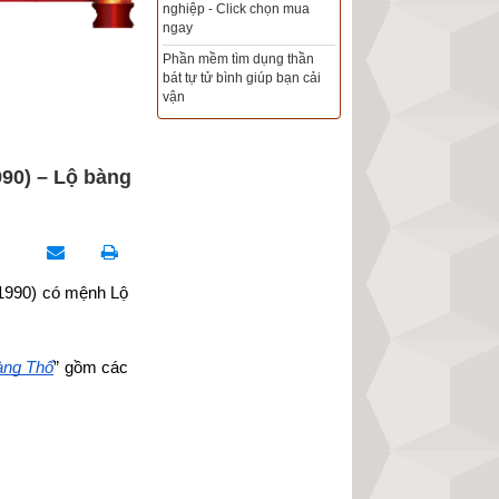
Xem ngày đẹp - chọn ngày
tốt khởi sự theo kinh dịch
chính xác nhất
Tổng Kho Sim Năm sinh 0x -
9x - 8x -7x -6x giá rẻ nhất thị
trường - Click xem ngay
90) – Lộ bàng
1990) có mệnh Lộ 
àng Thổ
” gồm các 