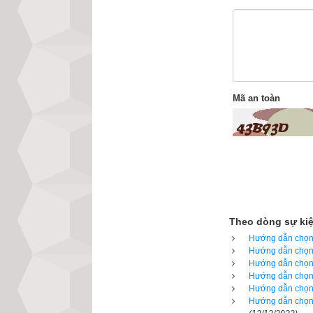
2. Các bước ch
Mã an toàn
Tại sao sim phong
các mạch vi xử lý
và cả dãy số, mỗ
bằng lại năng lư
càng gây tác hại 
nặng thì tử vong
Theo dòng sự ki
sim phong thủy t
Hướng dẫn chọn 
hưởng gì nhiều đ
Hướng dẫn chọn 
Hướng dẫn chọn 
có khi là toi mạn
Hướng dẫn chọn 
tiền nhiều là do 
Hướng dẫn chọn 
Hướng dẫn chọn 
tiết kiệm mà giàu