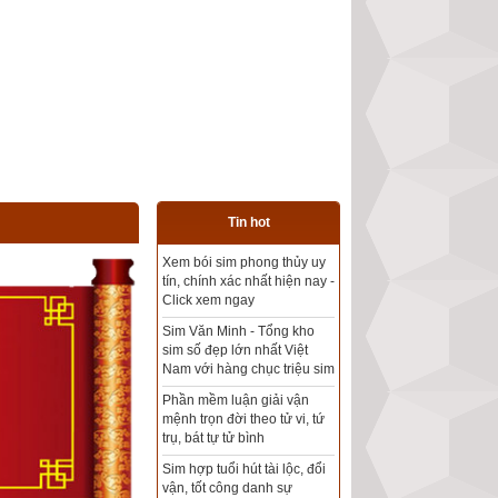
Tin hot
Tổng kho sim phong thủy -
Sim hợp tuổi - Sim hợp
mệnh giá rẻ nhất thị trường
Xem bói sim phong thủy
theo khoa học tử vi, tứ trụ
chính xác nhất
Mua sim Thần tài, Thần tài
theo bạn! Giao sim miễn phí