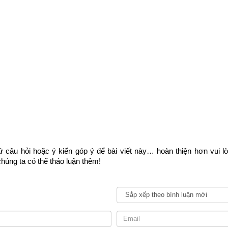
i tiết và chính xác về vận mệnh và phong thủy tuổi Canh Ngọ của mộ
y giờ tháng năm sinh bên vào phần mềm
luận giải vận mệnh trọn đ
g tôi ở bên dưới.
 trọn đời
Ngày sinh(DL)
 câu hỏi hoặc ý kiến góp ý để bài viết này… hoàn thiện hơn vui l
húng ta có thể thảo luận thêm!
Giờ sinh
Giới tính