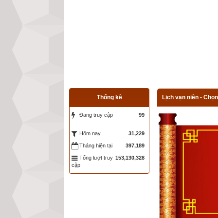
Thống kê
Lịch vạn niên - Chọn
Đang truy cập
99
31,229
Hôm nay
Tháng hiện tại
397,189
Tổng lượt truy
153,130,328
cập