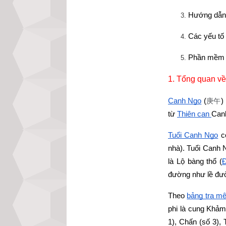
Hướng dẫn 
Các yếu tố
Phần mềm l
1. Tổng quan về
Canh Ngọ
 (
)
庚午
từ
Thiên can 
Canh
Tuổi Canh Ngọ
 
nhà). Tuổi Canh 
là Lộ bàng thổ (
Đ
đường như lề đườn
Theo
bảng tra mệ
phi là cung Khả
1), Chấn (số 3),