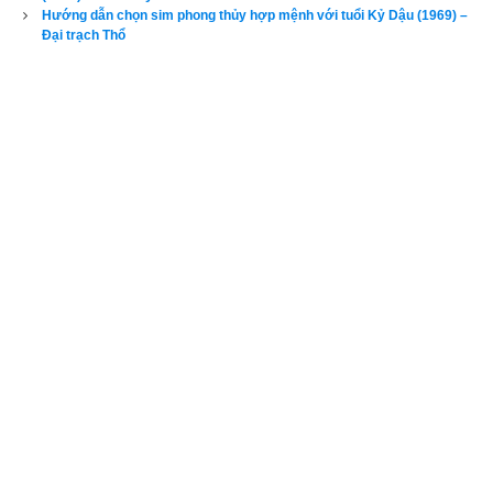
Hướng dẫn chọn sim phong thủy hợp mệnh với tuổi Kỷ Dậu (1969) –
Đại trạch Thổ
Như vậy bước đầu tiên nhưng quan trọng nhất trong chọn
sim 
phong thủy
 là phải chọn đúng ngũ hành sim có tác dụng bổ trợ 
cho thân chủ. Đa số độc giả hiện nay đều không am hiểu về 
phong thủy cứ nghĩ là mình tuổi Mậu Ngọ có mệnh
Thiên 
thượng Hỏa
 thì cơ thể toàn là ngũ hành Hỏa và cần dùng ngũ 
hành Mộc để bổ trợ vì Mộc sinh Hỏa, 
đây là một nhầm lẫn rất 
tai hại bởi
ngũ hành của mỗi người phụ thuộc vào tứ trụ mệnh 
hay bát tự
(giờ sinh, ngày tháng năm sinh) của người đó chứ 
đâu chỉ có dựa vào năm sinh. Đó là bởi vì tại một thời điểm 