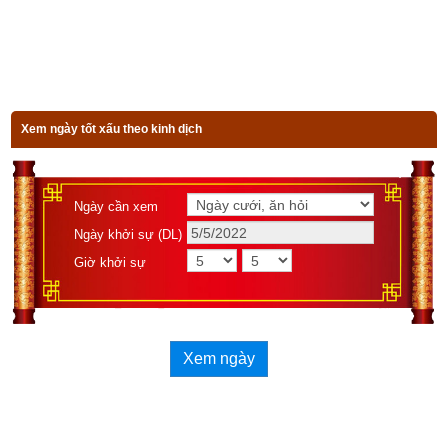
bất kỳ thì khí ngũ hành ở thời điểm đó gồm các ngũ hành nào, 
suy vượng ra sao sẽ được xác định bởi 4 trụ: Trụ giờ - Trụ 
ngày – Trụ tháng – Trụ năm được mã hóa theo Thiên Can Địa 
Chi. Thiên Can Địa Chi là một kiến thức tiên tiến vượt xa khoa 
học hiện đại của nhân loại, ẩn chứa tin tức bí mật của vũ trụ, 
Xem ngày tốt xấu theo kinh dịch
ẩn chứa bí mật về trình tự thay đổi của khí hậu, ẩn chứa mật 
mã của sinh mệnh…Chức năng thực sự của Can Chi chính là 
để ghi lại tình trạng biến hóa vận động của 5 loại khí trong ngũ 
Ngày cần xem
hành bao gồm Kim, Mộc, Thủy, Hỏa, Thổ; ghi lại chính xác 
Ngày khởi sự (DL)
trạng thái thịnh suy của sự vận hành các loại khí trong ngũ 
Giờ khởi sự
hành trên trời, dưới đất, và đặc điểm của quy luật này. Đây 
mới chính là bí mật lớn nhất của Thiên Can Địa Chi. Đó là cơ 
sở lý luận cơ bản của môn tứ trụ học, trường phái Bát Tự Tử 
Bình rất nổi tiếng mà tất cả các thầy phong thủy hiện nay đều 
Xem ngày
phải tìm hiểu. Theo môn phái này thì tùy thuộc vào thời điểm 
người đó sinh ra (bát tự) mà người đó có thể có 1, 2, 3, 4 
hoặc cả 5 loại ngũ hành với các trạng thái vượng suy khác 