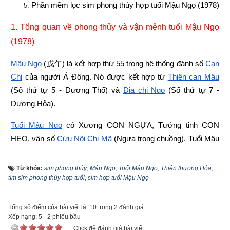
Phần mềm lọc sim phong thủy hợp tuổi Mậu Ngọ (1978)
1. Tổng quan về phong thủy và vận mệnh tuổi Mậu Ngọ 
(1978)
Mậu Ngọ
 (
戊午
) là kết hợp thứ 55 trong hệ thống đánh số 
Can 
Chi
 của người Á Đông. Nó được kết hợp từ
Thiên can Mậu
(Số thứ tự 5 - Dương Thổ) và
Địa chi Ngọ
 (Số thứ tự 7 - 
Dương Hỏa).
Tuổi Mậu Ngọ
 có Xương CON NGỰA, Tướng tinh CON 
HEO, vận số
Cứu Nội Chi Mã
 (Ngựa trong chuồng). Tuổi Mậu 
Ngọ là
Con nhà Xích Ðế
 - Cô bần
,
 có ngũ hành niên mệnh 
(hay
ngũ hành nạp âm
) là là Thiên thượng Hỏa (
Lửa trên trời
). 
Từ khóa:
sim phong thủy
,
Mậu Ngọ
,
Tuổi Mậu Ngọ
,
Thiên thượng Hỏa
,
tìm sim phong thủy hợp tuổi
,
sim hợp tuổi Mậu Ngọ
“Thiên” là trời, “Thượng” là trên còn “Hỏa” là lửa nên Thiên 
thượng Hỏa là Lửa trên trời, là ánh nắng, sức nóng trên trời, 
ngọn lửa này chiếu sáng vạn vật chốn nhân gian, đem đến sự 
Tổng số điểm của bài viết là: 10 trong 2 đánh giá
Xếp hạng:
5
-
2
phiếu bầu
ấm áp, sự sống cho nhân loại.
Click để đánh giá bài viết