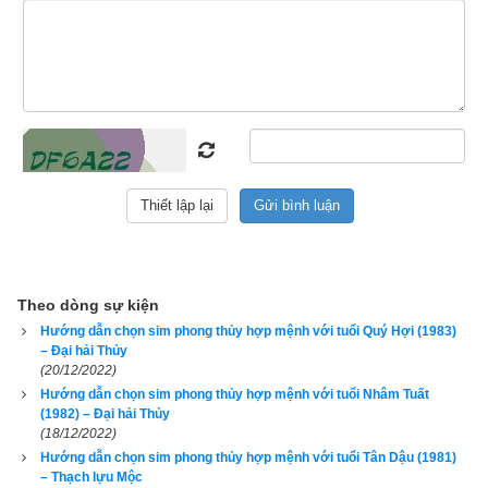
liệu về trụ tháng, trụ ngày, trụ giờ để phân tích dẫn đến kết quả 
không chính xác. Để xem luận giải chi tiết và chính xác về 
vận mệnh và phong thủy tuổi Mậu Ngọ của một người, độc 
giả hãy nhập đủ ngày giờ tháng năm sinh bên vào phần mềm
luận giải vận mệnh trọn đời
 chính xác nhất hiện nay của 
chúng tôi ở bên dưới.
Xem bói vận mệnh trọn đời
Theo dòng sự kiện
Hướng dẫn chọn sim phong thủy hợp mệnh với tuổi Quý Hợi (1983)
– Đại hải Thủy
Ngày sinh(DL)
(20/12/2022)
Giờ sinh
Hướng dẫn chọn sim phong thủy hợp mệnh với tuổi Nhâm Tuất
(1982) – Đại hải Thủy
Giới tính
(18/12/2022)
Hướng dẫn chọn sim phong thủy hợp mệnh với tuổi Tân Dậu (1981)
– Thạch lựu Mộc