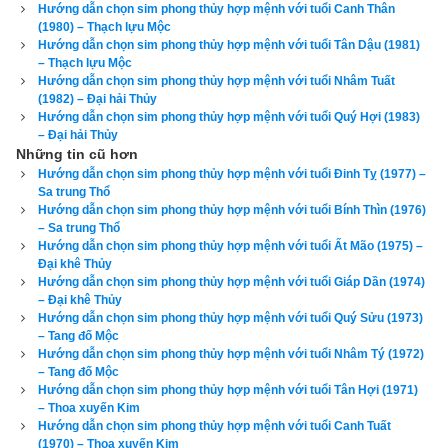
đừng chơi sim phong thủy theo phong trào bởi nếu vận mệnh 
Hướng dẫn chọn sim phong thủy hợp mệnh với tuổi Canh Thân
(1980) – Thạch lựu Mộc
của bạn tốt thì sim phong thủy có thể không có ảnh hưởng gì 
Hướng dẫn chọn sim phong thủy hợp mệnh với tuổi Tân Dậu (1981)
nhiều đến bạn, nhưng nếu vận mệnh đã rất xấu rồi, nhiều khi 
– Thạch lựu Mộc
Hướng dẫn chọn sim phong thủy hợp mệnh với tuổi Nhâm Tuất
chỉ thêm 1 chút xấu (hung) nữa có khi là toi mạng. Cổ nhân đã 
(1982) – Đại hải Thủy
nói “
Đại phú do Thiên, tiểu phú do Cần
” tạm dịch là người giàu 
Hướng dẫn chọn sim phong thủy hợp mệnh với tuổi Quý Hợi (1983)
– Đại hải Thủy
có lớn, có tiền nhiều là do có phước được trời giúp, còn người 
Những tin cũ hơn
giàu có nhỏ là do cần kiệm, siêng năng làm việc và tiết kiệm 
Hướng dẫn chọn sim phong thủy hợp mệnh với tuổi Đinh Tỵ (1977) –
mà giàu. Vì vậy tôi luôn tự nhủ rằng vận mệnh của mình 
Sa trung Thổ
Hướng dẫn chọn sim phong thủy hợp mệnh với tuổi Bính Thìn (1976)
không phải là phú quý thì mình luôn luôn phải nỗ lực, hành 
– Sa trung Thổ
thiện tích đức, tích cóp từng cái nhỏ để dần cải biến vận mệnh 
Hướng dẫn chọn sim phong thủy hợp mệnh với tuổi Ất Mão (1975) –
Đại khê Thủy
của mình cho tốt hơn. Như vậy việc
tìm mua sim phong thủy 
Hướng dẫn chọn sim phong thủy hợp mệnh với tuổi Giáp Dần (1974)
hợp tuổi
 là nhu cầu chính đáng của mỗi người. Vì vậy hãy bắt 
– Đại khê Thủy
Hướng dẫn chọn sim phong thủy hợp mệnh với tuổi Quý Sửu (1973)
đầu từ việc nhỏ là chọn lấy một cái sim phong thủy hợp với 
– Tang đố Mộc
mình.
Hướng dẫn chọn sim phong thủy hợp mệnh với tuổi Nhâm Tý (1972)
– Tang đố Mộc
Hướng dẫn chọn sim phong thủy hợp mệnh với tuổi Tân Hợi (1971)
– Thoa xuyến Kim
Hướng dẫn chọn sim phong thủy hợp mệnh với tuổi Canh Tuất
(1970) – Thoa xuyến Kim