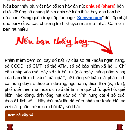
Theo
bảng tra mệnh cung phi bát trạch
 thì Tuổi Mậu Ngọ 1978 
Nếu bạn thấy bài viết này bổ ích hãy ấn nút 
chia sẻ (share) 
bên 
dưới để ủng hộ chúng tôi và chia sẻ kiến thức hay cho bạn bè 
nam có mệnh Số 4 –
Tứ Lục
 – Cung phi là cung Tốn thuộc 
của bạn. Đừng quên truy cập fanpage
“
Xemvm.com
” để cập nhật 
nhóm
Đông Tứ Trạch
 (Đông Tứ Mệnh) nên chọn vợ có cung 
các bài viết và các chương trình khuyến mãi mới nhất. Cám ơn 
mệnh Khảm (Số 1), Chấn (số 3), Tốn (số 4), Ly (Số 9) và các 
bạn rất nhiều!
hướng tốt là Chính Bắc, Chính Đông, Chính Nam, Đông Nam. 
Tránh chọn vợ thuộc nhóm
Tây Tứ Trạch
 có cung mệnh Khôn 
(Số 2), Càn (Số 6), Đoài (số 7), Cấn (số 8) và các hướng xấu 
là Đông Bắc, Chính Tây, Tây Bắc, Tây Nam.
Phần mềm xem bói dãy số bất kỳ của số tài khoản ngân hàng, 
số CCCD, số CMT, số thẻ ATM, số sổ bảo hiểm xã hội… Chỉ 
Xem chi tiết luận tính cách, bảng cửu cung phi tinh, hướng tốt 
cần nhập vào một dãy số và bát tự (giờ ngày tháng năm sinh) 
của bạn rồi kích vào “Luận giải”, hệ thống sẽ luận giải phân tích 
xấu, Bảng phối cung phi vợ chồng của mệnh Số 4 – Tứ Lục –
cát hung dãy số theo âm dương, ngũ hành, thiên thời (vận khí), 
bát trạch cung Tốn
 qua bài viết sau: “
Luận giải phong thủy 
phối quẻ theo mai hoa dịch số để tính ra quẻ chủ, quẻ hỗ, quẻ 
người có mệnh bát trạch cung Tốn - Tứ Lục (Số 4)
”
biến, hào động, tính tổng nút dãy số, tính hung cát 4 số cuối 
theo 81 linh số… Hãy thử một lần để cảm nhận sự khác biệt so 
với các phần mềm xem bói dãy số khác.
Xem bói dãy số