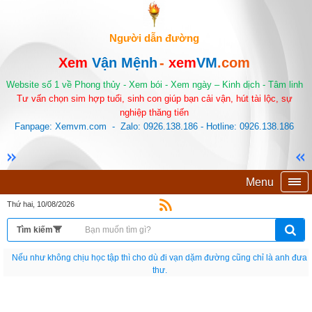
Người dẫn đường
Xem
Vận Mệnh
-
xem
VM
.com
Website số 1 về Phong thủy - Xem bói - Xem ngày – Kinh dịch - Tâm linh
Tư vấn chọn sim hợp tuổi, sinh con giúp bạn cải vận, hút tài lộc, sự
nghiệp thăng tiến
Fanpage: Xemvm.com - Zalo: 0926.138.186 - Hotline: 0926.138.186
Menu
Thứ hai, 10/08/2026
Nếu như không chịu học tập thì cho dù đi vạn dặm đường cũng chỉ là anh đưa
thư.