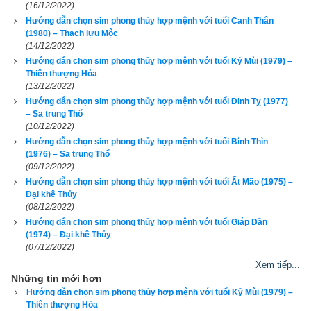
(16/12/2022)
Luận giải
Hướng dẫn chọn sim phong thủy hợp mệnh với tuổi Canh Thân
(1980) – Thạch lựu Mộc
(14/12/2022)
Hướng dẫn chọn sim phong thủy hợp mệnh với tuổi Kỷ Mùi (1979) –
Thiên thượng Hỏa
2. Các bước chọn ngũ hành sim hợp tuổi 1978 Mậu Ngọ 
(13/12/2022)
Hướng dẫn chọn sim phong thủy hợp mệnh với tuổi Đinh Tỵ (1977)
(
戊午
)
– Sa trung Thổ
(10/12/2022)
Tại sao sim phong thủy lại có tác dụng bởi mỗi khi có cuộc gọi 
Hướng dẫn chọn sim phong thủy hợp mệnh với tuổi Bính Thìn
đến là một lần sóng cao tần kích hoạt các mạch vi xử lý trong 
(1976) – Sa trung Thổ
(09/12/2022)
sim và điện thoại di động của bạn, từ đó kích hoạt năng lượng 
Hướng dẫn chọn sim phong thủy hợp mệnh với tuổi Ất Mão (1975) –
của từng con số và cả dãy số, mỗi con số lại mang năng 
Đại khê Thủy
(08/12/2022)
lượng và có tính ngũ hành riêng sẽ có tác dụng bổ cứu cân 
Hướng dẫn chọn sim phong thủy hợp mệnh với tuổi Giáp Dần
bằng lại năng lượng và ngũ hành trong cơ thể bạn nếu biết 
(1974) – Đại khê Thủy
chọn đúng. Ngược lại nếu chọn nhầm sẽ càng gây tác hại 
(07/12/2022)
hơn, giống như bệnh nhân bị bác sỹ cho uống nhầm thuốc, 
Xem tiếp...
Những tin mới hơn
nhẹ thì chỉ tốn tiền thuốc, nặng thì tử vong. Vì vậy hãy luôn 
Hướng dẫn chọn sim phong thủy hợp mệnh với tuổi Kỷ Mùi (1979) –
cẩn trọng, đọc kỹ hướng dẫn sử dụng trước khi dùng chứ 
Thiên thượng Hỏa