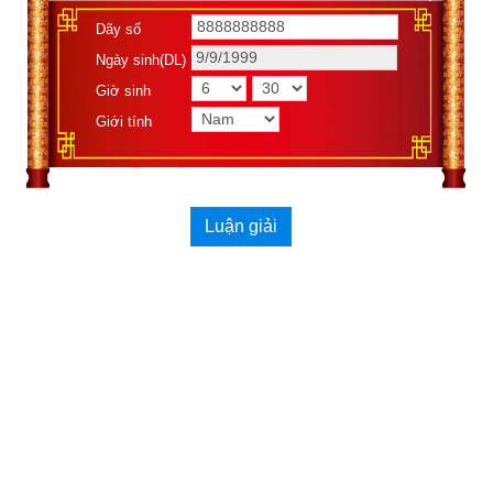
Dãy số
Ngày sinh(DL)
Giờ sinh
Giới tính
Luận giải