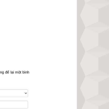
t người, độc giả 
ời
 chính xác nhất 
òng
 để lại một bình 