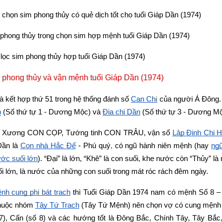
chọn sim phong thủy có quẻ dịch tốt cho tuổi Giáp Dần (1974)
 phong thủy trong chọn sim hợp mệnh tuổi Giáp Dần (1974)
ọc sim phong thủy hợp tuổi Giáp Dần (1974)
 phong thủy và vận mệnh tuổi Giáp Dần (1974)
là kết hợp thứ 51 trong hệ thống đánh số 
Can Chi
 của người Á Đông.
p
 (Số thứ tự 1 - Dương Mộc) và
Địa chi Dần
 (Số thứ tự 3 - Dương Mộ
ó Xương CON CỌP, Tướng tinh CON TRÂU, vận số
Lập Định Chi 
Dần là
Con nhà Hắc Ðế
 - Phú quý
,
 có ngũ hành niên mệnh (hay
ng
ớc suối lớn
). “Đại” là lớn, “Khê” là con suối, khe nước còn “Thủy” là
i lớn, là nước của những con suối trong mát róc rách đêm ngày.
nh cung phi bát trạch
 thì Tuổi Giáp Dần 1974 nam có mệnh Số 8 –
thuộc nhóm
Tây Tứ Trạch
 (Tây Tứ Mệnh) nên chọn vợ có cung mệnh 
 7), Cấn (số 8) và các hướng tốt là Đông Bắc, Chính Tây, Tây Bắc