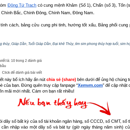
hóm
Đông Tứ Trạch
 có cung mệnh Khảm (Số 1), Chấn (số 3), Tốn (số
à Chính Bắc, Chính Đông, Chính Nam, Đông Nam.
n tính cách, bảng cửu cung phi tinh, hướng tốt xấu, Bảng phối cung 
 Bạch –
bát trạch cung Cấn
 qua bài viết sau: “
Luận giải phong thủy n
 Bát Bạch (Số 8)
”
g thủy
,
Giáp Dần
,
Tuổi Giáp Dần
,
Đại khê Thủy
,
tìm sim phong thủy hợp tuổi
,
sim h
iết là: 10 trong 2 đánh giá
 bầu
Click để đánh giá bài viết
ết này bổ ích hãy ấn nút 
chia sẻ (share) 
bên dưới để ủng hộ chúng tôi
bè của bạn. Đừng quên truy cập fanpage
“
Xemvm.com
” để cập nhật c
n mãi mới nhất. Cám ơn bạn rất nhiều!
dãy số bất kỳ của số tài khoản ngân hàng, số CCCD, số CMT, số t
cần nhập vào một dãy số và bát tự (giờ ngày tháng năm sinh) của