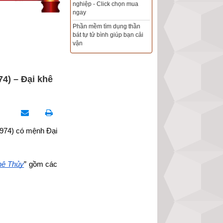
Xem ngày đẹp - chọn ngày
tốt khởi sự theo kinh dịch
chính xác nhất
Tổng Kho Sim Năm sinh 0x -
9x - 8x -7x -6x giá rẻ nhất thị
trường - Click xem ngay
4) – Đại khê
1974) có mệnh Đại 
hê Thủy
” gồm các 