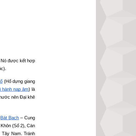
 Nó được kết hợp 
c).
Hổ
 (Hổ dựng giang 
ũ hành nạp âm
) là 
 nước nên Đại khê 
Bát Bạch
 – Cung 
Khôn (Số 2), Càn 
, Tây Nam. Tránh 