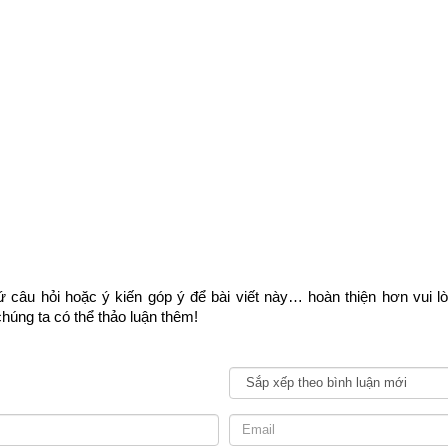
i tiết và chính xác về vận mệnh và phong thủy tuổi Giáp Dần của mộ
y giờ tháng năm sinh bên vào phần mềm
luận giải vận mệnh trọn đ
g tôi ở bên dưới.
 trọn đời
Ngày sinh(DL)
 câu hỏi hoặc ý kiến góp ý để bài viết này… hoàn thiện hơn vui l
Giờ sinh
húng ta có thể thảo luận thêm!
Giới tính