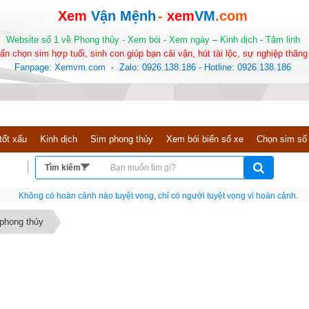
Xem
Vận Mệnh
-
xem
VM
.com
Website số 1 về Phong thủy - Xem bói - Xem ngày – Kinh dịch - Tâm linh
ấn chọn sim hợp tuổi, sinh con giúp bạn cải vận, hút tài lộc, sự nghiệp thăng 
Fanpage: Xemvm.com - Zalo: 0926.138.186 - Hotline: 0926.138.186
tốt xấu
Kinh dịch
Sim phong thủy
Xem bói biển số xe
Chọn sim số
Nếu như không chịu học tập thì cho dù đi vạn dặm đường cũng chỉ là anh đưa thư
 phong thủy