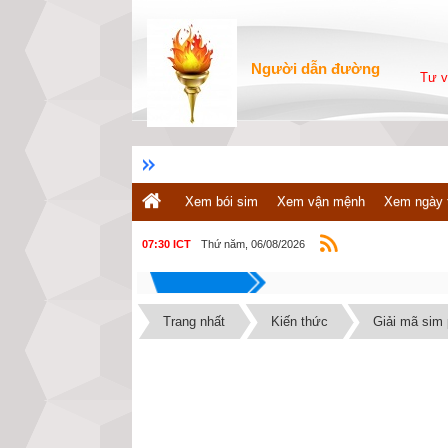
Người dẫn đường
Tư v
Xem bói sim
Xem vận mệnh
Xem ngày 
Thứ năm, 06/08/2026
07:30 ICT
Trang nhất
Kiến thức
Giải mã sim