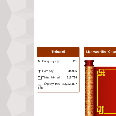
Thống kê
Lịch vạn niên - Chọn
Đang truy cập
111
34,956
Hôm nay
Tháng hiện tại
318,758
Tổng lượt truy
153,051,897
cập