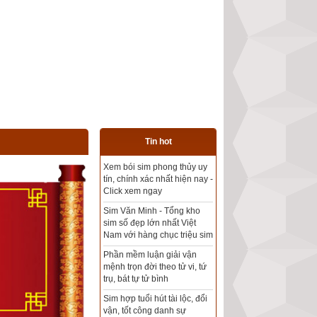
Tin hot
Tổng kho sim phong thủy -
Sim hợp tuổi - Sim hợp
mệnh giá rẻ nhất thị trường
Xem bói sim phong thủy
theo khoa học tử vi, tứ trụ
chính xác nhất
Mua sim Thần tài, Thần tài
theo bạn! Giao sim miễn phí