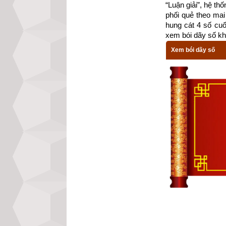
“Luận giải”, hệ th
phối quẻ theo mai 
hung cát 4 số cu
xem bói dãy số kh
Xem bói dãy số
Theo
bảng tra mệ
là cung Đoài th
Càn (Số 6), Đoài
Tránh chọn chồn
(Số 9) và các h
Xem chi tiết luậ
mệnh Số 7 – Thất
trạch cung Đoài -
Các luận giải vậ
trợ do không đủ d