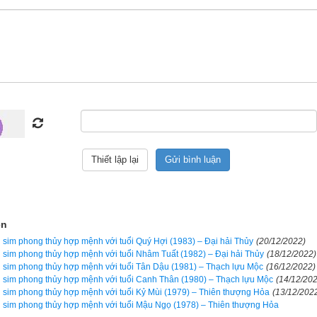
Luận giải
n ngũ hành sim hợp tuổi 1974 Giáp Dần (
甲寅
)
 thủy lại có tác dụng bởi mỗi khi có cuộc gọi đến là một lần sóng 
 trong sim và điện thoại di động của bạn, từ đó kích hoạt năng lượn
i con số lại mang năng lượng và có tính ngũ hành riêng sẽ có tác
ợng và ngũ hành trong cơ thể bạn nếu biết chọn đúng. Ngược lại 
hơn, giống như bệnh nhân bị bác sỹ cho uống nhầm thuốc, nhẹ thì ch
. Vì vậy hãy luôn cẩn trọng, đọc kỹ hướng dẫn sử dụng trước khi dù
heo phong trào bởi nếu vận mệnh của bạn tốt thì sim phong thủy có 
ện
ến bạn, nhưng nếu vận mệnh đã rất xấu rồi, nhiều khi chỉ thêm 1 chú
sim phong thủy hợp mệnh với tuổi Quý Hợi (1983) – Đại hải Thủy
(20/12/2022)
sim phong thủy hợp mệnh với tuổi Nhâm Tuất (1982) – Đại hải Thủy
(18/12/2022)
g. Cổ nhân đã nói “
Đại phú do Thiên, tiểu phú do Cần
” tạm dịch là ngư
sim phong thủy hợp mệnh với tuổi Tân Dậu (1981) – Thạch lựu Mộc
(16/12/2022)
có phước được trời giúp, còn người giàu có nhỏ là do cần kiệm, siêng
sim phong thủy hợp mệnh với tuổi Canh Thân (1980) – Thạch lựu Mộc
(14/12/20
sim phong thủy hợp mệnh với tuổi Kỷ Mùi (1979) – Thiên thượng Hỏa
(13/12/202
. Vì vậy tôi luôn tự nhủ rằng vận mệnh của mình không phải là phú 
sim phong thủy hợp mệnh với tuổi Mậu Ngọ (1978) – Thiên thượng Hỏa
 hành thiện tích đức, tích cóp từng cái nhỏ để dần cải biến vận mệnh