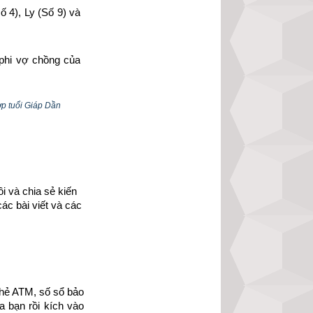
 4), Ly (Số 9) và 
phi vợ chồng của 
gười có mệnh bát 
ợp tuổi Giáp Dần
 và chia sẻ kiến 
ác bài viết và các 
hẻ ATM, số sổ bảo 
 bạn rồi kích vào 