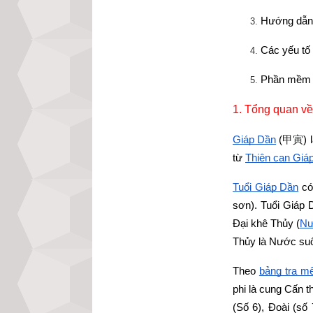
Hướng dẫn 
Các yếu tố
Phần mềm l
1. Tổng quan về
Giáp Dần
 (
甲寅
) 
từ
Thiên can Giá
Tuổi Giáp Dần
 c
sơn). Tuổi Giáp 
Đại khê Thủy (
Nư
Thủy là Nước suố
Theo
bảng tra mệ
phi là cung Cấn 
(Số 6), Đoài (số