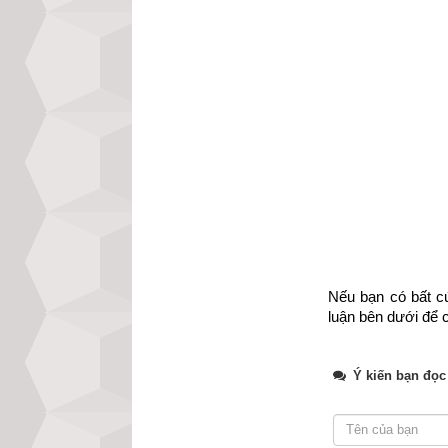
xem luận giải ch
hãy nhập đủ ngà
hiện nay của chún
Xem bói vận mệnh
Nếu bạn có bất cứ
luận bên dưới để c
Ý kiến bạn đọc