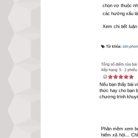
chọn vợ thuộc n
các hướng xấu l
Xem chi tiết luậ
mệnh Số 8 – Bát
trạch cung Cấn -
Từ khóa:
sim phon
Tổng số điểm của bài v
Xếp hạng:
5
-
2
phiếu
Nếu bạn thấy bài vi
thức hay cho bạn 
chương trình khuyế
Phần mềm xem bói 
hiểm xã hội… Chỉ 