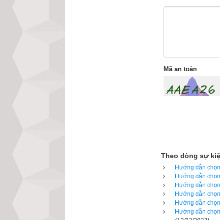
Mã an toàn
2. Các bước chọ
Tại sao sim phong
các mạch vi xử lý
và cả dãy số, mỗ
bằng lại năng lư
càng gây tác hại 
Theo dòng sự ki
nặng thì tử vong
Hướng dẫn chọn 
sim phong thủy t
Hướng dẫn chọn 
Hướng dẫn chọn 
hưởng gì nhiều đ
Hướng dẫn chọn 
có khi là toi mạn
Hướng dẫn chọn 
Hướng dẫn chọn 
tiền nhiều là do 