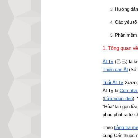
Hướng dẫn c
Các yếu tố
Phần mềm l
1. Tổng quan về
Ất Tỵ
 (
乙巳
) là 
Thiên can Ất
 (Số
Tuổi Ất Tỵ
 Xươn
Ất Tỵ là
Con nhà
(
Lửa ngọn đèn
).
“Hỏa” là ngọn lử
phúc phát ra từ c
Theo
bảng tra mệ
cung Cấn thuộc 