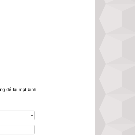
ông chính xác. Để 
ười, độc giả hãy 
ính xác nhất hiện 
òng
 để lại một bình 