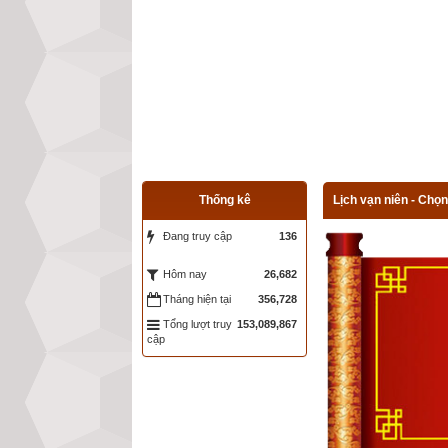
Thống kê
Lịch vạn niên - Chọn
Đang truy cập
136
26,682
Hôm nay
Tháng hiện tại
356,728
Tổng lượt truy
153,089,867
cập