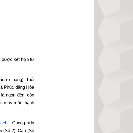
 được kết hợp từ
ắn rời hang). Tuổi 
 là Phúc đăng Hỏa 
là ngọn đèn, còn 
i, may mắn, hạnh 
Bạch
 – Cung phi là 
 (Số 2), Càn (Số 