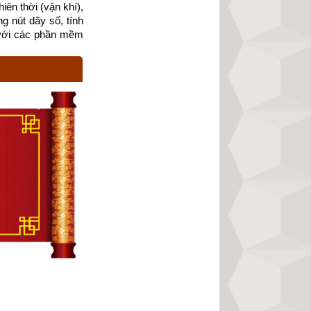
ên thời (vận khí), 
g nút dãy số, tính 
với các phần mềm 
Xích
 – Cung phi là 
hôn (Số 2), Càn 
, Tây Nam. Tránh 
(số 4), Ly (Số 9) 
phi vợ chồng của 
người có mệnh bát 
ch tham khảo, bổ 