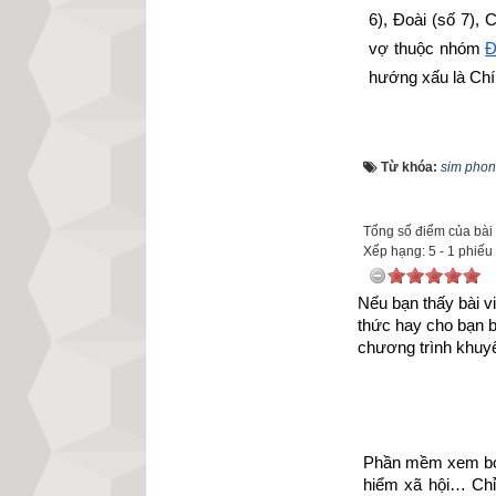
6), Đoài (số 7),
vợ thuộc nhóm
Đ
hướng xấu là Ch
Xem chi tiết luậ
mệnh Số 8 – Bát
Từ khóa:
sim phon
trạch cung Cấn -
Tổng số điểm của bài v
Xếp hạng:
5
-
1
phiếu
Nếu bạn thấy bài vi
thức hay cho bạn 
chương trình khuyế
Phần mềm xem bói 
hiểm xã hội… Chỉ 