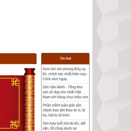
Tin hot
Tổng kho sim phong thủy -
Sim hợp tuổi - Sim hợp
mệnh giá rẻ nhất thị trường
Xem bói sim phong thủy
theo khoa học tử vi, tứ trụ
chính xác nhất
Mua sim Thần tài, Thần tài
theo bạn! Giao sim miễn phí