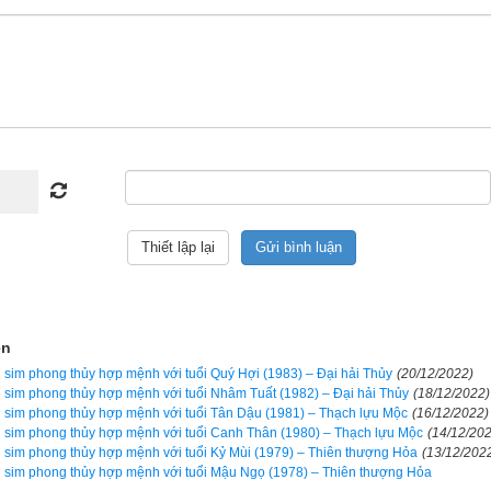
Luận giải
n ngũ hành sim hợp tuổi 1965 Ất Tỵ (
乙巳
)
 thủy lại có tác dụng bởi mỗi khi có cuộc gọi đến là một lần sóng 
 trong sim và điện thoại di động của bạn, từ đó kích hoạt năng lượn
i con số lại mang năng lượng và có tính ngũ hành riêng sẽ có tác
ợng và ngũ hành trong cơ thể bạn nếu biết chọn đúng. Ngược lại 
hơn, giống như bệnh nhân bị bác sỹ cho uống nhầm thuốc, nhẹ thì ch
ện
. Vì vậy hãy luôn cẩn trọng, đọc kỹ hướng dẫn sử dụng trước khi dù
sim phong thủy hợp mệnh với tuổi Quý Hợi (1983) – Đại hải Thủy
(20/12/2022)
heo phong trào bởi nếu vận mệnh của bạn tốt thì sim phong thủy có 
sim phong thủy hợp mệnh với tuổi Nhâm Tuất (1982) – Đại hải Thủy
(18/12/2022)
sim phong thủy hợp mệnh với tuổi Tân Dậu (1981) – Thạch lựu Mộc
(16/12/2022)
ến bạn, nhưng nếu vận mệnh đã rất xấu rồi, nhiều khi chỉ thêm 1 chú
sim phong thủy hợp mệnh với tuổi Canh Thân (1980) – Thạch lựu Mộc
(14/12/20
g. Cổ nhân đã nói “
Đại phú do Thiên, tiểu phú do Cần
” tạm dịch là ngư
sim phong thủy hợp mệnh với tuổi Kỷ Mùi (1979) – Thiên thượng Hỏa
(13/12/202
sim phong thủy hợp mệnh với tuổi Mậu Ngọ (1978) – Thiên thượng Hỏa
có phước được trời giúp, còn người giàu có nhỏ là do cần kiệm, siêng