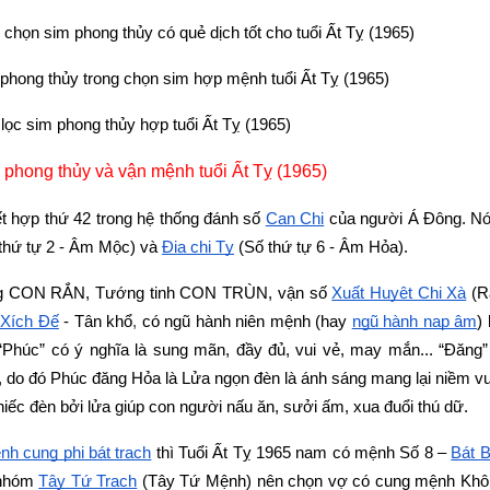
họn sim phong thủy có quẻ dịch tốt cho tuổi Ất Tỵ (1965)
 phong thủy trong chọn sim hợp mệnh tuổi Ất Tỵ (1965)
ọc sim phong thủy hợp tuổi Ất Tỵ (1965)
 phong thủy và vận mệnh tuổi Ất Tỵ (1965)
kết hợp thứ 42 trong hệ thống đánh số 
Can Chi
 của người Á Đông. Nó
 thứ tự 2 - Âm Mộc) và
Địa chi Tỵ
 (Số thứ tự 6 - Âm Hỏa).
g CON RẮN, Tướng tinh CON TRÙN, vận số
Xuất Huyệt Chi Xà
 (R
 Xích Ðế
 - Tân khổ
,
 có ngũ hành niên mệnh (hay
ngũ hành nạp âm
)
 “Phúc” có ý nghĩa là sung mãn, đầy đủ, vui vẻ, may mắn... “Đăng” 
a, do đó Phúc đăng Hỏa là Lửa ngọn đèn là ánh sáng mang lại niềm vu
hiếc đèn bởi lửa giúp con người nấu ăn, sưởi ấm, xua đuổi thú dữ.
nh cung phi bát trạch
 thì Tuổi Ất Tỵ 1965 nam có mệnh Số 8 –
Bát 
nhóm
Tây Tứ Trạch
 (Tây Tứ Mệnh) nên chọn vợ có cung mệnh Khôn