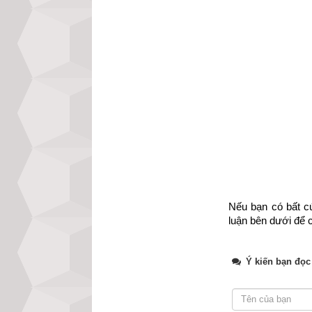
trợ do không đủ d
xem luận giải ch
nhập đủ ngày gi
nay của chúng tôi
Xem bói vận mệnh
Nếu bạn có bất cứ
luận bên dưới để c
Ý kiến bạn đọc