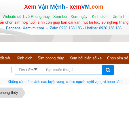
Xem
Vận Mệnh
-
xem
VM
.com
Website số 1 về Phong thủy - Xem bói - Xem ngày – Kinh dịch - Tâm linh
ấn chọn sim hợp tuổi, sinh con giúp bạn cải vận, hút tài lộc, sự nghiệp thăng 
Fanpage: Xemvm.com - Zalo: 0926.138.186 - Hotline: 0926.138.186
tốt xấu
Kinh dịch
Sim phong thủy
Xem bói biển số xe
Chọn sim số
Nếu như không chịu học tập thì cho dù đi vạn dặm đường cũng chỉ là anh đưa thư
 phong thủy