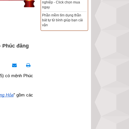
Xem ngày đẹp - chọn ngày
tốt khởi sự theo kinh dịch
chính xác nhất
Tổng Kho Sim Năm sinh 0x -
9x - 8x -7x -6x giá rẻ nhất thị
trường - Click xem ngay
– Phúc đăng
65) có mệnh Phúc 
ăng Hỏa
” gồm các 