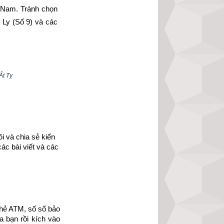
 Nam. Tránh chọn 
Ly (Số 9) và các 
phi vợ chồng của 
gười có mệnh bát 
Ất Tỵ
 và chia sẻ kiến 
ác bài viết và các 
hẻ ATM, số sổ bảo 
 bạn rồi kích vào 