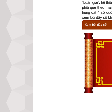
“Luận giải”, hệ th
phối quẻ theo mai 
hung cát 4 số cu
xem bói dãy số kh
Xem bói dãy số
Theo
bảng tra mệ
cung Đoài thuộc
(Số 6), Đoài (số
chọn chồng thuộ
và các hướng xấ
Xem chi tiết luậ
mệnh Số 7 – Thất
trạch cung Đoài -
Các luận giải vậ