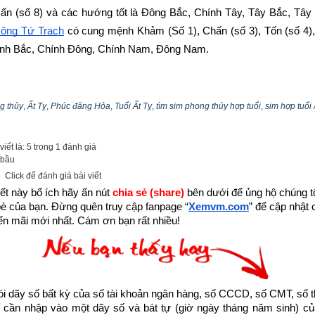
 Cấn (số 8) và các hướng tốt là Đông Bắc, Chính Tây, Tây Bắc, Tây
ông Tứ Trạch
 có cung mệnh Khảm (Số 1), Chấn (số 3), Tốn (số 4), 
ính Bắc, Chính Đông, Chính Nam, Đông Nam.
n tính cách, bảng cửu cung phi tinh, hướng tốt xấu, Bảng phối cung 
 Bạch –
bát trạch cung Cấn
 qua bài viết sau: “
Luận giải phong thủy n
g thủy
,
Ất Tỵ
,
Phúc đăng Hỏa
,
Tuổi Ất Tỵ
,
tìm sim phong thủy hợp tuổi
,
sim hợp tuổi 
 Bát Bạch (Số 8)
”
iết là: 5 trong 1 đánh giá
 bầu
Click để đánh giá bài viết
ết này bổ ích hãy ấn nút 
chia sẻ (share) 
bên dưới để ủng hộ chúng tôi
bè của bạn. Đừng quên truy cập fanpage
“
Xemvm.com
” để cập nhật c
n mãi mới nhất. Cám ơn bạn rất nhiều!
dãy số bất kỳ của số tài khoản ngân hàng, số CCCD, số CMT, số t
cần nhập vào một dãy số và bát tự (giờ ngày tháng năm sinh) của