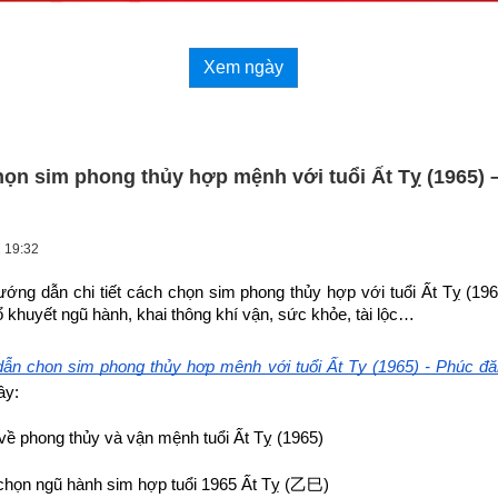
Xem ngày
ọn sim phong thủy hợp mệnh với tuổi Ất Tỵ (1965) 
2 19:32
hướng dẫn chi tiết cách chọn sim phong thủy hợp 
với tuổi Ất Tỵ (19
 khuyết ngũ hành, khai thông khí vận, sức khỏe, tài lộc…
ẫn chọn sim phong thủy hợp mệnh với tuổi Ất Tỵ (1965) - Phúc đ
ây:
về phong thủy và vận mệnh tuổi Ất Tỵ (1965)
họn ngũ hành sim hợp tuổi 1965 Ất Tỵ (
乙巳
)