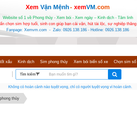
Xem
Vận Mệnh
-
xem
VM
.com
Website số 1 về Phong thủy - Xem bói - Xem ngày – Kinh dịch - Tâm linh
ấn chọn sim hợp tuổi, sinh con giúp bạn cải vận, hút tài lộc, sự nghiệp thăng 
Fanpage: Xemvm.com - Zalo: 0926.138.186 - Hotline: 0926.138.186
tốt xấu
Kinh dịch
Sim phong thủy
Xem bói biển số xe
Chọn sim số
Nếu như không chịu học tập thì cho dù đi vạn dặm đường cũng chỉ là anh đưa thư
 phong thủy