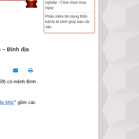
Xem ngày đẹp - chọn ngày
tốt khởi sự theo kinh dịch
chính xác nhất
Tổng Kho Sim Năm sinh 0x -
9x - 8x -7x -6x giá rẻ nhất thị
trường - Click xem ngay
 – Bình địa
959) có mệnh Bình 
địa Mộc
” gồm các 