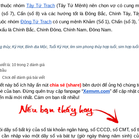
n thuộc nhóm
Tây Tứ Trạch
 (Tây Tứ Mệnh) nên chọn vợ có cung mệ
 (số 7), Cấn (số 8) và các hướng tốt là Đông Bắc, Chính Tây, T
huộc nhóm
Đông Tứ Trạch
 có cung mệnh Khảm (Số 1), Chấn (số 3), T
 xấu là Chính Bắc, Chính Đông, Chính Nam, Đông Nam.
n tính cách, bảng cửu cung phi tinh, hướng tốt xấu, Bảng phối cung 
g thủy
,
Kỷ Hợi
,
Bình địa Mộc
,
Tuổi Kỷ Hợi
,
tìm sim phong thủy hợp tuổi
,
sim hợp tuổi
ũ Hoàng –
bát trạch cung Khôn
 qua bài viết sau: “
Luận giải phong th
Hoàng (số 5)
”
iết là: 10 trong 2 đánh giá
 bầu
Click để đánh giá bài viết
ết này bổ ích hãy ấn nút 
chia sẻ (share) 
bên dưới để ủng hộ chúng tôi
bè của bạn. Đừng quên truy cập fanpage
“
Xemvm.com
” để cập nhật c
n mãi mới nhất. Cám ơn bạn rất nhiều!
dãy số bất kỳ của số tài khoản ngân hàng, số CCCD, số CMT, số t
cần nhập vào một dãy số và bát tự (giờ ngày tháng năm sinh) của