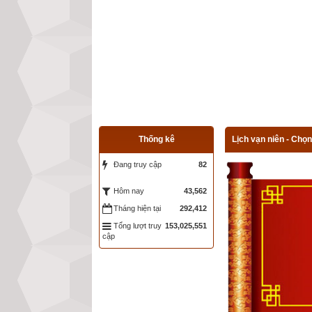
Thống kê
Lịch vạn niên - Chọn
Đang truy cập
82
43,562
Hôm nay
Tháng hiện tại
292,412
Tổng lượt truy
153,025,551
cập