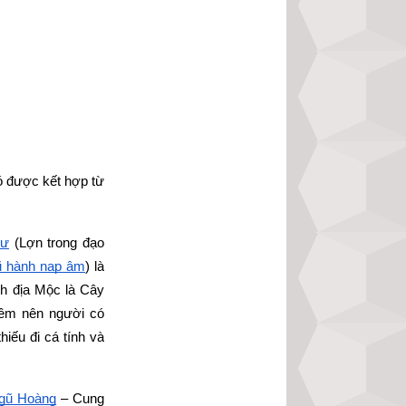
ó được kết hợp từ
rư
 (Lợn trong đạo 
ũ hành nạp âm
) là 
nh địa Mộc là Cây 
ềm nên người có 
ếu đi cá tính và 
gũ Hoàng
 – Cung 