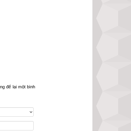
ch tham khảo, bổ 
ông chính xác. Để 
gười, độc giả hãy 
ính xác nhất hiện 
òng
 để lại một bình 