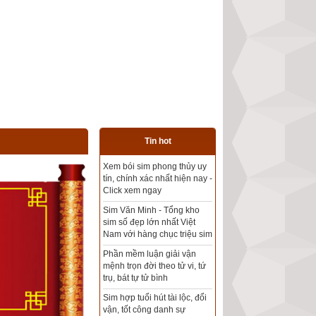
Tin hot
Tổng kho sim phong thủy -
Sim hợp tuổi - Sim hợp
mệnh giá rẻ nhất thị trường
Xem bói sim phong thủy
theo khoa học tử vi, tứ trụ
chính xác nhất
Mua sim Thần tài, Thần tài
theo bạn! Giao sim miễn phí