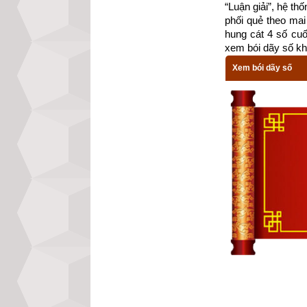
“Luận giải”, hệ th
phối quẻ theo mai 
hung cát 4 số cu
xem bói dãy số kh
Xem bói dãy số
Theo
bảng tra mệ
cung Khảm thuộ
Chấn (số 3), Tốn
Tránh chọn chồn
(số 8) và các hư
Xem chi tiết luậ
mệnh Số 1 – Nhấ
bát trạch cung k