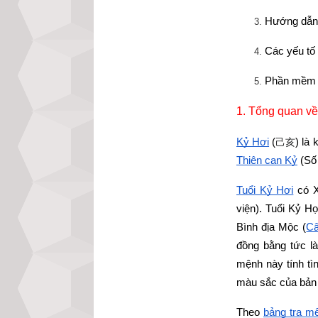
Hướng dẫn 
Các yếu tố
Phần mềm l
1. Tổng quan về
Kỷ Hợi
 (
) là
己亥
Thiên can Kỷ
 (Số
Tuổi Kỷ Hợi
 có 
viện). Tuổi Kỷ Hợ
Bình địa Mộc (
Câ
đồng bằng tức l
mệnh này tính tì
màu sắc của bản 
Theo
bảng tra mệ