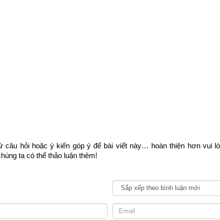
n mệnh phía trên chỉ căn cứ vào năm sinh (trụ năm) chỉ nhằm mục đí
ữ liệu về trụ tháng, trụ ngày, trụ giờ để phân tích dẫn đến kết quả kh
 tiết và chính xác về vận mệnh và phong thủy tuổi Kỷ Hợi của một n
ờ tháng năm sinh bên vào phần mềm
luận giải vận mệnh trọn đời
 ch
 ở bên dưới.
 trọn đời
 câu hỏi hoặc ý kiến góp ý để bài viết này… hoàn thiện hơn vui l
húng ta có thể thảo luận thêm!
Ngày sinh(DL)
Giờ sinh
Giới tính