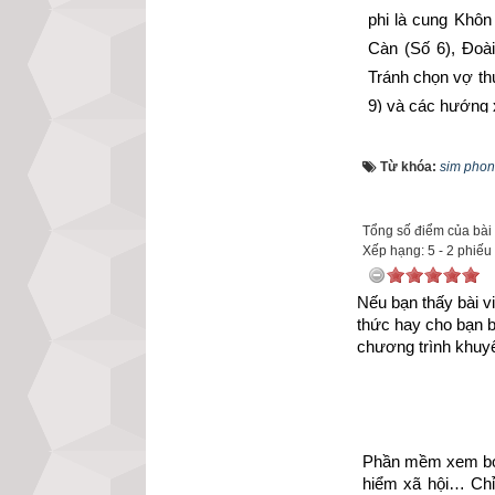
phi là cung Khô
Càn (Số 6), Đoài
Tránh chọn vợ t
9) và các hướng
Xem chi tiết luậ
Từ khóa:
sim phon
mệnh Số 5 – Ng
năm có sao Ngũ 
Tổng số điểm của bài v
Xếp hạng:
5
-
2
phiếu
Nếu bạn thấy bài vi
thức hay cho bạn 
chương trình khuyế
Phần mềm xem bói 
hiểm xã hội… Chỉ 