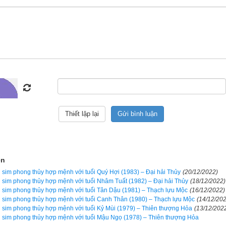
Luận giải
n ngũ hành sim hợp tuổi 1959 Kỷ Hợi (
庚寅
)
 thủy lại có tác dụng bởi mỗi khi có cuộc gọi đến là một lần sóng 
 trong sim và điện thoại di động của bạn, từ đó kích hoạt năng lượn
i con số lại mang năng lượng và có tính ngũ hành riêng sẽ có tác
ợng và ngũ hành trong cơ thể bạn nếu biết chọn đúng. Ngược lại 
hơn, giống như bệnh nhân bị bác sỹ cho uống nhầm thuốc, nhẹ thì ch
ện
. Vì vậy hãy luôn cẩn trọng, đọc kỹ hướng dẫn sử dụng trước khi dù
sim phong thủy hợp mệnh với tuổi Quý Hợi (1983) – Đại hải Thủy
(20/12/2022)
sim phong thủy hợp mệnh với tuổi Nhâm Tuất (1982) – Đại hải Thủy
(18/12/2022)
heo phong trào bởi nếu vận mệnh của bạn tốt thì sim phong thủy có 
sim phong thủy hợp mệnh với tuổi Tân Dậu (1981) – Thạch lựu Mộc
(16/12/2022)
ến bạn, nhưng nếu vận mệnh đã rất xấu rồi, nhiều khi chỉ thêm 1 chú
sim phong thủy hợp mệnh với tuổi Canh Thân (1980) – Thạch lựu Mộc
(14/12/20
sim phong thủy hợp mệnh với tuổi Kỷ Mùi (1979) – Thiên thượng Hỏa
(13/12/202
g. Cổ nhân đã nói “
Đại phú do Thiên, tiểu phú do Cần
” tạm dịch là ngư
sim phong thủy hợp mệnh với tuổi Mậu Ngọ (1978) – Thiên thượng Hỏa
có phước được trời giúp, còn người giàu có nhỏ là do cần kiệm, siêng