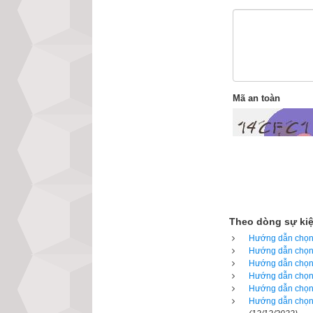
Mã an toàn
2. Các bước chọ
Tại sao sim phong
các mạch vi xử lý
và cả dãy số, mỗ
bằng lại năng lư
càng gây tác hại 
Theo dòng sự ki
nặng thì tử vong
Hướng dẫn chọn 
Hướng dẫn chọn 
sim phong thủy t
Hướng dẫn chọn 
hưởng gì nhiều đ
Hướng dẫn chọn 
Hướng dẫn chọn 
có khi là toi mạn
Hướng dẫn chọn 
tiền nhiều là do 