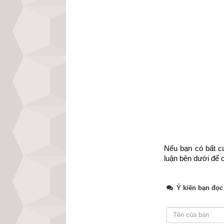
Các luận giải vậ
trợ do không đủ d
xem luận giải chi
nhập đủ ngày gi
nay của chúng tôi
Xem bói vận mệnh
Nếu bạn có bất cứ
luận bên dưới để c
Ý kiến bạn đọc