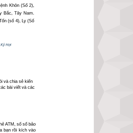
nh Khôn (Số 2), 
ây Bắc, Tây Nam. 
ốn (số 4), Ly (Số 
phi vợ chồng của 
 Kỷ Hợi
ủy người sinh vào 
 và chia sẻ kiến 
ác bài viết và các 
hẻ ATM, số sổ bảo 
 bạn rồi kích vào 