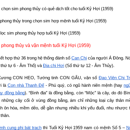
chọn sim phong thủy có quẻ dịch tốt cho tuổi Kỷ Hợi (1959)
 phong thủy trong chọn sim hợp mệnh tuổi Kỷ Hợi (1959)
ọc sim phong thủy hợp tuổi Kỷ Hợi (1959)
 phong thủy và vận mệnh tuổi Kỷ Hợi (1959)
 kết hợp thứ 36 trong hệ thống đánh số 
Can Chi
 của người Á Đông. N
 thứ tự 6 - Âm Thổ) và
Địa chi Hợi
 (Số thứ tự 12 - Âm Thủy).
Xương CON HEO, Tướng tinh CON GẤU, vận số
Đạo Viện Chi T
i là
Con nhà Thanh Ðế
 - Phú quý
,
 có ngũ hành niên mệnh (hay
ng
y đồng bằng
). “Bình địa” là đồng bằng, còn “Mộc” là cây, do đó Bì
à những cây cối ở vùng đồng bằng, ám chỉ những loại cây thân m
nh ôn hòa, mềm dẻo, dễ gần nhưng nhiều khi yếu đuối, nhu nhược thi
thân.
nh cung phi bát trạch
 thì Tuổi Kỷ Hợi 1959 nam có mệnh Số 5 –
N