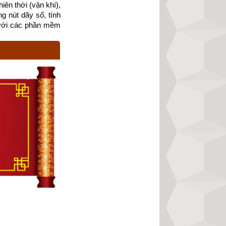
ên thời (vận khí), 
g nút dãy số, tính 
với các phần mềm 
Bạch
 – Cung phi là 
nh Khảm (Số 1), 
h Nam, Đông Nam. 
Đoài (số 7), Cấn 
phi vợ chồng của 
ủy người có mệnh 