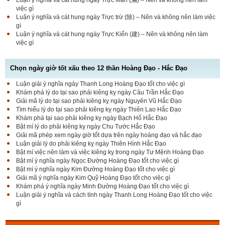
việc gì
Luận ý nghĩa và cát hung ngày Trực trừ (除) – Nên và không nên làm việc
gì
Luận ý nghĩa và cát hung ngày Trực Kiến (建) – Nên và không nên làm
việc gì
Chọn ngày giờ tốt xấu theo 12 thần Hoàng Đạo - Hắc Đạo
Luận giải ý nghĩa ngày Thanh Long Hoàng Đạo tốt cho việc gì
Luận bàn Sao Phòng tốt hay xấu – Tính chất và ý
Khám phá lý do tại sao phải kiêng kỵ ngày Câu Trần Hắc Đạo
nghĩa Phòng Nhật Thố
Giải mã lý do tại sao phải kiêng kỵ ngày Nguyên Vũ Hắc Đạo
Tìm hiểu lý do tại sao phải kiêng kỵ ngày Thiên Lao Hắc Đạo
Khám phá tại sao phải kiêng kỵ ngày Bạch Hổ Hắc Đạo
Bật mí lý do phải kiêng kỵ ngày Chu Tước Hắc Đạo
Bật mí Sao Đê tốt hay xấu – Tính chất và ý nghĩa
Giải mã phép xem ngày giờ tốt dựa trên ngày hoàng đạo và hắc đạo
Đê Thổ Lạc
Luận giải lý do phải kiêng kỵ ngày Thiên Hình Hắc Đạo
Bật mí việc nên làm và việc kiêng kỵ trong ngày Tư Mệnh Hoàng Đạo
Bật mí ý nghĩa ngày Ngọc Đường Hoàng Đạo tốt cho việc gì
Bật mí ý nghĩa ngày Kim Đường Hoàng Đạo tốt cho việc gì
Giải mã Sao Cang tốt hay xấu – Tính chất và ý
Giải mã ý nghĩa ngày Kim Quỹ Hoàng Đạo tốt cho việc gì
nghĩa Cang Kim long
Khám phá ý nghĩa ngày Minh Đường Hoàng Đạo tốt cho việc gì
Luận giải ý nghĩa và cách tính ngày Thanh Long Hoàng Đạo tốt cho việc
gì
Luận giải Sao Giác tốt hay xấu – Tính chất và ý
nghĩa Giác Mộc Giao