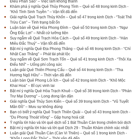
Điểu Phần Sào” – Việc làm không thành
Khám phá ý nghĩa Quẻ Thủy Phong Tỉnh – Quẻ số 48 trong kinh Dịch -
“Khô Tỉnh Sinh Tuyền ” – Vận tốt đã đến
Giải nghĩa Quẻ Trạch Thủy Khốn – Quẻ số 47 trong kinh Dịch - “Toát Thê
Trừu Can” – Tình trạng bất ổn
Luận bàn về Quẻ Hỏa Phong Đỉnh – Quẻ số 50 trong kinh Dịch - “Ngư
Ông Đắc Lợi” – Nhất cử lưỡng tiện
Suy ngẫm về Quẻ Trạch Hỏa Cách – Quẻ số 49 trong kinh Dịch - “Hán
Miêu Đắc Thuỷ” – Vận tốt đã đến
Bật mí ý nghĩa Quẻ Địa Phong Thăng – Quẻ số 46 trong kinh Dịch - “Chỉ
Nhật Cao Thăng” – Phát tài phát lộc
Suy ngẫm về Quẻ Sơn Trạch Tổn – Quẻ số 41 trong kinh Dịch - “Thôi Xa
Điếu Nhĩ” – Uổng phí công sức
Luận giải Quẻ Thiên Phong Cấu – Quẻ số 44 trong kinh Dịch - “Tha
Hương Ngộ Hữu” – Thời vận đã đến
Luận bàn Quẻ Phong Lôi Ích – Quẻ số 42 trong kinh Dịch - “Khô Mộc
Khai Hoa” – Bĩ cực vinh lai
Bật mí ý nghĩa Quẻ Hỏa Trạch Khuê – Quẻ số 38 trong kinh Dịch - “Phán
Trư Mại Dương” – Long đong lận đận
Giải nghĩa Quẻ Thủy Sơn Kiển – Quẻ số 39 trong kinh Dịch - “Vũ Tuyết
Mãn Đồ” – Mưu sự không đúng
Bạn có biết ý nghĩa Quẻ Trạch Thiên Quải – Quẻ số 43 trong kinh Dịch -
“Du Phong Thoát Võng” – Gặp hung hoá cát
Ý nghĩa lời hào và lời quẻ dịch số 1 Bát Thuần Càn trong chiêm bói dịch
Bật mí ý nghĩa lời hào và lời quẻ Dịch 29 - Thuần Khảm chính xác nhất
Luận giải Quẻ Thuần Càn (Càn Vi Thiên) – Quẻ số 1 trong kinh Dịch -
“Khốn Long Đắc Thủy” – Thời vận đã đến