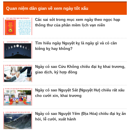
cho xuất hành, giao dịch, cầu tài lộc
Hé lộ ngày có Sao Liễu trực là ngày tốt hay xấu? Ý
Quan niệm dân gian về xem ngày tốt xấu
nghĩa Liễu Thổ Chương
Các sai sót trong mục xem ngày theo ngọc hạp
thông thư của phần mềm lịch vạn niên
Luận bàn ngày có Sao Quỷ chiếu là ngày tốt hay
xấu? Ý nghĩa Quỷ Kim Dương
Tìm hiểu ngày Nguyệt kỵ là ngày gì và có cần
kiêng kỵ hay không?
Bật mí ngày có Sao Tỉnh chiếu là ngày tốt hay
ngày xấu? Ý nghĩa Tỉnh Mộc Hãn
Ngày có sao Cửu Không chiếu đại kỵ khai trương,
giao dịch, ký hợp đồng
Giải mã ngày có Sao Sâm chiếu là ngày tốt hay
ngày xấu? Ý nghĩa Sâm Thủy Viên
Ngày có sao Nguyệt Sát (Nguyệt Hư) chiếu rất xấu
cho cưới xin, khai trương
Khám phá ngày có Sao Chủy là ngày tốt hay ngày
xấu? Ý nghĩa Chủy Hỏa Hầu
Ngày có sao Nguyệt Yếm (Địa Hỏa) chiếu đại kỵ ăn
hỏi, lễ cưới, xuất hành
Luận giải ngày có Sao Tất chiếu là ngày tốt hay
ngày xấu? Ý nghĩa Tất Nguyệt Ô