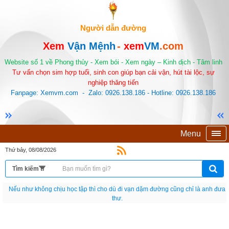
Người dẫn đường
Xem
Vận Mệnh
-
xem
VM
.com
Website số 1 về Phong thủy - Xem bói - Xem ngày – Kinh dịch - Tâm linh
Tư vấn chọn sim hợp tuổi, sinh con giúp bạn cải vận, hút tài lộc, sự
nghiệp thăng tiến
Fanpage: Xemvm.com - Zalo: 0926.138.186 - Hotline: 0926.138.186
Menu
Thứ bảy, 08/08/2026
Nếu như không chịu học tập thì cho dù đi vạn dặm đường cũng chỉ là anh đưa
thư.