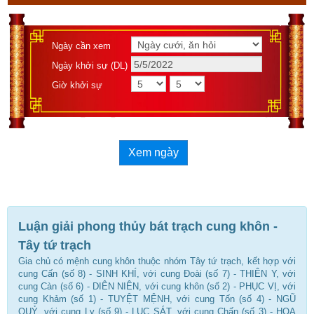
Ngày cần xem
Ngày khởi sự (DL)
Giờ khởi sự
Xem ngày
Luận giải phong thủy bát trạch cung khôn -
Tây tứ trạch
Gia chủ có mệnh cung khôn thuộc nhóm Tây tứ trạch, kết hợp với
cung Cấn (số 8) - SINH KHÍ, với cung Đoài (số 7) - THIÊN Y, với
cung Càn (số 6) - DIÊN NIÊN, với cung khôn (số 2) - PHỤC VỊ, với
cung Khảm (số 1) - TUYỆT MỆNH, với cung Tốn (số 4) - NGŨ
QUỶ, với cung Ly (số 9) - LỤC SÁT, với cung Chấn (số 3) - HỌA