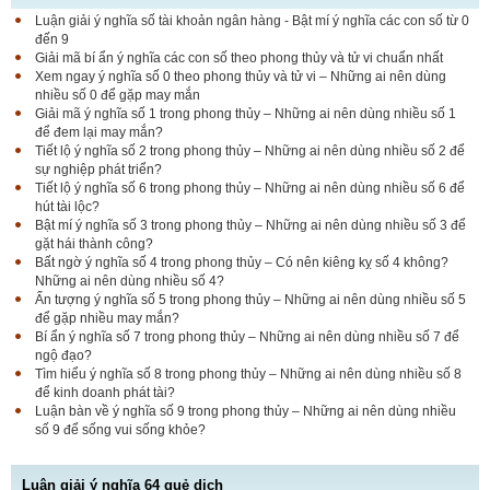
Luận giải ý nghĩa số tài khoản ngân hàng - Bật mí ý nghĩa các con số từ 0
đến 9
Giải mã bí ẩn ý nghĩa các con số theo phong thủy và tử vi chuẩn nhất
Xem ngay ý nghĩa số 0 theo phong thủy và tử vi – Những ai nên dùng
nhiều số 0 để gặp may mắn
Giải mã ý nghĩa số 1 trong phong thủy – Những ai nên dùng nhiều số 1
để đem lại may mắn?
Tiết lộ ý nghĩa số 2 trong phong thủy – Những ai nên dùng nhiều số 2 để
sự nghiệp phát triển?
Tiết lộ ý nghĩa số 6 trong phong thủy – Những ai nên dùng nhiều số 6 để
hút tài lộc?
Bật mí ý nghĩa số 3 trong phong thủy – Những ai nên dùng nhiều số 3 để
gặt hái thành công?
Bất ngờ ý nghĩa số 4 trong phong thủy – Có nên kiêng kỵ số 4 không?
Những ai nên dùng nhiều số 4?
Ấn tượng ý nghĩa số 5 trong phong thủy – Những ai nên dùng nhiều số 5
để gặp nhiều may mắn?
Bí ẩn ý nghĩa số 7 trong phong thủy – Những ai nên dùng nhiều số 7 để
ngộ đạo?
Tìm hiểu ý nghĩa số 8 trong phong thủy – Những ai nên dùng nhiều số 8
để kinh doanh phát tài?
Luận bàn về ý nghĩa số 9 trong phong thủy – Những ai nên dùng nhiều
số 9 để sống vui sống khỏe?
Luận giải ý nghĩa 64 quẻ dịch