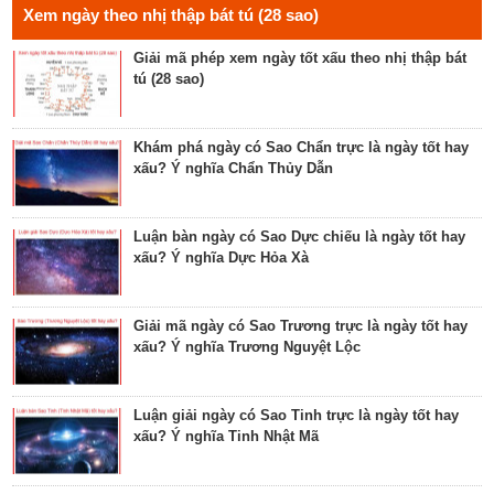
Xem ngày theo nhị thập bát tú (28 sao)
Giải mã phép xem ngày tốt xấu theo nhị thập bát
tú (28 sao)
Tìm hiểu về ngày Phổ hộ (Phả hộ, Hội hộ) tốt cho
hôn nhân, xuất hành, chữa bệnh
Khám phá ngày có Sao Chẩn trực là ngày tốt hay
xấu? Ý nghĩa Chẩn Thủy Dẫn
Tìm hiểu về ngày Phúc Sinh tốt cho tế lễ cầu
phúc, cầu tự, cầu thọ, cầu tài lộc
Luận bàn ngày có Sao Dực chiếu là ngày tốt hay
xấu? Ý nghĩa Dực Hỏa Xà
Luận bàn về ngày Ích Hậu năm 2023 - ngày tốt cho
lễ cưới, khởi công, tu tạo nhà cửa
Giải mã ngày có Sao Trương trực là ngày tốt hay
xấu? Ý nghĩa Trương Nguyệt Lộc
Luận bàn về ngày Thánh Tâm năm 2023 - ngày tốt
cho tế lễ, cầu phúc
Luận giải ngày có Sao Tinh trực là ngày tốt hay
xấu? Ý nghĩa Tinh Nhật Mã
Luận bàn về ngày Thiên Mã năm 2023 - ngày tốt