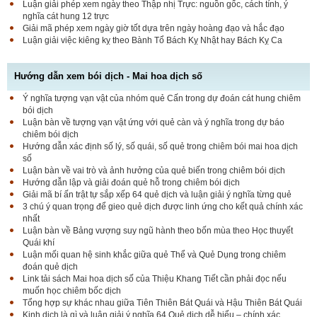
Luận giải phép xem ngày theo Thập nhị Trực: nguồn gốc, cách tính, ý
nghĩa cát hung 12 trực
Giải mã phép xem ngày giờ tốt dựa trên ngày hoàng đạo và hắc đạo
Luận giải việc kiêng kỵ theo Bành Tổ Bách Kỵ Nhật hay Bách Kỵ Ca
Hướng dẫn xem bói dịch - Mai hoa dịch số
Ý nghĩa tượng vạn vật của nhóm quẻ Cấn trong dự đoán cát hung chiêm
bói dịch
Luận bàn về tượng vạn vật ứng với quẻ càn và ý nghĩa trong dự báo
chiêm bói dịch
Hướng dẫn xác định số lý, số quái, số quẻ trong chiêm bói mai hoa dịch
số
Luận bàn về vai trò và ảnh hưởng của quẻ biến trong chiêm bói dịch
Hướng dẫn lập và giải đoán quẻ hỗ trong chiêm bói dịch
Giải mã bí ấn trật tự sắp xếp 64 quẻ dịch và luận giải ý nghĩa từng quẻ
3 chú ý quan trọng để gieo quẻ dịch được linh ứng cho kết quả chính xác
nhất
Luận bàn về Bảng vượng suy ngũ hành theo bốn mùa theo Học thuyết
Quái khí
Luận mối quan hệ sinh khắc giữa quẻ Thể và Quẻ Dụng trong chiêm
đoán quẻ dịch
Link tải sách Mai hoa dịch số của Thiệu Khang Tiết cần phải đọc nếu
muốn học chiêm bốc dịch
Tổng hợp sự khác nhau giữa Tiên Thiên Bát Quái và Hậu Thiên Bát Quái
Kinh dịch là gì và luận giải ý nghĩa 64 Quẻ dịch dễ hiểu – chính xác