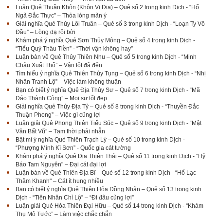
Luận Quẻ Thuần Khôn (Khôn Vi Địa) – Quẻ số 2 trong kinh Dịch - “Hổ
Ngã Đắc Thực” – Thỏa lòng mãn ý
Giải nghĩa Quẻ Thủy Lôi Truân – Quẻ số 3 trong kinh Dịch - “Loạn Ty Vô
Đầu” – Lòng dạ rối bời
Khám phá ý nghĩa Quẻ Sơn Thủy Mông – Quẻ số 4 trong kinh Dịch -
“Tiểu Quỷ Thâu Tiền” - “Thời vận không hay”
Luận bàn về Quẻ Thủy Thiên Nhu – Quẻ số 5 trong kinh Dịch - “Minh
Châu Xuất Thổ” – Vận tốt đã đến
Tìm hiểu ý nghĩa Quẻ Thiên Thủy Tụng – Quẻ số 6 trong kinh Dịch - “Nhị
Nhân Tranh Lộ” – Việc làm không thuận
Bạn có biết ý nghĩa Quẻ Địa Thủy Sư – Quẻ số 7 trong kinh Dịch - “Mã
Đáo Thành Công” – Mọi sự tốt đẹp
Giải nghĩa Quẻ Thủy Địa Tỷ – Quẻ số 8 trong kinh Dịch - “Thuyền Đắc
Thuận Phong” – Việc gì cũng lợi
Luận giải Quẻ Phong Thiên Tiểu Súc – Quẻ số 9 trong kinh Dịch - “Mật
Vân Bất Vũ” – Tạm thời phải nhẫn
Bật mí ý nghĩa Quẻ Thiên Trạch Lý – Quẻ số 10 trong kinh Dịch -
“Phượng Minh Kì Sơn” - Quốc gia cát tường
Khám phá ý nghĩa Quẻ Địa Thiên Thái – Quẻ số 11 trong kinh Dịch - “Hỷ
Báo Tam Nguyên" – Đại cát đại lợi
Luận bàn về Quẻ Thiên Địa Bĩ – Quẻ số 12 trong kinh Dịch - “Hổ Lạc
Thâm Khanh" – Cát ít hung nhiều
Bạn có biết ý nghĩa Quẻ Thiên Hỏa Đồng Nhân – Quẻ số 13 trong kinh
Dịch - “Tiên Nhân Chỉ Lộ” – “Đi đâu cũng lợi”
Luận giải Quẻ Hỏa Thiên Đại Hữu – Quẻ số 14 trong kinh Dịch - “Khảm
Thụ Mô Tước” – Làm việc chắc chắn