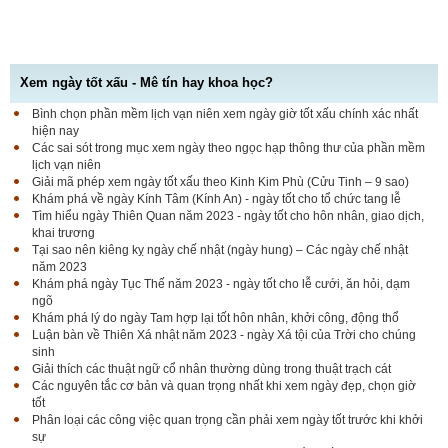
Xem ngày tốt xấu - Mê tín hay khoa học?
Bình chọn phần mềm lịch vạn niên xem ngày giờ tốt xấu chính xác nhất
hiện nay
Các sai sót trong mục xem ngày theo ngọc hạp thông thư của phần mềm
lịch vạn niên
Giải mã phép xem ngày tốt xấu theo Kinh Kim Phù (Cửu Tinh – 9 sao)
Khám phá về ngày Kính Tâm (Kính An) - ngày tốt cho tổ chức tang lễ
Tìm hiểu ngày Thiên Quan năm 2023 - ngày tốt cho hôn nhân, giao dịch,
khai trương
Tại sao nên kiêng kỵ ngày chế nhật (ngày hung) – Các ngày chế nhật
năm 2023
Khám phá ngày Tục Thế năm 2023 - ngày tốt cho lễ cưới, ăn hỏi, dạm
ngõ
Khám phá lý do ngày Tam hợp lại tốt hôn nhân, khởi công, động thổ
Luận bàn về Thiên Xá nhật năm 2023 - ngày Xá tội của Trời cho chúng
sinh
Giải thích các thuật ngữ cổ nhân thường dùng trong thuật trạch cát
Các nguyên tắc cơ bản và quan trọng nhất khi xem ngày đẹp, chọn giờ
tốt
Phân loại các công việc quan trọng cần phải xem ngày tốt trước khi khởi
sự