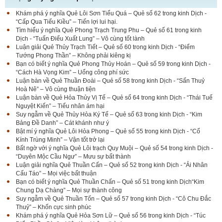
Khám phá ý nghĩa Quẻ Lôi Sơn Tiểu Quá – Quẻ số 62 trong kinh Dịch -
“Cấp Qua Tiểu Kiều” – Tiến lợi lui hại.
Tìm hiểu ý nghĩa Quẻ Phong Trạch Trung Phu – Quẻ số 61 trong kinh
Dịch - “Tuấn Điểu Xuất Lung” – Vô cùng tốt lành
Luận giải Quẻ Thủy Trạch Tiết – Quẻ số 60 trong kinh Dịch - “Điểm
Tướng Phong Thần” – Không phải kiêng kị
Bạn có biết ý nghĩa Quẻ Phong Thủy Hoán – Quẻ số 59 trong kinh Dịch -
“Cách Hà Vọng Kim” – Uổng công phí sức
Luận bàn về Quẻ Thuần Đoài – Quẻ số 58 trong kinh Dịch - “Sấn Thuỷ
Hoà Nê” – Vô cùng thuận tiện
Luận bàn về Quẻ Hỏa Thủy Vị Tế – Quẻ số 64 trong kinh Dịch - “Thái Tuế
Nguyệt Kiến” – Tiểu nhân ám hại
Suy ngẫm về Quẻ Thủy Hỏa Ký Tế – Quẻ số 63 trong kinh Dịch - “Kim
Bảng Đề Danh” – Cát khánh như ý
Bật mí ý nghĩa Quẻ Lôi Hỏa Phong – Quẻ số 55 trong kinh Dịch - “Cổ
Kính Trùng Minh” – Vận tốt trở lại
Bất ngờ với ý nghĩa Quẻ Lôi trạch Quy Muội – Quẻ số 54 trong kinh Dịch -
“Duyên Mộc Cầu Ngư” – Mưu sự bất thành
Luận giải nghĩa Quẻ Thuần Cấn – Quẻ số 52 trong kinh Dịch - “Ải Nhân
Cấu Táo” – Mọi việc bất thuận
Bạn có biết ý nghĩa Quẻ Thuần Chấn – Quẻ số 51 trong kinh Dịch“Kim
Chung Dạ Chàng” – Mọi sự thành công
Suy ngẫm về Quẻ Thuần Tốn – Quẻ số 57 trong kinh Dịch - “Cô Chu Đắc
Thuỷ” – Khốn cực sinh phúc
Khám phá ý nghĩa Quẻ Hỏa Sơn Lữ – Quẻ số 56 trong kinh Dịch - “Túc