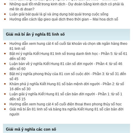
Những quẻ tốt nhất trong kinh dịch - Dự đoán bằng kinh dịch có phải là
mê tín dị đoan?
Luận giải bát quái là gì và ứng dụng bát quái trong cuộc sống
Hướng dẫn cách lập gieo quẻ dịch theo thời gian – Mai hoa dịch số
Giải mã bí ẩn ý nghĩa 81 linh số
Hướng dẫn xem hung cát 4 số cuối tài khoản và chọn stk ngân hàng theo
81 linh số
Bật mí ý nghĩa Kiết Hung 81 linh số trong danh tính học - Phần 5: từ số 61
đến số 80
Luận bàn về ý nghĩa Kiết Hung 81 căn số đời người - Phần 4: từ số 46
đến số 60
Bật mí ý nghĩa phong thủy của 81 con số cuộc đời - Phần 3: từ số 31 đến
số 45
Khám phá ý nghĩa Kiết Hung 81 số bản mệnh đời người - Phần 2: từ số
16 đến số 30
Luận giải ý nghĩa Kiết Hung 81 số căn bản đời người - Phần 1: từ số 1
đến số 15
Hướng dẫn xem hung cát 4 số cuối điện thoại theo phong thủy số học
Giải mã bí ẩn 81 linh số và bảng tra nghĩa Kiết Hung 81 số căn bản đời
người
Giải mã ý nghĩa các con số