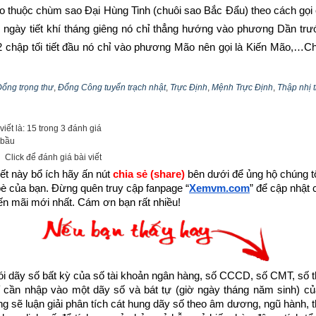
áo thuộc chùm sao Đại Hùng Tinh (chuôi sao Bắc Đẩu) theo cách gọi c
i ngày tiết khí tháng giêng nó chỉ thẳng hướng vào phương Dần trước
 chập tối tiết đầu nó chỉ vào phương Mão nên gọi là Kiến Mão,…Chi 
i lòng xem chi tiết tại bài viết “
Luận giải phép xem ngày theo Thập nh
 nghĩa cát hung 12 trực
”
ổng trọng thư
,
Đổng Công tuyển trạch nhật
,
Trực Định
,
Mệnh Trực Định
,
Thập nhị 
 “Trực” là chỉ các sao, “Định” là “ổn định”, tức là xếp đặt được yên ổn,
iết là: 15 trong 3 đánh giá
 bầu
Click để đánh giá bài viết
nh là xác định theo địa chi ngày theo tháng tiết khí trong lịch tiết k
ết này bổ ích hãy ấn nút 
chia sẻ (share) 
bên dưới để ủng hộ chúng tôi
ng âm lịch. 
Bắt đầu mỗi năm theo
lịch tiết khí
 lấy ngày lập xuân 
bè của bạn. Đừng quên truy cập fanpage
“
Xemvm.com
” để cập nhật c
iữa năm trước và năm sau (khác với lịch âm lấy ngày mùng một tháng 
n mãi mới nhất. Cám ơn bạn rất nhiều!
tiên của tháng một (Dần), ngày giờ trước
lập xuân
 vẫn tính là năm tr
tiết khí
 dựa theo giờ tiết khí làm chuẩn mà tính ngày đầu tiên của
oi như của tháng trước, cho dù âm lịch hoặc tháng nhuận là tháng nà
 tiết lệnh làm chuẩn. Để tìm hiểu rõ hơn về Tiết khí là gì và ứng dụng 
dãy số bất kỳ của số tài khoản ngân hàng, số CCCD, số CMT, số t
cần nhập vào một dãy số và bát tự (giờ ngày tháng năm sinh) của
bài viết “
Tiết khí là gì? Giải mã ý nghĩa 24 tiết khí và ứng dụng tron
ống sẽ luận giải phân tích cát hung dãy số theo âm dương, ngũ hành, thi