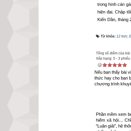
trong hình cán g
hiện đại. Chập tố
Kiến Dần, tháng 2
trực và bảng tra vu
gốc, cách tính, ý
Từ khóa:
12 trực
,
Đ
Trực Định
 là gì?
Tổng số điểm của bài v
nữa
Xếp hạng:
5
-
3
phiếu
Cách tính Trực Đị
Nếu bạn thấy bài vi
theo tháng âm tro
thức hay cho bạn 
chia ranh giới g
chương trình khuyế
xuân là ngày đầu 
tháng theo
lịch 
trước tiết khí c
tháng đó cũng lấy
Phần mềm xem bói 
hiểm xã hội… Chỉ 
độc giả xem thêm 
“Luận giải”, hệ th