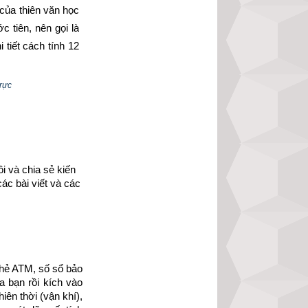
ủa thiên văn học 
 tiên, nên gọi là 
tiết cách tính 12 
ị Kiến Trừ: nguồn 
trực
 không bị lay động 
hí chứ không phải 
 và chia sẻ kiến 
làm chuẩn để phân 
ác bài viết và các 
giêng). Ngày lập 
ước. 
Bắt đầu mỗi 
 tháng. Ngày giờ 
o thì âm chi của 
của lịch tiết khí 
hẻ ATM, số sổ bảo 
 bạn rồi kích vào 
g cuộc sống
”
ên thời (vận khí), 