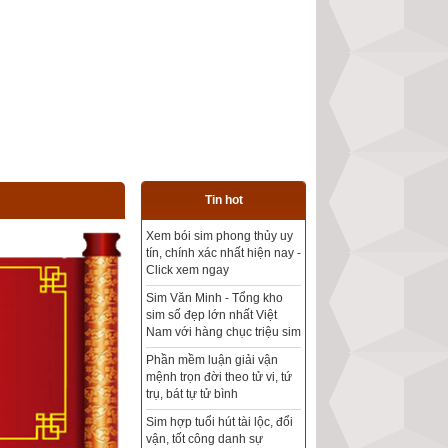
Tin hot
Tổng kho sim phong thủy -
Sim hợp tuổi - Sim hợp
mệnh giá rẻ nhất thị trường
Xem bói sim phong thủy
theo khoa học tử vi, tứ trụ
chính xác nhất
Mua sim Thần tài, Thần tài
theo bạn! Giao sim miễn phí