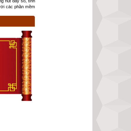
g nút dãy số, tính 
với các phần mềm 