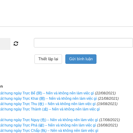
ờng; có Hung tinh gồm: Đại hao, Nhân cách, Lôi công.
m 2 tiết khí là
Lập thu
 và
Xử Thử
: Trực Định vào ngày Tý có cát tin
i nhật đức, Thanh long, Hoàng ân; có Hung tinh gồm: Đại hao
 2 tiết khí là
Bạch Lộ
 và
Thu Phân
: Trực Định vào ngày Sửu có c
p; có Hung tinh gồm: Đại hao
m 2 tiết khí là
Hàn Lộ
 và
Sương Giáng
: Trực Định vào ngày Dần 
hợp; có Hung tinh gồm: Đại hao, Thọ tử, Nguyệt yếm đại họa, Lôi cô
m 2 tiết khí là
Lập Đông
 và
Tiểu Tuyết
: Trực Định vào ngày Mão có 
ện
h, Tam hợp, Dân nhật thời đức; có Hung tinh gồm: Đại hao, Nhân cá
cát hung ngày Trực Bế (閉) – Nên và không nên làm việc gì
(22/08/2021)
cát hung ngày Trực Khai (開) – Nên và không nên làm việc gì
(21/08/2021)
 2 tiết khí là
Đại Tuyết
 và
Đông Chí
: Trực Định vào ngày Thìn có c
cát hung ngày Trực Thu (收) – Nên và không nên làm việc gì
(19/08/2021)
 Tam hợp; có Hung tinh gồm: Đại hao
cát hung ngày Trực Thành (成) – Nên và không nên làm việc gì
ồm 2 tiết khí là
Tiểu Hàn
 và
Đại Hàn
: Trực Định vào ngày Tỵ có cá
cát hung ngày Trực Nguy (危) – Nên và không nên làm việc gì
(17/08/2021)
cát hung ngày Trực Phá (破) – Nên và không nên làm việc gì
(16/08/2021)
inh, Ngọc đường; có Hung tinh gồm: Đại hao, Cửu không, Tội chỉ.
cát hung ngày Trực Chấp (執) – Nên và không nên làm việc gì