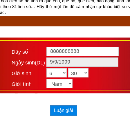
hoa dịch số để tính ra quẻ chủ, quẻ hỗ, quẻ biến, hào động, tính tổn
ối theo 81 linh số… Hãy thử một lần để cảm nhận sự khác biệt so 
ác.
Dãy số
Ngày sinh(DL)
Giờ sinh
Giới tính
Luận giải
t ngày Trực Định trong thập nhị kiến trừ: