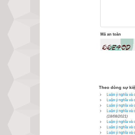
Tam hợp, Minh đư
Tháng 7 (Thân) gồ
Tam hợp, Dân thờ
Mã an toàn
Tháng 8 (Dậu) gồm
đức tinh, Tam hợ
Tháng 9 (Tuất) gồ
Thiên quan, Tam 
Tháng 10 (Hợi) gồ
Theo dòng sự ki
đức. Mãn đức tin
Luận ý nghĩa và 
Luận ý nghĩa và 
Tháng 11 (Tý) gồm
Luận ý nghĩa và 
tinh, Thánh tâm,
Luận ý nghĩa và 
(18/08/2021)
Tháng 12 (Sửu) g
Luận ý nghĩa và 
Luận ý nghĩa và 
thành, Mãn đức t
Luận ý nghĩa và 