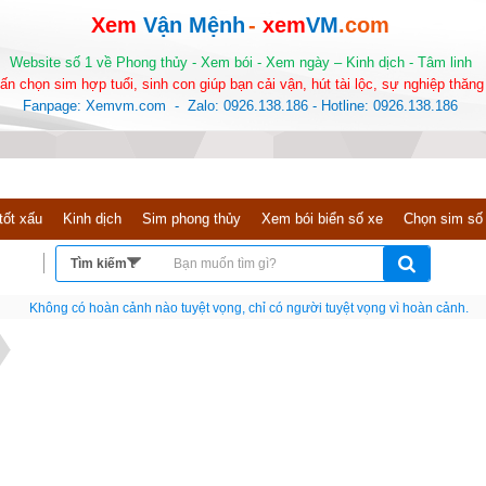
Xem
Vận Mệnh
-
xem
VM
.com
Website số 1 về Phong thủy - Xem bói - Xem ngày – Kinh dịch - Tâm linh
ấn chọn sim hợp tuổi, sinh con giúp bạn cải vận, hút tài lộc, sự nghiệp thăng 
Fanpage: Xemvm.com - Zalo: 0926.138.186 - Hotline: 0926.138.186
tốt xấu
Kinh dịch
Sim phong thủy
Xem bói biển số xe
Chọn sim số
Nếu như không chịu học tập thì cho dù đi vạn dặm đường cũng chỉ là anh đưa thư