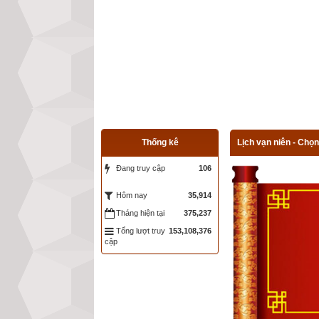
Thống kê
Lịch vạn niên - Chọn
Đang truy cập
106
35,914
Hôm nay
Tháng hiện tại
375,237
Tổng lượt truy
153,108,376
cập