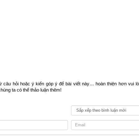
) gồm 2 tiết khí là
lập xuân
 và
Vũ Thủy
: Trực Định vào ngày Ngọ 
 tài, Tam hợp, Dân thời nhật đức; có Hung tinh gồm: Đại hao, Ho
 2 tiết khí là
Kinh Trập
 và
Xuân Phân
: Trực Định vào ngày Mùi có 
n đức tinh, Tục thế, tam hợp, Kim đường; có Hung tinh gồm: Đại ha
m 2 tiết khí là
Thanh minh
 và
Cốc Vũ
: Trực Định vào ngày Thân 
tâm, Tam hợp; có Hung tinh gồm: Đại hao, Nguyệt yếm đại họa, Vãng v
 câu hỏi hoặc ý kiến góp ý để bài viết này… hoàn thiện hơn vui l
2 tiết khí là
Lập hạ
 và
Tiểu Mãn
: Trực Định vào ngày Dậu có cát gồ
húng ta có thể thảo luận thêm!
 yên, Tam hợp, Dân thời nhật đức; có Hung tinh gồm: Thiên ngục thi
ớc.
m 2 tiết khí là
Mang chủng
 và
Hạ Chí
: Trực Định vào ngày Tuất 
 hộ, Tam hợp; có Hung tinh gồm: Đại hao, Quỷ khốc
 2 tiết khí là
Tiểu thử
 và
Đại Thử
: Trực Định vào ngày Hợi có cát t