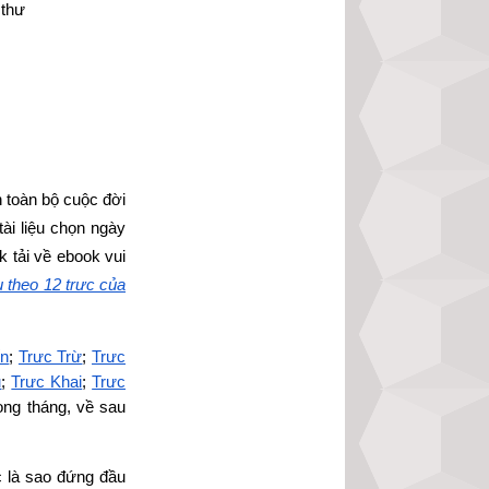
 thư
 toàn bộ cuộc đời 
i liệu chọn ngày 
nk tải về ebook vui 
theo 12 trực của 
ến
;
Trực Trừ
;
Trực 
u
;
Trực Khai
;
Trực 
ng tháng, về sau 
 là sao đứng đầu 