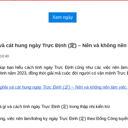
Xem ngày
và cát hung ngày Trực Định (定) – Nên và không nên 
 10:40
giúp bạn hiểu cách tính ngày Trực Định cũng như các 
việc nên làm
Định năm 2023
, đồng thời giải mã cuộc đời người có vận mệnh Trực 
ghĩa và cát hung ngày Trực Định (
定
) – Nên và không nên làm việc 
à gì và cách tính ngày Trực Định (
定
) trong thập nhị kiến trừ
ng, việc nên làm/kiêng kỵ ngày Trực Định (
定
) theo Đổng Công tuyển