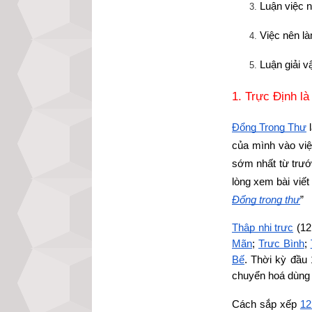
Luận việc n
Việc nên là
Luận giải v
1. Trực Định là
Đổng Trọng Thư
 
của mình vào việ
sớm nhất từ trướ
lòng xem bài viết 
Đổng trọng thư
”
Thập nhị trực
 (12
Mãn
;
Trực Bình
;
Bế
. Thời kỳ đầu 
chuyển hoá dùng 
Cách sắp xếp
12