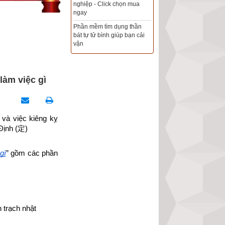
Xem ngày đẹp - chọn ngày
tốt khởi sự theo kinh dịch
chính xác nhất
Tổng Kho Sim Năm sinh 0x -
9x - 8x -7x -6x giá rẻ nhất thị
trường - Click xem ngay
làm việc gì
 và việc kiêng kỵ 
Định 
(
定
)
gì
” gồm các phần 
 trạch nhật