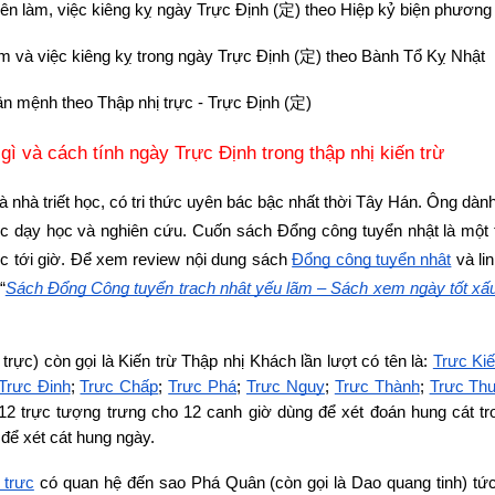
ên làm, việc kiêng kỵ ngày Trực Định (
定
) theo Hiệp kỷ biện phương
m và việc kiêng kỵ trong ngày Trực Định (
定
) theo Bành Tổ Kỵ Nhật
ận mệnh theo Thập nhị trực - Trực Định (
定
)
 gì và cách tính ngày Trực Định trong thập nhị kiến trừ
là nhà triết học, có tri thức uyên bác bậc nhất thời Tây Hán. Ông dành
c dạy học và nghiên cứu. Cuốn sách Đổng công tuyển nhật là một tà
c tới giờ. Để xem review nội dung sách
Đổng công tuyển nhật
 và li
“
Sách Đổng Công tuyển trạch nhật yếu lãm – Sách xem ngày tốt xấu 
 trực) còn gọi là Kiến trừ Thập nhị Khách lần lượt có tên là:
Trực Ki
Trực Định
;
Trực Chấp
;
Trực Phá
;
Trực Nguy
;
Trực Thành
;
Trực Th
12 trực tượng trưng cho 12 canh giờ dùng để xét đoán hung cát tro
để xét cát hung ngày.
 trực
 có quan hệ đến sao Phá Quân (còn gọi là Dao quang tinh) tức