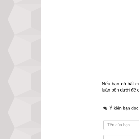
Tháng giêng (Dần
Thiên mã, Nguyệt
Bạch hổ, Tội chỉ
Tháng 2 (Mão) gồm
tài,  Âm đức, Mã
cách.
Tháng 3 (Thìn) gồ
Thiên tài, Kính 
Nếu bạn có bất cứ
Tháng 4 (Tỵ) gồm 
luận bên dưới để c
Nguyệt giải, Yếu
Ngũ quỷ, Chu tư
Ý kiến bạn đọc
Tháng 5 (Ngọ) gồ
Nguyệt giải, Phổ
Tháng 6 (Mùi) gồm