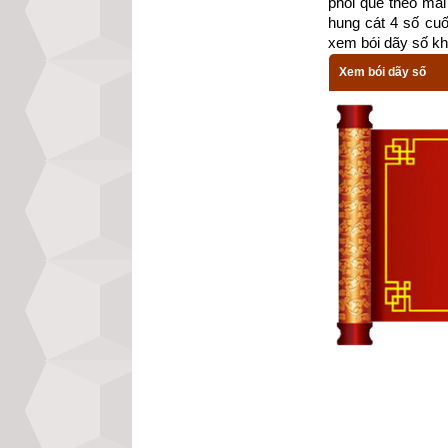
phối quẻ theo mai 
hung cát 4 số cu
xem bói dãy số kh
Xem bói dãy số
Sau đây là chi tiế