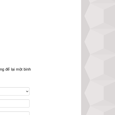
có cát tinh gồm: 
àng sa, Ngũ quỷ, 
cát tinh gồm: Đại 
o, Hỏa tai, Nhân 
có cát tinh gồm: 
ong.
òng
 để lại một bình 
m: Mãn đức tinh, 
ên hỏa, Đại hao, 
có cát tinh gồm: 
inh gồm: Âm đức, 