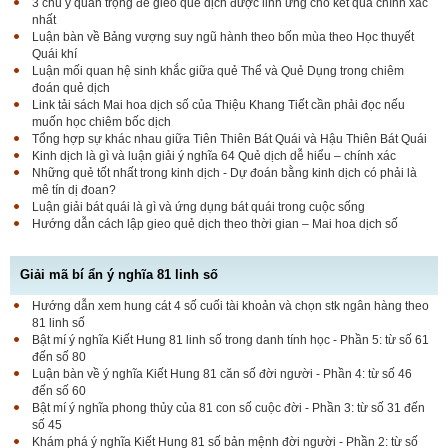
3 chú ý quan trọng để gieo quẻ dịch được linh ứng cho kết quả chính xác
nhất
Luận bàn về Bảng vượng suy ngũ hành theo bốn mùa theo Học thuyết
Quái khí
Luận mối quan hệ sinh khắc giữa quẻ Thể và Quẻ Dụng trong chiêm
đoán quẻ dịch
Link tải sách Mai hoa dịch số của Thiệu Khang Tiết cần phải đọc nếu
muốn học chiêm bốc dịch
Tổng hợp sự khác nhau giữa Tiên Thiên Bát Quái và Hậu Thiên Bát Quái
Kinh dịch là gì và luận giải ý nghĩa 64 Quẻ dịch dễ hiểu – chính xác
Những quẻ tốt nhất trong kinh dịch - Dự đoán bằng kinh dịch có phải là
mê tín dị đoan?
Luận giải bát quái là gì và ứng dụng bát quái trong cuộc sống
Hướng dẫn cách lập gieo quẻ dịch theo thời gian – Mai hoa dịch số
Giải mã bí ẩn ý nghĩa 81 linh số
Hướng dẫn xem hung cát 4 số cuối tài khoản và chọn stk ngân hàng theo
81 linh số
Bật mí ý nghĩa Kiết Hung 81 linh số trong danh tính học - Phần 5: từ số 61
đến số 80
Luận bàn về ý nghĩa Kiết Hung 81 căn số đời người - Phần 4: từ số 46
đến số 60
Bật mí ý nghĩa phong thủy của 81 con số cuộc đời - Phần 3: từ số 31 đến
số 45
Khám phá ý nghĩa Kiết Hung 81 số bản mệnh đời người - Phần 2: từ số