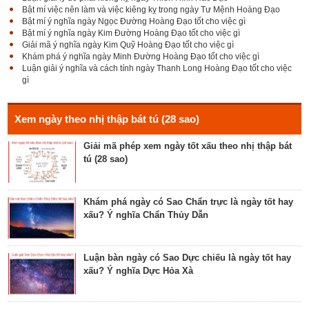
Bật mí việc nên làm và việc kiêng kỵ trong ngày Tư Mệnh Hoàng Đạo
Bật mí ý nghĩa ngày Ngọc Đường Hoàng Đạo tốt cho việc gì
Bật mí ý nghĩa ngày Kim Đường Hoàng Đạo tốt cho việc gì
Giải mã Sao Cang tốt hay xấu – Tính chất và ý
Giải mã ý nghĩa ngày Kim Quỹ Hoàng Đạo tốt cho việc gì
nghĩa Cang Kim long
Khám phá ý nghĩa ngày Minh Đường Hoàng Đạo tốt cho việc gì
Luận giải ý nghĩa và cách tính ngày Thanh Long Hoàng Đạo tốt cho việc
gì
Luận giải Sao Giác tốt hay xấu – Tính chất và ý
nghĩa Giác Mộc Giao
Xem ngày theo nhị thập bát tú (28 sao)
Giải mã phép xem ngày tốt xấu theo nhị thập bát
tú (28 sao)
Tìm hiểu về ngày Phổ hộ (Phả hộ, Hội hộ) tốt cho
hôn nhân, xuất hành, chữa bệnh
Khám phá ngày có Sao Chẩn trực là ngày tốt hay
xấu? Ý nghĩa Chẩn Thủy Dẫn
Tìm hiểu về ngày Phúc Sinh tốt cho tế lễ cầu
phúc, cầu tự, cầu thọ, cầu tài lộc
Luận bàn ngày có Sao Dực chiếu là ngày tốt hay
xấu? Ý nghĩa Dực Hỏa Xà
Luận bàn về ngày Ích Hậu năm 2023 - ngày tốt cho