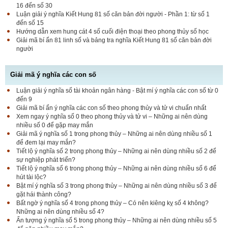
16 đến số 30
Luận giải ý nghĩa Kiết Hung 81 số căn bản đời người - Phần 1: từ số 1
đến số 15
Hướng dẫn xem hung cát 4 số cuối điện thoại theo phong thủy số học
Giải mã bí ẩn 81 linh số và bảng tra nghĩa Kiết Hung 81 số căn bản đời
người
Giải mã ý nghĩa các con số
Luận giải ý nghĩa số tài khoản ngân hàng - Bật mí ý nghĩa các con số từ 0
đến 9
Giải mã bí ẩn ý nghĩa các con số theo phong thủy và tử vi chuẩn nhất
Xem ngay ý nghĩa số 0 theo phong thủy và tử vi – Những ai nên dùng
nhiều số 0 để gặp may mắn
Giải mã ý nghĩa số 1 trong phong thủy – Những ai nên dùng nhiều số 1
để đem lại may mắn?
Tiết lộ ý nghĩa số 2 trong phong thủy – Những ai nên dùng nhiều số 2 để
sự nghiệp phát triển?
Tiết lộ ý nghĩa số 6 trong phong thủy – Những ai nên dùng nhiều số 6 để
hút tài lộc?
Bật mí ý nghĩa số 3 trong phong thủy – Những ai nên dùng nhiều số 3 để
gặt hái thành công?
Bất ngờ ý nghĩa số 4 trong phong thủy – Có nên kiêng kỵ số 4 không?
Những ai nên dùng nhiều số 4?
Ấn tượng ý nghĩa số 5 trong phong thủy – Những ai nên dùng nhiều số 5