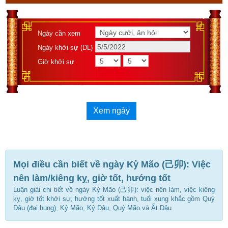
Ngày cần xem
Ngày khởi sự (DL)
Giờ khởi sự
Xem ngày
Mọi điều cần biết về ngày Kỷ Mão (己卯): Việc
nên làm/kiêng kỵ, giờ tốt, hướng tốt
Luận giải chi tiết về ngày Kỷ Mão (己卯): việc nên làm, việc kiêng
kỵ, giờ tốt khởi sự, hướng tốt xuất hành, tuổi xung khắc gồm Quý
Dậu (đại hung), Kỷ Mão, Kỷ Dậu, Quý Mão và Ất Dậu