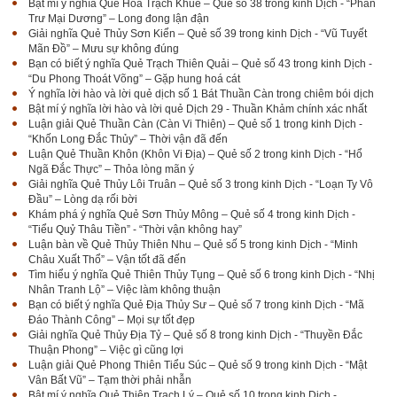
Bật mí ý nghĩa Quẻ Hỏa Trạch Khuê – Quẻ số 38 trong kinh Dịch - “Phán
Trư Mại Dương” – Long đong lận đận
Giải nghĩa Quẻ Thủy Sơn Kiển – Quẻ số 39 trong kinh Dịch - “Vũ Tuyết
Mãn Đồ” – Mưu sự không đúng
Bạn có biết ý nghĩa Quẻ Trạch Thiên Quải – Quẻ số 43 trong kinh Dịch -
“Du Phong Thoát Võng” – Gặp hung hoá cát
Ý nghĩa lời hào và lời quẻ dịch số 1 Bát Thuần Càn trong chiêm bói dịch
Bật mí ý nghĩa lời hào và lời quẻ Dịch 29 - Thuần Khảm chính xác nhất
Luận giải Quẻ Thuần Càn (Càn Vi Thiên) – Quẻ số 1 trong kinh Dịch -
“Khốn Long Đắc Thủy” – Thời vận đã đến
Luận Quẻ Thuần Khôn (Khôn Vi Địa) – Quẻ số 2 trong kinh Dịch - “Hổ
Ngã Đắc Thực” – Thỏa lòng mãn ý
Giải nghĩa Quẻ Thủy Lôi Truân – Quẻ số 3 trong kinh Dịch - “Loạn Ty Vô
Đầu” – Lòng dạ rối bời
Khám phá ý nghĩa Quẻ Sơn Thủy Mông – Quẻ số 4 trong kinh Dịch -
“Tiểu Quỷ Thâu Tiền” - “Thời vận không hay”
Luận bàn về Quẻ Thủy Thiên Nhu – Quẻ số 5 trong kinh Dịch - “Minh
Châu Xuất Thổ” – Vận tốt đã đến
Tìm hiểu ý nghĩa Quẻ Thiên Thủy Tụng – Quẻ số 6 trong kinh Dịch - “Nhị
Nhân Tranh Lộ” – Việc làm không thuận
Bạn có biết ý nghĩa Quẻ Địa Thủy Sư – Quẻ số 7 trong kinh Dịch - “Mã
Đáo Thành Công” – Mọi sự tốt đẹp
Giải nghĩa Quẻ Thủy Địa Tỷ – Quẻ số 8 trong kinh Dịch - “Thuyền Đắc
Thuận Phong” – Việc gì cũng lợi
Luận giải Quẻ Phong Thiên Tiểu Súc – Quẻ số 9 trong kinh Dịch - “Mật
Vân Bất Vũ” – Tạm thời phải nhẫn
Bật mí ý nghĩa Quẻ Thiên Trạch Lý – Quẻ số 10 trong kinh Dịch -