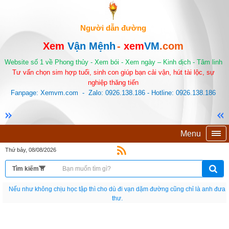
Người dẫn đường
Xem
Vận Mệnh
-
xem
VM
.com
Website số 1 về Phong thủy - Xem bói - Xem ngày – Kinh dịch - Tâm linh
Tư vấn chọn sim hợp tuổi, sinh con giúp bạn cải vận, hút tài lộc, sự
nghiệp thăng tiến
Fanpage: Xemvm.com - Zalo: 0926.138.186 - Hotline: 0926.138.186
Menu
Thứ bảy, 08/08/2026
Nếu như không chịu học tập thì cho dù đi vạn dặm đường cũng chỉ là anh đưa
thư.