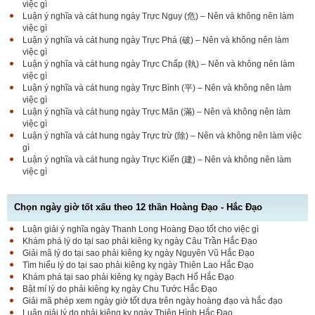
việc gì
Luận ý nghĩa và cát hung ngày Trực Nguy (危) – Nên và không nên làm
việc gì
Luận ý nghĩa và cát hung ngày Trực Phá (破) – Nên và không nên làm
việc gì
Luận ý nghĩa và cát hung ngày Trực Chấp (執) – Nên và không nên làm
việc gì
Luận ý nghĩa và cát hung ngày Trực Bình (平) – Nên và không nên làm
việc gì
Luận ý nghĩa và cát hung ngày Trực Mãn (滿) – Nên và không nên làm
việc gì
Luận ý nghĩa và cát hung ngày Trực trừ (除) – Nên và không nên làm việc
gì
Luận ý nghĩa và cát hung ngày Trực Kiến (建) – Nên và không nên làm
việc gì
Chọn ngày giờ tốt xấu theo 12 thần Hoàng Đạo - Hắc Đạo
Luận giải ý nghĩa ngày Thanh Long Hoàng Đạo tốt cho việc gì
Luận bàn Sao Phòng tốt hay xấu – Tính chất và ý
Khám phá lý do tại sao phải kiêng kỵ ngày Câu Trần Hắc Đạo
nghĩa Phòng Nhật Thố
Giải mã lý do tại sao phải kiêng kỵ ngày Nguyên Vũ Hắc Đạo
Tìm hiểu lý do tại sao phải kiêng kỵ ngày Thiên Lao Hắc Đạo
Khám phá tại sao phải kiêng kỵ ngày Bạch Hổ Hắc Đạo
Bật mí lý do phải kiêng kỵ ngày Chu Tước Hắc Đạo
Bật mí Sao Đê tốt hay xấu – Tính chất và ý nghĩa
Giải mã phép xem ngày giờ tốt dựa trên ngày hoàng đạo và hắc đạo
Đê Thổ Lạc
Luận giải lý do phải kiêng kỵ ngày Thiên Hình Hắc Đạo