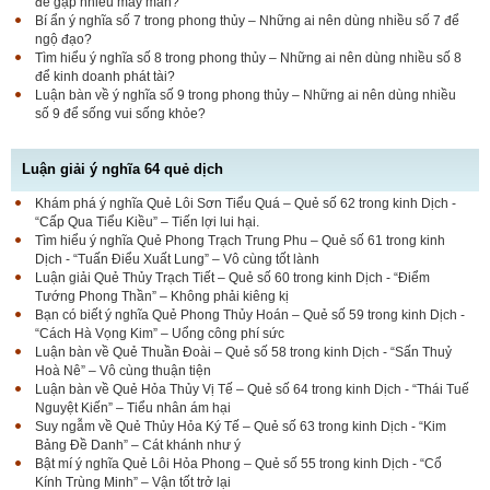
để gặp nhiều may mắn?
Bí ẩn ý nghĩa số 7 trong phong thủy – Những ai nên dùng nhiều số 7 để
ngộ đạo?
Tìm hiểu ý nghĩa số 8 trong phong thủy – Những ai nên dùng nhiều số 8
để kinh doanh phát tài?
Luận bàn về ý nghĩa số 9 trong phong thủy – Những ai nên dùng nhiều
số 9 để sống vui sống khỏe?
Luận giải ý nghĩa 64 quẻ dịch
Khám phá ý nghĩa Quẻ Lôi Sơn Tiểu Quá – Quẻ số 62 trong kinh Dịch -
“Cấp Qua Tiểu Kiều” – Tiến lợi lui hại.
Tìm hiểu ý nghĩa Quẻ Phong Trạch Trung Phu – Quẻ số 61 trong kinh
Dịch - “Tuấn Điểu Xuất Lung” – Vô cùng tốt lành
Luận giải Quẻ Thủy Trạch Tiết – Quẻ số 60 trong kinh Dịch - “Điểm
Tướng Phong Thần” – Không phải kiêng kị
Bạn có biết ý nghĩa Quẻ Phong Thủy Hoán – Quẻ số 59 trong kinh Dịch -
“Cách Hà Vọng Kim” – Uổng công phí sức
Luận bàn về Quẻ Thuần Đoài – Quẻ số 58 trong kinh Dịch - “Sấn Thuỷ
Hoà Nê” – Vô cùng thuận tiện
Luận bàn về Quẻ Hỏa Thủy Vị Tế – Quẻ số 64 trong kinh Dịch - “Thái Tuế
Nguyệt Kiến” – Tiểu nhân ám hại
Suy ngẫm về Quẻ Thủy Hỏa Ký Tế – Quẻ số 63 trong kinh Dịch - “Kim
Bảng Đề Danh” – Cát khánh như ý
Bật mí ý nghĩa Quẻ Lôi Hỏa Phong – Quẻ số 55 trong kinh Dịch - “Cổ
Kính Trùng Minh” – Vận tốt trở lại