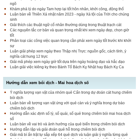
ngõ
Khám phá lý do ngày Tam hợp lại tốt hôn nhân, khởi công, động thổ
Luận bàn về Thiên Xá nhật năm 2023 - ngày Xá tội của Trời cho chúng
sinh
Giải thích các thuật ngữ cổ nhân thường dùng trong thuật trạch cát
Các nguyên tắc cơ bản và quan trọng nhất khi xem ngày đẹp, chọn giờ
tốt
Phân loại các công việc quan trọng cần phải xem ngày tốt trước khi khởi
sự
Luận giải phép xem ngày theo Thập nhị Trực: nguồn gốc, cách tính, ý
nghĩa cát hung 12 trực
Giải mã phép xem ngày giờ tốt dựa trên ngày hoàng đạo và hắc đạo
Luận giải việc kiêng kỵ theo Bành Tổ Bách Kỵ Nhật hay Bách Kỵ Ca
Hướng dẫn xem bói dịch - Mai hoa dịch số
Ý nghĩa tượng vạn vật của nhóm quẻ Cấn trong dự đoán cát hung chiêm
bói dịch
Luận bàn về tượng vạn vật ứng với quẻ càn và ý nghĩa trong dự báo
chiêm bói dịch
Hướng dẫn xác định số lý, số quái, số quẻ trong chiêm bói mai hoa dịch
số
Luận bàn về vai trò và ảnh hưởng của quẻ biến trong chiêm bói dịch
Hướng dẫn lập và giải đoán quẻ hỗ trong chiêm bói dịch
Giải mã bí ấn trật tự sắp xếp 64 quẻ dịch và luận giải ý nghĩa từng quẻ