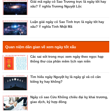
lễ cưới, khởi công, tu tạo nhà cửa
Giải mã ngày có Sao Trương trực là ngày tốt hay
xấu? Ý nghĩa Trương Nguyệt Lộc
Luận bàn về ngày Thánh Tâm năm 2023 - ngày tốt
cho tế lễ, cầu phúc
Luận giải ngày có Sao Tinh trực là ngày tốt hay
xấu? Ý nghĩa Tinh Nhật Mã
Luận bàn về ngày Thiên Mã năm 2023 - ngày tốt
cho xuất hành, giao dịch, cầu tài lộc
Hé lộ ngày có Sao Liễu trực là ngày tốt hay xấu? Ý
Quan niệm dân gian về xem ngày tốt xấu
nghĩa Liễu Thổ Chương
Các sai sót trong mục xem ngày theo ngọc hạp
thông thư của phần mềm lịch vạn niên
Luận bàn ngày có Sao Quỷ chiếu là ngày tốt hay
xấu? Ý nghĩa Quỷ Kim Dương
Tìm hiểu ngày Nguyệt kỵ là ngày gì và có cần
kiêng kỵ hay không?
Bật mí ngày có Sao Tỉnh chiếu là ngày tốt hay
ngày xấu? Ý nghĩa Tỉnh Mộc Hãn
Ngày có sao Cửu Không chiếu đại kỵ khai trương,
giao dịch, ký hợp đồng
Giải mã ngày có Sao Sâm chiếu là ngày tốt hay
ngày xấu? Ý nghĩa Sâm Thủy Viên