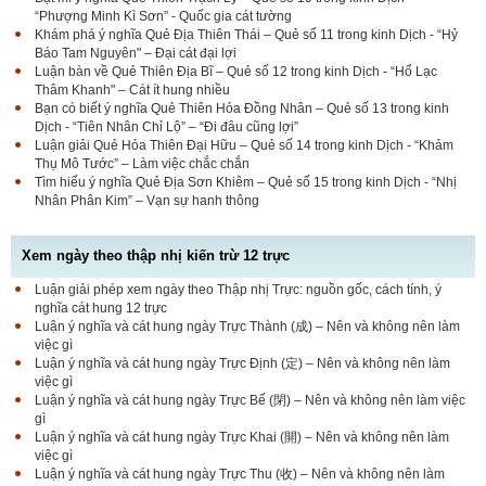
“Phượng Minh Kì Sơn” - Quốc gia cát tường
Khám phá ý nghĩa Quẻ Địa Thiên Thái – Quẻ số 11 trong kinh Dịch - “Hỷ
Báo Tam Nguyên" – Đại cát đại lợi
Luận bàn về Quẻ Thiên Địa Bĩ – Quẻ số 12 trong kinh Dịch - “Hổ Lạc
Thâm Khanh" – Cát ít hung nhiều
Bạn có biết ý nghĩa Quẻ Thiên Hỏa Đồng Nhân – Quẻ số 13 trong kinh
Dịch - “Tiên Nhân Chỉ Lộ” – “Đi đâu cũng lợi”
Luận giải Quẻ Hỏa Thiên Đại Hữu – Quẻ số 14 trong kinh Dịch - “Khảm
Thụ Mô Tước” – Làm việc chắc chắn
Tìm hiểu ý nghĩa Quẻ Địa Sơn Khiêm – Quẻ số 15 trong kinh Dịch - “Nhị
Nhân Phân Kim” – Vạn sự hanh thông
Xem ngày theo thập nhị kiến trừ 12 trực
Luận giải phép xem ngày theo Thập nhị Trực: nguồn gốc, cách tính, ý
nghĩa cát hung 12 trực
Luận ý nghĩa và cát hung ngày Trực Thành (成) – Nên và không nên làm
việc gì
Luận ý nghĩa và cát hung ngày Trực Định (定) – Nên và không nên làm
việc gì
Luận ý nghĩa và cát hung ngày Trực Bế (閉) – Nên và không nên làm việc
gì
Luận ý nghĩa và cát hung ngày Trực Khai (開) – Nên và không nên làm
việc gì
Luận ý nghĩa và cát hung ngày Trực Thu (收) – Nên và không nên làm