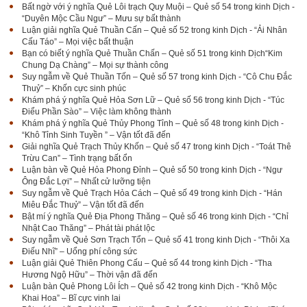
Bất ngờ với ý nghĩa Quẻ Lôi trạch Quy Muội – Quẻ số 54 trong kinh Dịch -
“Duyên Mộc Cầu Ngư” – Mưu sự bất thành
Luận giải nghĩa Quẻ Thuần Cấn – Quẻ số 52 trong kinh Dịch - “Ải Nhân
Cấu Táo” – Mọi việc bất thuận
Bạn có biết ý nghĩa Quẻ Thuần Chấn – Quẻ số 51 trong kinh Dịch“Kim
Chung Dạ Chàng” – Mọi sự thành công
Suy ngẫm về Quẻ Thuần Tốn – Quẻ số 57 trong kinh Dịch - “Cô Chu Đắc
Thuỷ” – Khốn cực sinh phúc
Khám phá ý nghĩa Quẻ Hỏa Sơn Lữ – Quẻ số 56 trong kinh Dịch - “Túc
Điểu Phần Sào” – Việc làm không thành
Khám phá ý nghĩa Quẻ Thủy Phong Tỉnh – Quẻ số 48 trong kinh Dịch -
“Khô Tỉnh Sinh Tuyền ” – Vận tốt đã đến
Giải nghĩa Quẻ Trạch Thủy Khốn – Quẻ số 47 trong kinh Dịch - “Toát Thê
Trừu Can” – Tình trạng bất ổn
Luận bàn về Quẻ Hỏa Phong Đỉnh – Quẻ số 50 trong kinh Dịch - “Ngư
Ông Đắc Lợi” – Nhất cử lưỡng tiện
Suy ngẫm về Quẻ Trạch Hỏa Cách – Quẻ số 49 trong kinh Dịch - “Hán
Miêu Đắc Thuỷ” – Vận tốt đã đến
Bật mí ý nghĩa Quẻ Địa Phong Thăng – Quẻ số 46 trong kinh Dịch - “Chỉ
Nhật Cao Thăng” – Phát tài phát lộc
Suy ngẫm về Quẻ Sơn Trạch Tổn – Quẻ số 41 trong kinh Dịch - “Thôi Xa
Điếu Nhĩ” – Uổng phí công sức
Luận giải Quẻ Thiên Phong Cấu – Quẻ số 44 trong kinh Dịch - “Tha
Hương Ngộ Hữu” – Thời vận đã đến
Luận bàn Quẻ Phong Lôi Ích – Quẻ số 42 trong kinh Dịch - “Khô Mộc
Khai Hoa” – Bĩ cực vinh lai