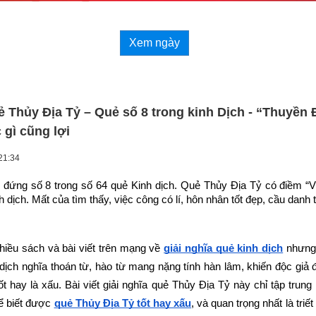
Xem ngày
ẻ Thủy Địa Tỷ – Quẻ số 8 trong kinh Dịch - “Thuyền
 gì cũng lợi
21:34
đứng số 8 trong số 64 quẻ Kinh dịch. Quẻ Thủy Địa Tỷ có điềm “Việc
 dịch. Mất của tìm thấy, việc công có lí, hôn nhân tốt đẹp, cầu danh t
hiều sách và bài viết trên mạng về
giải nghĩa quẻ kinh dịch
 nhưng 
dịch nghĩa thoán từ, hào từ mang nặng tính hàn lâm, khiến độc giả 
tốt hay là xấu. Bài viết giải nghĩa quẻ Thủy Địa Tỷ này chỉ tập trung 
ể biết được
quẻ Thủy Địa Tỷ tốt hay xấu
, và quan trọng nhất là triết