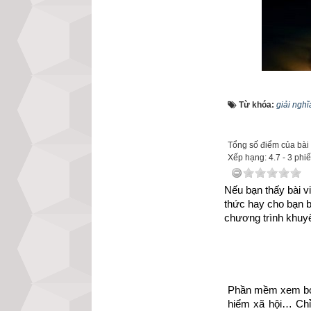
Từ khóa:
giải ngh
Tổng số điểm của bài v
Xếp hạng:
4.7
-
3
phiế
Nếu bạn thấy bài vi
thức hay cho bạn 
chương trình khuyế
Kinh Dịch là một
của ai đó là hiểu 
Phần mềm xem bói 
“Kinh” có t
hiểm xã hội… Chỉ 