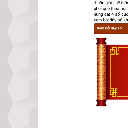
Kinh Phật,
“Luận giải”, hệ th
phối quẻ theo mai 
“Dịch” là b
hung cát 4 số cu
cho đến lúc
xem bói dãy số kh
Xem bói dãy số
Như vậy Kinh Dịch
qua đó giảng về 
làm thế nào để số
Đạo thì tìm thấy
thấy trong đó có 
sách
Kinh Dịch l
nguồn gốc thực s
Xem ngày tốt xấu 