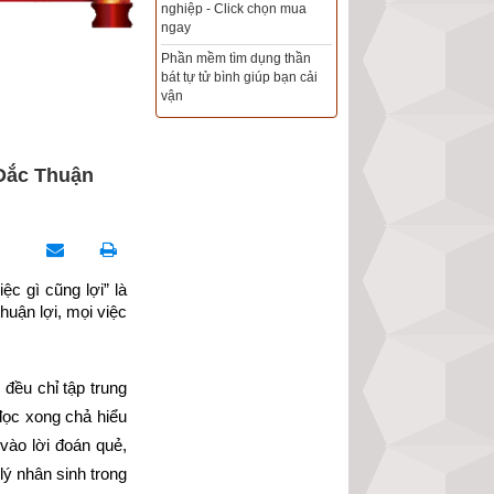
Xem ngày đẹp - chọn ngày
tốt khởi sự theo kinh dịch
chính xác nhất
Tổng Kho Sim Năm sinh 0x -
9x - 8x -7x -6x giá rẻ nhất thị
trường - Click xem ngay
 Đắc Thuận
 gì cũng lợi” là 
huận lợi, mọi việc 
đều chỉ tập trung 
đọc xong chả hiểu 
vào lời đoán quẻ, 
 lý nhân sinh trong 