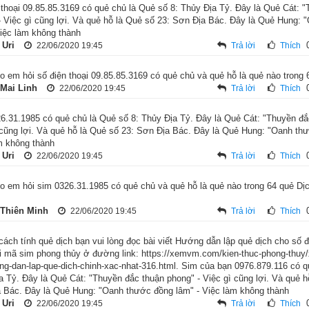
 thoại 09.85.85.3169 có quẻ chủ là Quẻ số 8: Thủy Địa Tỷ. Đây là Quẻ Cát: 
- Việc gì cũng lợi. Và quẻ hỗ là Quẻ số 23: Sơn Địa Bác. Đây là Quẻ Hung:
 Tỷ tốt hay xấu?
Việc làm không thành
 Uri
22/06/2020 19:45
Trả lời
Thích
o em hỏi số điện thoại 09.85.85.3169 có quẻ chủ và quẻ hỗ là quẻ nào trong 
 Mai Linh
22/06/2020 19:45
Trả lời
Thích
6.31.1985 có quẻ chủ là Quẻ số 8: Thủy Địa Tỷ. Đây là Quẻ Cát: "Thuyền đắ
 cũng lợi. Và quẻ hỗ là Quẻ số 23: Sơn Địa Bác. Đây là Quẻ Hung: "Oanh th
m không thành
 Uri
22/06/2020 19:45
Trả lời
Thích
o em hỏi sim 0326.31.1985 có quẻ chủ và quẻ hỗ là quẻ nào trong 64 quẻ D
 Thiên Minh
22/06/2020 19:45
Trả lời
Thích
 cách tính quẻ dịch bạn vui lòng đọc bài viết Hướng dẫn lập quẻ dịch cho số 
i mã sim phong thủy ở đường link: https://xemvm.com/kien-thuc-phong-thuy
ng-dan-lap-que-dich-chinh-xac-nhat-316.html. Sim của bạn 0976.879.116 có q
a Tỷ. Đây là Quẻ Cát: "Thuyền đắc thuận phong" - Việc gì cũng lợi. Và quẻ h
 Bác. Đây là Quẻ Hung: "Oanh thước đồng lâm" - Việc làm không thành
 Uri
22/06/2020 19:45
Trả lời
Thích