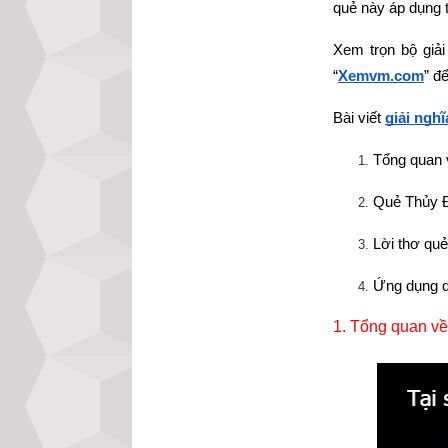
quẻ này áp dụng t
Xem trọn bộ giải
“
Xemvm.com
” đ
Bài viết
giải ngh
Tổng quan 
Quẻ Thủy Đ
Lời thơ qu
Ứng dụng q
1. 
Tổng quan về