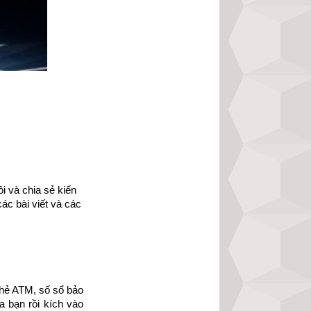
 và chia sẻ kiến 
ác bài viết và các 
án biết vận mệnh 
hẻ ATM, số sổ bảo 
con người. Ví dụ: 
 bạn rồi kích vào 