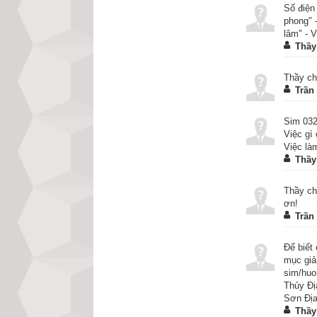
Số điện
phong" 
2. Quẻ Thủy Địa
lâm" - 
Thầy
Thầy ch
Trần
Sim 032
Việc gì
Việc là
Thầy
Thầy ch
ơn!
Trần
Để biết
mục giả
sim/huo
Thủy Đị
Sơn Địa
Thầy