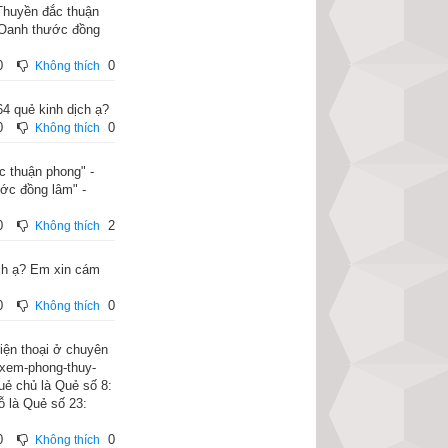
"Thuyền đắc thuận
 "Oanh thước đồng
0
0
Không thích
64 quẻ kinh dịch ạ?
0
0
Không thích
c thuận phong" -
ước đồng lâm" -
0
2
Không thích
ịch ạ? Em xin cám
0
0
Không thích
điện thoại ở chuyên
/xem-phong-thuy-
uẻ chủ là Quẻ số 8:
ỗ là Quẻ số 23:
0
0
Không thích