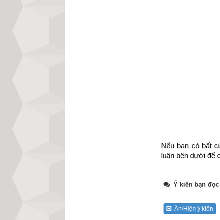
Nếu bạn có bất cứ
Tổng quan về quẻ
luận bên dưới để c
cung Khôn (
Thuầ
Quải
,
Thủy Thiê
phương Tây Nam, n
Ý kiến bạn đọc
của Hành Thổ bả
Thân. Độc giả tìm
Ẩn/Hiện ý kiến
bói dịch
”.