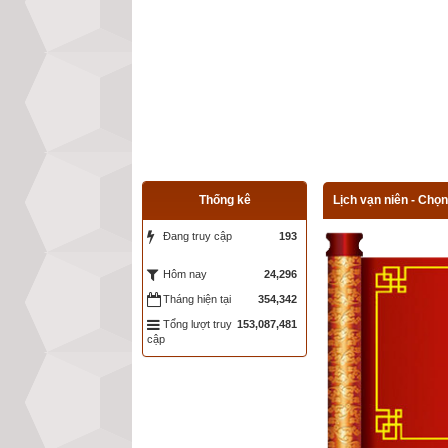
Thống kê
Lịch vạn niên - Chọn
Đang truy cập
193
24,296
Hôm nay
Tháng hiện tại
354,342
Tổng lượt truy
153,087,481
cập