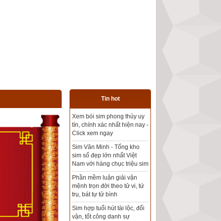
Tin hot
Tổng kho sim phong thủy -
Sim hợp tuổi - Sim hợp
mệnh giá rẻ nhất thị trường
Xem bói sim phong thủy
theo khoa học tử vi, tứ trụ
chính xác nhất
Mua sim Thần tài, Thần tài
theo bạn! Giao sim miễn phí