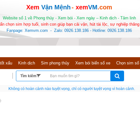
Xem
Vận Mệnh
-
xem
VM
.com
Website số 1 về Phong thủy - Xem bói - Xem ngày – Kinh dịch - Tâm linh
ấn chọn sim hợp tuổi, sinh con giúp bạn cải vận, hút tài lộc, sự nghiệp thăng 
Fanpage: Xemvm.com - Zalo: 0926.138.186 - Hotline: 0926.138.186
tốt xấu
Kinh dịch
Sim phong thủy
Xem bói biển số xe
Chọn sim số
Nếu như không chịu học tập thì cho dù đi vạn dặm đường cũng chỉ là anh đưa thư