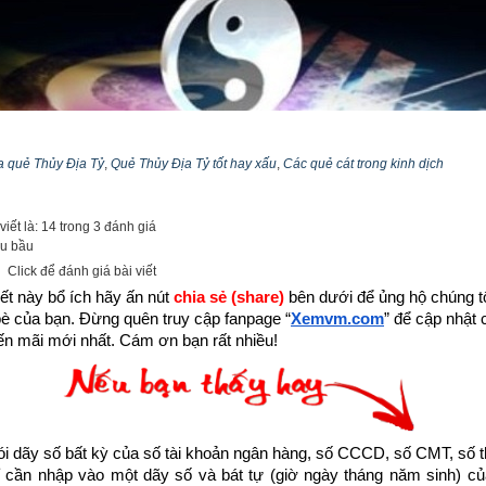
ĩa quẻ Thủy Địa Tỷ
,
Quẻ Thủy Địa Tỷ tốt hay xấu
,
Các quẻ cát trong kinh dịch
iết là: 14 trong 3 đánh giá
u bầu
Click để đánh giá bài viết
ết này bổ ích hãy ấn nút 
chia sẻ (share) 
bên dưới để ủng hộ chúng tôi
bè của bạn. Đừng quên truy cập fanpage
“
Xemvm.com
” để cập nhật c
n mãi mới nhất. Cám ơn bạn rất nhiều!
Kinh dịch là gì? Nguồn gốc kinh dịch
 bộ thiên cổ kì thư. Đa số cho rằng Kinh Dịch chỉ để xem bói hay đo
biết rất sơ khai và nông cạn. Vậy
Kinh Dịch là gì
?
dãy số bất kỳ của số tài khoản ngân hàng, số CCCD, số CMT, số t
hể hiểu là lời dạy bảo của Thần Phật, Thánh nhân, để điểm hóa cho 
cần nhập vào một dãy số và bát tự (giờ ngày tháng năm sinh) của