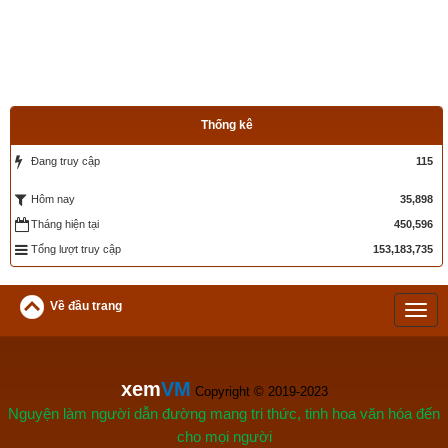
Thống kê
Đang truy cập
115
35,898
Hôm nay
Tháng hiện tại
450,596
Tổng lượt truy cập
153,183,735
Về đầu trang
xem
VM
 Copyright © 2019-2023