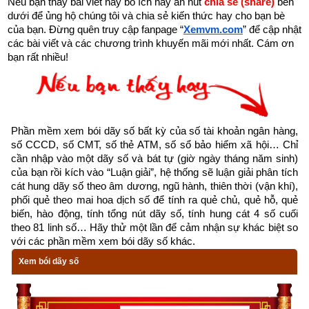
Nếu bạn thấy bài viết này bổ ích hãy ấn nút 
chia sẻ (share) 
bên 
dưới để ủng hộ chúng tôi và chia sẻ kiến thức hay cho bạn bè 
của bạn. Đừng quên truy cập fanpage
“
Xemvm.com
” để cập nhật 
các bài viết và các chương trình khuyến mãi mới nhất. Cám ơn 
bạn rất nhiều!
Tìm hiểu sao Đẩu là sao tốt hay sao xấu
Các nhà làm lịch xưa đã quan sát 28 chòm sao sáng nhất trên 
Phần mềm xem bói dãy số bất kỳ của số tài khoản ngân hàng, 
bầu trời để nghiên cứu sự dịch chuyển của chúng theo các 
số CCCD, số CMT, số thẻ ATM, số sổ bảo hiểm xã hội… Chỉ 
cần nhập vào một dãy số và bát tự (giờ ngày tháng năm sinh) 
tháng, các mùa trong năm gọi là “
nhị thập bát tú
”. 28 ngôi sao 
của bạn rồi kích vào “Luận giải”, hệ thống sẽ luận giải phân tích 
đó ở kề đường Hoàng Đạo Xích Đạo, đó là những ngôi sao 
cát hung dãy số theo âm dương, ngũ hành, thiên thời (vận khí), 
chính, mỗi ngôi sao kéo theo một chùm sao khác theo quỹ 
phối quẻ theo mai hoa dịch số để tính ra quẻ chủ, quẻ hỗ, quẻ 
biến, hào động, tính tổng nút dãy số, tính hung cát 4 số cuối 
đạo của nó. Cổ nhân đã ghép 28 chòm sao quan sát được 
theo 81 linh số… Hãy thử một lần để cảm nhận sự khác biệt so 
trên bầu trời thành 4 chòm sao lớn (mỗi chòm gồm 7 chòm 
với các phần mềm xem bói dãy số khác.
nhỏ) đại diện cho 4 phương theo hình thù và trí tưởng tượng 
Xem bói dãy số
của người xưa gọi là tứ tượng hay tứ thánh thú, tứ linh. Mỗi 
thánh thú cai quản một phương và tượng trưng cho một 
nguyên tố và một mùa.