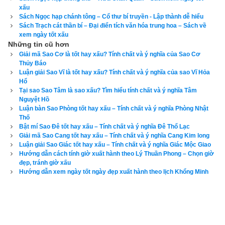
xấu
Yểu Tinh
,
Ngày Hoặc Tinh
,
Ngày Hòa Đao
,
Ngày Sát Cống
,
Sách Ngọc hạp chánh tông – Cổ thư bí truyền - Lập thành dễ hiểu
Ngày Trực Tinh
,
Ngày Quẻ Mộc
,
Ngày Giác Kỷ
,
Ngày Nhân 
Sách Trạch cát thần bí – Đại điển tích văn hóa trung hoa – Sách về
xem ngày tốt xấu
Chuyên
,
Ngày Lập Tảo
Những tin cũ hơn
Giải mã Sao Cơ là tốt hay xấu? Tính chất và ý nghĩa của Sao Cơ
Xem ngày tốt xấu theo kinh dịch dựa trên lập quẻ mai hoa dịch 
Thủy Báo
số
Luận giải Sao Vĩ là tốt hay xấu? Tính chất và ý nghĩa của sao Vĩ Hỏa
Hổ
Tại sao Sao Tâm là sao xấu? Tìm hiểu tính chất và ý nghĩa Tâm
Lịch vạn niên của xemvm.com là phần mềm
lịch vạn niên
 duy 
Nguyệt Hồ
nhất hiện nay đưa ra đầy đủ kết quả và luận giải về tất cả các 
Luận bàn Sao Phòng tốt hay xấu – Tính chất và ý nghĩa Phòng Nhật
Thố
phương pháp xem ngày bên trên…nên vinh dự được độc giả 
Bật mí Sao Đê tốt hay xấu – Tính chất và ý nghĩa Đê Thổ Lạc
bình chọn là phần mềm lịch vạn niên số 1 hiện nay. Phiên bản
Giải mã Sao Cang tốt hay xấu – Tính chất và ý nghĩa Cang Kim long
lịch vạn niên 2023
 hoàn toàn mới của chúng tôi không những 
Luận giải Sao Giác tốt hay xấu – Tính chất và ý nghĩa Giác Mộc Giao
Hướng dẫn cách tính giờ xuất hành theo Lý Thuần Phong – Chọn giờ
giao diện đẹp, dễ sử dụng mà còn luận giải chính xác và chi 
đẹp, tránh giờ xấu
tiết từng mục giúp độc giả dễ dàng lựa chọn được ngày tốt, 
Hướng dẫn xem ngày tốt ngày đẹp xuất hành theo lịch Khổng Minh
giờ đẹp để khởi sự công việc. Hãy thử một lần để cảm nhận 
sự khác biệt so với các phần mềm lịch vạn sự khác.