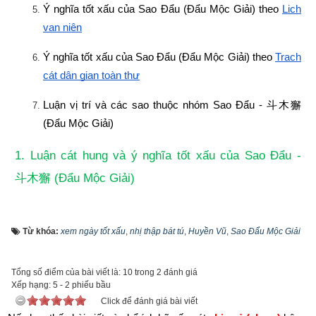
Ý nghĩa tốt xấu của Sao Đẩu (Đẩu Mộc Giải) theo
Lịch 
vạn niên
Ý nghĩa tốt xấu của Sao Đẩu (Đẩu Mộc Giải) theo
Trạch 
cát dân gian toàn thư
Luận vị trí và các sao thuộc nhóm Sao Đẩu - 
斗木獬
(Đẩu Mộc Giải)
1. Luận cát hung và ý nghĩa tốt xấu của Sao Đẩu - 
 (Đẩu Mộc Giải)
斗木獬
Từ khóa:
xem ngày tốt xấu
,
nhị thập bát tú
,
Huyền Vũ
,
Sao Đẩu Mộc Giải
Tổng số điểm của bài viết là: 10 trong 2 đánh giá
Xếp hạng:
5
-
2
phiếu bầu
Click để đánh giá bài viết