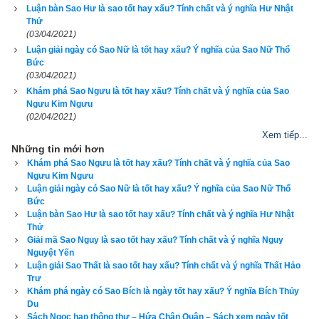
Luận bàn Sao Hư là sao tốt hay xấu? Tính chất và ý nghĩa Hư Nhật
Thử
Xem ngày theo sinh khắc ngũ hành can chi:
ngày Bảo nhật
,
(03/04/2021)
ngày Thoa nhật
,
ngày Phạt nhật
,
ngày Chế nhật
,
ngày Ngũ ly 
Luận giải ngày có Sao Nữ là tốt hay xấu? Ý nghĩa của Sao Nữ Thổ
nhật
.
Bức
(03/04/2021)
Khám phá Sao Ngưu là tốt hay xấu? Tính chất và ý nghĩa của Sao
Tránh ngày xung khắc với tuổi người chủ sự
Ngưu Kim Ngưu
(02/04/2021)
Phép xem ngày tốt xấu theo lục diệu qua 6 đốt ngón tay
:
Ngày 
Xem tiếp...
Đại An
,
ngày Lưu Liên
,
ngày Tốc Hỷ
,
ngày Xích Khẩu
,
ngày 
Những tin mới hơn
Tiểu Cát
,
ngày Không Vong
Khám phá Sao Ngưu là tốt hay xấu? Tính chất và ý nghĩa của Sao
Ngưu Kim Ngưu
Luận giải ngày có Sao Nữ là tốt hay xấu? Ý nghĩa của Sao Nữ Thổ
Xem ngày theo Thập Nhị Trực (12 trực):
Trực Kiến
;
Trực Trừ
;
Bức
Trực Mãn
;
Trực Bình
;
Trực Định
;
Trực Chấp
;
Trực Phá
;
Trực 
Luận bàn Sao Hư là sao tốt hay xấu? Tính chất và ý nghĩa Hư Nhật
Nguy
;
Trực Thành
;
Trực Thu
;
Trực Khai
;
Trực Bế
Thử
Giải mã Sao Nguy là sao tốt hay xấu? Tính chất và ý nghĩa Nguy
Nguyệt Yến
Xem ngày xuất hành theo lịch Khổng Minh
Luận giải Sao Thất là sao tốt hay xấu? Tính chất và ý nghĩa Thất Hảo
Trư
Xem ngày theo Thông thư
, ngọc hạp chánh tông
Khám phá ngày có Sao Bích là ngày tốt hay xấu? Ý nghĩa Bích Thủy
Du
Phép xem ngày tốt xấu theo Kinh Kim Phù (Cửu Tinh)
:
Ngày 
Sách Ngọc hạp thông thư – Hứa Chân Quân – Sách xem ngày tốt