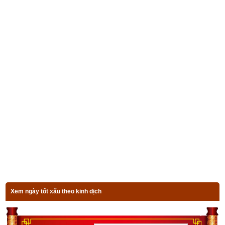
4. Ý nghĩa của ngày Tiểu Cát theo
sách
Trạch cát thần 
bí
Tiểu cát nhất tốt lành, trên đường dễ luận bàn
Ân nhân về báo hỉ, vật mất ở hướng Khôn.
Người đi sắp về đến, quan hệ tốt đẹp hơn.
Việc gì cũng hòa hợp, ốm đau xin trời thương.
5. Ý nghĩa của ngày Tiểu Cát theo
sách
Trạch cát dân 
gian toàn thư
Tiểu cát tối cát xướng, lộ thượng hảo thương lượng
Am nhân lai báo hỷ, thất vật tại khôn phương
Xem ngày tốt xấu theo kinh dịch
Hành nhân lập tiện chí, giao quan thậm thị cường