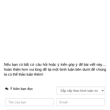
2. Hướng dẫn tính ngày Tiểu Cát – Ngày tốt trong Lục 
diệu
Nếu bạn có bất cứ câu hỏi hoặc ý kiến góp ý để bài viết này… 
hoàn thiện hơn vui lòng
 để lại một bình luận bên dưới để chúng 
Theo phép xem ngày lục diệu thì ngày đầu các tháng là đại 
ta có thể thảo luận thêm!
diện cho tháng đó. Vì vậy ngày đầu các tháng “Dương” đều là 
ngày tốt còn ngày đầu các tháng “Âm” là ngày xấu. Mức độ 
Ý kiến bạn đọc
tốt xấu được chia làm 3 mức: tốt nhất (Đại An), rất tốt (Tiểu 
Cát), khá tốt (Tốc Hỷ) và xấu nhất (Lưu Liên nhiều website gọi 
nhầm thành Lưu Niên), rất xấu (Không Vong), khá xấu (Xích 