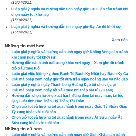
thành Lưu Niên
(16/04/2021)
Luận giải ý nghĩa và hướng dẫn tính ngày giờ Lưu Liên cần tránh khi
chọn ngày tốt khởi sự
3 – Tốc Hỷ (có sách gọi là Túc Hỷ hay Tiên Thắng)
(15/04/2021)
Luận giải ý nghĩa và hướng dẫn tính ngày giờ Đại An để khởi sự
4 – Xích Khẩu
(15/04/2021)
Xem tiếp...
5 – Tiểu Cát (có sách gọi là Tiên Phụ)
Những tin mới hơn
Luận giải ý nghĩa và hướng dẫn tính ngày giờ Không Vong cần tránh
6 – Không Vong (có sách gọi là Phật Diệt)
khi chọn ngày tốt khởi sự
Hướng dẫn cách tính tuổi xung khắc với ngày – Xem giờ tốt tránh
Tôi ví dụ: Ngày 20/04/2023 dương lịch tức ngày mùng 
giờ xấu theo tuổi
1/3/2023 là ngày Tiểu Cát, ngày 2/3 sẽ là Không Vong, ngày 
Luận giải việc kiêng kỵ theo Bành Tổ Bách Kỵ Nhật hay Bách Kỵ Ca
3/3 sẽ là Đại An, ngày 4/3 sẽ là Lưu Liên, ngày 5/3 sẽ là Tốc 
Giải mã phép xem ngày giờ tốt dựa trên ngày hoàng đạo và hắc đạo
Luận giải ý nghĩa ngày Thanh Long Hoàng Đạo tốt cho việc gì
Hỷ, ngày 6/3 sẽ là Xích Khẩu, còn ngày 7/3 sẽ quay lại Tiểu 
Giải mã phép xem ngày tốt xấu theo nhị thập bát tú (28 sao)
Cát. Các ngày tiếp theo tính tương tự
.
Hướng dẫn chọn hướng xuất hành đúng đem lại may mắn, tài lộc -
Quy Luật tính Hạc Thần, Hỷ Thần, Tài Thần
Chọn giờ tốt và hướng tốt xuất hành trong ngày Giáp Tý, Ngày Giáp
Tý xung khắc với tuổi nào
Chọn giờ tốt và hướng tốt xuất hành trong ngày Ất Sửu, ngày Ất
Sửu xung khắc với tuổi nào
Những tin cũ hơn
Luận giải ý nghĩa và hướng dẫn tính ngày giờ Xích Khẩu cần tránh