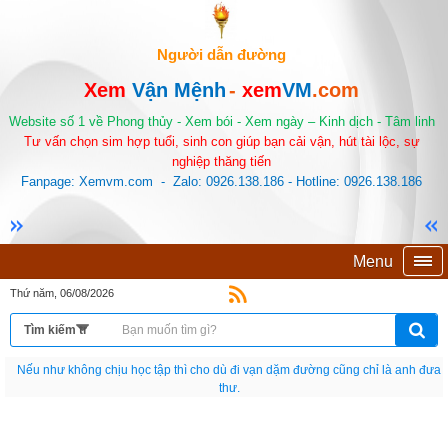
Người dẫn đường
Xem
Vận Mệnh
-
xem
VM
.com
Website số 1 về Phong thủy - Xem bói - Xem ngày – Kinh dịch - Tâm linh
Tư vấn chọn sim hợp tuổi, sinh con giúp bạn cải vận, hút tài lộc, sự
nghiệp thăng tiến
Fanpage: Xemvm.com - Zalo: 0926.138.186 - Hotline: 0926.138.186
Menu
Thứ năm, 06/08/2026
Bạn sinh ra là một nguyên bản. Đừng chết đi như một bản sao.