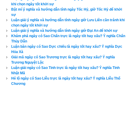
khi chọn ngày tốt khởi sự
Bật mí ý nghĩa và hướng dẫn tính ngày Tốc Hỷ, giờ Tốc Hỷ để khởi
sự
Luận giải ý nghĩa và hướng dẫn tính ngày giờ Lưu Liên cần tránh khi
chọn ngày tốt khởi sự
Luận giải ý nghĩa và hướng dẫn tính ngày giờ Đại An để khởi sự
Khám phá ngày có Sao Chẩn trực là ngày tốt hay xấu? Ý nghĩa Chẩn
Thủy Dẫn
Luận bàn ngày có Sao Dực chiếu là ngày tốt hay xấu? Ý nghĩa Dực
Hỏa Xà
Giải mã ngày có Sao Trương trực là ngày tốt hay xấu? Ý nghĩa
Bật mí ý nghĩa ngày giờ Tiểu Cát
Trương Nguyệt Lộc
Luận giải ngày có Sao Tinh trực là ngày tốt hay xấu? Ý nghĩa Tinh
3. Ý nghĩa của ngày Tiểu Cát theo
sách
Thông thư
Nhật Mã
Hé lộ ngày có Sao Liễu trực là ngày tốt hay xấu? Ý nghĩa Liễu Thổ
Tiểu Cát gặp hội thanh long
Chương
Cầu tài cầu lộc ở trong quẻ này
Cầu tài toại ý vui vầy
Bình an vô sự gặp thầy, gặp quen