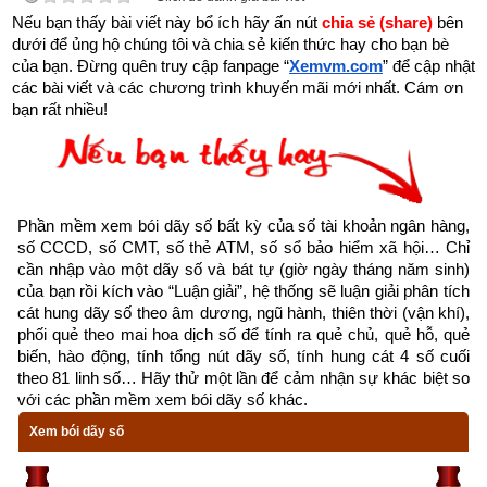
thường được dùng trong phép tính “Độn lục giáp”, “Độn lục 
Nếu bạn thấy bài viết này bổ ích hãy ấn nút 
chia sẻ (share) 
bên 
nhâm” hay lục hư, lục nhâm tiểu độn…Phép lục diệu còn 
dưới để ủng hộ chúng tôi và chia sẻ kiến thức hay cho bạn bè 
được gọi là “Tiểu lục nhâm” là một phương pháp tính nhanh 
của bạn. Đừng quên truy cập fanpage
“
Xemvm.com
” để cập nhật 
các bài viết và các chương trình khuyến mãi mới nhất. Cám ơn 
các ngày tốt xấu dựa theo quan niệm như sau: Mỗi năm có 12 
bạn rất nhiều!
tháng: 6 tháng lẻ thuộc Dương và 6 tháng chẵn thuộc Âm. Một 
vài nhà thuật số cho rằng “Dương” là đại diện cho những gì là 
tích cực, là thuận lợi, là may mắn; còn “Âm” là đại diện cho 
phần tiêu cực, khó khăn, điều không may. Thuyết này trái 
Phần mềm xem bói dãy số bất kỳ của số tài khoản ngân hàng, 
ngược với quan niệm của thuyết “ái ngẫu – tăng cơ” (có nghĩa 
số CCCD, số CMT, số thẻ ATM, số sổ bảo hiểm xã hội… Chỉ 
là yêu số chẵn – ghét số lẻ) vì cho rằng số chẵn là số có đôi 
cần nhập vào một dãy số và bát tự (giờ ngày tháng năm sinh) 
(số tốt) còn số lẻ là số đơn độc (số xấu).
của bạn rồi kích vào “Luận giải”, hệ thống sẽ luận giải phân tích 
cát hung dãy số theo âm dương, ngũ hành, thiên thời (vận khí), 
phối quẻ theo mai hoa dịch số để tính ra quẻ chủ, quẻ hỗ, quẻ 
Lục diệu ban đầu và Lục diệu lưu hành về sau có hơi khác 
biến, hào động, tính tổng nút dãy số, tính hung cát 4 số cuối 
nhau. Theo "Sự lâm quảng ký Lục diệu có tên là: Đại an, Lưu 
theo 81 linh số… Hãy thử một lần để cảm nhận sự khác biệt so 
Liên, Tốc hỷ, Xích khẩu, Tiểu cát, Không vong. Còn "Đại ly 
với các phần mềm xem bói dãy số khác.
thư” thì lại ghi là: Thái an, Lưu Liên, Tắt cát, Xích khẩu, Chu 
Xem bói dãy số
cát, Hư vong.