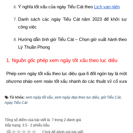
Ý nghĩa tốt xấu của ngày Tiểu Cát theo
Lịch vạn niên
Danh sách các ngày Tiểu Cát năm 2023 để khởi sự 
công việc
Hướng dẫn tính giờ Tiểu Cát – Chọn giờ xuất hành theo 
Lý Thuần Phong
1. Nguồn gốc phép xem ngày tốt xấu theo lục diệu
Phép xem ngày tốt xấu theo lục diệu qua 6 đốt ngón tay là một 
phương pháp xem ngày tốt xấu nhanh do các thuật sỹ cổ xưa 
tạo ra. Vậy phép xem ngày lục diệu là gì? “Lục” là 6 còn “diệu” 
là tinh diệu thì ý chỉ các tinh quang, tinh tú (chòm sao) trong 
Từ khóa:
xem ngày tốt xấu
,
xem ngày đẹp theo lục diệu
,
giờ Tiểu Cát
,
ngày Tiểu Cát
quỹ đạo của trời đất. Phương pháp này dựa trên số 6 là số 
đầu của dãy số thành (6 – 7 – 8 – 9 – 10) trong Hà Đồ. Số 6 
cũng là số của 6 con Giáp trong vòng giáp tý 60 năm (Giáp Tý 
Tổng số điểm của bài viết là: 7 trong 2 đánh giá
Xếp hạng:
3.5
-
2
phiếu bầu
– Giáp Tuất – Giáp Thân – Giáp Ngọ – Giáp Thìn – Giáp Dần) 
Click để đánh giá bài viết