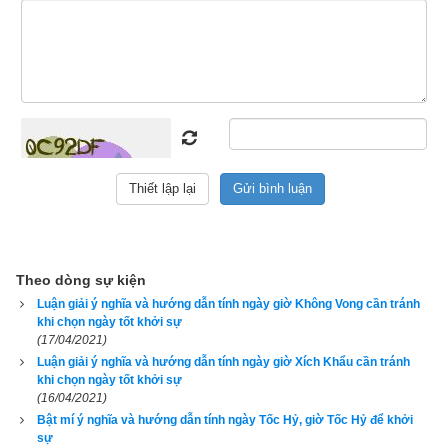
Khẩu).
Ta xác định được “ngày sóc” (mùng 1) của mỗi tháng là ngày 
gì trong lục diệu theo bảng dưới đây:
Stt
Tháng âm lịch
Ngày mùng 1 (ngày sóc)
1
Tháng 1, tháng 7
Tốc Hỷ
2
Tháng 2, tháng 8
Lưu Liên
3
Tháng 3, tháng 9
Tiểu Cát
4
Tháng 4, tháng 10
Không Vong
5
Tháng 5, tháng 11
Đại An
6
Tháng 6, tháng 12
Xích Khẩu
Theo dòng sự kiện
Luận giải ý nghĩa và hướng dẫn tính ngày giờ Không Vong cần tránh
Sau khi biết được ngày mùng 1 thì ta tính được ngày tiếp theo 
khi chọn ngày tốt khởi sự
(17/04/2021)
dựa trên trật tự 6 ngày theo như sau:
Luận giải ý nghĩa và hướng dẫn tính ngày giờ Xích Khẩu cần tránh
khi chọn ngày tốt khởi sự
1 – Đại An
(16/04/2021)
Bật mí ý nghĩa và hướng dẫn tính ngày Tốc Hỷ, giờ Tốc Hỷ để khởi
2 – Lưu Liên (có sách gọi là Hữu Dẫn) có website viết nhầm 
sự