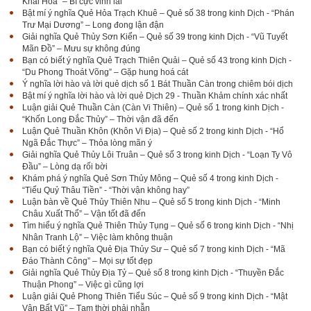
Khai Hoa” – Bĩ cực vinh lai
Bật mí ý nghĩa Quẻ Hỏa Trạch Khuê – Quẻ số 38 trong kinh Dịch - “Phán
Trư Mại Dương” – Long đong lận đận
Giải nghĩa Quẻ Thủy Sơn Kiển – Quẻ số 39 trong kinh Dịch - “Vũ Tuyết
Mãn Đồ” – Mưu sự không đúng
Bạn có biết ý nghĩa Quẻ Trạch Thiên Quải – Quẻ số 43 trong kinh Dịch -
“Du Phong Thoát Võng” – Gặp hung hoá cát
Ý nghĩa lời hào và lời quẻ dịch số 1 Bát Thuần Càn trong chiêm bói dịch
Bật mí ý nghĩa lời hào và lời quẻ Dịch 29 - Thuần Khảm chính xác nhất
Luận giải Quẻ Thuần Càn (Càn Vi Thiên) – Quẻ số 1 trong kinh Dịch -
“Khốn Long Đắc Thủy” – Thời vận đã đến
Luận Quẻ Thuần Khôn (Khôn Vi Địa) – Quẻ số 2 trong kinh Dịch - “Hổ
Ngã Đắc Thực” – Thỏa lòng mãn ý
Giải nghĩa Quẻ Thủy Lôi Truân – Quẻ số 3 trong kinh Dịch - “Loạn Ty Vô
Đầu” – Lòng dạ rối bời
Khám phá ý nghĩa Quẻ Sơn Thủy Mông – Quẻ số 4 trong kinh Dịch -
“Tiểu Quỷ Thâu Tiền” - “Thời vận không hay”
Luận bàn về Quẻ Thủy Thiên Nhu – Quẻ số 5 trong kinh Dịch - “Minh
Châu Xuất Thổ” – Vận tốt đã đến
Tìm hiểu ý nghĩa Quẻ Thiên Thủy Tụng – Quẻ số 6 trong kinh Dịch - “Nhị
Nhân Tranh Lộ” – Việc làm không thuận
Bạn có biết ý nghĩa Quẻ Địa Thủy Sư – Quẻ số 7 trong kinh Dịch - “Mã
Đáo Thành Công” – Mọi sự tốt đẹp
Giải nghĩa Quẻ Thủy Địa Tỷ – Quẻ số 8 trong kinh Dịch - “Thuyền Đắc
Thuận Phong” – Việc gì cũng lợi
Luận giải Quẻ Phong Thiên Tiểu Súc – Quẻ số 9 trong kinh Dịch - “Mật
Vân Bất Vũ” – Tạm thời phải nhẫn