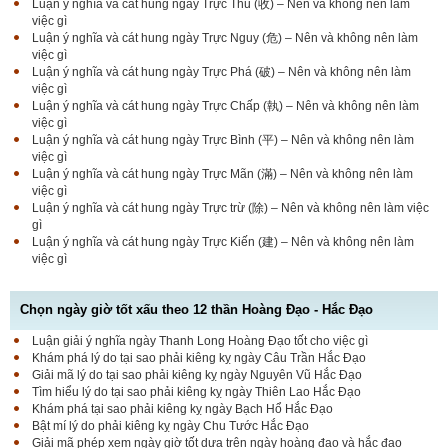
Luận ý nghĩa và cát hung ngày Trực Thu (收) – Nên và không nên làm
việc gì
Luận ý nghĩa và cát hung ngày Trực Nguy (危) – Nên và không nên làm
việc gì
Luận ý nghĩa và cát hung ngày Trực Phá (破) – Nên và không nên làm
việc gì
Luận ý nghĩa và cát hung ngày Trực Chấp (執) – Nên và không nên làm
việc gì
Luận ý nghĩa và cát hung ngày Trực Bình (平) – Nên và không nên làm
việc gì
Luận ý nghĩa và cát hung ngày Trực Mãn (滿) – Nên và không nên làm
việc gì
Luận ý nghĩa và cát hung ngày Trực trừ (除) – Nên và không nên làm việc
gì
Luận ý nghĩa và cát hung ngày Trực Kiến (建) – Nên và không nên làm
việc gì
Chọn ngày giờ tốt xấu theo 12 thần Hoàng Đạo - Hắc Đạo
Luận giải ý nghĩa ngày Thanh Long Hoàng Đạo tốt cho việc gì
Luận bàn Sao Phòng tốt hay xấu – Tính chất và ý
Khám phá lý do tại sao phải kiêng kỵ ngày Câu Trần Hắc Đạo
nghĩa Phòng Nhật Thố
Giải mã lý do tại sao phải kiêng kỵ ngày Nguyên Vũ Hắc Đạo
Tìm hiểu lý do tại sao phải kiêng kỵ ngày Thiên Lao Hắc Đạo
Khám phá tại sao phải kiêng kỵ ngày Bạch Hổ Hắc Đạo
Bật mí lý do phải kiêng kỵ ngày Chu Tước Hắc Đạo
Bật mí Sao Đê tốt hay xấu – Tính chất và ý nghĩa
Giải mã phép xem ngày giờ tốt dựa trên ngày hoàng đạo và hắc đạo