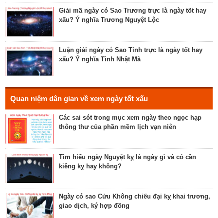
lễ cưới, khởi công, tu tạo nhà cửa
Giải mã ngày có Sao Trương trực là ngày tốt hay
xấu? Ý nghĩa Trương Nguyệt Lộc
Luận bàn về ngày Thánh Tâm năm 2023 - ngày tốt
cho tế lễ, cầu phúc
Luận giải ngày có Sao Tinh trực là ngày tốt hay
xấu? Ý nghĩa Tinh Nhật Mã
Luận bàn về ngày Thiên Mã năm 2023 - ngày tốt
cho xuất hành, giao dịch, cầu tài lộc
Hé lộ ngày có Sao Liễu trực là ngày tốt hay xấu? Ý
Quan niệm dân gian về xem ngày tốt xấu
nghĩa Liễu Thổ Chương
Các sai sót trong mục xem ngày theo ngọc hạp
thông thư của phần mềm lịch vạn niên
Luận bàn ngày có Sao Quỷ chiếu là ngày tốt hay
xấu? Ý nghĩa Quỷ Kim Dương
Tìm hiểu ngày Nguyệt kỵ là ngày gì và có cần
kiêng kỵ hay không?
Bật mí ngày có Sao Tỉnh chiếu là ngày tốt hay
ngày xấu? Ý nghĩa Tỉnh Mộc Hãn
Ngày có sao Cửu Không chiếu đại kỵ khai trương,
giao dịch, ký hợp đồng
Giải mã ngày có Sao Sâm chiếu là ngày tốt hay
ngày xấu? Ý nghĩa Sâm Thủy Viên