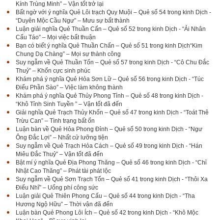
Kính Trùng Minh” – Vận tốt trở lại
Bất ngờ với ý nghĩa Quẻ Lôi trạch Quy Muội – Quẻ số 54 trong kinh Dịch -
“Duyên Mộc Cầu Ngư” – Mưu sự bất thành
Luận giải nghĩa Quẻ Thuần Cấn – Quẻ số 52 trong kinh Dịch - “Ải Nhân
Cấu Táo” – Mọi việc bất thuận
Bạn có biết ý nghĩa Quẻ Thuần Chấn – Quẻ số 51 trong kinh Dịch“Kim
Chung Dạ Chàng” – Mọi sự thành công
Suy ngẫm về Quẻ Thuần Tốn – Quẻ số 57 trong kinh Dịch - “Cô Chu Đắc
Thuỷ” – Khốn cực sinh phúc
Khám phá ý nghĩa Quẻ Hỏa Sơn Lữ – Quẻ số 56 trong kinh Dịch - “Túc
Điểu Phần Sào” – Việc làm không thành
Khám phá ý nghĩa Quẻ Thủy Phong Tỉnh – Quẻ số 48 trong kinh Dịch -
“Khô Tỉnh Sinh Tuyền ” – Vận tốt đã đến
Giải nghĩa Quẻ Trạch Thủy Khốn – Quẻ số 47 trong kinh Dịch - “Toát Thê
Trừu Can” – Tình trạng bất ổn
Luận bàn về Quẻ Hỏa Phong Đỉnh – Quẻ số 50 trong kinh Dịch - “Ngư
Ông Đắc Lợi” – Nhất cử lưỡng tiện
Suy ngẫm về Quẻ Trạch Hỏa Cách – Quẻ số 49 trong kinh Dịch - “Hán
Miêu Đắc Thuỷ” – Vận tốt đã đến
Bật mí ý nghĩa Quẻ Địa Phong Thăng – Quẻ số 46 trong kinh Dịch - “Chỉ
Nhật Cao Thăng” – Phát tài phát lộc
Suy ngẫm về Quẻ Sơn Trạch Tổn – Quẻ số 41 trong kinh Dịch - “Thôi Xa
Điếu Nhĩ” – Uổng phí công sức
Luận giải Quẻ Thiên Phong Cấu – Quẻ số 44 trong kinh Dịch - “Tha
Hương Ngộ Hữu” – Thời vận đã đến
Luận bàn Quẻ Phong Lôi Ích – Quẻ số 42 trong kinh Dịch - “Khô Mộc