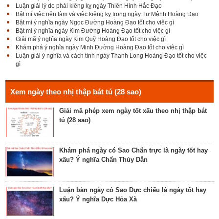
Đê Thổ Lạc
Luận giải lý do phải kiêng kỵ ngày Thiên Hình Hắc Đạo
Bật mí việc nên làm và việc kiêng kỵ trong ngày Tư Mệnh Hoàng Đạo
Bật mí ý nghĩa ngày Ngọc Đường Hoàng Đạo tốt cho việc gì
Bật mí ý nghĩa ngày Kim Đường Hoàng Đạo tốt cho việc gì
Giải mã Sao Cang tốt hay xấu – Tính chất và ý
Giải mã ý nghĩa ngày Kim Quỹ Hoàng Đạo tốt cho việc gì
nghĩa Cang Kim long
Khám phá ý nghĩa ngày Minh Đường Hoàng Đạo tốt cho việc gì
Luận giải ý nghĩa và cách tính ngày Thanh Long Hoàng Đạo tốt cho việc
gì
Luận giải Sao Giác tốt hay xấu – Tính chất và ý
nghĩa Giác Mộc Giao
Xem ngày theo nhị thập bát tú (28 sao)
Giải mã phép xem ngày tốt xấu theo nhị thập bát
tú (28 sao)
Tìm hiểu về ngày Phổ hộ (Phả hộ, Hội hộ) tốt cho
hôn nhân, xuất hành, chữa bệnh
Khám phá ngày có Sao Chẩn trực là ngày tốt hay
xấu? Ý nghĩa Chẩn Thủy Dẫn
Tìm hiểu về ngày Phúc Sinh tốt cho tế lễ cầu
phúc, cầu tự, cầu thọ, cầu tài lộc
Luận bàn ngày có Sao Dực chiếu là ngày tốt hay
xấu? Ý nghĩa Dực Hỏa Xà
Luận bàn về ngày Ích Hậu năm 2023 - ngày tốt cho