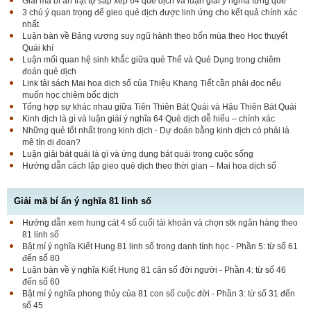
Giải mã bí ấn trật tự sắp xếp 64 quẻ dịch và luận giải ý nghĩa từng quẻ
3 chú ý quan trọng để gieo quẻ dịch được linh ứng cho kết quả chính xác
nhất
Luận bàn về Bảng vượng suy ngũ hành theo bốn mùa theo Học thuyết
Quái khí
Luận mối quan hệ sinh khắc giữa quẻ Thể và Quẻ Dụng trong chiêm
đoán quẻ dịch
Link tải sách Mai hoa dịch số của Thiệu Khang Tiết cần phải đọc nếu
muốn học chiêm bốc dịch
Tổng hợp sự khác nhau giữa Tiên Thiên Bát Quái và Hậu Thiên Bát Quái
Kinh dịch là gì và luận giải ý nghĩa 64 Quẻ dịch dễ hiểu – chính xác
Những quẻ tốt nhất trong kinh dịch - Dự đoán bằng kinh dịch có phải là
mê tín dị đoan?
Luận giải bát quái là gì và ứng dụng bát quái trong cuộc sống
Hướng dẫn cách lập gieo quẻ dịch theo thời gian – Mai hoa dịch số
Giải mã bí ẩn ý nghĩa 81 linh số
Hướng dẫn xem hung cát 4 số cuối tài khoản và chọn stk ngân hàng theo
81 linh số
Bật mí ý nghĩa Kiết Hung 81 linh số trong danh tính học - Phần 5: từ số 61
đến số 80
Luận bàn về ý nghĩa Kiết Hung 81 căn số đời người - Phần 4: từ số 46
đến số 60
Bật mí ý nghĩa phong thủy của 81 con số cuộc đời - Phần 3: từ số 31 đến
số 45