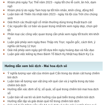
Khám phá ngày Tục Thế năm 2023 - ngày tốt cho lễ cưới, ăn hỏi, dạm
ngõ
Khám phá lý do ngày Tam hợp lại tốt hôn nhân, khởi công, động thổ
Luận bàn về Thiên Xá nhật năm 2023 - ngày Xá tội của Trời cho chúng
sinh
Giải thích các thuật ngữ cổ nhân thường dùng trong thuật trạch cát
Các nguyên tắc cơ bản và quan trọng nhất khi xem ngày đẹp, chọn giờ
tốt
Phân loại các công việc quan trọng cần phải xem ngày tốt trước khi khởi
sự
Luận giải phép xem ngày theo Thập nhị Trực: nguồn gốc, cách tính, ý
nghĩa cát hung 12 trực
Giải mã phép xem ngày giờ tốt dựa trên ngày hoàng đạo và hắc đạo
Luận giải việc kiêng kỵ theo Bành Tổ Bách Kỵ Nhật hay Bách Kỵ Ca
Hướng dẫn xem bói dịch - Mai hoa dịch số
Ý nghĩa tượng vạn vật của nhóm quẻ Cấn trong dự đoán cát hung chiêm
bói dịch
Luận bàn về tượng vạn vật ứng với quẻ càn và ý nghĩa trong dự báo
chiêm bói dịch
Hướng dẫn xác định số lý, số quái, số quẻ trong chiêm bói mai hoa dịch
số
Luận bàn về vai trò và ảnh hưởng của quẻ biến trong chiêm bói dịch
Hướng dẫn lập và giải đoán quẻ hỗ trong chiêm bói dịch