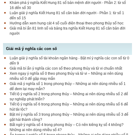
Khám phá ý nghĩa Kiết Hung 81 số bản mệnh đời người - Phần 2: từ số
16 đến số 30
Luận giải ý nghĩa Kiết Hung 81 số căn bản đời người - Phần 1: từ số 1
đến số 15
Hướng dẫn xem hung cát 4 số cuối điện thoại theo phong thủy số học
Giải mã bí ẩn 81 linh số và bảng tra nghĩa Kiết Hung 81 số căn bản đời
người
Giải mã ý nghĩa các con số
Luận giải ý nghĩa số tài khoản ngân hàng - Bật mí ý nghĩa các con số từ 0
đến 9
Giải mã bí ẩn ý nghĩa các con số theo phong thủy và tử vi chuẩn nhất
Xem ngay ý nghĩa số 0 theo phong thủy và tử vi – Những ai nên dùng
nhiều số 0 để gặp may mắn
Giải mã ý nghĩa số 1 trong phong thủy – Những ai nên dùng nhiều số 1
để đem lại may mắn?
Tiết lộ ý nghĩa số 2 trong phong thủy – Những ai nên dùng nhiều số 2 để
sự nghiệp phát triển?
Tiết lộ ý nghĩa số 6 trong phong thủy – Những ai nên dùng nhiều số 6 để
hút tài lộc?
Bật mí ý nghĩa số 3 trong phong thủy – Những ai nên dùng nhiều số 3 để
gặt hái thành công?
Bất ngờ ý nghĩa số 4 trong phong thủy – Có nên kiêng kỵ số 4 không?
Những ai nên dùng nhiều số 4?
Ấn tượng ý nghĩa số 5 trong phong thủy – Những ai nên dùng nhiều số 5