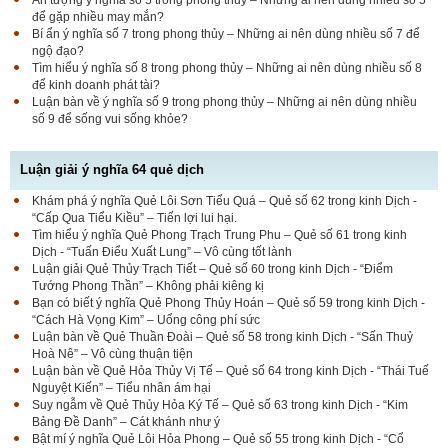
để gặp nhiều may mắn?
Bí ẩn ý nghĩa số 7 trong phong thủy – Những ai nên dùng nhiều số 7 để
ngộ đạo?
Tìm hiểu ý nghĩa số 8 trong phong thủy – Những ai nên dùng nhiều số 8
để kinh doanh phát tài?
Luận bàn về ý nghĩa số 9 trong phong thủy – Những ai nên dùng nhiều
số 9 để sống vui sống khỏe?
Luận giải ý nghĩa 64 quẻ dịch
Khám phá ý nghĩa Quẻ Lôi Sơn Tiểu Quá – Quẻ số 62 trong kinh Dịch -
“Cấp Qua Tiểu Kiều” – Tiến lợi lui hại.
Tìm hiểu ý nghĩa Quẻ Phong Trạch Trung Phu – Quẻ số 61 trong kinh
Dịch - “Tuấn Điểu Xuất Lung” – Vô cùng tốt lành
Luận giải Quẻ Thủy Trạch Tiết – Quẻ số 60 trong kinh Dịch - “Điểm
Tướng Phong Thần” – Không phải kiêng kị
Bạn có biết ý nghĩa Quẻ Phong Thủy Hoán – Quẻ số 59 trong kinh Dịch -
“Cách Hà Vọng Kim” – Uổng công phí sức
Luận bàn về Quẻ Thuần Đoài – Quẻ số 58 trong kinh Dịch - “Sấn Thuỷ
Hoà Nê” – Vô cùng thuận tiện
Luận bàn về Quẻ Hỏa Thủy Vị Tế – Quẻ số 64 trong kinh Dịch - “Thái Tuế
Nguyệt Kiến” – Tiểu nhân ám hại
Suy ngẫm về Quẻ Thủy Hỏa Ký Tế – Quẻ số 63 trong kinh Dịch - “Kim
Bảng Đề Danh” – Cát khánh như ý
Bật mí ý nghĩa Quẻ Lôi Hỏa Phong – Quẻ số 55 trong kinh Dịch - “Cổ