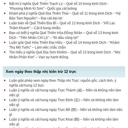
Bật mí ý nghĩa Quẻ Thiên Trạch Lý – Quẻ số 10 trong kinh Dịch -
“Phượng Minh Kì Sơn” - Quốc gia cát tường
Khám phá ý nghĩa Quẻ Địa Thiên Thái – Quẻ số 11 trong kinh Dịch - “Hỷ
Báo Tam Nguyên" – Đại cát đại lợi
Luận bàn về Quẻ Thiên Địa Bĩ – Quẻ số 12 trong kinh Dịch - “Hổ Lạc
Thâm Khanh" – Cát ít hung nhiều
Bạn có biết ý nghĩa Quẻ Thiên Hỏa Đồng Nhân – Quẻ số 13 trong kinh
Dịch - “Tiên Nhân Chỉ Lộ” – “Đi đâu cũng lợi”
Luận giải Quẻ Hỏa Thiên Đại Hữu – Quẻ số 14 trong kinh Dịch - “Khảm
Thụ Mô Tước” – Làm việc chắc chắn
Tìm hiểu ý nghĩa Quẻ Địa Sơn Khiêm – Quẻ số 15 trong kinh Dịch - “Nhị
Nhân Phân Kim” – Vạn sự hanh thông
Xem ngày theo thập nhị kiến trừ 12 trực
Luận giải phép xem ngày theo Thập nhị Trực: nguồn gốc, cách tính, ý
nghĩa cát hung 12 trực
Luận ý nghĩa và cát hung ngày Trực Thành (成) – Nên và không nên làm
việc gì
Luận ý nghĩa và cát hung ngày Trực Định (定) – Nên và không nên làm
việc gì
Luận ý nghĩa và cát hung ngày Trực Bế (閉) – Nên và không nên làm việc
gì
Luận ý nghĩa và cát hung ngày Trực Khai (開) – Nên và không nên làm
việc gì