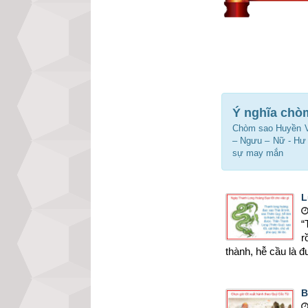
Ý nghĩa chòm
Chòm sao Huyền Vũ
– Ngưu – Nữ - Hư –
sự may mắn
L
“
r
thành, hễ cầu là đ
B