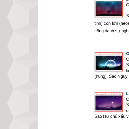
S
tinh) con lợn (heo)
công danh sự nghiê
G
S
t
(hung). Sao Nguy chu
L
S
c
Sao Hư chủ xấu vê