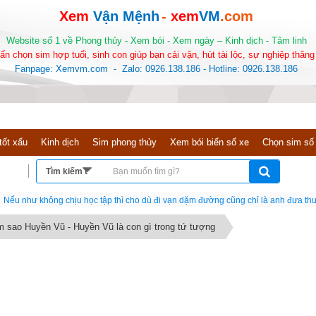
Xem
Vận Mệnh
-
xem
VM
.com
Website số 1 về Phong thủy - Xem bói - Xem ngày – Kinh dịch - Tâm linh
ấn chọn sim hợp tuổi, sinh con giúp bạn cải vận, hút tài lộc, sự nghiệp thăng 
Fanpage: Xemvm.com - Zalo: 0926.138.186 - Hotline: 0926.138.186
tốt xấu
Kinh dịch
Sim phong thủy
Xem bói biển số xe
Chọn sim số
Nếu như không chịu học tập thì cho dù đi vạn dặm đường cũng chỉ là anh đưa thư
 sao Huyền Vũ - Huyền Vũ là con gì trong tứ tượng