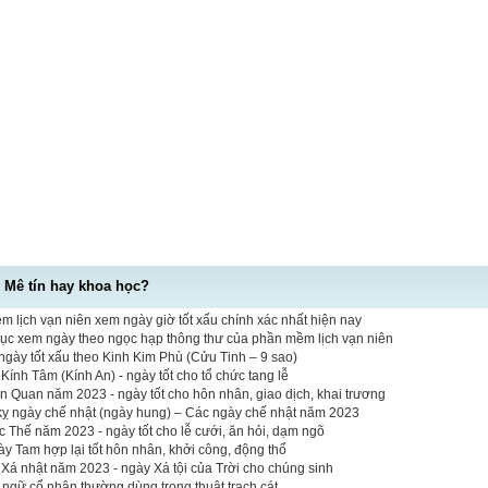
- Mê tín hay khoa học?
 lịch vạn niên xem ngày giờ tốt xấu chính xác nhất hiện nay
mục xem ngày theo ngọc hạp thông thư của phần mềm lịch vạn niên
gày tốt xấu theo Kinh Kim Phù (Cửu Tinh – 9 sao)
ính Tâm (Kính An) - ngày tốt cho tổ chức tang lễ
n Quan năm 2023 - ngày tốt cho hôn nhân, giao dịch, khai trương
 kỵ ngày chế nhật (ngày hung) – Các ngày chế nhật năm 2023
Thế năm 2023 - ngày tốt cho lễ cưới, ăn hỏi, dạm ngõ
y Tam hợp lại tốt hôn nhân, khởi công, động thổ
Xá nhật năm 2023 - ngày Xá tội của Trời cho chúng sinh
t ngữ cổ nhân thường dùng trong thuật trạch cát