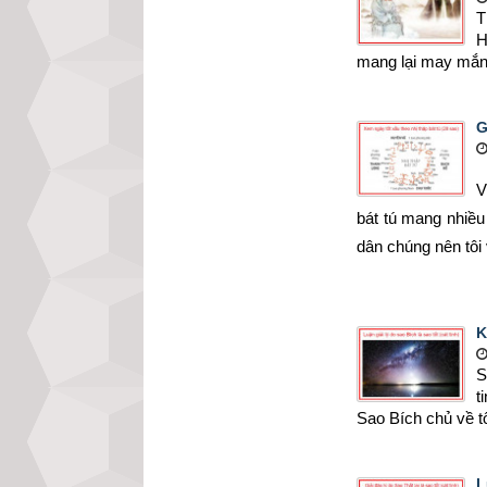
T
H
mang lại may mắn, 
G
V
bát tú mang nhiều
dân chúng nên tôi v
K
S
t
Sao Bích chủ về t
L