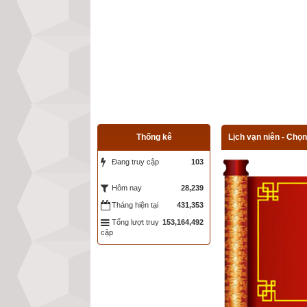
Thống kê
Lịch vạn niên - Chọn
Đang truy cập
103
28,239
Hôm nay
Tháng hiện tại
431,353
Tổng lượt truy
153,164,492
cập