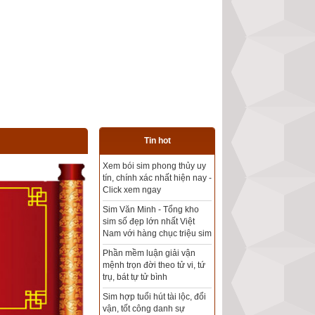
Tin hot
Tổng kho sim phong thủy -
Sim hợp tuổi - Sim hợp
mệnh giá rẻ nhất thị trường
Xem bói sim phong thủy
theo khoa học tử vi, tứ trụ
chính xác nhất
Mua sim Thần tài, Thần tài
theo bạn! Giao sim miễn phí