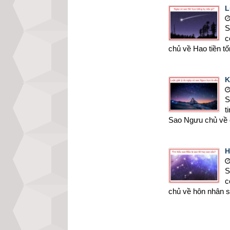
L
S
c
chủ về Hao tiền tốn
K
S
t
Sao Ngưu chủ về cươ
H
S
c
chủ về hôn nhân sinh