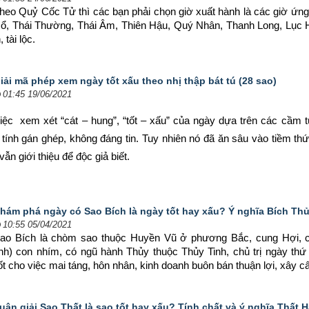
heo Quỷ Cốc Tử thì các bạn phải chọn giờ xuất hành là các giờ ứng
ổ, Thái Thường, Thái Âm, Thiên Hậu, Quý Nhân, Thanh Long, Lục Hợ
tài lộc.
iải mã phép xem ngày tốt xấu theo nhị thập bát tú (28 sao)
01:45 19/06/2021
iệc  xem xét “cát – hung”, “tốt – xấu” của ngày dựa trên các cầm t
 tính gán ghép, không đáng tin. Tuy nhiên nó đã ăn sâu vào tiềm thứ
ẫn giới thiệu để độc giả biết.
hám phá ngày có Sao Bích là ngày tốt hay xấu? Ý nghĩa Bích Th
10:55 05/04/2021
ao Bích là chòm sao thuộc Huyền Vũ ở phương Bắc, cung Hợi, c
inh) con nhím, có ngũ hành Thủy thuộc Thủy Tinh, chủ trị ngày thứ 4,
ốt cho việc mai táng, hôn nhân, kinh doanh buôn bán thuận lợi, xây cất 
uận giải Sao Thất là sao tốt hay xấu? Tính chất và ý nghĩa Thất 