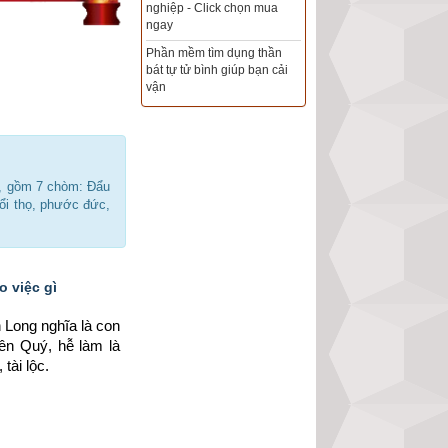
Xem ngày đẹp - chọn ngày
tốt khởi sự theo kinh dịch
chính xác nhất
Tổng Kho Sim Năm sinh 0x -
9x - 8x -7x -6x giá rẻ nhất thị
trường - Click xem ngay
h, gồm 7 chòm: Đẩu
uổi thọ, phước đức,
 việc gì
Long nghĩa là con 
ên Quý, hễ làm là 
tài lộc.