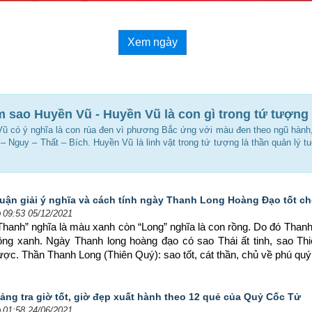
Xem ngày
 sao Huyền Vũ - Huyền Vũ là con gì trong tứ tượng
 có ý nghĩa là con rùa đen vì phương Bắc ứng với màu đen theo ngũ hàn
 Nguy – Thất – Bích. Huyền Vũ là linh vật trong tứ tượng là thần quản lý t
uận giải ý nghĩa và cách tính ngày Thanh Long Hoàng Đạo tốt cho
09:53 05/12/2021
Thanh” nghĩa là màu xanh còn “Long” nghĩa là con rồng. Do đó Thanh 
ồng xanh. Ngày Thanh long hoàng đạo có sao Thái ất tinh, sao Thi
ược. Thần Thanh Long (Thiên Quý): sao tốt, cát thần, chủ về phú quý, 
ảng tra giờ tốt, giờ đẹp xuất hành theo 12 quẻ của Quỷ Cốc Tử
01:58 24/06/2021