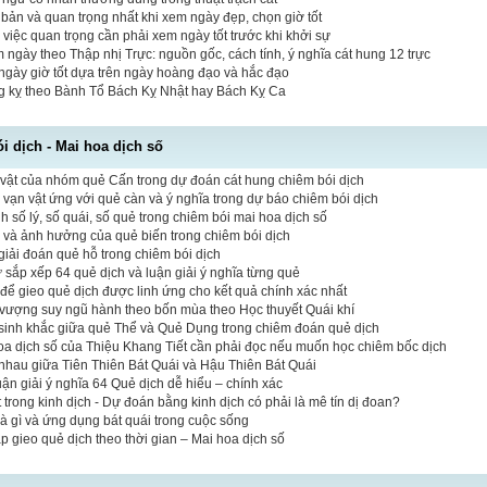
bản và quan trọng nhất khi xem ngày đẹp, chọn giờ tốt
 việc quan trọng cần phải xem ngày tốt trước khi khởi sự
 ngày theo Thập nhị Trực: nguồn gốc, cách tính, ý nghĩa cát hung 12 trực
ngày giờ tốt dựa trên ngày hoàng đạo và hắc đạo
ng kỵ theo Bành Tổ Bách Kỵ Nhật hay Bách Kỵ Ca
 dịch - Mai hoa dịch số
vật của nhóm quẻ Cấn trong dự đoán cát hung chiêm bói dịch
vạn vật ứng với quẻ càn và ý nghĩa trong dự báo chiêm bói dịch
 số lý, số quái, số quẻ trong chiêm bói mai hoa dịch số
ò và ảnh hưởng của quẻ biến trong chiêm bói dịch
iải đoán quẻ hỗ trong chiêm bói dịch
tự sắp xếp 64 quẻ dịch và luận giải ý nghĩa từng quẻ
 để gieo quẻ dịch được linh ứng cho kết quả chính xác nhất
vượng suy ngũ hành theo bốn mùa theo Học thuyết Quái khí
sinh khắc giữa quẻ Thể và Quẻ Dụng trong chiêm đoán quẻ dịch
hoa dịch số của Thiệu Khang Tiết cần phải đọc nếu muốn học chiêm bốc dịch
nhau giữa Tiên Thiên Bát Quái và Hậu Thiên Bát Quái
luận giải ý nghĩa 64 Quẻ dịch dễ hiểu – chính xác
 trong kinh dịch - Dự đoán bằng kinh dịch có phải là mê tín dị đoan?
là gì và ứng dụng bát quái trong cuộc sống
 gieo quẻ dịch theo thời gian – Mai hoa dịch số