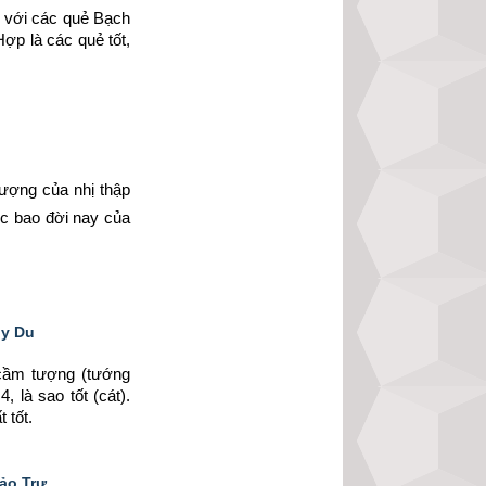
 với các quẻ Bạch 
p là các quẻ tốt, 
ượng của nhị thập 
c bao đời nay của 
ủy Du
ầm tượng (tướng 
 là sao tốt (cát). 
tốt.
Hảo Trư