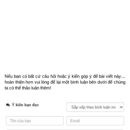
này sẽ bị đào bới vì ông cho rằng mình làm Thái sử lệnh, gây 
thù chuốc oán với nhiều người nên phần mộ tất là không thể 
bảo tồn nguyên vẹn. Còn Viên Thiên Cang vốn là quốc sư, 
luôn tích đức hành thiện bởi vậy mộ phần của ông nghìn năm 
cũng không bị động tới. Trong các truyền thuyết cổ cũng kể 
rằng về cuối đời Viên Thiên Cang đã tu thành đắc Đạo.
Nếu bạn có bất cứ câu hỏi hoặc ý kiến góp ý để bài viết này… 
hoàn thiện hơn vui lòng
 để lại một bình luận bên dưới để chúng 
ta có thể thảo luận thêm!
Ý kiến bạn đọc