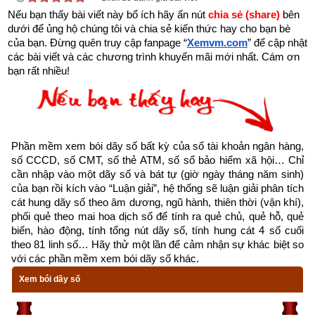
Nếu bạn thấy bài viết này bổ ích hãy ấn nút 
chia sẻ (share) 
bên 
của Trung Quốc 2000 năm sau. Cho đến lúc Viên Thiên Cang 
dưới để ủng hộ chúng tôi và chia sẻ kiến thức hay cho bạn bè 
đẩy lưng của Lý Thuần Phong và nói: “Thiên cơ không thể tiết 
của bạn. Đừng quên truy cập fanpage
“
Xemvm.com
” để cập nhật 
lộ, hay là đi về nghỉ ngơi đi!” thì mới dừng lại. Cho nên cuốn 
các bài viết và các chương trình khuyến mãi mới nhất. Cám ơn 
bạn rất nhiều!
sách này được đặt tên là “Thôi Bối Đồ” (ý là đẩy lưng). Vì 
cuốn sách này tiên đoán quá chuẩn xác nên trong ba triều 
Tống, Nguyên, Minh nó là sách cấm không cho mọi người 
được phép xem.
Phần mềm xem bói dãy số bất kỳ của số tài khoản ngân hàng, 
Ngoài ra ông còn là tác giả của cuốn Giáp Tý Nguyên Lịch và 
số CCCD, số CMT, số thẻ ATM, số sổ bảo hiểm xã hội… Chỉ 
có nhiều đóng góp trong việc biên soạn rất nhiều tác phẩm 
cần nhập vào một dãy số và bát tự (giờ ngày tháng năm sinh) 
của bạn rồi kích vào “Luận giải”, hệ thống sẽ luận giải phân tích 
Chu thư, Tấn thư, Lương tư, Thiên văn chí, Ngũ hành chí…
cát hung dãy số theo âm dương, ngũ hành, thiên thời (vận khí), 
phối quẻ theo mai hoa dịch số để tính ra quẻ chủ, quẻ hỗ, quẻ 
biến, hào động, tính tổng nút dãy số, tính hung cát 4 số cuối 
Trong việc lựa chọn nơi an táng cho mình, Viên Thiên Cang 
theo 81 linh số… Hãy thử một lần để cảm nhận sự khác biệt so 
đã đến Thiên Cung ở Lãng Trung, ngoại ô phía Đông Nam 
với các phần mềm xem bói dãy số khác.
kinh thành Trường An. Cho rằng đây là bảo địa hiếm có, ông 
Xem bói dãy số
đã chôn miếng tiền đồng vào huyệt vị. Khi xây mộ, người ta lại 
phát hiện ra rằng Lý Thuần Phong cũng đã lựa chọn nơi đây 