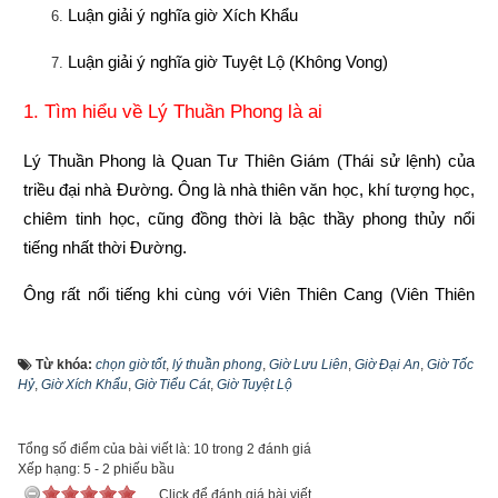
Luận giải ý nghĩa giờ Xích Khẩu
Luận giải ý nghĩa giờ Tuyệt Lộ (Không Vong)
1. Tìm hiểu về Lý Thuần Phong là ai
Lý Thuần Phong là Quan Tư Thiên Giám (Thái sử lệnh) của 
triều đại nhà Đường. Ông là nhà thiên văn học, khí tượng học, 
chiêm tinh học, cũng đồng thời là bậc thầy phong thủy nổi 
tiếng nhất thời Đường.
Ông rất nổi tiếng khi cùng với Viên Thiên Cang (Viên Thiên 
Cương) để lại “Thôi Bối Đồ” được coi là đệ nhất kỳ thư của 
Trung Quốc khi dự đoán được sự thay đổi của các triều đại 
Từ khóa:
chọn giờ tốt
,
lý thuần phong
,
Giờ Lưu Liên
,
Giờ Đại An
,
Giờ Tốc
một cách chính xác không kém “
Mã Tiền Khóa
” của Gia Cát 
Hỷ
,
Giờ Xích Khẩu
,
Giờ Tiểu Cát
,
Giờ Tuyệt Lộ
Lượng. Tương truyền rằng, “Thôi Bối Đồ” là Đường Cao Tổ 
Lý Thế Dân vì để đoán vận mệnh của Đường triều nên đã mời 
Tổng số điểm của bài viết là: 10 trong 2 đánh giá
hai vị đại sư Lý Thuần Phong và Viên Thiên Cương đến suy 
Xếp hạng:
5
-
2
phiếu bầu
Click để đánh giá bài viết
tính. Không ngờ, Lý Thuần Phong suy tính ra đến vận mệnh 