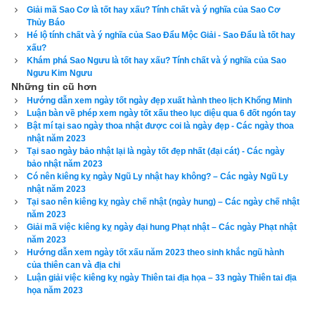
Giải mã Sao Cơ là tốt hay xấu? Tính chất và ý nghĩa của Sao Cơ
Thủy Báo
Hé lộ tính chất và ý nghĩa của Sao Đẩu Mộc Giải - Sao Đẩu là tốt hay
xấu?
Khám phá Sao Ngưu là tốt hay xấu? Tính chất và ý nghĩa của Sao
Ngưu Kim Ngưu
Những tin cũ hơn
Hướng dẫn xem ngày tốt ngày đẹp xuất hành theo lịch Khổng Minh
Luận bàn về phép xem ngày tốt xấu theo lục diệu qua 6 đốt ngón tay
Bật mí tại sao ngày thoa nhật được coi là ngày đẹp - Các ngày thoa
nhật năm 2023
Tại sao ngày bảo nhật lại là ngày tốt đẹp nhất (đại cát) - Các ngày
bảo nhật năm 2023
Có nên kiêng kỵ ngày Ngũ Ly nhật hay không? – Các ngày Ngũ Ly
Chọn giờ tốt xuất hành theo Lý Thuần Phong
nhật năm 2023
Tại sao nên kiêng kỵ ngày chế nhật (ngày hung) – Các ngày chế nhật
Cổ nhân nói “năm tốt không bằng ngày tốt, ngày tốt không 
năm 2023
bằng giờ tốt”, do đó trong xem ngày phải có phép "quyền biến" 
Giải mã việc kiêng kỵ ngày đại hung Phạt nhật – Các ngày Phạt nhật
năm 2023
tức là tuỳ sự việc mà chọn ngày cho phù hợp, ví như những 
Hướng dẫn xem ngày tốt xấu năm 2023 theo sinh khắc ngũ hành
việc khẩn cấp như ma chay, chữa bệnh… nếu gấp gáp không 
của thiên can và địa chi
Luận giải việc kiêng kỵ ngày Thiên tai địa họa – 33 ngày Thiên tai địa
chọn được ngày tốt, thì ta có thể chọn ngày gần đó đỡ xấu 
họa năm 2023
hơn đồng thời chọn giờ tốt để khởi sự và hướng tốt để đi thì 