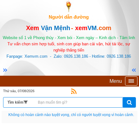
Người dẫn đường
Xem
Vận Mệnh
-
xem
VM
.com
Website số 1 về Phong thủy - Xem bói - Xem ngày – Kinh dịch - Tâm linh
Tư vấn chọn sim hợp tuổi, sinh con giúp bạn cải vận, hút tài lộc, sự
nghiệp thăng tiến
Fanpage: Xemvm.com - Zalo: 0926.138.186 - Hotline: 0926.138.186
Menu
Thứ sáu, 07/08/2026
Nếu như không chịu học tập thì cho dù đi vạn dặm đường cũng chỉ là anh đưa
thư.