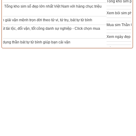
Tổng kho sim phong thủy - Sim hợp tuổi - Sim hợp mệnh giá rẻ nhất thị trường
2
1h-3h
1h-3h
Giờ Sửu
3
3h-5h
3h-5h
Giờ Dần
Xem bói sim phong thủy theo khoa học tử vi, tứ trụ chính xác nhất
Buổi sáng
4
5h-7h
5h-7h
Giờ Mão
Mua sim Thần tài, Thần tài theo bạn! Giao sim miễn phí
5
7h-9h
7h-9h
Giờ Thìn
Xem ngày đẹp - chọn ngày tốt khởi sự theo kinh dịch chính xác nhất
6
9h-11h
9h-11h
Giờ Tỵ
1
11h-1h
11h-13h
Giờ Ngọ
Tổng Kho Sim Năm sinh 0x - 9x - 8x -7x -6x giá rẻ nhất thị trường - Click xem
ngay
2
1h-3h
13h-15h
Giờ Mùi
3
3h-5h
15h-17h
Giờ Thân
Buổi chiều
4
5h-7h
17h-19h
Giờ Dậu
5
7h-9h
19h-21h
Giờ Tuất
6
9h-11h
21h-23h
Giờ Hợi
X là số dư của phép chia cho 6. Tùy thuộc vào số dư mà ta có 
được giờ như sau:
X=1 là giờ Đại An
X=2 là giờ Tốc Hỷ