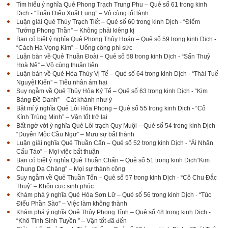
Tìm hiểu ý nghĩa Quẻ Phong Trạch Trung Phu – Quẻ số 61 trong kinh
Dịch - “Tuấn Điểu Xuất Lung” – Vô cùng tốt lành
Luận giải Quẻ Thủy Trạch Tiết – Quẻ số 60 trong kinh Dịch - “Điểm
Tướng Phong Thần” – Không phải kiêng kị
Bạn có biết ý nghĩa Quẻ Phong Thủy Hoán – Quẻ số 59 trong kinh Dịch -
“Cách Hà Vọng Kim” – Uổng công phí sức
Luận bàn về Quẻ Thuần Đoài – Quẻ số 58 trong kinh Dịch - “Sấn Thuỷ
Hoà Nê” – Vô cùng thuận tiện
Luận bàn về Quẻ Hỏa Thủy Vị Tế – Quẻ số 64 trong kinh Dịch - “Thái Tuế
Nguyệt Kiến” – Tiểu nhân ám hại
Suy ngẫm về Quẻ Thủy Hỏa Ký Tế – Quẻ số 63 trong kinh Dịch - “Kim
Bảng Đề Danh” – Cát khánh như ý
Bật mí ý nghĩa Quẻ Lôi Hỏa Phong – Quẻ số 55 trong kinh Dịch - “Cổ
Kính Trùng Minh” – Vận tốt trở lại
Bất ngờ với ý nghĩa Quẻ Lôi trạch Quy Muội – Quẻ số 54 trong kinh Dịch -
“Duyên Mộc Cầu Ngư” – Mưu sự bất thành
Luận giải nghĩa Quẻ Thuần Cấn – Quẻ số 52 trong kinh Dịch - “Ải Nhân
Cấu Táo” – Mọi việc bất thuận
Bạn có biết ý nghĩa Quẻ Thuần Chấn – Quẻ số 51 trong kinh Dịch“Kim
Chung Dạ Chàng” – Mọi sự thành công
Suy ngẫm về Quẻ Thuần Tốn – Quẻ số 57 trong kinh Dịch - “Cô Chu Đắc
Thuỷ” – Khốn cực sinh phúc
Khám phá ý nghĩa Quẻ Hỏa Sơn Lữ – Quẻ số 56 trong kinh Dịch - “Túc
Điểu Phần Sào” – Việc làm không thành
Khám phá ý nghĩa Quẻ Thủy Phong Tỉnh – Quẻ số 48 trong kinh Dịch -
“Khô Tỉnh Sinh Tuyền ” – Vận tốt đã đến