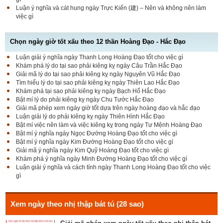
Luận ý nghĩa và cát hung ngày Trực Kiến (建) – Nên và không nên làm
việc gì
Chọn ngày giờ tốt xấu theo 12 thần Hoàng Đạo - Hắc Đạo
Luận giải ý nghĩa ngày Thanh Long Hoàng Đạo tốt cho việc gì
Luận bàn Sao Phòng tốt hay xấu – Tính chất và ý
Khám phá lý do tại sao phải kiêng kỵ ngày Câu Trần Hắc Đạo
nghĩa Phòng Nhật Thố
Giải mã lý do tại sao phải kiêng kỵ ngày Nguyên Vũ Hắc Đạo
Tìm hiểu lý do tại sao phải kiêng kỵ ngày Thiên Lao Hắc Đạo
Khám phá tại sao phải kiêng kỵ ngày Bạch Hổ Hắc Đạo
Bật mí lý do phải kiêng kỵ ngày Chu Tước Hắc Đạo
Bật mí Sao Đê tốt hay xấu – Tính chất và ý nghĩa
Giải mã phép xem ngày giờ tốt dựa trên ngày hoàng đạo và hắc đạo
Đê Thổ Lạc
Luận giải lý do phải kiêng kỵ ngày Thiên Hình Hắc Đạo
Bật mí việc nên làm và việc kiêng kỵ trong ngày Tư Mệnh Hoàng Đạo
Bật mí ý nghĩa ngày Ngọc Đường Hoàng Đạo tốt cho việc gì
Bật mí ý nghĩa ngày Kim Đường Hoàng Đạo tốt cho việc gì
Giải mã Sao Cang tốt hay xấu – Tính chất và ý
Giải mã ý nghĩa ngày Kim Quỹ Hoàng Đạo tốt cho việc gì
nghĩa Cang Kim long
Khám phá ý nghĩa ngày Minh Đường Hoàng Đạo tốt cho việc gì
Luận giải ý nghĩa và cách tính ngày Thanh Long Hoàng Đạo tốt cho việc
gì
Luận giải Sao Giác tốt hay xấu – Tính chất và ý
nghĩa Giác Mộc Giao
Xem ngày theo nhị thập bát tú (28 sao)