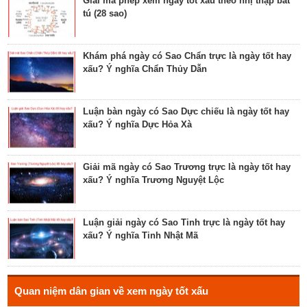
Giải mã phép xem ngày tốt xấu theo nhị thập bát
tú (28 sao)
Tìm hiểu về ngày Phổ hộ (Phả hộ, Hội hộ) tốt cho
hôn nhân, xuất hành, chữa bệnh
Khám phá ngày có Sao Chẩn trực là ngày tốt hay
xấu? Ý nghĩa Chẩn Thủy Dẫn
Tìm hiểu về ngày Phúc Sinh tốt cho tế lễ cầu
phúc, cầu tự, cầu thọ, cầu tài lộc
Luận bàn ngày có Sao Dực chiếu là ngày tốt hay
xấu? Ý nghĩa Dực Hỏa Xà
Luận bàn về ngày Ích Hậu năm 2023 - ngày tốt cho
lễ cưới, khởi công, tu tạo nhà cửa
Giải mã ngày có Sao Trương trực là ngày tốt hay
xấu? Ý nghĩa Trương Nguyệt Lộc
Luận bàn về ngày Thánh Tâm năm 2023 - ngày tốt
cho tế lễ, cầu phúc
Luận giải ngày có Sao Tinh trực là ngày tốt hay
xấu? Ý nghĩa Tinh Nhật Mã
Luận bàn về ngày Thiên Mã năm 2023 - ngày tốt
cho xuất hành, giao dịch, cầu tài lộc
Hé lộ ngày có Sao Liễu trực là ngày tốt hay xấu? Ý
Quan niệm dân gian về xem ngày tốt xấu
nghĩa Liễu Thổ Chương