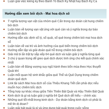
Luận giải việc kiêng kỵ theo Bành Tổ Bách Kỵ Nhật hay Bách Kỵ Ca
Hướng dẫn xem bói dịch - Mai hoa dịch số
Ý nghĩa tượng vạn vật của nhóm quẻ Cấn trong dự đoán cát hung chiêm
bói dịch
Luận bàn về tượng vạn vật ứng với quẻ càn và ý nghĩa trong dự báo
chiêm bói dịch
Hướng dẫn xác định số lý, số quái, số quẻ trong chiêm bói mai hoa dịch
số
Luận bàn về vai trò và ảnh hưởng của quẻ biến trong chiêm bói dịch
Hướng dẫn lập và giải đoán quẻ hỗ trong chiêm bói dịch
Giải mã bí ấn trật tự sắp xếp 64 quẻ dịch và luận giải ý nghĩa từng quẻ
3 chú ý quan trọng để gieo quẻ dịch được linh ứng cho kết quả chính xác
nhất
Luận bàn về Bảng vượng suy ngũ hành theo bốn mùa theo Học thuyết
Quái khí
Luận mối quan hệ sinh khắc giữa quẻ Thể và Quẻ Dụng trong chiêm
đoán quẻ dịch
Link tải sách Mai hoa dịch số của Thiệu Khang Tiết cần phải đọc nếu
muốn học chiêm bốc dịch
Tổng hợp sự khác nhau giữa Tiên Thiên Bát Quái và Hậu Thiên Bát Quái
Kinh dịch là gì và luận giải ý nghĩa 64 Quẻ dịch dễ hiểu – chính xác
Những quẻ tốt nhất trong kinh dịch - Dự đoán bằng kinh dịch có phải là
mê tín dị đoan?
Luận giải bát quái là gì và ứng dụng bát quái trong cuộc sống