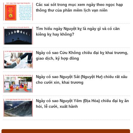
Các sai sót trong mục xem ngày theo ngọc hạp
thông thư của phần mềm lịch vạn niên
Luận bàn ngày có Sao Quỷ chiếu là ngày tốt hay
xấu? Ý nghĩa Quỷ Kim Dương
Tìm hiểu ngày Nguyệt kỵ là ngày gì và có cần
kiêng kỵ hay không?
Bật mí ngày có Sao Tỉnh chiếu là ngày tốt hay
ngày xấu? Ý nghĩa Tỉnh Mộc Hãn
Ngày có sao Cửu Không chiếu đại kỵ khai trương,
giao dịch, ký hợp đồng
Giải mã ngày có Sao Sâm chiếu là ngày tốt hay
ngày xấu? Ý nghĩa Sâm Thủy Viên
Ngày có sao Nguyệt Sát (Nguyệt Hư) chiếu rất xấu
cho cưới xin, khai trương
Khám phá ngày có Sao Chủy là ngày tốt hay ngày
xấu? Ý nghĩa Chủy Hỏa Hầu
Ngày có sao Nguyệt Yếm (Địa Hỏa) chiếu đại kỵ ăn
hỏi, lễ cưới, xuất hành
Luận giải ngày có Sao Tất chiếu là ngày tốt hay
ngày xấu? Ý nghĩa Tất Nguyệt Ô
Ngày có sao Nguyệt Hỏa (Nguyệt Hại) trực rất xấu
cho cưới hỏi, giao dịch, khai trương
Giải mã ngày có Sao Mão chiếu là ngày tốt hay