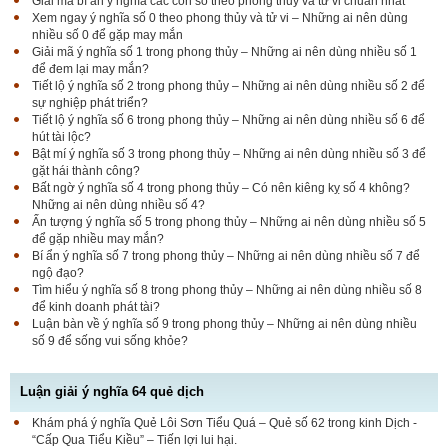
Giải mã bí ẩn ý nghĩa các con số theo phong thủy và tử vi chuẩn nhất
Xem ngay ý nghĩa số 0 theo phong thủy và tử vi – Những ai nên dùng
nhiều số 0 để gặp may mắn
Giải mã ý nghĩa số 1 trong phong thủy – Những ai nên dùng nhiều số 1
để đem lại may mắn?
Tiết lộ ý nghĩa số 2 trong phong thủy – Những ai nên dùng nhiều số 2 để
sự nghiệp phát triển?
Tiết lộ ý nghĩa số 6 trong phong thủy – Những ai nên dùng nhiều số 6 để
hút tài lộc?
Bật mí ý nghĩa số 3 trong phong thủy – Những ai nên dùng nhiều số 3 để
gặt hái thành công?
Bất ngờ ý nghĩa số 4 trong phong thủy – Có nên kiêng kỵ số 4 không?
Những ai nên dùng nhiều số 4?
Ấn tượng ý nghĩa số 5 trong phong thủy – Những ai nên dùng nhiều số 5
để gặp nhiều may mắn?
Bí ẩn ý nghĩa số 7 trong phong thủy – Những ai nên dùng nhiều số 7 để
ngộ đạo?
Tìm hiểu ý nghĩa số 8 trong phong thủy – Những ai nên dùng nhiều số 8
để kinh doanh phát tài?
Luận bàn về ý nghĩa số 9 trong phong thủy – Những ai nên dùng nhiều
số 9 để sống vui sống khỏe?
Luận giải ý nghĩa 64 quẻ dịch
Khám phá ý nghĩa Quẻ Lôi Sơn Tiểu Quá – Quẻ số 62 trong kinh Dịch -
“Cấp Qua Tiểu Kiều” – Tiến lợi lui hại.