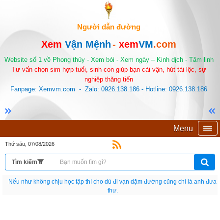
Người dẫn đường
Xem
Vận Mệnh
-
xem
VM
.com
Website số 1 về Phong thủy - Xem bói - Xem ngày – Kinh dịch - Tâm linh
Tư vấn chọn sim hợp tuổi, sinh con giúp bạn cải vận, hút tài lộc, sự
nghiệp thăng tiến
Fanpage: Xemvm.com - Zalo: 0926.138.186 - Hotline: 0926.138.186
Menu
Thứ sáu, 07/08/2026
Nếu như không chịu học tập thì cho dù đi vạn dặm đường cũng chỉ là anh đưa
thư.