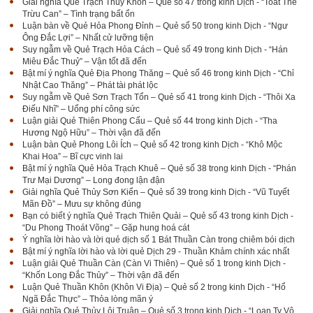
Giải nghĩa Quẻ Trạch Thủy Khốn – Quẻ số 47 trong kinh Dịch - “Toát Thê
Trừu Can” – Tình trạng bất ổn
Luận bàn về Quẻ Hỏa Phong Đỉnh – Quẻ số 50 trong kinh Dịch - “Ngư
Ông Đắc Lợi” – Nhất cử lưỡng tiện
Suy ngẫm về Quẻ Trạch Hỏa Cách – Quẻ số 49 trong kinh Dịch - “Hán
Miêu Đắc Thuỷ” – Vận tốt đã đến
Bật mí ý nghĩa Quẻ Địa Phong Thăng – Quẻ số 46 trong kinh Dịch - “Chỉ
Nhật Cao Thăng” – Phát tài phát lộc
Suy ngẫm về Quẻ Sơn Trạch Tổn – Quẻ số 41 trong kinh Dịch - “Thôi Xa
Điếu Nhĩ” – Uổng phí công sức
Luận giải Quẻ Thiên Phong Cấu – Quẻ số 44 trong kinh Dịch - “Tha
Hương Ngộ Hữu” – Thời vận đã đến
Luận bàn Quẻ Phong Lôi Ích – Quẻ số 42 trong kinh Dịch - “Khô Mộc
Khai Hoa” – Bĩ cực vinh lai
Bật mí ý nghĩa Quẻ Hỏa Trạch Khuê – Quẻ số 38 trong kinh Dịch - “Phán
Trư Mại Dương” – Long đong lận đận
Giải nghĩa Quẻ Thủy Sơn Kiển – Quẻ số 39 trong kinh Dịch - “Vũ Tuyết
Mãn Đồ” – Mưu sự không đúng
Bạn có biết ý nghĩa Quẻ Trạch Thiên Quải – Quẻ số 43 trong kinh Dịch -
“Du Phong Thoát Võng” – Gặp hung hoá cát
Ý nghĩa lời hào và lời quẻ dịch số 1 Bát Thuần Càn trong chiêm bói dịch
Bật mí ý nghĩa lời hào và lời quẻ Dịch 29 - Thuần Khảm chính xác nhất
Luận giải Quẻ Thuần Càn (Càn Vi Thiên) – Quẻ số 1 trong kinh Dịch -
“Khốn Long Đắc Thủy” – Thời vận đã đến
Luận Quẻ Thuần Khôn (Khôn Vi Địa) – Quẻ số 2 trong kinh Dịch - “Hổ
Ngã Đắc Thực” – Thỏa lòng mãn ý
Giải nghĩa Quẻ Thủy Lôi Truân – Quẻ số 3 trong kinh Dịch - “Loạn Ty Vô