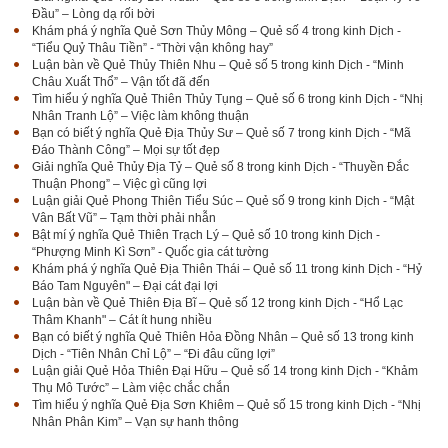
Đầu” – Lòng dạ rối bời
Khám phá ý nghĩa Quẻ Sơn Thủy Mông – Quẻ số 4 trong kinh Dịch -
“Tiểu Quỷ Thâu Tiền” - “Thời vận không hay”
Luận bàn về Quẻ Thủy Thiên Nhu – Quẻ số 5 trong kinh Dịch - “Minh
Châu Xuất Thổ” – Vận tốt đã đến
Tìm hiểu ý nghĩa Quẻ Thiên Thủy Tụng – Quẻ số 6 trong kinh Dịch - “Nhị
Nhân Tranh Lộ” – Việc làm không thuận
Bạn có biết ý nghĩa Quẻ Địa Thủy Sư – Quẻ số 7 trong kinh Dịch - “Mã
Đáo Thành Công” – Mọi sự tốt đẹp
Giải nghĩa Quẻ Thủy Địa Tỷ – Quẻ số 8 trong kinh Dịch - “Thuyền Đắc
Thuận Phong” – Việc gì cũng lợi
Luận giải Quẻ Phong Thiên Tiểu Súc – Quẻ số 9 trong kinh Dịch - “Mật
Vân Bất Vũ” – Tạm thời phải nhẫn
Bật mí ý nghĩa Quẻ Thiên Trạch Lý – Quẻ số 10 trong kinh Dịch -
“Phượng Minh Kì Sơn” - Quốc gia cát tường
Khám phá ý nghĩa Quẻ Địa Thiên Thái – Quẻ số 11 trong kinh Dịch - “Hỷ
Báo Tam Nguyên" – Đại cát đại lợi
Luận bàn về Quẻ Thiên Địa Bĩ – Quẻ số 12 trong kinh Dịch - “Hổ Lạc
Thâm Khanh" – Cát ít hung nhiều
Bạn có biết ý nghĩa Quẻ Thiên Hỏa Đồng Nhân – Quẻ số 13 trong kinh
Dịch - “Tiên Nhân Chỉ Lộ” – “Đi đâu cũng lợi”
Luận giải Quẻ Hỏa Thiên Đại Hữu – Quẻ số 14 trong kinh Dịch - “Khảm
Thụ Mô Tước” – Làm việc chắc chắn
Tìm hiểu ý nghĩa Quẻ Địa Sơn Khiêm – Quẻ số 15 trong kinh Dịch - “Nhị
Nhân Phân Kim” – Vạn sự hanh thông