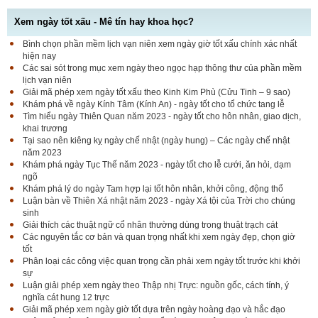
Xem ngày tốt xấu - Mê tín hay khoa học?
Bình chọn phần mềm lịch vạn niên xem ngày giờ tốt xấu chính xác nhất
hiện nay
Các sai sót trong mục xem ngày theo ngọc hạp thông thư của phần mềm
lịch vạn niên
Giải mã phép xem ngày tốt xấu theo Kinh Kim Phù (Cửu Tinh – 9 sao)
Khám phá về ngày Kính Tâm (Kính An) - ngày tốt cho tổ chức tang lễ
Tìm hiểu ngày Thiên Quan năm 2023 - ngày tốt cho hôn nhân, giao dịch,
khai trương
Tại sao nên kiêng kỵ ngày chế nhật (ngày hung) – Các ngày chế nhật
năm 2023
Khám phá ngày Tục Thế năm 2023 - ngày tốt cho lễ cưới, ăn hỏi, dạm
ngõ
Khám phá lý do ngày Tam hợp lại tốt hôn nhân, khởi công, động thổ
Luận bàn về Thiên Xá nhật năm 2023 - ngày Xá tội của Trời cho chúng
sinh
Giải thích các thuật ngữ cổ nhân thường dùng trong thuật trạch cát
Các nguyên tắc cơ bản và quan trọng nhất khi xem ngày đẹp, chọn giờ
tốt
Phân loại các công việc quan trọng cần phải xem ngày tốt trước khi khởi
sự
Luận giải phép xem ngày theo Thập nhị Trực: nguồn gốc, cách tính, ý
nghĩa cát hung 12 trực
Giải mã phép xem ngày giờ tốt dựa trên ngày hoàng đạo và hắc đạo