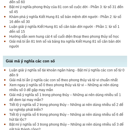
đến số 60
Bật mí ý nghĩa phong thủy của 81 con số cuộc đời - Phần 3: từ số 31 đến
số 45
Khám phá ý nghĩa Kiết Hung 81 số bản mệnh đời người - Phần 2: từ số
16 đến số 30
Luận giải ý nghĩa Kiết Hung 81 số căn bản đời người - Phần 1: từ số 1
đến số 15
Hướng dẫn xem hung cát 4 số cuối điện thoại theo phong thủy số học
Giải mã bí ẩn 81 linh số và bảng tra nghĩa Kiết Hung 81 số căn bản đời
người
Giải mã ý nghĩa các con số
Luận giải ý nghĩa số tài khoản ngân hàng - Bật mí ý nghĩa các con số từ 0
đến 9
Giải mã bí ẩn ý nghĩa các con số theo phong thủy và tử vi chuẩn nhất
Xem ngay ý nghĩa số 0 theo phong thủy và tử vi – Những ai nên dùng
nhiều số 0 để gặp may mắn
Giải mã ý nghĩa số 1 trong phong thủy – Những ai nên dùng nhiều số 1
để đem lại may mắn?
Tiết lộ ý nghĩa số 2 trong phong thủy – Những ai nên dùng nhiều số 2 để
sự nghiệp phát triển?
Tiết lộ ý nghĩa số 6 trong phong thủy – Những ai nên dùng nhiều số 6 để
hút tài lộc?
Bật mí ý nghĩa số 3 trong phong thủy – Những ai nên dùng nhiều số 3 để
gặt hái thành công?