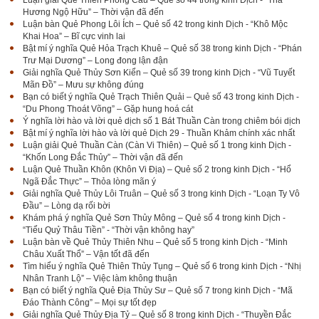
Hương Ngộ Hữu” – Thời vận đã đến
Luận bàn Quẻ Phong Lôi Ích – Quẻ số 42 trong kinh Dịch - “Khô Mộc
Khai Hoa” – Bĩ cực vinh lai
Bật mí ý nghĩa Quẻ Hỏa Trạch Khuê – Quẻ số 38 trong kinh Dịch - “Phán
Trư Mại Dương” – Long đong lận đận
Giải nghĩa Quẻ Thủy Sơn Kiển – Quẻ số 39 trong kinh Dịch - “Vũ Tuyết
Mãn Đồ” – Mưu sự không đúng
Bạn có biết ý nghĩa Quẻ Trạch Thiên Quải – Quẻ số 43 trong kinh Dịch -
“Du Phong Thoát Võng” – Gặp hung hoá cát
Ý nghĩa lời hào và lời quẻ dịch số 1 Bát Thuần Càn trong chiêm bói dịch
Bật mí ý nghĩa lời hào và lời quẻ Dịch 29 - Thuần Khảm chính xác nhất
Luận giải Quẻ Thuần Càn (Càn Vi Thiên) – Quẻ số 1 trong kinh Dịch -
“Khốn Long Đắc Thủy” – Thời vận đã đến
Luận Quẻ Thuần Khôn (Khôn Vi Địa) – Quẻ số 2 trong kinh Dịch - “Hổ
Ngã Đắc Thực” – Thỏa lòng mãn ý
Giải nghĩa Quẻ Thủy Lôi Truân – Quẻ số 3 trong kinh Dịch - “Loạn Ty Vô
Đầu” – Lòng dạ rối bời
Khám phá ý nghĩa Quẻ Sơn Thủy Mông – Quẻ số 4 trong kinh Dịch -
“Tiểu Quỷ Thâu Tiền” - “Thời vận không hay”
Luận bàn về Quẻ Thủy Thiên Nhu – Quẻ số 5 trong kinh Dịch - “Minh
Châu Xuất Thổ” – Vận tốt đã đến
Tìm hiểu ý nghĩa Quẻ Thiên Thủy Tụng – Quẻ số 6 trong kinh Dịch - “Nhị
Nhân Tranh Lộ” – Việc làm không thuận
Bạn có biết ý nghĩa Quẻ Địa Thủy Sư – Quẻ số 7 trong kinh Dịch - “Mã
Đáo Thành Công” – Mọi sự tốt đẹp
Giải nghĩa Quẻ Thủy Địa Tỷ – Quẻ số 8 trong kinh Dịch - “Thuyền Đắc