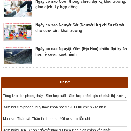
Ngày có sao Cửu Không chiếu đại kỵ khai trương,
giao dịch, ký hợp đồng
Giải mã ngày có Sao Sâm chiếu là ngày tốt hay
ngày xấu? Ý nghĩa Sâm Thủy Viên
Ngày có sao Nguyệt Sát (Nguyệt Hư) chiếu rất xấu
cho cưới xin, khai trương
Khám phá ngày có Sao Chủy là ngày tốt hay ngày
xấu? Ý nghĩa Chủy Hỏa Hầu
Ngày có sao Nguyệt Yếm (Địa Hỏa) chiếu đại kỵ ăn
hỏi, lễ cưới, xuất hành
Luận giải ngày có Sao Tất chiếu là ngày tốt hay
ngày xấu? Ý nghĩa Tất Nguyệt Ô
Ngày có sao Nguyệt Hỏa (Nguyệt Hại) trực rất xấu
cho cưới hỏi, giao dịch, khai trương
Giải mã ngày có Sao Mão chiếu là ngày tốt hay
Tin hot
xấu? Ý nghĩa Mão Nhật Kê
Tổng kho sim phong thủy - Sim hợp tuổi - Sim hợp mệnh giá rẻ nhất thị trường
Ngày có sao xấu Thiên Tặc trực chiếu đại kỵ xuất
hành, khai trương
Luận bàn ngày có Sao Vị chiếu là ngày tốt hay
Xem bói sim phong thủy theo khoa học tử vi, tứ trụ chính xác nhất
xấu? Ý nghĩa Vị Thổ Trĩ
Mua sim Thần tài, Thần tài theo bạn! Giao sim miễn phí
Ngày có sao Thổ phù (Thổ phủ) chiếu đại kỵ khởi
công, động thổ, mai táng
Bật mí ngày có Sao Lâu là ngày tốt hay xấu? Ý
Xem ngày đẹp - chọn ngày tốt khởi sự theo kinh dịch chính xác nhất