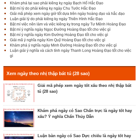
Khám phá tại sao phải kiêng kỵ ngày Bạch Hổ Hắc Đạo
Bật mí lý do phải kiêng kỵ ngày Chu Tước Hắc Đạo
Bật mí Sao Đê tốt hay xấu – Tính chất và ý nghĩa
Giải mã phép xem ngày giờ tốt dựa trên ngày hoàng đạo và hắc đạo
Đê Thổ Lạc
Luận giải lý do phải kiêng kỵ ngày Thiên Hình Hắc Đạo
Bật mí việc nên làm và việc kiêng kỵ trong ngày Tư Mệnh Hoàng Đạo
Bật mí ý nghĩa ngày Ngọc Đường Hoàng Đạo tốt cho việc gì
Bật mí ý nghĩa ngày Kim Đường Hoàng Đạo tốt cho việc gì
Giải mã Sao Cang tốt hay xấu – Tính chất và ý
Giải mã ý nghĩa ngày Kim Quỹ Hoàng Đạo tốt cho việc gì
nghĩa Cang Kim long
Khám phá ý nghĩa ngày Minh Đường Hoàng Đạo tốt cho việc gì
Luận giải ý nghĩa và cách tính ngày Thanh Long Hoàng Đạo tốt cho việc
gì
Luận giải Sao Giác tốt hay xấu – Tính chất và ý
nghĩa Giác Mộc Giao
Xem ngày theo nhị thập bát tú (28 sao)
Giải mã phép xem ngày tốt xấu theo nhị thập bát
tú (28 sao)
Tìm hiểu về ngày Phổ hộ (Phả hộ, Hội hộ) tốt cho
hôn nhân, xuất hành, chữa bệnh
Khám phá ngày có Sao Chẩn trực là ngày tốt hay
xấu? Ý nghĩa Chẩn Thủy Dẫn
Tìm hiểu về ngày Phúc Sinh tốt cho tế lễ cầu
phúc, cầu tự, cầu thọ, cầu tài lộc
Luận bàn ngày có Sao Dực chiếu là ngày tốt hay