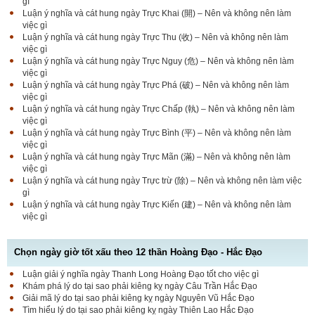
gì
Luận ý nghĩa và cát hung ngày Trực Khai (開) – Nên và không nên làm
việc gì
Luận ý nghĩa và cát hung ngày Trực Thu (收) – Nên và không nên làm
việc gì
Luận ý nghĩa và cát hung ngày Trực Nguy (危) – Nên và không nên làm
việc gì
Luận ý nghĩa và cát hung ngày Trực Phá (破) – Nên và không nên làm
việc gì
Luận ý nghĩa và cát hung ngày Trực Chấp (執) – Nên và không nên làm
việc gì
Luận ý nghĩa và cát hung ngày Trực Bình (平) – Nên và không nên làm
việc gì
Luận ý nghĩa và cát hung ngày Trực Mãn (滿) – Nên và không nên làm
việc gì
Luận ý nghĩa và cát hung ngày Trực trừ (除) – Nên và không nên làm việc
gì
Luận ý nghĩa và cát hung ngày Trực Kiến (建) – Nên và không nên làm
việc gì
Chọn ngày giờ tốt xấu theo 12 thần Hoàng Đạo - Hắc Đạo
Luận giải ý nghĩa ngày Thanh Long Hoàng Đạo tốt cho việc gì
Luận bàn Sao Phòng tốt hay xấu – Tính chất và ý
Khám phá lý do tại sao phải kiêng kỵ ngày Câu Trần Hắc Đạo
nghĩa Phòng Nhật Thố
Giải mã lý do tại sao phải kiêng kỵ ngày Nguyên Vũ Hắc Đạo
Tìm hiểu lý do tại sao phải kiêng kỵ ngày Thiên Lao Hắc Đạo