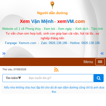
Người dẫn đường
Xem
Vận Mệnh
-
xem
VM
.com
Website số 1 về Phong thủy - Xem bói - Xem ngày – Kinh dịch - Tâm linh
Tư vấn chọn sim hợp tuổi, sinh con giúp bạn cải vận, hút tài lộc, sự
nghiệp thăng tiến
Fanpage: Xemvm.com - Zalo: 0926.138.186 - Hotline: 0926.138.186
Menu
Thứ sáu, 07/08/2026
Nếu như không chịu học tập thì cho dù đi vạn dặm đường cũng chỉ là anh đưa
thư.