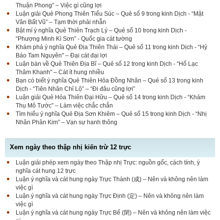
Thuận Phong” – Việc gì cũng lợi
Luận giải Quẻ Phong Thiên Tiểu Súc – Quẻ số 9 trong kinh Dịch - “Mật
Vân Bất Vũ” – Tạm thời phải nhẫn
Bật mí ý nghĩa Quẻ Thiên Trạch Lý – Quẻ số 10 trong kinh Dịch -
“Phượng Minh Kì Sơn” - Quốc gia cát tường
Khám phá ý nghĩa Quẻ Địa Thiên Thái – Quẻ số 11 trong kinh Dịch - “Hỷ
Báo Tam Nguyên" – Đại cát đại lợi
Luận bàn về Quẻ Thiên Địa Bĩ – Quẻ số 12 trong kinh Dịch - “Hổ Lạc
Thâm Khanh" – Cát ít hung nhiều
Bạn có biết ý nghĩa Quẻ Thiên Hỏa Đồng Nhân – Quẻ số 13 trong kinh
Dịch - “Tiên Nhân Chỉ Lộ” – “Đi đâu cũng lợi”
Luận giải Quẻ Hỏa Thiên Đại Hữu – Quẻ số 14 trong kinh Dịch - “Khảm
Thụ Mô Tước” – Làm việc chắc chắn
Tìm hiểu ý nghĩa Quẻ Địa Sơn Khiêm – Quẻ số 15 trong kinh Dịch - “Nhị
Nhân Phân Kim” – Vạn sự hanh thông
Xem ngày theo thập nhị kiến trừ 12 trực
Luận giải phép xem ngày theo Thập nhị Trực: nguồn gốc, cách tính, ý
nghĩa cát hung 12 trực
Luận ý nghĩa và cát hung ngày Trực Thành (成) – Nên và không nên làm
việc gì
Luận ý nghĩa và cát hung ngày Trực Định (定) – Nên và không nên làm
việc gì
Luận ý nghĩa và cát hung ngày Trực Bế (閉) – Nên và không nên làm việc