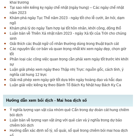
khai trương
Tại sao nên kiêng kỵ ngày chế nhật (ngày hung) – Các ngày chế nhật
năm 2023
Khám phá ngày Tục Thế năm 2023 - ngày tốt cho lễ cưới, ăn hỏi, dạm
ngõ
Khám phá lý do ngày Tam hợp lại tốt hôn nhân, khởi công, động thổ
Luận bàn về Thiên Xá nhật năm 2023 - ngày Xá tội của Trời cho chúng
sinh
Giải thích các thuật ngữ cổ nhân thường dùng trong thuật trạch cát
Các nguyên tắc cơ bản và quan trọng nhất khi xem ngày đẹp, chọn giờ
tốt
Phân loại các công việc quan trọng cần phải xem ngày tốt trước khi khởi
sự
Luận giải phép xem ngày theo Thập nhị Trực: nguồn gốc, cách tính, ý
nghĩa cát hung 12 trực
Giải mã phép xem ngày giờ tốt dựa trên ngày hoàng đạo và hắc đạo
Luận giải việc kiêng kỵ theo Bành Tổ Bách Kỵ Nhật hay Bách Kỵ Ca
Hướng dẫn xem bói dịch - Mai hoa dịch số
Ý nghĩa tượng vạn vật của nhóm quẻ Cấn trong dự đoán cát hung chiêm
bói dịch
Luận bàn về tượng vạn vật ứng với quẻ càn và ý nghĩa trong dự báo
chiêm bói dịch
Hướng dẫn xác định số lý, số quái, số quẻ trong chiêm bói mai hoa dịch
số