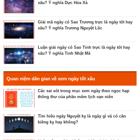
xấu? Ý nghĩa Dực Hỏa Xà
Luận bàn về ngày Ích Hậu năm 2023 - ngày tốt cho
lễ cưới, khởi công, tu tạo nhà cửa
Giải mã ngày có Sao Trương trực là ngày tốt hay
xấu? Ý nghĩa Trương Nguyệt Lộc
Luận bàn về ngày Thánh Tâm năm 2023 - ngày tốt
cho tế lễ, cầu phúc
Luận giải ngày có Sao Tinh trực là ngày tốt hay
xấu? Ý nghĩa Tinh Nhật Mã
Luận bàn về ngày Thiên Mã năm 2023 - ngày tốt
cho xuất hành, giao dịch, cầu tài lộc
Hé lộ ngày có Sao Liễu trực là ngày tốt hay xấu? Ý
Quan niệm dân gian về xem ngày tốt xấu
nghĩa Liễu Thổ Chương
Các sai sót trong mục xem ngày theo ngọc hạp
thông thư của phần mềm lịch vạn niên
Luận bàn ngày có Sao Quỷ chiếu là ngày tốt hay
xấu? Ý nghĩa Quỷ Kim Dương
Tìm hiểu ngày Nguyệt kỵ là ngày gì và có cần
kiêng kỵ hay không?
Bật mí ngày có Sao Tỉnh chiếu là ngày tốt hay
ngày xấu? Ý nghĩa Tỉnh Mộc Hãn