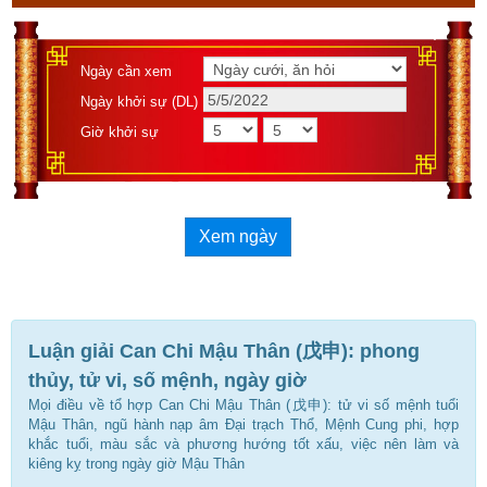
Ngày cần xem
Ngày khởi sự (DL)
Giờ khởi sự
Xem ngày
Luận giải Can Chi Mậu Thân (戊申): phong
thủy, tử vi, số mệnh, ngày giờ
Mọi điều về tổ hợp Can Chi Mậu Thân (戊申): tử vi số mệnh tuổi
Mậu Thân, ngũ hành nạp âm Đại trạch Thổ, Mệnh Cung phi, hợp
khắc tuổi, màu sắc và phương hướng tốt xấu, việc nên làm và
kiêng kỵ trong ngày giờ Mậu Thân