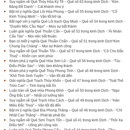
Suy ngẫm về Quẻ Thủy Hỏa Ký Tế – Quẻ số 63 trong kinh Dịch - “Kim
Bảng Đề Danh” – Cát khánh như ý
Bật mí ý nghĩa Quẻ Lôi Hỏa Phong – Quẻ số 55 trong kinh Dịch - “Cổ
Kính Trùng Minh” – Vận tốt trở lại
Bất ngờ với ý nghĩa Quẻ Lôi trạch Quy Muội – Quẻ số 54 trong kinh Dịch -
“Duyên Mộc Cầu Ngư” – Mưu sự bất thành
Luận giải nghĩa Quẻ Thuần Cấn – Quẻ số 52 trong kinh Dịch - “Ải Nhân
Cấu Táo” – Mọi việc bất thuận
Bạn có biết ý nghĩa Quẻ Thuần Chấn – Quẻ số 51 trong kinh Dịch“Kim
Chung Dạ Chàng” – Mọi sự thành công
Suy ngẫm về Quẻ Thuần Tốn – Quẻ số 57 trong kinh Dịch - “Cô Chu Đắc
Thuỷ” – Khốn cực sinh phúc
Khám phá ý nghĩa Quẻ Hỏa Sơn Lữ – Quẻ số 56 trong kinh Dịch - “Túc
Điểu Phần Sào” – Việc làm không thành
Khám phá ý nghĩa Quẻ Thủy Phong Tỉnh – Quẻ số 48 trong kinh Dịch -
“Khô Tỉnh Sinh Tuyền ” – Vận tốt đã đến
Giải nghĩa Quẻ Trạch Thủy Khốn – Quẻ số 47 trong kinh Dịch - “Toát Thê
Trừu Can” – Tình trạng bất ổn
Luận bàn về Quẻ Hỏa Phong Đỉnh – Quẻ số 50 trong kinh Dịch - “Ngư
Ông Đắc Lợi” – Nhất cử lưỡng tiện
Suy ngẫm về Quẻ Trạch Hỏa Cách – Quẻ số 49 trong kinh Dịch - “Hán
Miêu Đắc Thuỷ” – Vận tốt đã đến
Bật mí ý nghĩa Quẻ Địa Phong Thăng – Quẻ số 46 trong kinh Dịch - “Chỉ
Nhật Cao Thăng” – Phát tài phát lộc
Suy ngẫm về Quẻ Sơn Trạch Tổn – Quẻ số 41 trong kinh Dịch - “Thôi Xa
Điếu Nhĩ” – Uổng phí công sức
Luận giải Quẻ Thiên Phong Cấu – Quẻ số 44 trong kinh Dịch - “Tha