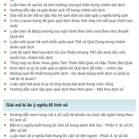
Luận bàn về vai trò và ảnh hưởng của quẻ biến trong chiêm bói dịch
Hướng dẫn lập và giải đoán quẻ hỗ trong chiêm bói dịch
Giải mã bí ấn trật tự sắp xếp 64 quẻ dịch và luận giải ý nghĩa từng quẻ
3 chú ý quan trọng để gieo quẻ dịch được linh ứng cho kết quả chính xác
nhất
Luận bàn về Bảng vượng suy ngũ hành theo bốn mùa theo Học thuyết
Quái khí
Luận mối quan hệ sinh khắc giữa quẻ Thể và Quẻ Dụng trong chiêm
đoán quẻ dịch
Link tải sách Mai hoa dịch số của Thiệu Khang Tiết cần phải đọc nếu
muốn học chiêm bốc dịch
Tổng hợp sự khác nhau giữa Tiên Thiên Bát Quái và Hậu Thiên Bát Quái
Kinh dịch là gì và luận giải ý nghĩa 64 Quẻ dịch dễ hiểu – chính xác
Những quẻ tốt nhất trong kinh dịch - Dự đoán bằng kinh dịch có phải là
mê tín dị đoan?
Luận giải bát quái là gì và ứng dụng bát quái trong cuộc sống
Hướng dẫn cách lập gieo quẻ dịch theo thời gian – Mai hoa dịch số
Giải mã bí ẩn ý nghĩa 81 linh số
Hướng dẫn xem hung cát 4 số cuối tài khoản và chọn stk ngân hàng theo
81 linh số
Bật mí ý nghĩa Kiết Hung 81 linh số trong danh tính học - Phần 5: từ số 61
đến số 80
Luận bàn về ý nghĩa Kiết Hung 81 căn số đời người - Phần 4: từ số 46