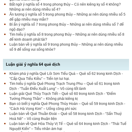
Bất ngờ ý nghĩa số 4 trong phong thủy – Có nên kiêng kỵ số 4 không?
Những ai nên dùng nhiều số 4?
Ấn tượng ý nghĩa số 5 trong phong thủy – Những ai nên dùng nhiều số 5
để gặp nhiều may mắn?
Bí ẩn ý nghĩa số 7 trong phong thủy – Những ai nên dùng nhiều số 7 để
ngộ đạo?
Tìm hiểu ý nghĩa số 8 trong phong thủy – Những ai nên dùng nhiều số 8
để kinh doanh phát tài?
Luận bàn về ý nghĩa số 9 trong phong thủy – Những ai nên dùng nhiều
số 9 để sống vui sống khỏe?
Luận giải ý nghĩa 64 quẻ dịch
Khám phá ý nghĩa Quẻ Lôi Sơn Tiểu Quá – Quẻ số 62 trong kinh Dịch -
“Cấp Qua Tiểu Kiều” – Tiến lợi lui hại.
Tìm hiểu ý nghĩa Quẻ Phong Trạch Trung Phu – Quẻ số 61 trong kinh
Dịch - “Tuấn Điểu Xuất Lung” – Vô cùng tốt lành
Luận giải Quẻ Thủy Trạch Tiết – Quẻ số 60 trong kinh Dịch - “Điểm
Tướng Phong Thần” – Không phải kiêng kị
Bạn có biết ý nghĩa Quẻ Phong Thủy Hoán – Quẻ số 59 trong kinh Dịch -
“Cách Hà Vọng Kim” – Uổng công phí sức
Luận bàn về Quẻ Thuần Đoài – Quẻ số 58 trong kinh Dịch - “Sấn Thuỷ
Hoà Nê” – Vô cùng thuận tiện
Luận bàn về Quẻ Hỏa Thủy Vị Tế – Quẻ số 64 trong kinh Dịch - “Thái Tuế
Nguyệt Kiến” – Tiểu nhân ám hại