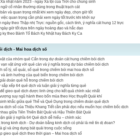
Xá nhật năm 2023 - ngày Xá tội của Trời cho chúng sinh
t ngữ cổ nhân thường dùng trong thuật trạch cát
bản và quan trọng nhất khi xem ngày đẹp, chọn giờ tốt
 việc quan trọng cần phải xem ngày tốt trước khi khởi sự
 ngày theo Thập nhị Trực: nguồn gốc, cách tính, ý nghĩa cát hung 12 trực
ngày giờ tốt dựa trên ngày hoàng đạo và hắc đạo
ng kỵ theo Bành Tổ Bách Kỵ Nhật hay Bách Kỵ Ca
 dịch - Mai hoa dịch số
vật của nhóm quẻ Cấn trong dự đoán cát hung chiêm bói dịch
vạn vật ứng với quẻ càn và ý nghĩa trong dự báo chiêm bói dịch
 số lý, số quái, số quẻ trong chiêm bói mai hoa dịch số
ò và ảnh hưởng của quẻ biến trong chiêm bói dịch
iải đoán quẻ hỗ trong chiêm bói dịch
tự sắp xếp 64 quẻ dịch và luận giải ý nghĩa từng quẻ
 để gieo quẻ dịch được linh ứng cho kết quả chính xác nhất
vượng suy ngũ hành theo bốn mùa theo Học thuyết Quái khí
sinh khắc giữa quẻ Thể và Quẻ Dụng trong chiêm đoán quẻ dịch
hoa dịch số của Thiệu Khang Tiết cần phải đọc nếu muốn học chiêm bốc dịch
nhau giữa Tiên Thiên Bát Quái và Hậu Thiên Bát Quái
luận giải ý nghĩa 64 Quẻ dịch dễ hiểu – chính xác
 trong kinh dịch - Dự đoán bằng kinh dịch có phải là mê tín dị đoan?
là gì và ứng dụng bát quái trong cuộc sống
 gieo quẻ dịch theo thời gian – Mai hoa dịch số