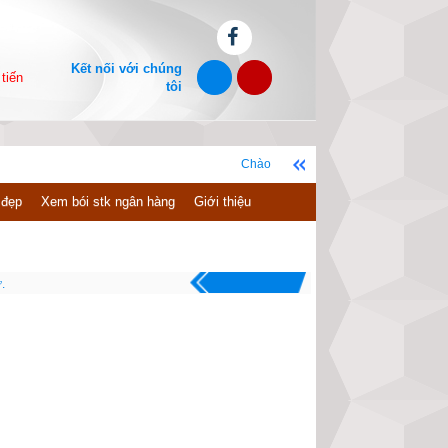
Kết nối với chúng
tiến
tôi
Chào mừng bạn đến với website xemvm.com, chúc b
 đẹp
Xem bói stk ngân hàng
Giới thiệu
.