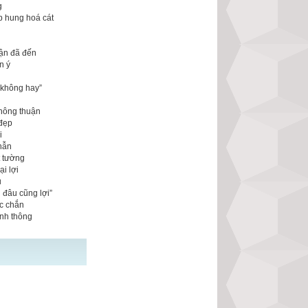
g
p hung hoá cát
vận đã đến
n ý
 không hay”
n
không thuận
 đẹp
i
nhẫn
t tường
i lợi
u
 đâu cũng lợi”
ắc chắn
anh thông