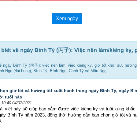
Xem ngày
 biết về ngày Bính Tý (丙子): Việc nên làm/kiêng kỵ, g
 về ngày Bính Tý (丙子): việc nên làm, việc kiêng kỵ, giờ tốt khởi sự, hướng 
h Ngọ (đại hung), Bính Tý, Bính Ngọ, Canh Tý và Mậu Ngọ
họn giờ tốt và hướng tốt xuất hành trong ngày Bính Tý, ngày Bí
ới tuổi nào
10:40 04/07/2021
ài viết này sẽ giúp bạn nắm được việc kiêng kỵ và tuổi xung khắc 
ngày Bính Tý năm 2023, đồng thời hướng dẫn bạn chọn 
giờ tốt và h
ý.