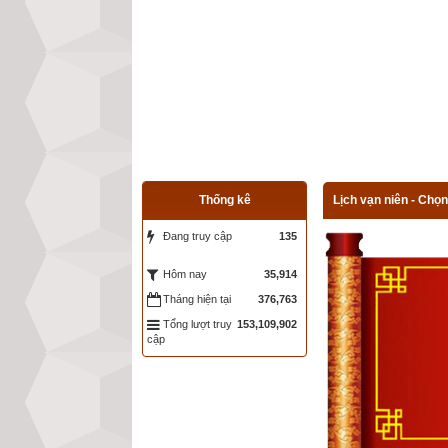
Thống kê
Lịch vạn niên - Chọn
Đang truy cập
135
35,914
Hôm nay
Tháng hiện tại
376,763
Tổng lượt truy
153,109,902
cập