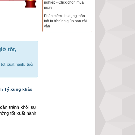
Xem ngày đẹp - chọn ngày
tốt khởi sự theo kinh dịch
chính xác nhất
Tổng Kho Sim Năm sinh 0x -
9x - 8x -7x -6x giá rẻ nhất thị
trường - Click xem ngay
iờ tốt,
tốt xuất hành, tuổi
nh Tý xung khắc
cần tránh khởi sự 
ướng tốt xuất hành 