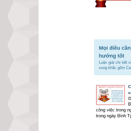
Mọi điều cần
hướng tốt
Luận giải chi tiết
xung khắc gồm Can
C
v
B
công việc trong 
trong ngày Bính T