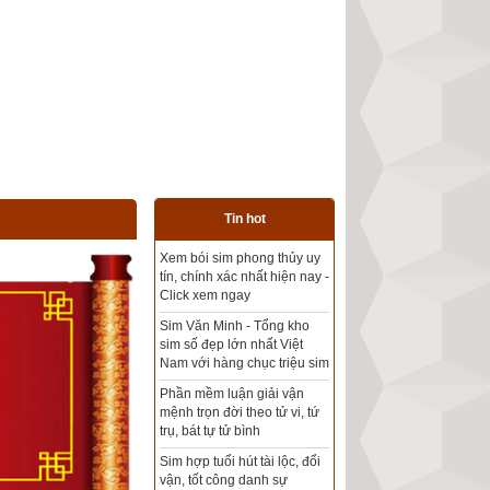
Tin hot
Tổng kho sim phong thủy -
Sim hợp tuổi - Sim hợp
mệnh giá rẻ nhất thị trường
Xem bói sim phong thủy
theo khoa học tử vi, tứ trụ
chính xác nhất
Mua sim Thần tài, Thần tài
theo bạn! Giao sim miễn phí