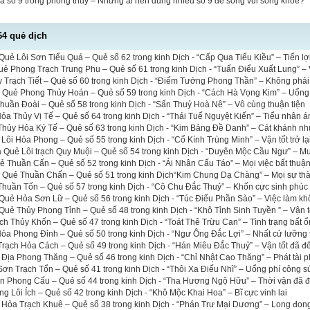
a số 9 trong phong thủy – Những ai nên dùng nhiều số 9 để sống vui sống khỏe?
64 quẻ dịch
uẻ Lôi Sơn Tiểu Quá – Quẻ số 62 trong kinh Dịch - “Cấp Qua Tiểu Kiều” – Tiến lợi 
uẻ Phong Trạch Trung Phu – Quẻ số 61 trong kinh Dịch - “Tuấn Điểu Xuất Lung” – 
 Trạch Tiết – Quẻ số 60 trong kinh Dịch - “Điểm Tướng Phong Thần” – Không phải 
a Quẻ Phong Thủy Hoán – Quẻ số 59 trong kinh Dịch - “Cách Hà Vọng Kim” – Uổng
uần Đoài – Quẻ số 58 trong kinh Dịch - “Sấn Thuỷ Hoà Nê” – Vô cùng thuận tiện
a Thủy Vị Tế – Quẻ số 64 trong kinh Dịch - “Thái Tuế Nguyệt Kiến” – Tiểu nhân á
hủy Hỏa Ký Tế – Quẻ số 63 trong kinh Dịch - “Kim Bảng Đề Danh” – Cát khánh nh
 Lôi Hỏa Phong – Quẻ số 55 trong kinh Dịch - “Cổ Kính Trùng Minh” – Vận tốt trở lạ
a Quẻ Lôi trạch Quy Muội – Quẻ số 54 trong kinh Dịch - “Duyên Mộc Cầu Ngư” – M
ẻ Thuần Cấn – Quẻ số 52 trong kinh Dịch - “Ải Nhân Cấu Táo” – Mọi việc bất thuậ
ĩa Quẻ Thuần Chấn – Quẻ số 51 trong kinh Dịch“Kim Chung Dạ Chàng” – Mọi sự th
huần Tốn – Quẻ số 57 trong kinh Dịch - “Cô Chu Đắc Thuỷ” – Khốn cực sinh phúc
Quẻ Hỏa Sơn Lữ – Quẻ số 56 trong kinh Dịch - “Túc Điểu Phần Sào” – Việc làm kh
uẻ Thủy Phong Tỉnh – Quẻ số 48 trong kinh Dịch - “Khô Tỉnh Sinh Tuyền ” – Vận t
ch Thủy Khốn – Quẻ số 47 trong kinh Dịch - “Toát Thê Trừu Can” – Tình trạng bất ổ
a Phong Đỉnh – Quẻ số 50 trong kinh Dịch - “Ngư Ông Đắc Lợi” – Nhất cử lưỡng 
rạch Hỏa Cách – Quẻ số 49 trong kinh Dịch - “Hán Miêu Đắc Thuỷ” – Vận tốt đã đ
 Địa Phong Thăng – Quẻ số 46 trong kinh Dịch - “Chỉ Nhật Cao Thăng” – Phát tài p
n Trạch Tổn – Quẻ số 41 trong kinh Dịch - “Thôi Xa Điếu Nhĩ” – Uổng phí công s
ên Phong Cấu – Quẻ số 44 trong kinh Dịch - “Tha Hương Ngộ Hữu” – Thời vận đã 
 Lôi Ích – Quẻ số 42 trong kinh Dịch - “Khô Mộc Khai Hoa” – Bĩ cực vinh lai
 Hỏa Trạch Khuê – Quẻ số 38 trong kinh Dịch - “Phán Trư Mại Dương” – Long đon