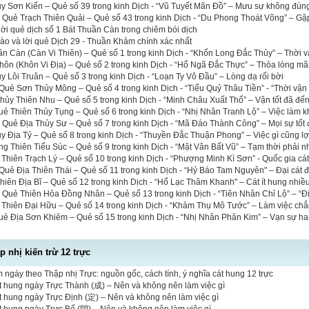
ủy Sơn Kiển – Quẻ số 39 trong kinh Dịch - “Vũ Tuyết Mãn Đồ” – Mưu sự không đún
a Quẻ Trạch Thiên Quải – Quẻ số 43 trong kinh Dịch - “Du Phong Thoát Võng” – Gặ
 lời quẻ dịch số 1 Bát Thuần Càn trong chiêm bói dịch
 hào và lời quẻ Dịch 29 - Thuần Khảm chính xác nhất
n Càn (Càn Vi Thiên) – Quẻ số 1 trong kinh Dịch - “Khốn Long Đắc Thủy” – Thời 
ôn (Khôn Vi Địa) – Quẻ số 2 trong kinh Dịch - “Hổ Ngã Đắc Thực” – Thỏa lòng mã
y Lôi Truân – Quẻ số 3 trong kinh Dịch - “Loạn Ty Vô Đầu” – Lòng dạ rối bời
uẻ Sơn Thủy Mông – Quẻ số 4 trong kinh Dịch - “Tiểu Quỷ Thâu Tiền” - “Thời vận
ủy Thiên Nhu – Quẻ số 5 trong kinh Dịch - “Minh Châu Xuất Thổ” – Vận tốt đã đế
uẻ Thiên Thủy Tụng – Quẻ số 6 trong kinh Dịch - “Nhị Nhân Tranh Lộ” – Việc làm 
a Quẻ Địa Thủy Sư – Quẻ số 7 trong kinh Dịch - “Mã Đáo Thành Công” – Mọi sự tốt
y Địa Tỷ – Quẻ số 8 trong kinh Dịch - “Thuyền Đắc Thuận Phong” – Việc gì cũng lợ
g Thiên Tiểu Súc – Quẻ số 9 trong kinh Dịch - “Mật Vân Bất Vũ” – Tạm thời phải 
 Thiên Trạch Lý – Quẻ số 10 trong kinh Dịch - “Phượng Minh Kì Sơn” - Quốc gia cá
uẻ Địa Thiên Thái – Quẻ số 11 trong kinh Dịch - “Hỷ Báo Tam Nguyên" – Đại cát đạ
iên Địa Bĩ – Quẻ số 12 trong kinh Dịch - “Hổ Lạc Thâm Khanh" – Cát ít hung nhiề
a Quẻ Thiên Hỏa Đồng Nhân – Quẻ số 13 trong kinh Dịch - “Tiên Nhân Chỉ Lộ” – “Đi
 Thiên Đại Hữu – Quẻ số 14 trong kinh Dịch - “Khảm Thụ Mô Tước” – Làm việc ch
uẻ Địa Sơn Khiêm – Quẻ số 15 trong kinh Dịch - “Nhị Nhân Phân Kim” – Vạn sự h
 nhị kiến trừ 12 trực
 ngày theo Thập nhị Trực: nguồn gốc, cách tính, ý nghĩa cát hung 12 trực
t hung ngày Trực Thành (成) – Nên và không nên làm việc gì
t hung ngày Trực Định (定) – Nên và không nên làm việc gì