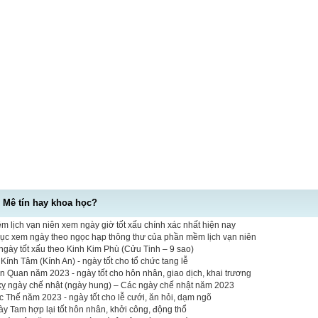
- Mê tín hay khoa học?
 lịch vạn niên xem ngày giờ tốt xấu chính xác nhất hiện nay
mục xem ngày theo ngọc hạp thông thư của phần mềm lịch vạn niên
gày tốt xấu theo Kinh Kim Phù (Cửu Tinh – 9 sao)
ính Tâm (Kính An) - ngày tốt cho tổ chức tang lễ
n Quan năm 2023 - ngày tốt cho hôn nhân, giao dịch, khai trương
 kỵ ngày chế nhật (ngày hung) – Các ngày chế nhật năm 2023
Thế năm 2023 - ngày tốt cho lễ cưới, ăn hỏi, dạm ngõ
y Tam hợp lại tốt hôn nhân, khởi công, động thổ