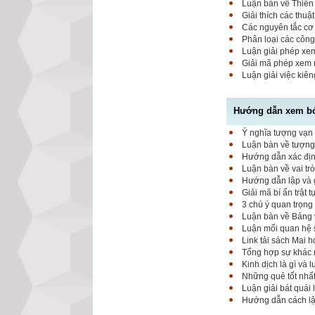
Luận bàn về Thiên 
Giải thích các thuậ
Các nguyên tắc cơ 
Phân loại các công
Luận giải phép xem
Giải mã phép xem 
Luận giải việc kiê
Hướng dẫn xem bói
Ý nghĩa tượng vạn 
Luận bàn về tượng 
Hướng dẫn xác định
Luận bàn về vai tr
Hướng dẫn lập và g
Giải mã bí ấn trật 
3 chú ý quan trọng
Luận bàn về Bảng 
Luận mối quan hệ 
Link tải sách Mai 
Tổng hợp sự khác 
Kinh dịch là gì và 
Những quẻ tốt nhất
Luận giải bát quái 
Hướng dẫn cách lập