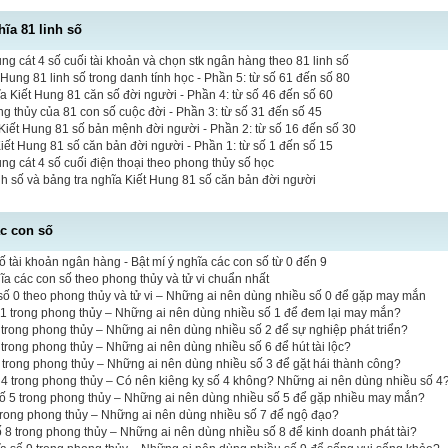
hĩa 81 linh số
 cát 4 số cuối tài khoản và chọn stk ngân hàng theo 81 linh số
 Hung 81 linh số trong danh tính học - Phần 5: từ số 61 đến số 80
a Kiết Hung 81 căn số đời người - Phần 4: từ số 46 đến số 60
ng thủy của 81 con số cuộc đời - Phần 3: từ số 31 đến số 45
iết Hung 81 số bản mệnh đời người - Phần 2: từ số 16 đến số 30
Kiết Hung 81 số căn bản đời người - Phần 1: từ số 1 đến số 15
 cát 4 số cuối điện thoại theo phong thủy số học
inh số và bảng tra nghĩa Kiết Hung 81 số căn bản đời người
ác con số
ố tài khoản ngân hàng - Bật mí ý nghĩa các con số từ 0 đến 9
hĩa các con số theo phong thủy và tử vi chuẩn nhất
ố 0 theo phong thủy và tử vi – Những ai nên dùng nhiều số 0 để gặp may mắn
 1 trong phong thủy – Những ai nên dùng nhiều số 1 để đem lại may mắn?
 2 trong phong thủy – Những ai nên dùng nhiều số 2 để sự nghiệp phát triển?
6 trong phong thủy – Những ai nên dùng nhiều số 6 để hút tài lộc?
3 trong phong thủy – Những ai nên dùng nhiều số 3 để gặt hái thành công?
 4 trong phong thủy – Có nên kiêng kỵ số 4 không? Những ai nên dùng nhiều số 4
số 5 trong phong thủy – Những ai nên dùng nhiều số 5 để gặp nhiều may mắn?
 trong phong thủy – Những ai nên dùng nhiều số 7 để ngộ đạo?
ố 8 trong phong thủy – Những ai nên dùng nhiều số 8 để kinh doanh phát tài?