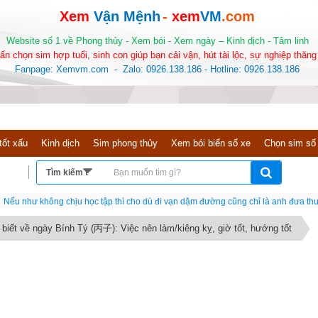
Xem
Vận Mệnh
-
xem
VM
.com
Website số 1 về Phong thủy - Xem bói - Xem ngày – Kinh dịch - Tâm linh
ấn chọn sim hợp tuổi, sinh con giúp bạn cải vận, hút tài lộc, sự nghiệp thăng 
Fanpage: Xemvm.com - Zalo: 0926.138.186 - Hotline: 0926.138.186
tốt xấu
Kinh dịch
Sim phong thủy
Xem bói biển số xe
Chọn sim số
Nếu như không chịu học tập thì cho dù đi vạn dặm đường cũng chỉ là anh đưa thư
 biết về ngày Bính Tý (丙子): Việc nên làm/kiêng kỵ, giờ tốt, hướng tốt