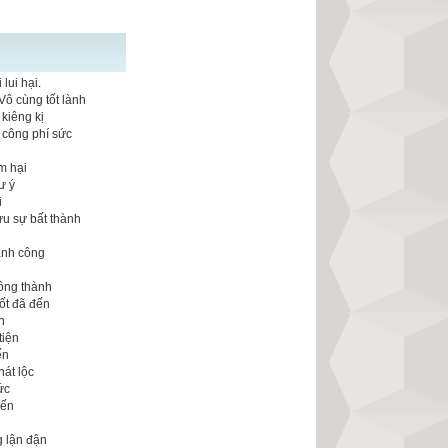
lui hại.
Vô cùng tốt lành
kiêng kị
 công phí sức
m hại
ư ý
i
ưu sự bất thành
n
ành công
ông thành
ốt đã đến
n
tiện
ến
hát lộc
ức
đến
g lận đận