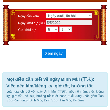
Ngày cần xem
Ngày khởi sự (DL)
Giờ khởi sự
Xem ngày
Mọi điều cần biết về ngày Đinh Mùi (丁未):
Việc nên làm/kiêng kỵ, giờ tốt, hướng tốt
Luận giải chi tiết về ngày Đinh Mùi (丁未): việc nên làm, việc kiêng
kỵ, giờ tốt khởi sự, hướng tốt xuất hành, tuổi xung khắc gồm Tân
Sửu (đại hung), Đinh Mùi, Đinh Sửu, Tân Mùi, Kỷ Sửu