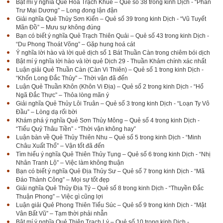
Bật mí ý nghĩa Quẻ Hỏa Trạch Khuê – Quẻ số 38 trong kinh Dịch - “Phán
Trư Mại Dương” – Long đong lận đận
Giải nghĩa Quẻ Thủy Sơn Kiển – Quẻ số 39 trong kinh Dịch - “Vũ Tuyết
Mãn Đồ” – Mưu sự không đúng
Bạn có biết ý nghĩa Quẻ Trạch Thiên Quải – Quẻ số 43 trong kinh Dịch -
“Du Phong Thoát Võng” – Gặp hung hoá cát
Ý nghĩa lời hào và lời quẻ dịch số 1 Bát Thuần Càn trong chiêm bói dịch
Bật mí ý nghĩa lời hào và lời quẻ Dịch 29 - Thuần Khảm chính xác nhất
Luận giải Quẻ Thuần Càn (Càn Vi Thiên) – Quẻ số 1 trong kinh Dịch -
“Khốn Long Đắc Thủy” – Thời vận đã đến
Luận Quẻ Thuần Khôn (Khôn Vi Địa) – Quẻ số 2 trong kinh Dịch - “Hổ
Ngã Đắc Thực” – Thỏa lòng mãn ý
Giải nghĩa Quẻ Thủy Lôi Truân – Quẻ số 3 trong kinh Dịch - “Loạn Ty Vô
Đầu” – Lòng dạ rối bời
Khám phá ý nghĩa Quẻ Sơn Thủy Mông – Quẻ số 4 trong kinh Dịch -
“Tiểu Quỷ Thâu Tiền” - “Thời vận không hay”
Luận bàn về Quẻ Thủy Thiên Nhu – Quẻ số 5 trong kinh Dịch - “Minh
Châu Xuất Thổ” – Vận tốt đã đến
Tìm hiểu ý nghĩa Quẻ Thiên Thủy Tụng – Quẻ số 6 trong kinh Dịch - “Nhị
Nhân Tranh Lộ” – Việc làm không thuận
Bạn có biết ý nghĩa Quẻ Địa Thủy Sư – Quẻ số 7 trong kinh Dịch - “Mã
Đáo Thành Công” – Mọi sự tốt đẹp
Giải nghĩa Quẻ Thủy Địa Tỷ – Quẻ số 8 trong kinh Dịch - “Thuyền Đắc
Thuận Phong” – Việc gì cũng lợi
Luận giải Quẻ Phong Thiên Tiểu Súc – Quẻ số 9 trong kinh Dịch - “Mật
Vân Bất Vũ” – Tạm thời phải nhẫn
Bật mí ý nghĩa Quẻ Thiên Trạch Lý – Quẻ số 10 trong kinh Dịch -