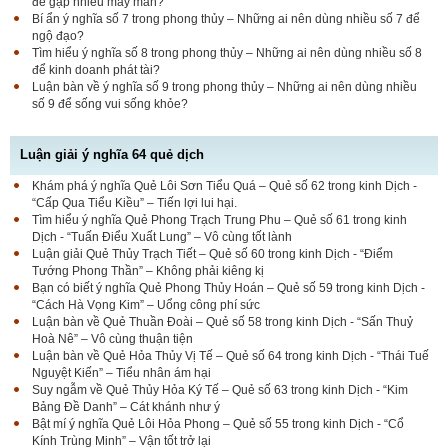
để gặp nhiều may mắn?
Bí ẩn ý nghĩa số 7 trong phong thủy – Những ai nên dùng nhiều số 7 để
ngộ đạo?
Tìm hiểu ý nghĩa số 8 trong phong thủy – Những ai nên dùng nhiều số 8
để kinh doanh phát tài?
Luận bàn về ý nghĩa số 9 trong phong thủy – Những ai nên dùng nhiều
số 9 để sống vui sống khỏe?
Luận giải ý nghĩa 64 quẻ dịch
Khám phá ý nghĩa Quẻ Lôi Sơn Tiểu Quá – Quẻ số 62 trong kinh Dịch -
“Cấp Qua Tiểu Kiều” – Tiến lợi lui hại.
Tìm hiểu ý nghĩa Quẻ Phong Trạch Trung Phu – Quẻ số 61 trong kinh
Dịch - “Tuấn Điểu Xuất Lung” – Vô cùng tốt lành
Luận giải Quẻ Thủy Trạch Tiết – Quẻ số 60 trong kinh Dịch - “Điểm
Tướng Phong Thần” – Không phải kiêng kị
Bạn có biết ý nghĩa Quẻ Phong Thủy Hoán – Quẻ số 59 trong kinh Dịch -
“Cách Hà Vọng Kim” – Uổng công phí sức
Luận bàn về Quẻ Thuần Đoài – Quẻ số 58 trong kinh Dịch - “Sấn Thuỷ
Hoà Nê” – Vô cùng thuận tiện
Luận bàn về Quẻ Hỏa Thủy Vị Tế – Quẻ số 64 trong kinh Dịch - “Thái Tuế
Nguyệt Kiến” – Tiểu nhân ám hại
Suy ngẫm về Quẻ Thủy Hỏa Ký Tế – Quẻ số 63 trong kinh Dịch - “Kim
Bảng Đề Danh” – Cát khánh như ý
Bật mí ý nghĩa Quẻ Lôi Hỏa Phong – Quẻ số 55 trong kinh Dịch - “Cổ
Kính Trùng Minh” – Vận tốt trở lại