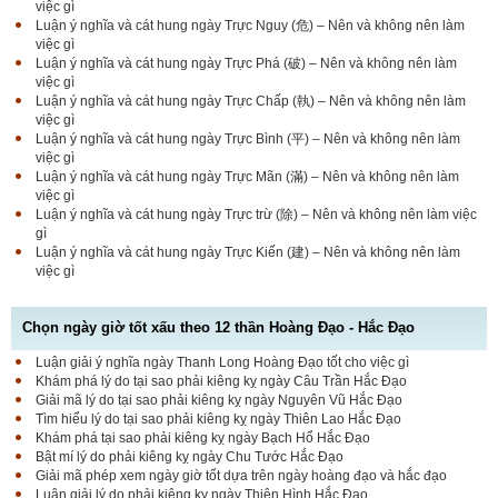
việc gì
Luận ý nghĩa và cát hung ngày Trực Nguy (危) – Nên và không nên làm
việc gì
Luận ý nghĩa và cát hung ngày Trực Phá (破) – Nên và không nên làm
việc gì
Luận ý nghĩa và cát hung ngày Trực Chấp (執) – Nên và không nên làm
việc gì
Luận ý nghĩa và cát hung ngày Trực Bình (平) – Nên và không nên làm
việc gì
Luận ý nghĩa và cát hung ngày Trực Mãn (滿) – Nên và không nên làm
việc gì
Luận ý nghĩa và cát hung ngày Trực trừ (除) – Nên và không nên làm việc
gì
Luận ý nghĩa và cát hung ngày Trực Kiến (建) – Nên và không nên làm
việc gì
Chọn ngày giờ tốt xấu theo 12 thần Hoàng Đạo - Hắc Đạo
Luận giải ý nghĩa ngày Thanh Long Hoàng Đạo tốt cho việc gì
Luận bàn Sao Phòng tốt hay xấu – Tính chất và ý
Khám phá lý do tại sao phải kiêng kỵ ngày Câu Trần Hắc Đạo
nghĩa Phòng Nhật Thố
Giải mã lý do tại sao phải kiêng kỵ ngày Nguyên Vũ Hắc Đạo
Tìm hiểu lý do tại sao phải kiêng kỵ ngày Thiên Lao Hắc Đạo
Khám phá tại sao phải kiêng kỵ ngày Bạch Hổ Hắc Đạo
Bật mí lý do phải kiêng kỵ ngày Chu Tước Hắc Đạo
Bật mí Sao Đê tốt hay xấu – Tính chất và ý nghĩa
Giải mã phép xem ngày giờ tốt dựa trên ngày hoàng đạo và hắc đạo
Đê Thổ Lạc
Luận giải lý do phải kiêng kỵ ngày Thiên Hình Hắc Đạo