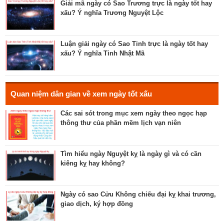
lễ cưới, khởi công, tu tạo nhà cửa
Giải mã ngày có Sao Trương trực là ngày tốt hay
xấu? Ý nghĩa Trương Nguyệt Lộc
Luận bàn về ngày Thánh Tâm năm 2023 - ngày tốt
cho tế lễ, cầu phúc
Luận giải ngày có Sao Tinh trực là ngày tốt hay
xấu? Ý nghĩa Tinh Nhật Mã
Luận bàn về ngày Thiên Mã năm 2023 - ngày tốt
cho xuất hành, giao dịch, cầu tài lộc
Hé lộ ngày có Sao Liễu trực là ngày tốt hay xấu? Ý
Quan niệm dân gian về xem ngày tốt xấu
nghĩa Liễu Thổ Chương
Các sai sót trong mục xem ngày theo ngọc hạp
thông thư của phần mềm lịch vạn niên
Luận bàn ngày có Sao Quỷ chiếu là ngày tốt hay
xấu? Ý nghĩa Quỷ Kim Dương
Tìm hiểu ngày Nguyệt kỵ là ngày gì và có cần
kiêng kỵ hay không?
Bật mí ngày có Sao Tỉnh chiếu là ngày tốt hay
ngày xấu? Ý nghĩa Tỉnh Mộc Hãn
Ngày có sao Cửu Không chiếu đại kỵ khai trương,
giao dịch, ký hợp đồng
Giải mã ngày có Sao Sâm chiếu là ngày tốt hay
ngày xấu? Ý nghĩa Sâm Thủy Viên