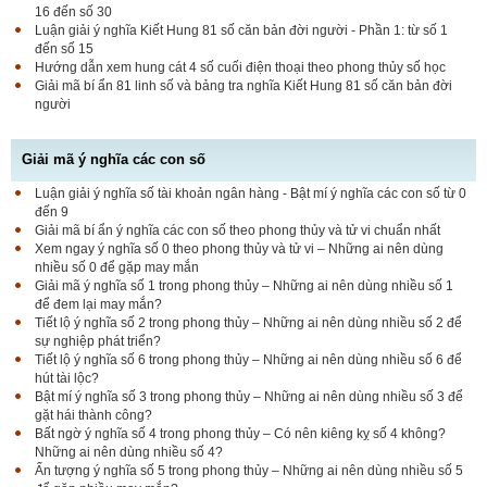
16 đến số 30
Luận giải ý nghĩa Kiết Hung 81 số căn bản đời người - Phần 1: từ số 1
đến số 15
Hướng dẫn xem hung cát 4 số cuối điện thoại theo phong thủy số học
Giải mã bí ẩn 81 linh số và bảng tra nghĩa Kiết Hung 81 số căn bản đời
người
Giải mã ý nghĩa các con số
Luận giải ý nghĩa số tài khoản ngân hàng - Bật mí ý nghĩa các con số từ 0
đến 9
Giải mã bí ẩn ý nghĩa các con số theo phong thủy và tử vi chuẩn nhất
Xem ngay ý nghĩa số 0 theo phong thủy và tử vi – Những ai nên dùng
nhiều số 0 để gặp may mắn
Giải mã ý nghĩa số 1 trong phong thủy – Những ai nên dùng nhiều số 1
để đem lại may mắn?
Tiết lộ ý nghĩa số 2 trong phong thủy – Những ai nên dùng nhiều số 2 để
sự nghiệp phát triển?
Tiết lộ ý nghĩa số 6 trong phong thủy – Những ai nên dùng nhiều số 6 để
hút tài lộc?
Bật mí ý nghĩa số 3 trong phong thủy – Những ai nên dùng nhiều số 3 để
gặt hái thành công?
Bất ngờ ý nghĩa số 4 trong phong thủy – Có nên kiêng kỵ số 4 không?
Những ai nên dùng nhiều số 4?
Ấn tượng ý nghĩa số 5 trong phong thủy – Những ai nên dùng nhiều số 5