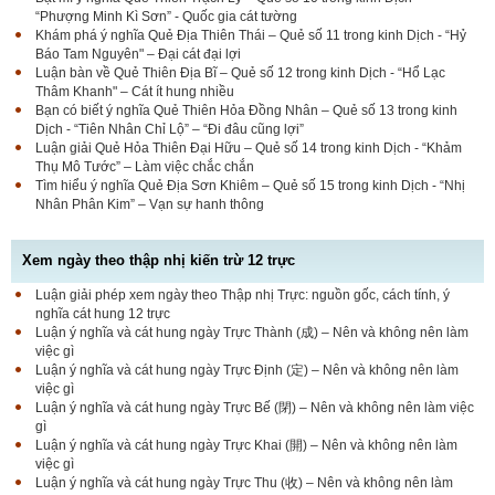
“Phượng Minh Kì Sơn” - Quốc gia cát tường
Khám phá ý nghĩa Quẻ Địa Thiên Thái – Quẻ số 11 trong kinh Dịch - “Hỷ
Báo Tam Nguyên" – Đại cát đại lợi
Luận bàn về Quẻ Thiên Địa Bĩ – Quẻ số 12 trong kinh Dịch - “Hổ Lạc
Thâm Khanh" – Cát ít hung nhiều
Bạn có biết ý nghĩa Quẻ Thiên Hỏa Đồng Nhân – Quẻ số 13 trong kinh
Dịch - “Tiên Nhân Chỉ Lộ” – “Đi đâu cũng lợi”
Luận giải Quẻ Hỏa Thiên Đại Hữu – Quẻ số 14 trong kinh Dịch - “Khảm
Thụ Mô Tước” – Làm việc chắc chắn
Tìm hiểu ý nghĩa Quẻ Địa Sơn Khiêm – Quẻ số 15 trong kinh Dịch - “Nhị
Nhân Phân Kim” – Vạn sự hanh thông
Xem ngày theo thập nhị kiến trừ 12 trực
Luận giải phép xem ngày theo Thập nhị Trực: nguồn gốc, cách tính, ý
nghĩa cát hung 12 trực
Luận ý nghĩa và cát hung ngày Trực Thành (成) – Nên và không nên làm
việc gì
Luận ý nghĩa và cát hung ngày Trực Định (定) – Nên và không nên làm
việc gì
Luận ý nghĩa và cát hung ngày Trực Bế (閉) – Nên và không nên làm việc
gì
Luận ý nghĩa và cát hung ngày Trực Khai (開) – Nên và không nên làm
việc gì
Luận ý nghĩa và cát hung ngày Trực Thu (收) – Nên và không nên làm