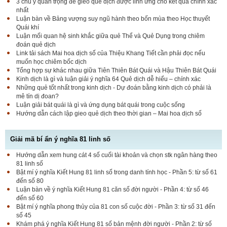
3 chú ý quan trọng để gieo quẻ dịch được linh ứng cho kết quả chính xác
nhất
Luận bàn về Bảng vượng suy ngũ hành theo bốn mùa theo Học thuyết
Quái khí
Luận mối quan hệ sinh khắc giữa quẻ Thể và Quẻ Dụng trong chiêm
đoán quẻ dịch
Link tải sách Mai hoa dịch số của Thiệu Khang Tiết cần phải đọc nếu
muốn học chiêm bốc dịch
Tổng hợp sự khác nhau giữa Tiên Thiên Bát Quái và Hậu Thiên Bát Quái
Kinh dịch là gì và luận giải ý nghĩa 64 Quẻ dịch dễ hiểu – chính xác
Những quẻ tốt nhất trong kinh dịch - Dự đoán bằng kinh dịch có phải là
mê tín dị đoan?
Luận giải bát quái là gì và ứng dụng bát quái trong cuộc sống
Hướng dẫn cách lập gieo quẻ dịch theo thời gian – Mai hoa dịch số
Giải mã bí ẩn ý nghĩa 81 linh số
Hướng dẫn xem hung cát 4 số cuối tài khoản và chọn stk ngân hàng theo
81 linh số
Bật mí ý nghĩa Kiết Hung 81 linh số trong danh tính học - Phần 5: từ số 61
đến số 80
Luận bàn về ý nghĩa Kiết Hung 81 căn số đời người - Phần 4: từ số 46
đến số 60
Bật mí ý nghĩa phong thủy của 81 con số cuộc đời - Phần 3: từ số 31 đến
số 45
Khám phá ý nghĩa Kiết Hung 81 số bản mệnh đời người - Phần 2: từ số