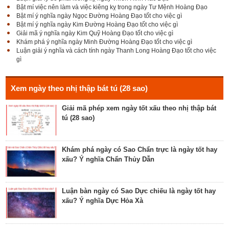
Bật mí việc nên làm và việc kiêng kỵ trong ngày Tư Mệnh Hoàng Đạo
Bật mí ý nghĩa ngày Ngọc Đường Hoàng Đạo tốt cho việc gì
Bật mí ý nghĩa ngày Kim Đường Hoàng Đạo tốt cho việc gì
Giải mã Sao Cang tốt hay xấu – Tính chất và ý
Giải mã ý nghĩa ngày Kim Quỹ Hoàng Đạo tốt cho việc gì
nghĩa Cang Kim long
Khám phá ý nghĩa ngày Minh Đường Hoàng Đạo tốt cho việc gì
Luận giải ý nghĩa và cách tính ngày Thanh Long Hoàng Đạo tốt cho việc
gì
Luận giải Sao Giác tốt hay xấu – Tính chất và ý
nghĩa Giác Mộc Giao
Xem ngày theo nhị thập bát tú (28 sao)
Giải mã phép xem ngày tốt xấu theo nhị thập bát
tú (28 sao)
Tìm hiểu về ngày Phổ hộ (Phả hộ, Hội hộ) tốt cho
hôn nhân, xuất hành, chữa bệnh
Khám phá ngày có Sao Chẩn trực là ngày tốt hay
xấu? Ý nghĩa Chẩn Thủy Dẫn
Tìm hiểu về ngày Phúc Sinh tốt cho tế lễ cầu
phúc, cầu tự, cầu thọ, cầu tài lộc
Luận bàn ngày có Sao Dực chiếu là ngày tốt hay
xấu? Ý nghĩa Dực Hỏa Xà
Luận bàn về ngày Ích Hậu năm 2023 - ngày tốt cho