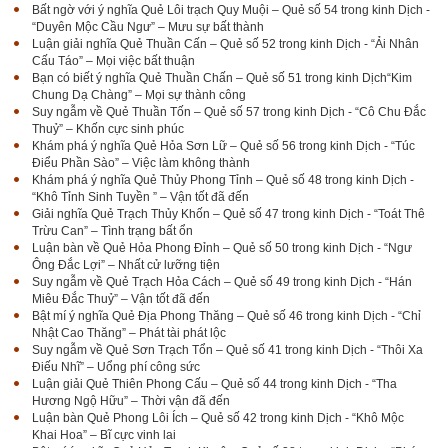
Bất ngờ với ý nghĩa Quẻ Lôi trạch Quy Muội – Quẻ số 54 trong kinh Dịch -
“Duyên Mộc Cầu Ngư” – Mưu sự bất thành
Luận giải nghĩa Quẻ Thuần Cấn – Quẻ số 52 trong kinh Dịch - “Ải Nhân
Cấu Táo” – Mọi việc bất thuận
Bạn có biết ý nghĩa Quẻ Thuần Chấn – Quẻ số 51 trong kinh Dịch“Kim
Chung Dạ Chàng” – Mọi sự thành công
Suy ngẫm về Quẻ Thuần Tốn – Quẻ số 57 trong kinh Dịch - “Cô Chu Đắc
Thuỷ” – Khốn cực sinh phúc
Khám phá ý nghĩa Quẻ Hỏa Sơn Lữ – Quẻ số 56 trong kinh Dịch - “Túc
Điểu Phần Sào” – Việc làm không thành
Khám phá ý nghĩa Quẻ Thủy Phong Tỉnh – Quẻ số 48 trong kinh Dịch -
“Khô Tỉnh Sinh Tuyền ” – Vận tốt đã đến
Giải nghĩa Quẻ Trạch Thủy Khốn – Quẻ số 47 trong kinh Dịch - “Toát Thê
Trừu Can” – Tình trạng bất ổn
Luận bàn về Quẻ Hỏa Phong Đỉnh – Quẻ số 50 trong kinh Dịch - “Ngư
Ông Đắc Lợi” – Nhất cử lưỡng tiện
Suy ngẫm về Quẻ Trạch Hỏa Cách – Quẻ số 49 trong kinh Dịch - “Hán
Miêu Đắc Thuỷ” – Vận tốt đã đến
Bật mí ý nghĩa Quẻ Địa Phong Thăng – Quẻ số 46 trong kinh Dịch - “Chỉ
Nhật Cao Thăng” – Phát tài phát lộc
Suy ngẫm về Quẻ Sơn Trạch Tổn – Quẻ số 41 trong kinh Dịch - “Thôi Xa
Điếu Nhĩ” – Uổng phí công sức
Luận giải Quẻ Thiên Phong Cấu – Quẻ số 44 trong kinh Dịch - “Tha
Hương Ngộ Hữu” – Thời vận đã đến
Luận bàn Quẻ Phong Lôi Ích – Quẻ số 42 trong kinh Dịch - “Khô Mộc
Khai Hoa” – Bĩ cực vinh lai