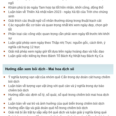
ngõ
Khám phá lý do ngày Tam hợp lại tốt hôn nhân, khởi công, động thổ
Luận bàn về Thiên Xá nhật năm 2023 - ngày Xá tội của Trời cho chúng
sinh
Giải thích các thuật ngữ cổ nhân thường dùng trong thuật trạch cát
Các nguyên tắc cơ bản và quan trọng nhất khi xem ngày đẹp, chọn giờ
tốt
Phân loại các công việc quan trọng cần phải xem ngày tốt trước khi khởi
sự
Luận giải phép xem ngày theo Thập nhị Trực: nguồn gốc, cách tính, ý
nghĩa cát hung 12 trực
Giải mã phép xem ngày giờ tốt dựa trên ngày hoàng đạo và hắc đạo
Luận giải việc kiêng kỵ theo Bành Tổ Bách Kỵ Nhật hay Bách Kỵ Ca
Hướng dẫn xem bói dịch - Mai hoa dịch số
Ý nghĩa tượng vạn vật của nhóm quẻ Cấn trong dự đoán cát hung chiêm
bói dịch
Luận bàn về tượng vạn vật ứng với quẻ càn và ý nghĩa trong dự báo
chiêm bói dịch
Hướng dẫn xác định số lý, số quái, số quẻ trong chiêm bói mai hoa dịch
số
Luận bàn về vai trò và ảnh hưởng của quẻ biến trong chiêm bói dịch
Hướng dẫn lập và giải đoán quẻ hỗ trong chiêm bói dịch
Giải mã bí ấn trật tự sắp xếp 64 quẻ dịch và luận giải ý nghĩa từng quẻ