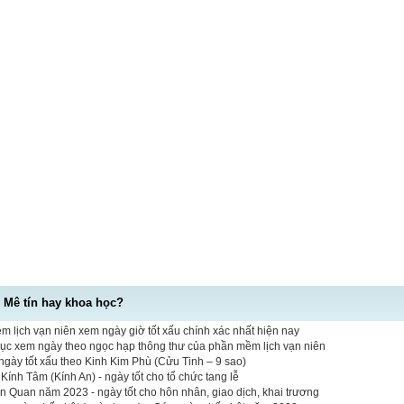
- Mê tín hay khoa học?
 lịch vạn niên xem ngày giờ tốt xấu chính xác nhất hiện nay
mục xem ngày theo ngọc hạp thông thư của phần mềm lịch vạn niên
gày tốt xấu theo Kinh Kim Phù (Cửu Tinh – 9 sao)
ính Tâm (Kính An) - ngày tốt cho tổ chức tang lễ
n Quan năm 2023 - ngày tốt cho hôn nhân, giao dịch, khai trương