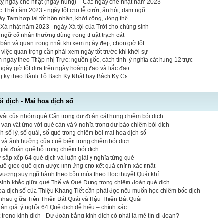
 kỵ ngày chế nhật (ngày hung) – Các ngày chế nhật năm 2023
Thế năm 2023 - ngày tốt cho lễ cưới, ăn hỏi, dạm ngõ
y Tam hợp lại tốt hôn nhân, khởi công, động thổ
Xá nhật năm 2023 - ngày Xá tội của Trời cho chúng sinh
t ngữ cổ nhân thường dùng trong thuật trạch cát
bản và quan trọng nhất khi xem ngày đẹp, chọn giờ tốt
 việc quan trọng cần phải xem ngày tốt trước khi khởi sự
 ngày theo Thập nhị Trực: nguồn gốc, cách tính, ý nghĩa cát hung 12 trực
ngày giờ tốt dựa trên ngày hoàng đạo và hắc đạo
ng kỵ theo Bành Tổ Bách Kỵ Nhật hay Bách Kỵ Ca
 dịch - Mai hoa dịch số
vật của nhóm quẻ Cấn trong dự đoán cát hung chiêm bói dịch
vạn vật ứng với quẻ càn và ý nghĩa trong dự báo chiêm bói dịch
 số lý, số quái, số quẻ trong chiêm bói mai hoa dịch số
ò và ảnh hưởng của quẻ biến trong chiêm bói dịch
iải đoán quẻ hỗ trong chiêm bói dịch
tự sắp xếp 64 quẻ dịch và luận giải ý nghĩa từng quẻ
 để gieo quẻ dịch được linh ứng cho kết quả chính xác nhất
vượng suy ngũ hành theo bốn mùa theo Học thuyết Quái khí
sinh khắc giữa quẻ Thể và Quẻ Dụng trong chiêm đoán quẻ dịch
hoa dịch số của Thiệu Khang Tiết cần phải đọc nếu muốn học chiêm bốc dịch
nhau giữa Tiên Thiên Bát Quái và Hậu Thiên Bát Quái
luận giải ý nghĩa 64 Quẻ dịch dễ hiểu – chính xác
 trong kinh dịch - Dự đoán bằng kinh dịch có phải là mê tín dị đoan?