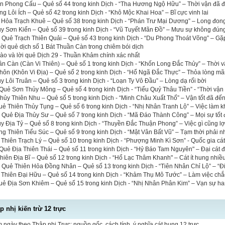
ên Phong Cấu – Quẻ số 44 trong kinh Dịch - “Tha Hương Ngộ Hữu” – Thời vận đã 
 Lôi Ích – Quẻ số 42 trong kinh Dịch - “Khô Mộc Khai Hoa” – Bĩ cực vinh lai
 Hỏa Trạch Khuê – Quẻ số 38 trong kinh Dịch - “Phán Trư Mại Dương” – Long đon
ủy Sơn Kiển – Quẻ số 39 trong kinh Dịch - “Vũ Tuyết Mãn Đồ” – Mưu sự không đún
a Quẻ Trạch Thiên Quải – Quẻ số 43 trong kinh Dịch - “Du Phong Thoát Võng” – Gặ
 lời quẻ dịch số 1 Bát Thuần Càn trong chiêm bói dịch
 hào và lời quẻ Dịch 29 - Thuần Khảm chính xác nhất
n Càn (Càn Vi Thiên) – Quẻ số 1 trong kinh Dịch - “Khốn Long Đắc Thủy” – Thời 
ôn (Khôn Vi Địa) – Quẻ số 2 trong kinh Dịch - “Hổ Ngã Đắc Thực” – Thỏa lòng mã
y Lôi Truân – Quẻ số 3 trong kinh Dịch - “Loạn Ty Vô Đầu” – Lòng dạ rối bời
uẻ Sơn Thủy Mông – Quẻ số 4 trong kinh Dịch - “Tiểu Quỷ Thâu Tiền” - “Thời vận
ủy Thiên Nhu – Quẻ số 5 trong kinh Dịch - “Minh Châu Xuất Thổ” – Vận tốt đã đế
uẻ Thiên Thủy Tụng – Quẻ số 6 trong kinh Dịch - “Nhị Nhân Tranh Lộ” – Việc làm 
a Quẻ Địa Thủy Sư – Quẻ số 7 trong kinh Dịch - “Mã Đáo Thành Công” – Mọi sự tốt
y Địa Tỷ – Quẻ số 8 trong kinh Dịch - “Thuyền Đắc Thuận Phong” – Việc gì cũng lợ
g Thiên Tiểu Súc – Quẻ số 9 trong kinh Dịch - “Mật Vân Bất Vũ” – Tạm thời phải 
 Thiên Trạch Lý – Quẻ số 10 trong kinh Dịch - “Phượng Minh Kì Sơn” - Quốc gia cá
uẻ Địa Thiên Thái – Quẻ số 11 trong kinh Dịch - “Hỷ Báo Tam Nguyên" – Đại cát đạ
iên Địa Bĩ – Quẻ số 12 trong kinh Dịch - “Hổ Lạc Thâm Khanh" – Cát ít hung nhiề
a Quẻ Thiên Hỏa Đồng Nhân – Quẻ số 13 trong kinh Dịch - “Tiên Nhân Chỉ Lộ” – “Đi
 Thiên Đại Hữu – Quẻ số 14 trong kinh Dịch - “Khảm Thụ Mô Tước” – Làm việc ch
uẻ Địa Sơn Khiêm – Quẻ số 15 trong kinh Dịch - “Nhị Nhân Phân Kim” – Vạn sự h
 nhị kiến trừ 12 trực
 ngày theo Thập nhị Trực: nguồn gốc, cách tính, ý nghĩa cát hung 12 trực