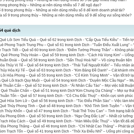
số 5 trong phong thủy – Những ai nên dùng nhiều số 5 để gặp nhiều may mắn?
 trong phong thủy – Những ai nên dùng nhiều số 7 để ngộ đạo?
ố 8 trong phong thủy – Những ai nên dùng nhiều số 8 để kinh doanh phát tài?
a số 9 trong phong thủy – Những ai nên dùng nhiều số 9 để sống vui sống khỏe?
64 quẻ dịch
uẻ Lôi Sơn Tiểu Quá – Quẻ số 62 trong kinh Dịch - “Cấp Qua Tiểu Kiều” – Tiến lợi 
uẻ Phong Trạch Trung Phu – Quẻ số 61 trong kinh Dịch - “Tuấn Điểu Xuất Lung” – 
 Trạch Tiết – Quẻ số 60 trong kinh Dịch - “Điểm Tướng Phong Thần” – Không phải 
a Quẻ Phong Thủy Hoán – Quẻ số 59 trong kinh Dịch - “Cách Hà Vọng Kim” – Uổng
uần Đoài – Quẻ số 58 trong kinh Dịch - “Sấn Thuỷ Hoà Nê” – Vô cùng thuận tiện
a Thủy Vị Tế – Quẻ số 64 trong kinh Dịch - “Thái Tuế Nguyệt Kiến” – Tiểu nhân á
hủy Hỏa Ký Tế – Quẻ số 63 trong kinh Dịch - “Kim Bảng Đề Danh” – Cát khánh nh
 Lôi Hỏa Phong – Quẻ số 55 trong kinh Dịch - “Cổ Kính Trùng Minh” – Vận tốt trở lạ
a Quẻ Lôi trạch Quy Muội – Quẻ số 54 trong kinh Dịch - “Duyên Mộc Cầu Ngư” – M
ẻ Thuần Cấn – Quẻ số 52 trong kinh Dịch - “Ải Nhân Cấu Táo” – Mọi việc bất thuậ
ĩa Quẻ Thuần Chấn – Quẻ số 51 trong kinh Dịch“Kim Chung Dạ Chàng” – Mọi sự th
huần Tốn – Quẻ số 57 trong kinh Dịch - “Cô Chu Đắc Thuỷ” – Khốn cực sinh phúc
Quẻ Hỏa Sơn Lữ – Quẻ số 56 trong kinh Dịch - “Túc Điểu Phần Sào” – Việc làm kh
uẻ Thủy Phong Tỉnh – Quẻ số 48 trong kinh Dịch - “Khô Tỉnh Sinh Tuyền ” – Vận t
ch Thủy Khốn – Quẻ số 47 trong kinh Dịch - “Toát Thê Trừu Can” – Tình trạng bất ổ
a Phong Đỉnh – Quẻ số 50 trong kinh Dịch - “Ngư Ông Đắc Lợi” – Nhất cử lưỡng 
rạch Hỏa Cách – Quẻ số 49 trong kinh Dịch - “Hán Miêu Đắc Thuỷ” – Vận tốt đã đ
 Địa Phong Thăng – Quẻ số 46 trong kinh Dịch - “Chỉ Nhật Cao Thăng” – Phát tài p
n Trạch Tổn – Quẻ số 41 trong kinh Dịch - “Thôi Xa Điếu Nhĩ” – Uổng phí công s