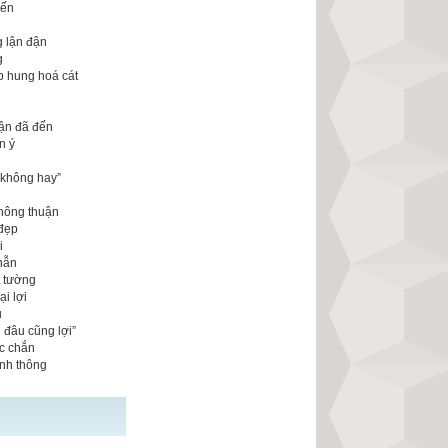
đến
g lận đận
g
p hung hoá cát
vận đã đến
n ý
 không hay”
n
không thuận
 đẹp
i
nhẫn
t tường
i lợi
u
 đâu cũng lợi”
ắc chắn
anh thông