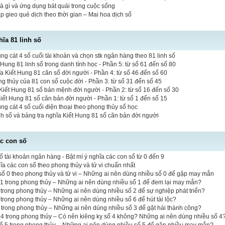
là gì và ứng dụng bát quái trong cuộc sống
 gieo quẻ dịch theo thời gian – Mai hoa dịch số
hĩa 81 linh số
 cát 4 số cuối tài khoản và chọn stk ngân hàng theo 81 linh số
 Hung 81 linh số trong danh tính học - Phần 5: từ số 61 đến số 80
a Kiết Hung 81 căn số đời người - Phần 4: từ số 46 đến số 60
ng thủy của 81 con số cuộc đời - Phần 3: từ số 31 đến số 45
iết Hung 81 số bản mệnh đời người - Phần 2: từ số 16 đến số 30
Kiết Hung 81 số căn bản đời người - Phần 1: từ số 1 đến số 15
 cát 4 số cuối điện thoại theo phong thủy số học
inh số và bảng tra nghĩa Kiết Hung 81 số căn bản đời người
ác con số
ố tài khoản ngân hàng - Bật mí ý nghĩa các con số từ 0 đến 9
hĩa các con số theo phong thủy và tử vi chuẩn nhất
ố 0 theo phong thủy và tử vi – Những ai nên dùng nhiều số 0 để gặp may mắn
 1 trong phong thủy – Những ai nên dùng nhiều số 1 để đem lại may mắn?
 2 trong phong thủy – Những ai nên dùng nhiều số 2 để sự nghiệp phát triển?
6 trong phong thủy – Những ai nên dùng nhiều số 6 để hút tài lộc?
3 trong phong thủy – Những ai nên dùng nhiều số 3 để gặt hái thành công?
 4 trong phong thủy – Có nên kiêng kỵ số 4 không? Những ai nên dùng nhiều số 4