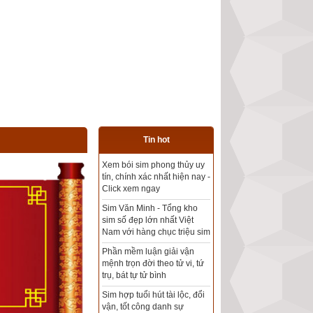
Tin hot
Tổng kho sim phong thủy -
Sim hợp tuổi - Sim hợp
mệnh giá rẻ nhất thị trường
Xem bói sim phong thủy
theo khoa học tử vi, tứ trụ
chính xác nhất
Mua sim Thần tài, Thần tài
theo bạn! Giao sim miễn phí