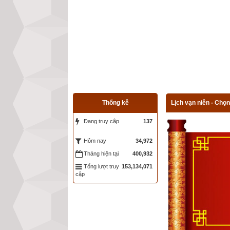
Thống kê
Lịch vạn niên - Chọn
Đang truy cập
137
34,972
Hôm nay
Tháng hiện tại
400,932
Tổng lượt truy
153,134,071
cập