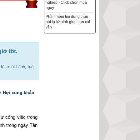
Xem ngày đẹp - chọn ngày
tốt khởi sự theo kinh dịch
chính xác nhất
Tổng Kho Sim Năm sinh 0x -
9x - 8x -7x -6x giá rẻ nhất thị
trường - Click xem ngay
iờ tốt,
tốt xuất hành, tuổi
n Hợi xung khắc
ự công việc trong 
nh trong ngày Tân 