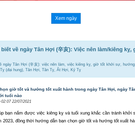
Xem ngày
 biết về ngày Tân Hợi (辛亥): Việc nên làm/kiêng kỵ, g
 về ngày Tân Hợi (辛亥): việc nên làm, việc kiêng kỵ, giờ tốt khởi sự, hướng 
Tỵ (đại hung), Tân Hợi, Tân Tỵ, Ất Hợi, Kỷ Tỵ
họn giờ tốt và hướng tốt xuất hành trong ngày Tân Hợi, ngày Tâ
ới tuổi nào
02:07 22/07/2021
iúp bạn nắm được việc kiêng kỵ và tuổi xung khắc cần tránh khởi s
 2023, đồng thời hướng dẫn bạn chọn 
giờ tốt và hướng tốt xuất hà