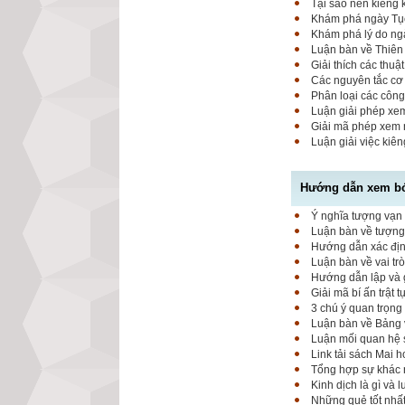
Tại sao nên kiêng
Khám phá ngày Tục 
Khám phá lý do ngà
Luận bàn về Thiên 
Giải thích các thuậ
Các nguyên tắc cơ 
Phân loại các công
Luận giải phép xem
Giải mã phép xem 
Luận giải việc kiê
Hướng dẫn xem bói
Ý nghĩa tượng vạn 
Luận bàn về tượng 
Hướng dẫn xác định
Luận bàn về vai tr
Hướng dẫn lập và g
Giải mã bí ấn trật 
3 chú ý quan trọng
Luận bàn về Bảng 
Luận mối quan hệ 
Link tải sách Mai 
Tổng hợp sự khác 
Kinh dịch là gì và 
Những quẻ tốt nhất