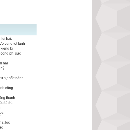
lui hại.
Vô cùng tốt lành
kiêng kị
 công phí sức
m hại
ư ý
i
ưu sự bất thành
n
ành công
ông thành
ốt đã đến
n
tiện
ến
hát lộc
ức