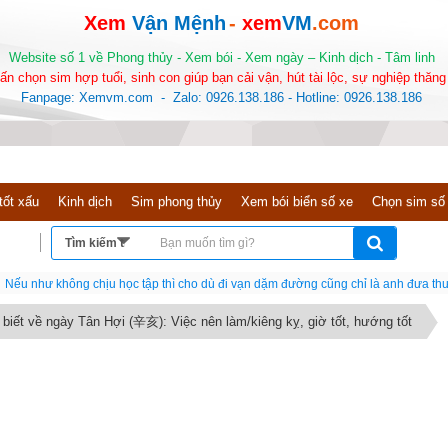
Xem
Vận Mệnh
-
xem
VM
.com
Website số 1 về Phong thủy - Xem bói - Xem ngày – Kinh dịch - Tâm linh
ấn chọn sim hợp tuổi, sinh con giúp bạn cải vận, hút tài lộc, sự nghiệp thăng 
Fanpage: Xemvm.com - Zalo: 0926.138.186 - Hotline: 0926.138.186
tốt xấu
Kinh dịch
Sim phong thủy
Xem bói biển số xe
Chọn sim số
Nếu như không chịu học tập thì cho dù đi vạn dặm đường cũng chỉ là anh đưa thư
 biết về ngày Tân Hợi (辛亥): Việc nên làm/kiêng kỵ, giờ tốt, hướng tốt